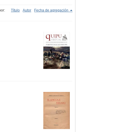
or:
Título
Autor
Fecha de agregación