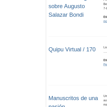
Be
sobre Augusto
7-
Salazar Bondi
Et
mo
La
Quipu Virtual / 170
.....
Et
Pe
Un
Manuscritos de una
au
ma
pasión