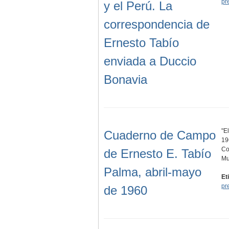
pr
y el Perú. La
correspondencia de
Ernesto Tabío
enviada a Duccio
Bonavia
"E
Cuaderno de Campo
19
Co
de Ernesto E. Tabío
Mu
Palma, abril-mayo
Et
pr
de 1960