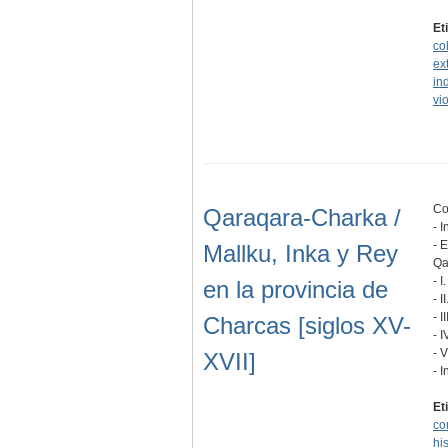
Et
co
ex
in
vi
Co
Qaraqara-Charka /
- 
- 
Mallku, Inka y Rey
Qa
- I
en la provincia de
- 
- I
Charcas [siglos XV-
- I
- 
XVII]
- 
Et
co
hi