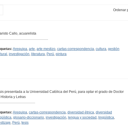
Ordenar p
aristo Callo, acuarelista
........................................................
iquetas:
Arequipa
,
arte
,
arte mestizo
,
cartas-correspondencia
,
cultura
,
gestión
tural
,
investigación
,
literatura
,
Perú
,
pintura
sis presentada a la Universidad Católica del Perú, para optar el grado de Doctor
 Historia y Letras
.........................................
iquetas:
Arequipa
,
cartas-correspondencia
,
diversidad étnica
,
diversidad
güística
,
glosario-diccionario
,
investigación
,
lengua y sociedad
,
lingüística
,
stizaje
,
Perú
,
tesis