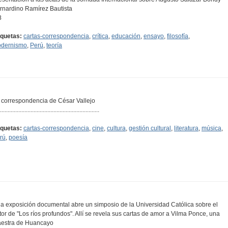
rnardino Ramírez Bautista
8
iquetas:
cartas-correspondencia
,
crítica
,
educación
,
ensayo
,
filosofía
,
dernismo
,
Perú
,
teoría
 correspondencia de César Vallejo
.................................................................
iquetas:
cartas-correspondencia
,
cine
,
cultura
,
gestión cultural
,
literatura
,
música
,
rú
,
poesía
a exposición documental abre un simposio de la Universidad Católica sobre el
tor de "Los ríos profundos". Allí se revela sus cartas de amor a Vilma Ponce, una
estra de Huancayo