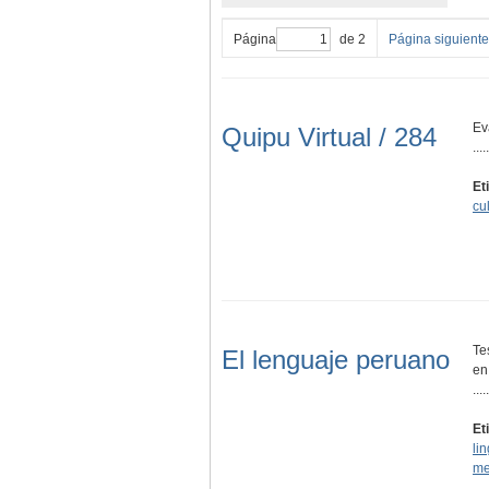
Página
de 2
Página siguiente
Ev
Quipu Virtual / 284
.....
Et
cul
Te
El lenguaje peruano
en
.....
Et
lin
me