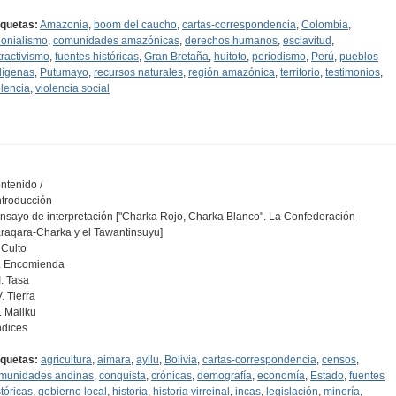
iquetas:
Amazonia
,
boom del caucho
,
cartas-correspondencia
,
Colombia
,
lonialismo
,
comunidades amazónicas
,
derechos humanos
,
esclavitud
,
tractivismo
,
fuentes históricas
,
Gran Bretaña
,
huitoto
,
periodismo
,
Perú
,
pueblos
dígenas
,
Putumayo
,
recursos naturales
,
región amazónica
,
territorio
,
testimonios
,
olencia
,
violencia social
ntenido /
Introducción
Ensayo de interpretación ["Charka Rojo, Charka Blanco". La Confederación
raqara-Charka y el Tawantinsuyu]
. Culto
II. Encomienda
II. Tasa
V. Tierra
V. Mallku
Indices
iquetas:
agricultura
,
aimara
,
ayllu
,
Bolivia
,
cartas-correspondencia
,
censos
,
munidades andinas
,
conquista
,
crónicas
,
demografía
,
economía
,
Estado
,
fuentes
stóricas
,
gobierno local
,
historia
,
historia virreinal
,
incas
,
legislación
,
minería
,