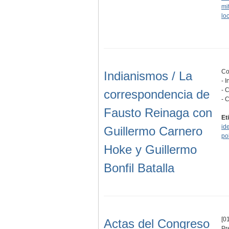
mi
lo
Co
Indianismos / La
- 
- 
correspondencia de
- 
Fausto Reinaga con
Et
id
Guillermo Carnero
pol
Hoke y Guillermo
Bonfil Batalla
[01
Actas del Congreso
Pr