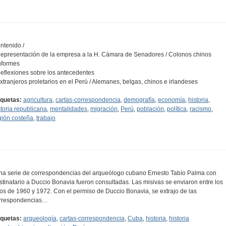
ntenido /
Representación de la empresa a la H. Cámara de Senadores / Colonos chinos
Informes
Reflexiones sobre los antecedentes
Extranjeros proletarios en el Perú / Alemanes, belgas, chinos e irlandeses
iquetas:
agricultura
,
cartas-correspondencia
,
demografía
,
economía
,
historia
,
storia republicana
,
mentalidades
,
migración
,
Perú
,
población
,
política
,
racismo
,
gión costeña
,
trabajo
na serie de correspondencias del arqueólogo cubano Ernesto Tabío Palma con
stinatario a Duccio Bonavia fueron consultadas. Las misivas se enviaron entre los
os de 1960 y 1972. Con el permiso de Duccio Bonavia, se extrajo de las
rrespondencias…
iquetas:
arqueología
,
cartas-correspondencia
,
Cuba
,
historia
,
historia