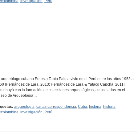
ecolombina
,
investigación
,
Perú
l arqueólogo cubano Ernesto Tabío Palma vivió en el Perú entre los años 1953 a
60 [Hernández de Lara, 2013; Hernández de Lara & Yataco Capcha, 2011].
ntribuyó con la formación de colecciones arqueológicas, custodiadas en el
seo de Arqueología…
iquetas:
arqueología
,
cartas-correspondencia
,
Cuba
,
historia
,
historia
ecolombina
,
investigación
,
Perú