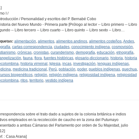
]
mo I /
Introducción / Personalidad y escritos del P. Bernabé Cobo
Historia del Nuevo Mundo - Primera parte [Prólogo al lector -- Libro primero -- Libro
gundo -- Libro tercero -- Libro cuarto -- Libro quinto -- Libro sexto -- Libro…
iquetas:
alimentación
,
alimentos
,
alimentos andinos
,
alimentos costeños
,
Andes
,
ografía
,
cartas-correspondencia
,
ciudades
,
conocimiento indígena
,
cosmovisión
,
istianismo
,
crónicas
,
cronistas
,
curanderismo
,
demografía
,
educación
,
etnografía
,
angelización
,
fauna
,
flora
,
fuentes históricas
,
glosario-diccionario
,
historia
,
historia
ecolombina
,
historia virreinal
,
Iglesia
,
incas
,
investigación
,
lenguas indígenas
,
dicina
,
medicina tradicional
,
Perú
,
población
,
poder
,
pueblos indígenas
,
quechua
,
cursos biogenéticos
,
religión
,
religión indígena
,
religiosidad indígena
,
religiosidad
ecolombina
,
ritos
,
territorio
,
vestido indígena
rrespondencia sobre el trato dado a sujetos de la colonia británica e indios
tivos empleados en la recolección de caucho en la zona del Putumayo
resentado a ambas Cámaras del Parlamento por orden de Su Majestad, julio
12]
ef. : Casa Arana]