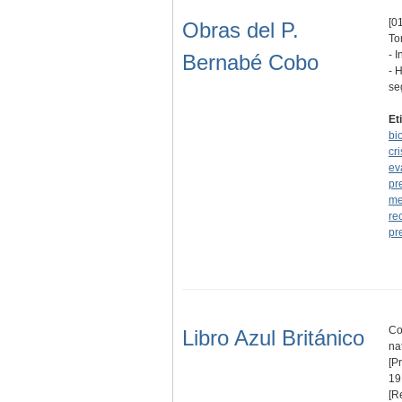
[01
Obras del P.
To
- 
Bernabé Cobo
- 
se
Et
bi
cr
ev
pr
me
re
pr
Co
Libro Azul Británico
na
[P
19
[R