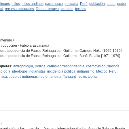
timaes
,
mitos
,
mitos andinos
,
parentesco
,
pecuaria
,
Perú
,
población
,
poder
,
poder
cal
,
recursos naturales
,
Tahuantinsuyo
,
territorio
,
textiles
ntenido /
Introducción - Fabiola Escárzaga
Correspondencia de Fausto Reinaga con Guillermo Carnero Hoke [1969-1979]
Correspondencia de Fausto Reinaga con Guillermo Bonfil Batalla [1971-1979]
iquetas:
antropología
,
Bolivia
,
cartas-correspondencia
,
cosmovisión
,
filosofía
,
eología
,
ideólogos indianistas
,
incidencia política
,
indianismo
,
México
,
Perú
,
ítica
,
pueblos indígenas
,
región andina
,
Tahuantinsuyo
,
teoría
]
esentación a las actas de la Jornada Internacional sobre Augusto Salazar Bondy