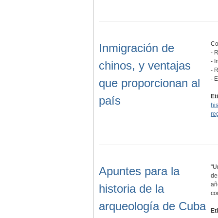
Co
Inmigración de
- 
- 
chinos, y ventajas
- 
- 
que proporcionan al
Et
país
hi
re
"U
Apuntes para la
de
añ
historia de la
co
arqueología de Cuba
Et