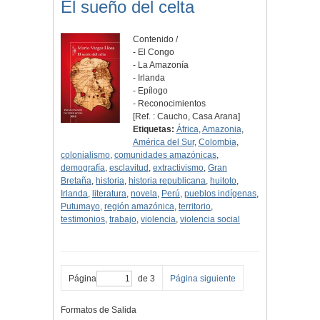
El sueño del celta
Contenido /
- El Congo
- La Amazonía
- Irlanda
- Epílogo
- Reconocimientos
[Ref. : Caucho, Casa Arana]
Etiquetas:
África
,
Amazonia
,
América del Sur
,
Colombia
,
colonialismo
,
comunidades amazónicas
,
demografía
,
esclavitud
,
extractivismo
,
Gran
Bretaña
,
historia
,
historia republicana
,
huitoto
,
Irlanda
,
literatura
,
novela
,
Perú
,
pueblos indígenas
,
Putumayo
,
región amazónica
,
territorio
,
testimonios
,
trabajo
,
violencia
,
violencia social
Página
de 3
Página siguiente
Formatos de Salida