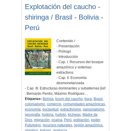
Explotación del caucho -
shiringa / Brasil - Bolivia -
Perú
Contenido /
- Presentación
- Prólogo
- Introducción
- Cap. I. Recursos del bosque
amazónico y sistemas
extractivos
- Cap. II. Economía
desmonetarizada
- Cap. III. Estructuras dominantes y subalternas [ref.
: Bernardo Perdiz, Máximo Rodríguez…
Etiquetas:
Bolivia
,
boom del caucho
,
bora
,
Brasil
,
colonialismo
,
comercio
,
comunidades amazónicas
,
economía
,
esclavitud
,
extractivismo
,
gamonalismo
,
geografía
,
historia
,
huitoto
,
kichwas
,
Madre de
Dios
,
migración
,
ocaina
,
Perú
,
población
,
poder
,
Putumayo
,
recursos naturales
,
región amazónica
,
shipibos
,
trabajo
,
violencia