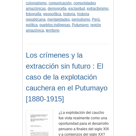
colonialismo
,
comunicación
,
comunidades
amazónicas
,
demografía
,
esclavitud
,
extractivismo
,
fotografía
,
geopolítica
,
historia
,
historia
republicana
,
mentalidades
,
periodismo
,
Perú
,
política
,
pueblos indígenas
,
Putumayo
,
región
amazónica
,
territorio
Los crímenes y la
extracción sin futuro : El
caso de la explotación
cauchera en el Putumayo
[1880-1915]
¿La explotación del caucho
fue vista realmente como una
oportunidad para el desarrollo
peruano a finales del siglo XIX
y a comienzos del siglo XX?