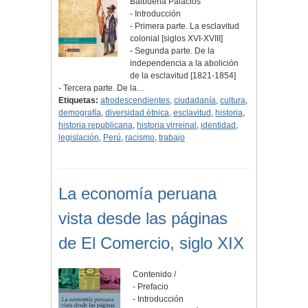
Balbuena Palacios
- Introducción
- Primera parte. La esclavitud
colonial [siglos XVI-XVIII]
- Segunda parte. De la
independencia a la abolición
de la esclavitud [1821-1854]
- Tercera parte. De la…
Etiquetas:
afrodescendientes
,
ciudadanía
,
cultura
,
demografía
,
diversidad étnica
,
esclavitud
,
historia
,
historia republicana
,
historia virreinal
,
identidad
,
legislación
,
Perú
,
racismo
,
trabajo
La economía peruana
vista desde las páginas
de El Comercio, siglo XIX
Contenido /
- Prefacio
- Introducción