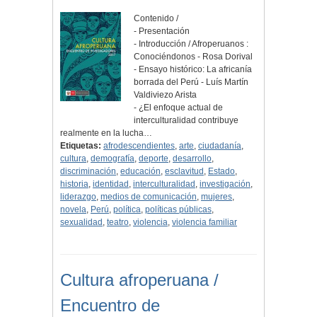
Contenido /
- Presentación
- Introducción / Afroperuanos :
Conociéndonos - Rosa Dorival
- Ensayo histórico: La africanía
borrada del Perú - Luís Martín
Valdiviezo Arista
- ¿El enfoque actual de
interculturalidad contribuye
realmente en la lucha…
Etiquetas:
afrodescendientes
,
arte
,
ciudadanía
,
cultura
,
demografía
,
deporte
,
desarrollo
,
discriminación
,
educación
,
esclavitud
,
Estado
,
historia
,
identidad
,
interculturalidad
,
investigación
,
liderazgo
,
medios de comunicación
,
mujeres
,
novela
,
Perú
,
política
,
políticas públicas
,
sexualidad
,
teatro
,
violencia
,
violencia familiar
Cultura afroperuana /
Encuentro de