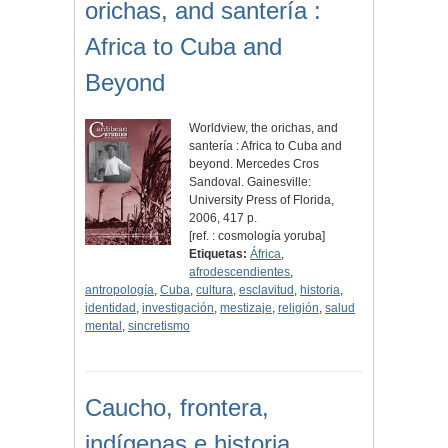
orichas, and santería :
Africa to Cuba and
Beyond
Worldview, the orichas, and
santería : Africa to Cuba and
beyond. Mercedes Cros
Sandoval. Gainesville:
University Press of Florida,
2006, 417 p.
[ref. : cosmología yoruba]
Etiquetas:
África
,
afrodescendientes
,
antropología
,
Cuba
,
cultura
,
esclavitud
,
historia
,
identidad
,
investigación
,
mestizaje
,
religión
,
salud
mental
,
sincretismo
Caucho, frontera,
indígenas e historia