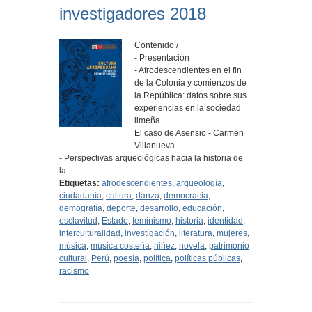
investigadores 2018
Contenido /
- Presentación
- Afrodescendientes en el fin
de la Colonia y comienzos de
la República: datos sobre sus
experiencias en la sociedad
limeña.
El caso de Asensio - Carmen
Villanueva
- Perspectivas arqueológicas hacia la historia de
la…
Etiquetas:
afrodescendientes
,
arqueología
,
ciudadanía
,
cultura
,
danza
,
democracia
,
demografía
,
deporte
,
desarrollo
,
educación
,
esclavitud
,
Estado
,
feminismo
,
historia
,
identidad
,
interculturalidad
,
investigación
,
literatura
,
mujeres
,
música
,
música costeña
,
niñez
,
novela
,
patrimonio
cultural
,
Perú
,
poesía
,
política
,
políticas públicas
,
racismo