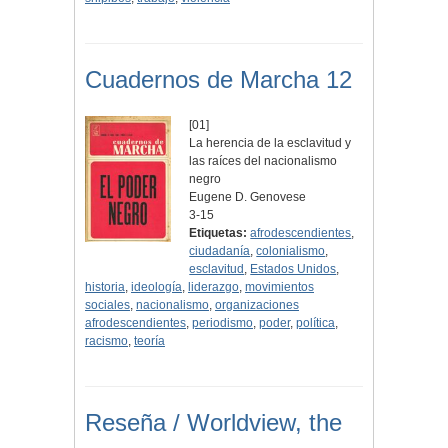
Cuadernos de Marcha 12
[01]
La herencia de la esclavitud y
las raíces del nacionalismo
negro
Eugene D. Genovese
3-15
Etiquetas:
afrodescendientes
,
ciudadanía
,
colonialismo
,
esclavitud
,
Estados Unidos
,
historia
,
ideología
,
liderazgo
,
movimientos
sociales
,
nacionalismo
,
organizaciones
afrodescendientes
,
periodismo
,
poder
,
política
,
racismo
,
teoría
Reseña / Worldview, the