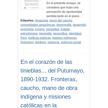
En el presente ensayo, se
considera que hubo una
percepción de oportunidad
perdida tanto en el plano…
Etiquetas:
Amazonia
,
boom del caucho
,
comunidades amazónicas
,
demografía
,
desarrollo
,
economía
,
ensayo
,
esclavitud
,
Estado
,
extractivismo
,
geografía
,
geopolítica
,
identidad
,
Perú
,
políticas públicas
,
pueblos indígenas
,
Putumayo
,
territorio
,
violencia
,
violencia social
En el corazón de las
tinieblas... del Putumayo,
1890-1932. Fronteras,
caucho, mano de obra
indígena y misiones
católicas en la