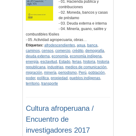
- 01. Hacienda pública y
contribuciones
- 02. Moneda, bancos y casas
de préstamo
- 03. Deuda externa e interna
- 04. Minería, guano, salitre y
combustibles fósiles
- 05. Actividad agropecuaria, obras…
Etiquetas:
afrodescendientes
,
agua
,
banca
,
caminos
,
censos
,
comercio
,
crédito
,
demografía
,
deuda externa
,
economía
,
economía indígena
,
energía
,
esclavitud
,
Estado
,
ferias
,
historia
,
historia
republicana
,
industrias
,
medios de comunicación
,
migración
,
minería
,
periodismo
,
Perú
,
población
,
poder
,
política
,
propiedad
,
pueblos indígenas
,
territorio
,
transporte
Cultura afroperuana /
Encuentro de
investigadores 2017