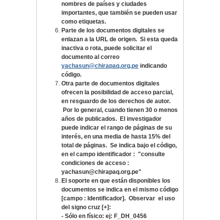
nombres de países y ciudades
importantes, que también se pueden usar
como etiquetas.
Parte de los documentos digitales se
enlazan a la URL de origen. Si esta queda
inactiva o
rota, puede solicitar el
documento al correo
yachasun@chirapaq.org.pe
indicando
código.
Otra parte de documentos digitales
ofrecen la posibilidad de acceso parcial,
en resguardo de los derechos de autor.
Por lo general, cuando tienen 30 o menos
años de publicados. El investigador
puede indicar el rango de páginas de su
interés, en una media de hasta 15% del
total de páginas. Se indica bajo el código,
en el campo identificador : "consulte
condiciones de acceso :
yachasun@chirapaq.org.pe"
El soporte en que están disponibles los
documentos se indica en el mismo código
[campo : Identificador]. Observar el uso
del signo cruz [+]:
- S
ólo en físico: ej: F_DH_0456