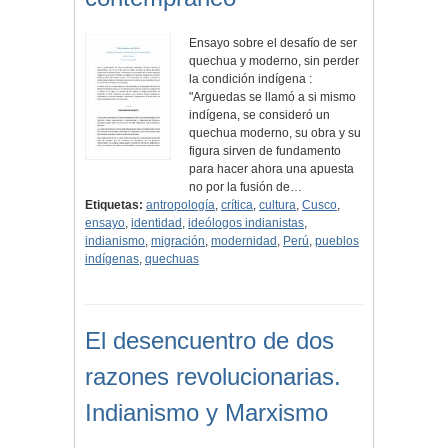
Ensayo sobre el desafío de ser
quechua y moderno, sin perder
la condición indígena :
"Arguedas se llamó a si mismo
indígena, se consideró un
quechua moderno, su obra y su
figura sirven de fundamento
para hacer ahora una apuesta
no por la fusión de…
Etiquetas:
antropología
,
crítica
,
cultura
,
Cusco
,
ensayo
,
identidad
,
ideólogos indianistas
,
indianismo
,
migración
,
modernidad
,
Perú
,
pueblos
indígenas
,
quechuas
El desencuentro de dos
razones revolucionarias.
Indianismo y Marxismo