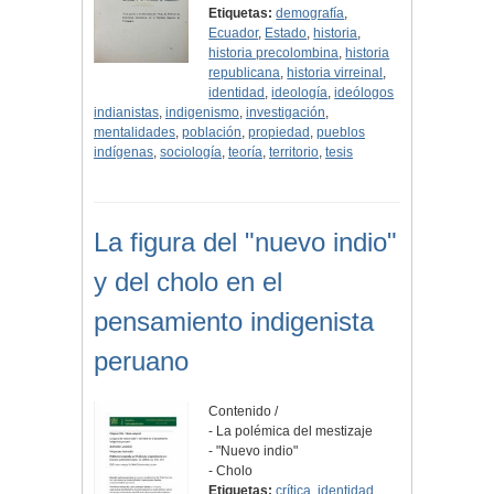
Etiquetas:
demografía
,
Ecuador
,
Estado
,
historia
,
historia precolombina
,
historia
republicana
,
historia virreinal
,
identidad
,
ideología
,
ideólogos
indianistas
,
indigenismo
,
investigación
,
mentalidades
,
población
,
propiedad
,
pueblos
indígenas
,
sociología
,
teoría
,
territorio
,
tesis
La figura del "nuevo indio"
y del cholo en el
pensamiento indigenista
peruano
Contenido /
- La polémica del mestizaje
- "Nuevo indio"
- Cholo
Etiquetas:
crítica
,
identidad
,