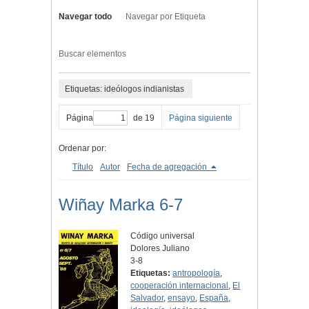
Navegar todo
Navegar por Etiqueta
Buscar elementos
Etiquetas: ideólogos indianistas
Página
de 19
Página siguiente
Ordenar por:
Título
Autor
Fecha de agregación
Wiñay Marka 6-7
Código universal
Dolores Juliano
3-8
Etiquetas:
antropología
,
cooperación internacional
,
El
Salvador
,
ensayo
,
España
,