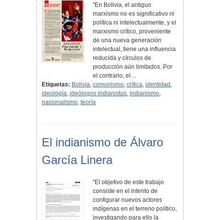
"En Bolivia, el antiguo
marxismo no es significativo ni
política ni intelectualmente, y el
marxismo crítico, proveniente
de una nueva generación
intelectual, tiene una influencia
reducida y círculos de
producción aún limitados. Por
el contrario, el…
Etiquetas:
Bolivia
,
comunismo
,
crítica
,
identidad
,
ideología
,
ideólogos indianistas
,
indianismo
,
nacionalismo
,
teoría
El indianismo de Álvaro
García Linera
"El objetivo de este trabajo
consiste en el intento de
configurar nuevos actores
indígenas en el terreno político,
investigando para ello la