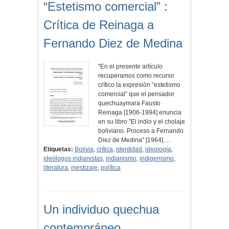
“Estetismo comercial” :
Crítica de Reinaga a
Fernando Diez de Medina
"En el presente artículo
recuperamos como recurso
crítico la expresión “estetismo
comercial” que el pensador
quechuaymara Fausto
Reinaga [1906-1994] enuncia
en su libro "El indio y el cholaje
boliviano. Proceso a Fernando
Diez de Medina" [1964].…
Etiquetas:
Bolivia
,
crítica
,
identidad
,
ideología
,
ideólogos indianistas
,
indianismo
,
indigenismo
,
literatura
,
mestizaje
,
política
Un individuo quechua
contempráneo