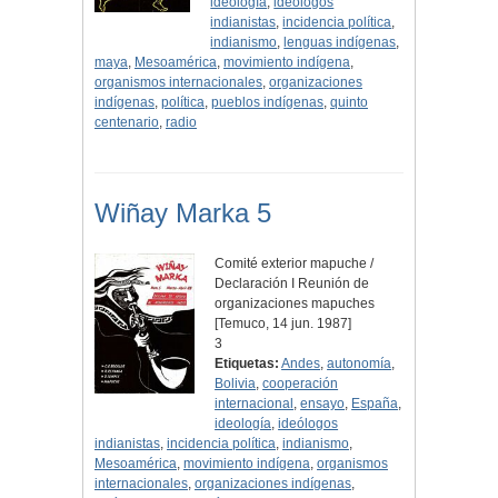
ideología
,
ideólogos
indianistas
,
incidencia política
,
indianismo
,
lenguas indígenas
,
maya
,
Mesoamérica
,
movimiento indígena
,
organismos internacionales
,
organizaciones
indígenas
,
política
,
pueblos indígenas
,
quinto
centenario
,
radio
Wiñay Marka 5
Comité exterior mapuche /
Declaración I Reunión de
organizaciones mapuches
[Temuco, 14 jun. 1987]
3
Etiquetas:
Andes
,
autonomía
,
Bolivia
,
cooperación
internacional
,
ensayo
,
España
,
ideología
,
ideólogos
indianistas
,
incidencia política
,
indianismo
,
Mesoamérica
,
movimiento indígena
,
organismos
internacionales
,
organizaciones indígenas
,