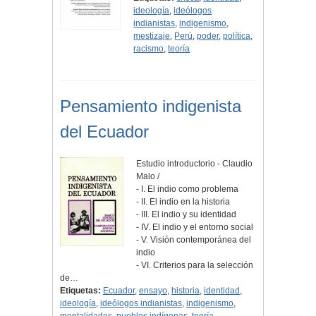
ideología
,
ideólogos
indianistas
,
indigenismo
,
mestizaje
,
Perú
,
poder
,
política
,
racismo
,
teoría
Pensamiento indigenista
del Ecuador
Estudio introductorio - Claudio
Malo /
- I. El indio como problema
- II. El indio en la historia
- III. El indio y su identidad
- IV. El indio y el entorno social
- V. Visión contemporánea del
indio
- VI. Criterios para la selección
de…
Etiquetas:
Ecuador
,
ensayo
,
historia
,
identidad
,
ideología
,
ideólogos indianistas
,
indigenismo
,