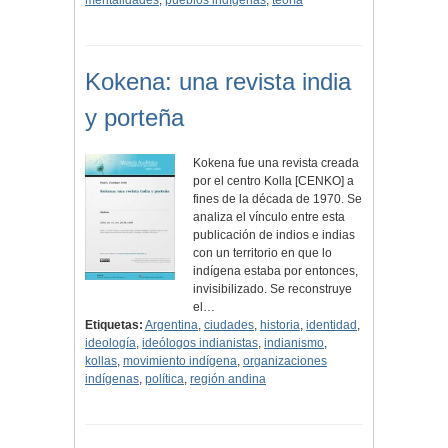
mentalidades
,
pueblos indígenas
,
teoría
Kokena: una revista india
y porteña
Kokena fue una revista creada
por el centro Kolla [CENKO] a
fines de la década de 1970. Se
analiza el vínculo entre esta
publicación de indios e indias
con un territorio en que lo
indígena estaba por entonces,
invisibilizado. Se reconstruye
el…
Etiquetas:
Argentina
,
ciudades
,
historia
,
identidad
,
ideología
,
ideólogos indianistas
,
indianismo
,
kollas
,
movimiento indígena
,
organizaciones
indígenas
,
política
,
región andina