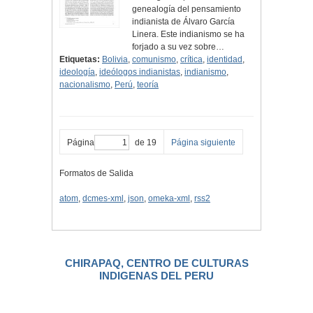
genealogía del pensamiento
indianista de Álvaro García
Linera. Este indianismo se ha
forjado a su vez sobre…
Etiquetas:
Bolivia
,
comunismo
,
crítica
,
identidad
,
ideología
,
ideólogos indianistas
,
indianismo
,
nacionalismo
,
Perú
,
teoría
Página
de 19
Página siguiente
Formatos de Salida
atom
,
dcmes-xml
,
json
,
omeka-xml
,
rss2
CHIRAPAQ, CENTRO DE CULTURAS
INDIGENAS DEL PERU