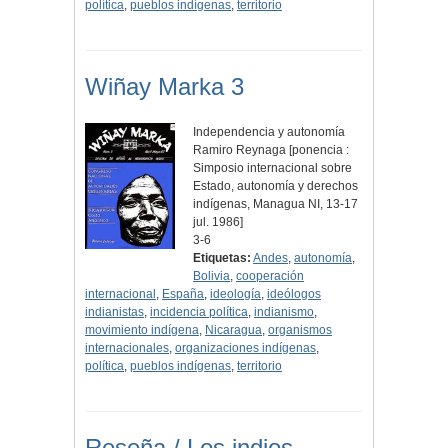
política
,
pueblos indígenas
,
territorio
Wiñay Marka 3
Independencia y autonomía
Ramiro Reynaga [ponencia :
Simposio internacional sobre
Estado, autonomía y derechos
indígenas, Managua NI, 13-17
jul. 1986]
3-6
Etiquetas:
Andes
,
autonomía
,
Bolivia
,
cooperación
internacional
,
España
,
ideología
,
ideólogos
indianistas
,
incidencia política
,
indianismo
,
movimiento indígena
,
Nicaragua
,
organismos
internacionales
,
organizaciones indígenas
,
política
,
pueblos indígenas
,
territorio
Reseña / Los indios