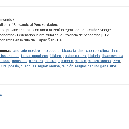
ntenido /
Editorial / Buscando al Perú verdadero
Lima provinciana mira con amor al Perú integral - Antonio Muñoz Monge
Acobamba / Federación Interdistrital de la Provincia de Acobamba [FIPA]
Acobamba en la ruta del Capac Ñan / Del…
iquetas:
arte
,
arte mestizo
,
arte popular
,
biografía
,
cine
,
cuento
,
cultura
,
danza
,
estas andinas
,
fiestas populares
,
folklore
,
gestión cultural
,
historia
,
Huancavelica
,
entidad
,
industrias
,
literatura
,
mestizaje
,
minería
,
música
,
música andina
,
Perú
,
ntura
,
poesía
,
quechuas
,
región andina
,
religión
,
religiosidad indígena
,
ritos
te