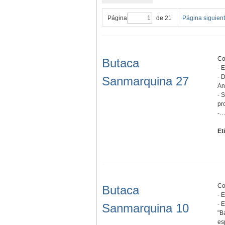
Página
de 21
Página siguien
Co
Butaca
- 
- 
Sanmarquina 27
An
- 
pr
-
Et
Co
Butaca
- 
- 
Sanmarquina 10
"B
es