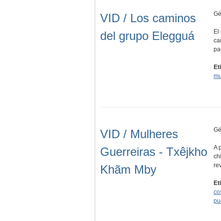
Gé
VID / Los caminos
El
del grupo Elegguá
ca
pa
Et
mu
Gé
VID / Mulheres
A 
Guerreiras - Txêjkho
ch
re
Khãm Mby
Et
co
pu