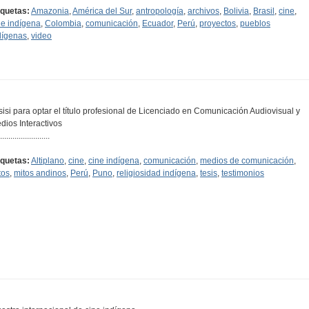
iquetas:
Amazonia
,
América del Sur
,
antropología
,
archivos
,
Bolivia
,
Brasil
,
cine
,
ne indígena
,
Colombia
,
comunicación
,
Ecuador
,
Perú
,
proyectos
,
pueblos
dígenas
,
video
sisi para optar el título profesional de Licenciado en Comunicación Audiovisual y
dios Interactivos
........................
iquetas:
Altiplano
,
cine
,
cine indígena
,
comunicación
,
medios de comunicación
,
tos
,
mitos andinos
,
Perú
,
Puno
,
religiosidad indígena
,
tesis
,
testimonios