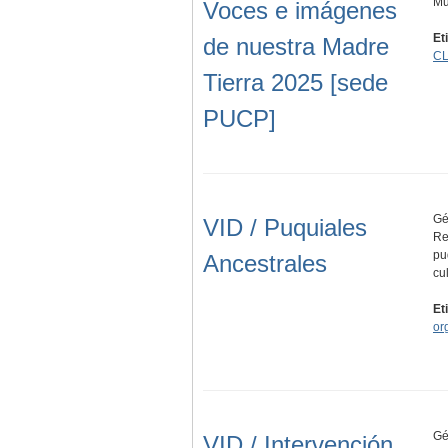
Mu
Voces e imágenes
Et
de nuestra Madre
CL
Tierra 2025 [sede
PUCP]
Gé
VID / Puquiales
Re
pu
Ancestrales
cu
Et
or
Gé
VID / Intervención,