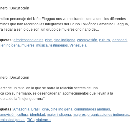
nero : Docuficción
 mítico personaje del Niño Elegguá nos va mostrando, uno a uno, los diferentes
minos que han recorrido las integrantes del Grupo Folklórico Femenino Elegguá,
ra llegar a ser lo que son: un grupo de mujeres originario de…
iquetas:
afrodescendientes
,
cine
,
cine indígena
,
cosmovisión
,
cultura
,
identidad
,
jer indígena
,
mujeres
,
música
,
testimonios
,
Venezuela
nero : Docuficción
partir de un mito, en la que se narra la relación secreta de una
ica con su hermano, se desencadenan acontecimientos que llevan a la
vuelta de la “mujer guerrera”.
iquetas:
Amazonia
,
Brasil
,
cine
,
cine indígena
,
comunidades andinas
,
smovisión
,
cultura
,
identidad
,
mujer indígena
,
mujeres
,
organizaciones indígenas
,
eblos indígenas
,
TICs
,
violencia