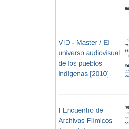
Et
La
VID - Master / El
tr
es
universo audiovisual
in
de los pueblos
Et
in
indígenas [2010]
Pe
"E
I Encuentro de
ap
de
Archivos Fílmicos
co