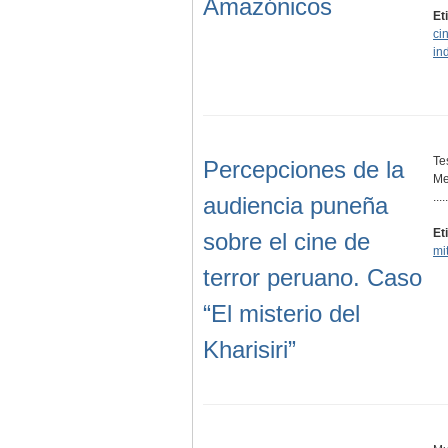
Amazónicos
Et
ci
in
Te
Percepciones de la
Me
.....
audiencia puneña
Et
sobre el cine de
mi
terror peruano. Caso
“El misterio del
Kharisiri”