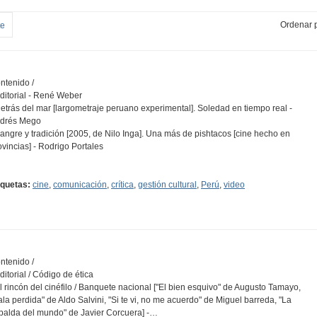
Ordenar p
te
ntenido /
Editorial - René Weber
Detrás del mar [largometraje peruano experimental]. Soledad en tiempo real -
drés Mego
Sangre y tradición [2005, de Nilo Inga]. Una más de pishtacos [cine hecho en
ovincias] - Rodrigo Portales
…
iquetas:
cine
,
comunicación
,
crítica
,
gestión cultural
,
Perú
,
video
ntenido /
Editorial / Código de ética
El rincón del cinéfilo / Banquete nacional ["El bien esquivo" de Augusto Tamayo,
ala perdida" de Aldo Salvini, "Si te vi, no me acuerdo" de Miguel barreda, "La
palda del mundo" de Javier Corcuera] -…