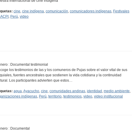
estra internacional de cine indígena
iquetas:
cine
,
cine indígena
,
comunicación
,
comunicadores indígenas
,
Festivales
ACPI
,
Perú
,
video
nero : Documental testimonial
coge los testimonios de las y los comuneros de Pujas sobre el valor vital de sus
quiales, fuentes ancestrales que sostienen la vida cotidiana y la continuidad
ltural. Los participantes advierten que estos…
iquetas:
agua
,
Ayacucho
,
cine
,
comunidades andinas
,
identidad
,
medio ambiente
,
ganizaciones indígenas
,
Perú
,
territorio
,
testimonios
,
video
,
video institucional
nero : Documental