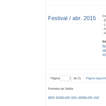
Co
Festival / abr. 2015
- 
- 
- 
- 
Et
fi
id
pi
Página
de 21
Página siguien
Formatos de Salida
atom
,
dcmes-xml
,
json
,
omeka-xml
,
rss2