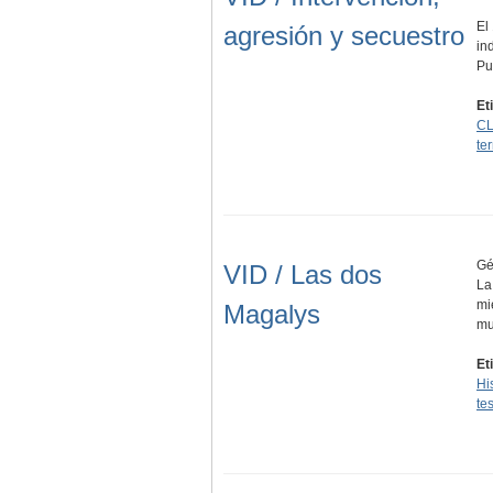
El
agresión y secuestro
in
Pu
Et
CL
ter
Gé
VID / Las dos
La
mi
Magalys
mu
Et
Hi
te