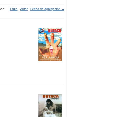
or:
Título
Autor
Fecha de agregación