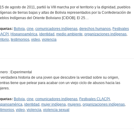
 15 de agosto de 2011, partió la VIII marcha por el territorio y la dignidad, pueblos
dígenas de tierras bajas y altas de Bolivia representados por la Confederación de
eblos Indígenas del Oriente Boliviano [CIDOB]. El 25…
iquetas:
Bolivia
,
cine
,
comunicadores indígenas
,
derechos humanos
,
Festivales
ACPI
,
Hispanoamérica
,
identidad
,
medio ambiente
,
organizaciones indígenas
,
ritorio
,
testimonios
,
video
,
violencia
nero : Experimental
 verdadera historia de una joven que descubre la verdad sobre su origen,
entras tiene que pelear para acabar con un viejo ciclo de abusos hacia las
jeres.
iquetas:
Bolivia
,
cine
,
comunicadores indígenas
,
Festivales CLACPI
,
spanoamérica
,
identidad
,
mujer indígena
,
mujeres
,
organizaciones indígenas
,
stimonios
,
video
,
violencia
,
violencia sexual