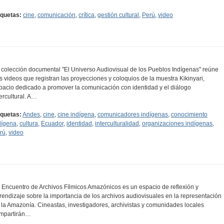
iquetas:
cine
,
comunicación
,
crítica
,
gestión cultural
,
Perú
,
video
 colección documental "El Universo Audiovisual de los Pueblos Indígenas" reúne
es videos que registran las proyecciones y coloquios de la muestra Kikinyari,
pacio dedicado a promover la comunicación con identidad y el diálogo
tercultural. A…
iquetas:
Andes
,
cine
,
cine indígena
,
comunicadores indígenas
,
conocimiento
dígena
,
cultura
,
Ecuador
,
identidad
,
interculturalidad
,
organizaciones indígenas
,
rú
,
video
l Encuentro de Archivos Fílmicos Amazónicos es un espacio de reflexión y
rendizaje sobre la importancia de los archivos audiovisuales en la representación
 la Amazonía. Cineastas, investigadores, archivistas y comunidades locales
mpartirán…