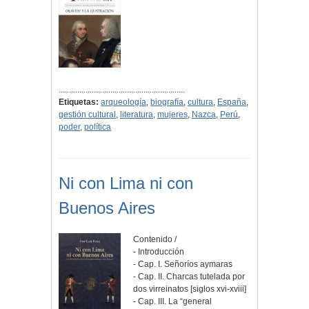
.............................................................
Etiquetas:
arqueología
,
biografía
,
cultura
,
España
,
gestión cultural
,
literatura
,
mujeres
,
Nazca
,
Perú
,
poder
,
política
Ni con Lima ni con
Buenos Aires
Contenido /
- Introducción
- Cap. I. Señoríos aymaras
- Cap. II. Charcas tutelada por
dos virreinatos [siglos xvi-xviii]
- Cap. III. La “general