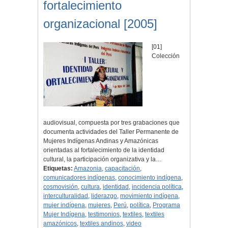
fortalecimiento
organizacional [2005]
[01]
Colección
audiovisual, compuesta por tres grabaciones que
documenta actividades del Taller Permanente de
Mujeres Indígenas Andinas y Amazónicas
orientadas al fortalecimiento de la identidad
cultural, la participación organizativa y la…
Etiquetas:
Amazonia
,
capacitación
,
comunicadores indígenas
,
conocimiento indígena
,
cosmovisión
,
cultura
,
identidad
,
incidencia política
,
interculturalidad
,
liderazgo
,
movimiento indígena
,
mujer indígena
,
mujeres
,
Perú
,
política
,
Programa
Mujer Indígena
,
testimonios
,
textiles
,
textiles
amazónicos
,
textiles andinos
,
video