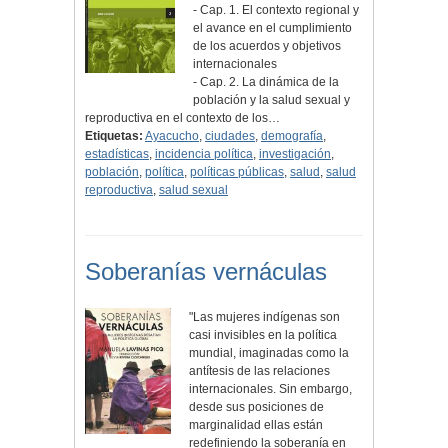
- Cap. 1. El contexto regional y
el avance en el cumplimiento
de los acuerdos y objetivos
internacionales
- Cap. 2. La dinámica de la
población y la salud sexual y
reproductiva en el contexto de los…
Etiquetas:
Ayacucho
,
ciudades
,
demografía
,
estadísticas
,
incidencia política
,
investigación
,
población
,
política
,
políticas públicas
,
salud
,
salud
reproductiva
,
salud sexual
Soberanías vernáculas
"Las mujeres indígenas son
casi invisibles en la política
mundial, imaginadas como la
antítesis de las relaciones
internacionales. Sin embargo,
desde sus posiciones de
marginalidad ellas están
redefiniendo la soberanía en