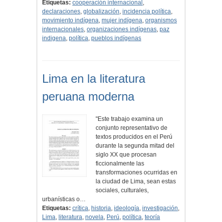
Etiquetas:
cooperación internacional
,
declaraciones
,
globalización
,
incidencia política
,
movimiento indígena
,
mujer indígena
,
organismos
internacionales
,
organizaciones indígenas
,
paz
indigena
,
política
,
pueblos indígenas
Lima en la literatura
peruana moderna
"Este trabajo examina un
conjunto representativo de
textos producidos en el Perú
durante la segunda mitad del
siglo XX que procesan
ficcionalmente las
transformaciones ocurridas en
la ciudad de Lima, sean estas
sociales, culturales,
urbanísticas o…
Etiquetas:
crítica
,
historia
,
ideología
,
investigación
,
Lima
,
literatura
,
novela
,
Perú
,
política
,
teoría