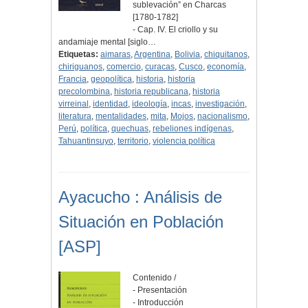
sublevación” en Charcas
[1780-1782]
- Cap. IV. El criollo y su
andamiaje mental [siglo…
Etiquetas:
aimaras
,
Argentina
,
Bolivia
,
chiquitanos
,
chiriguanos
,
comercio
,
curacas
,
Cusco
,
economía
,
Francia
,
geopolítica
,
historia
,
historia
precolombina
,
historia republicana
,
historia
virreinal
,
identidad
,
ideología
,
incas
,
investigación
,
literatura
,
mentalidades
,
mita
,
Mojos
,
nacionalismo
,
Perú
,
política
,
quechuas
,
rebeliones indígenas
,
Tahuantinsuyo
,
territorio
,
violencia política
Ayacucho : Análisis de
Situación en Población
[ASP]
Contenido /
- Presentación
- Introducción