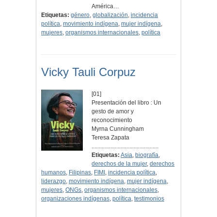
América…
Etiquetas:
género
,
globalización
,
incidencia
política
,
movimiento indígena
,
mujer indígena
,
mujeres
,
organismos internacionales
,
política
Vicky Tauli Corpuz
[01]
Presentación del libro : Un
gesto de amor y
reconocimiento
Myrna Cunningham
Teresa Zapata
..............................................
Etiquetas:
Asia
,
biografía
,
derechos de la mujer
,
derechos
humanos
,
Filipinas
,
FIMI
,
incidencia política
,
liderazgo
,
movimiento indígena
,
mujer indígena
,
mujeres
,
ONGs
,
organismos internacionales
,
organizaciones indígenas
,
política
,
testimonios