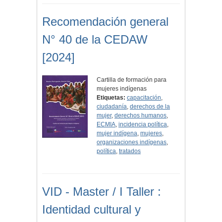
Recomendación general
N° 40 de la CEDAW
[2024]
Cartilla de formación para
mujeres indígenas
Etiquetas:
capacitación
,
ciudadanía
,
derechos de la
mujer
,
derechos humanos
,
ECMIA
,
incidencia política
,
mujer indígena
,
mujeres
,
organizaciones indígenas
,
política
,
tratados
VID - Master / I Taller :
Identidad cultural y