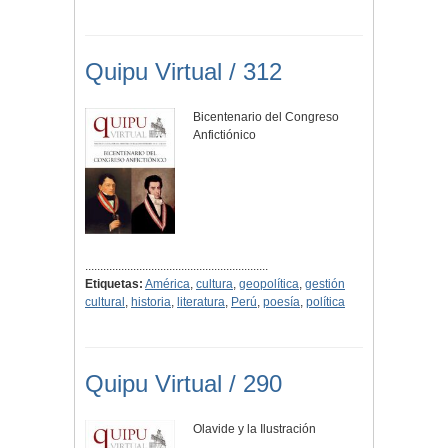
Quipu Virtual / 312
Bicentenario del Congreso
Anfictiónico
.............................................................
Etiquetas:
América
,
cultura
,
geopolítica
,
gestión
cultural
,
historia
,
literatura
,
Perú
,
poesía
,
política
Quipu Virtual / 290
Olavide y la Ilustración