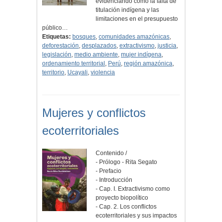
evidenciando cómo la falta de
titulación indígena y las
limitaciones en el presupuesto
público…
Etiquetas:
bosques
,
comunidades amazónicas
,
deforestación
,
desplazados
,
extractivismo
,
justicia
,
legislación
,
medio ambiente
,
mujer indígena
,
ordenamiento territorial
,
Perú
,
región amazónica
,
territorio
,
Ucayali
,
violencia
Mujeres y conflictos
ecoterritoriales
Contenido /
- Prólogo - Rita Segato
- Prefacio
- Introducción
- Cap. I. Extractivismo como
proyecto biopolítico
- Cap. 2. Los conflictos
ecoterritoriales y sus impactos