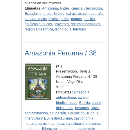
cuenca en yacimientos…
Etiquetas:
Amazonia
,
Andes
,
ciencia y tecnología
,
Ecuador
,
energía
,
Estado
,
extractivismo
,
geografía
,
hidrocarburos
,
investigación
,
mapas
,
política
,
políticas públicas
,
proyectos
,
recursos naturales
,
región amazónica
,
tecnología
,
territorio
Amazonia Peruana / 38
[01]
Presentación. Revista
Amazonía Peruana N.° 38
Ismael Vega Díaz
9-12
Etiquetas:
Amazonia
,
antropología
,
awajún
,
biodiversidad
,
Bolivia
,
boom
del caucho
,
bosques
,
Brasil
,
contaminación
,
educación
,
Educación Bilingüe
Intercultural EBI
,
extractivismo
,
gastronomía
,
hidrocarburos
,
huambisa
,
investigación
,
jóvenes
indígenas
,
liderazgo
,
maternidad
,
patrimonio