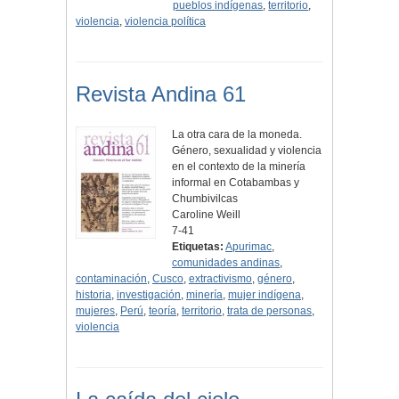
pueblos indígenas
,
territorio
,
violencia
,
violencia política
Revista Andina 61
La otra cara de la moneda.
Género, sexualidad y violencia
en el contexto de la minería
informal en Cotabambas y
Chumbivilcas
Caroline Weill
7-41
Etiquetas:
Apurimac
,
comunidades andinas
,
contaminación
,
Cusco
,
extractivismo
,
género
,
historia
,
investigación
,
minería
,
mujer indígena
,
mujeres
,
Perú
,
teoría
,
territorio
,
trata de personas
,
violencia