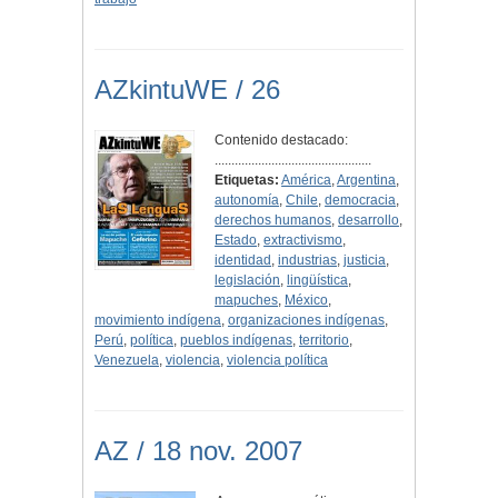
AZkintuWE / 26
Contenido destacado:
...............................................
Etiquetas:
América
,
Argentina
,
autonomía
,
Chile
,
democracia
,
derechos humanos
,
desarrollo
,
Estado
,
extractivismo
,
identidad
,
industrias
,
justicia
,
legislación
,
lingüística
,
mapuches
,
México
,
movimiento indígena
,
organizaciones indígenas
,
Perú
,
política
,
pueblos indígenas
,
territorio
,
Venezuela
,
violencia
,
violencia política
AZ / 18 nov. 2007