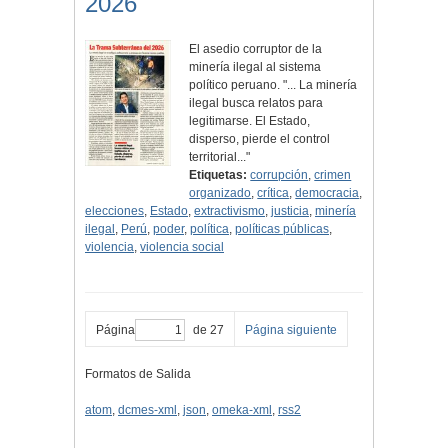
2026
El asedio corruptor de la
minería ilegal al sistema
político peruano. "... La minería
ilegal busca relatos para
legitimarse. El Estado,
disperso, pierde el control
territorial..."
Etiquetas:
corrupción
,
crimen
organizado
,
crítica
,
democracia
,
elecciones
,
Estado
,
extractivismo
,
justicia
,
minería
ilegal
,
Perú
,
poder
,
política
,
políticas públicas
,
violencia
,
violencia social
Página
de 27
Página siguiente
Formatos de Salida
atom
,
dcmes-xml
,
json
,
omeka-xml
,
rss2