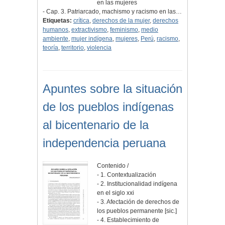
en las mujeres
- Cap. 3. Patriarcado, machismo y racismo en las…
Etiquetas:
crítica
,
derechos de la mujer
,
derechos
humanos
,
extractivismo
,
feminismo
,
medio
ambiente
,
mujer indígena
,
mujeres
,
Perú
,
racismo
,
teoría
,
territorio
,
violencia
Apuntes sobre la situación
de los pueblos indígenas
al bicentenario de la
independencia peruana
Contenido /
- 1. Contextualización
- 2. Institucionalidad indígena
en el siglo xxi
- 3. Afectación de derechos de
los pueblos permanente [sic.]
- 4. Establecimiento de