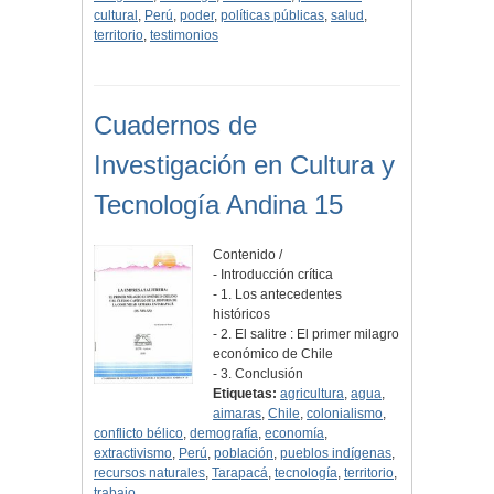
cultural
,
Perú
,
poder
,
políticas públicas
,
salud
,
territorio
,
testimonios
Cuadernos de
Investigación en Cultura y
Tecnología Andina 15
Contenido /
- Introducción crítica
- 1. Los antecedentes
históricos
- 2. El salitre : El primer milagro
económico de Chile
- 3. Conclusión
Etiquetas:
agricultura
,
agua
,
aimaras
,
Chile
,
colonialismo
,
conflicto bélico
,
demografía
,
economía
,
extractivismo
,
Perú
,
población
,
pueblos indígenas
,
recursos naturales
,
Tarapacá
,
tecnología
,
territorio
,
trabajo