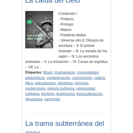
La caída del cielo
Contenido /
- Prefacio
- Prólogo
- Mapas
- Palabras dadas
- Volverse otro [I. Dibujos de
escritura -- II. El primer
chamán -- III. La mirada de los
xapiri -- IV. Los ancestros
animales -- V. La iniciación -- VI. Casas de espíritus
-- VII. La…
Etiquetas:
Brasil
,
chamanismo
,
comunidades
amazónicas
,
contaminación
,
cosmovisión
,
cultura
,
ética
,
extractivismo
,
identidad
,
minorías
,
modernismo
,
religión indígena
,
religiosidad
indígena
,
territorio
,
testimonios
,
transculturación
,
Venezuela
,
yanomani
La trama subterránea del