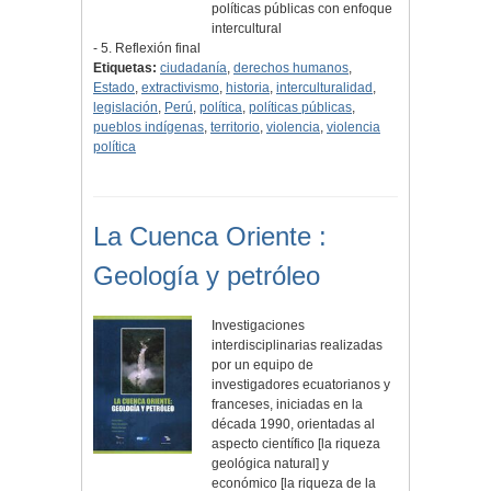
políticas públicas con enfoque
intercultural
- 5. Reflexión final
Etiquetas:
ciudadanía
,
derechos humanos
,
Estado
,
extractivismo
,
historia
,
interculturalidad
,
legislación
,
Perú
,
política
,
políticas públicas
,
pueblos indígenas
,
territorio
,
violencia
,
violencia
política
La Cuenca Oriente :
Geología y petróleo
Investigaciones
interdisciplinarias realizadas
por un equipo de
investigadores ecuatorianos y
franceses, iniciadas en la
década 1990, orientadas al
aspecto científico [la riqueza
geológica natural] y
económico [la riqueza de la