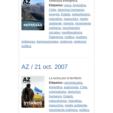
Amenaza energética
Etiquetas:
agua
,
Argentina
,
Chile
,
derechos humanos
,
energía
,
Estado
,
extractivismo
,
industrias
,
mapuches
,
medio
ambiente
,
minería
,
movimiento
indígena
,
movimientos
sociales
,
neoliberalismo
,
Patagonia
,
política
,
pueblos
indígenas
,
transnacionales
,
violencia
,
violencia
política
AZ / 21 oct. 2007
La lucha por el territorio
Etiquetas:
agroindustria
,
Argentina
,
autonomía
,
Chile
,
colonialismo
,
derechos
humanos
,
Estado
,
extractivismo
,
industrias
,
mapuches
,
medio ambiente
,
movimiento indígena
,
política
,