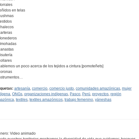
Morrales
Teñidos en telas
Cushmas
Vestidos
Chalecos
Carteras
Monederos
Almohadas
Canastas
isutería
Collares
Hablemos un poco acerca de los tejidos a cintura [pomoteñets]
Coronas
Instrumentos…
iquetas:
artesanía
,
comercio
,
comercio justo
,
comunidades amazónicas
,
mujer
dígena
,
ONGs
,
organizaciones indígenas
,
Pasco
,
Perú
,
proyectos
,
región
azónica
,
textiles
,
textiles amazónicos
,
trabajo femenino
,
yáneshas
nero: Video animado
sde nuestros territorios mostramos la diversidad de vida que cuidamos: bosques,