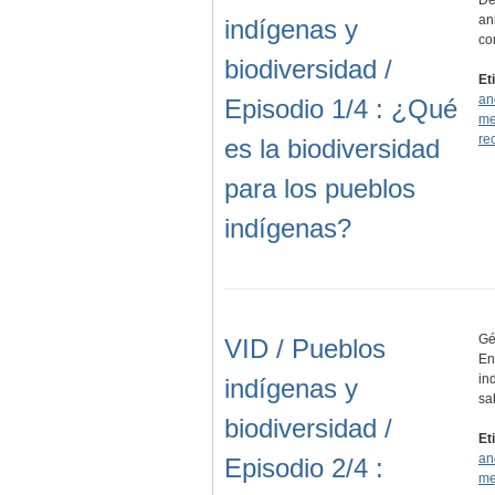
an
indígenas y
co
biodiversidad /
Et
an
Episodio 1/4 : ¿Qué
me
re
es la biodiversidad
para los pueblos
indígenas?
Gé
VID / Pueblos
En
in
indígenas y
sa
biodiversidad /
Et
an
Episodio 2/4 :
me