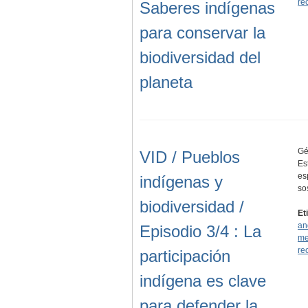
re
Saberes indígenas
para conservar la
biodiversidad del
planeta
Gé
VID / Pueblos
Es
es
indígenas y
so
biodiversidad /
Et
an
Episodio 3/4 : La
me
re
participación
indígena es clave
para defender la