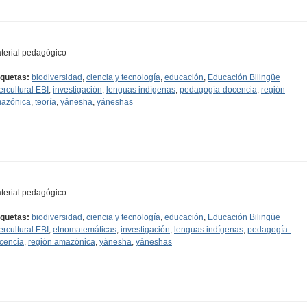
terial pedagógico
iquetas:
biodiversidad
,
ciencia y tecnología
,
educación
,
Educación Bilingüe
tercultural EBI
,
investigación
,
lenguas indígenas
,
pedagogía-docencia
,
región
azónica
,
teoría
,
yánesha
,
yáneshas
terial pedagógico
iquetas:
biodiversidad
,
ciencia y tecnología
,
educación
,
Educación Bilingüe
tercultural EBI
,
etnomatemáticas
,
investigación
,
lenguas indígenas
,
pedagogía-
cencia
,
región amazónica
,
yánesha
,
yáneshas