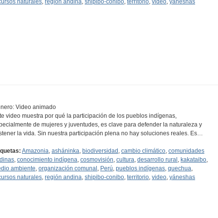
cursos naturales
,
región andina
,
shipibo-conibo
,
territorio
,
video
,
yáneshas
nero: Video animado
te video muestra por qué la participación de los pueblos indígenas,
pecialmente de mujeres y juventudes, es clave para defender la naturaleza y
stener la vida. Sin nuestra participación plena no hay soluciones reales. Es…
iquetas:
Amazonia
,
asháninka
,
biodiversidad
,
cambio climático
,
comunidades
dinas
,
conocimiento indígena
,
cosmovisión
,
cultura
,
desarrollo rural
,
kakataibo
,
dio ambiente
,
organización comunal
,
Perú
,
pueblos indígenas
,
quechua
,
cursos naturales
,
región andina
,
shipibo-conibo
,
territorio
,
video
,
yáneshas