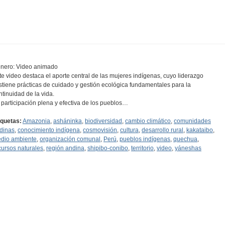
nero: Video animado
te video destaca el aporte central de las mujeres indígenas, cuyo liderazgo
stiene prácticas de cuidado y gestión ecológica fundamentales para la
ntinuidad de la vida.
 participación plena y efectiva de los pueblos…
iquetas:
Amazonia
,
asháninka
,
biodiversidad
,
cambio climático
,
comunidades
dinas
,
conocimiento indígena
,
cosmovisión
,
cultura
,
desarrollo rural
,
kakataibo
,
dio ambiente
,
organización comunal
,
Perú
,
pueblos indígenas
,
quechua
,
cursos naturales
,
región andina
,
shipibo-conibo
,
territorio
,
video
,
yáneshas