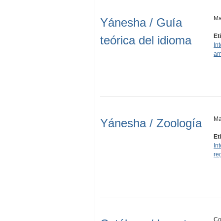
Ma
Yánesha / Guía
Et
teórica del idioma
In
am
Ma
Yánesha / Zoología
Et
In
re
Co