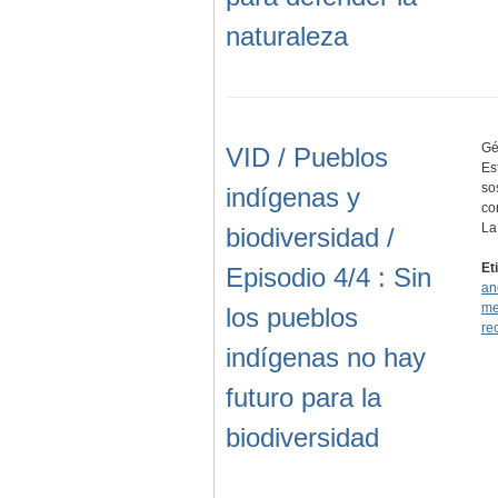
naturaleza
Gé
VID / Pueblos
Es
so
indígenas y
co
La
biodiversidad /
Et
Episodio 4/4 : Sin
an
me
los pueblos
re
indígenas no hay
futuro para la
biodiversidad