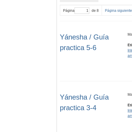
Página
de 8
Página siguiente
Ma
Yánesha / Guía
Et
practica 5-6
In
am
Ma
Yánesha / Guía
Et
practica 3-4
In
am