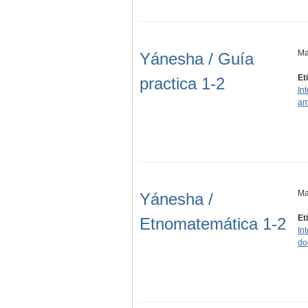
Ma
Yánesha / Guía
Et
practica 1-2
In
am
Ma
Yánesha /
Et
Etnomatemática 1-2
In
do