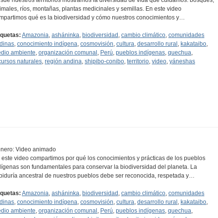
imales, ríos, montañas, plantas medicinales y semillas. En este video
mpartimos qué es la biodiversidad y cómo nuestros conocimientos y…
iquetas:
Amazonia
,
asháninka
,
biodiversidad
,
cambio climático
,
comunidades
dinas
,
conocimiento indígena
,
cosmovisión
,
cultura
,
desarrollo rural
,
kakataibo
,
dio ambiente
,
organización comunal
,
Perú
,
pueblos indígenas
,
quechua
,
cursos naturales
,
región andina
,
shipibo-conibo
,
territorio
,
video
,
yáneshas
nero: Video animado
 este video compartimos por qué los conocimientos y prácticas de los pueblos
dígenas son fundamentales para conservar la biodiversidad del planeta. La
biduría ancestral de nuestros pueblos debe ser reconocida, respetada y…
iquetas:
Amazonia
,
asháninka
,
biodiversidad
,
cambio climático
,
comunidades
dinas
,
conocimiento indígena
,
cosmovisión
,
cultura
,
desarrollo rural
,
kakataibo
,
dio ambiente
,
organización comunal
,
Perú
,
pueblos indígenas
,
quechua
,