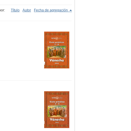
or:
Título
Autor
Fecha de agregación