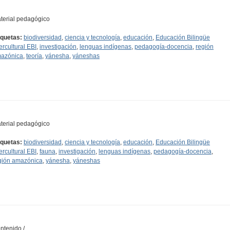
terial pedagógico
iquetas:
biodiversidad
,
ciencia y tecnología
,
educación
,
Educación Bilingüe
tercultural EBI
,
investigación
,
lenguas indígenas
,
pedagogía-docencia
,
región
azónica
,
teoría
,
yánesha
,
yáneshas
terial pedagógico
iquetas:
biodiversidad
,
ciencia y tecnología
,
educación
,
Educación Bilingüe
tercultural EBI
,
fauna
,
investigación
,
lenguas indígenas
,
pedagogía-docencia
,
gión amazónica
,
yánesha
,
yáneshas
ntenido /