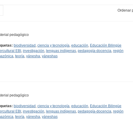
Ordenar p
terial pedagógico
iquetas:
biodiversidad
,
ciencia y tecnología
,
educación
,
Educación Bilingüe
tercultural EBI
,
investigación
,
lenguas indígenas
,
pedagogía-docencia
,
región
azónica
,
teoría
,
yánesha
,
yáneshas
terial pedagógico
iquetas:
biodiversidad
,
ciencia y tecnología
,
educación
,
Educación Bilingüe
tercultural EBI
,
investigación
,
lenguas indígenas
,
pedagogía-docencia
,
región
azónica
,
teoría
,
yánesha
,
yáneshas