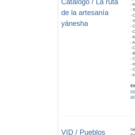
Catálogo / La ruta
- 
- 
de la artesanía
- 
- 
yánesha
- 
- 
- 
- 
- 
- B
- 
- 
- 
- 
Et
in
am
Gé
VID / Pueblos
De