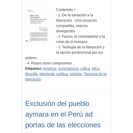
Contenido /
- 1. De la sanación a la
liberación : Una vocación
compartida, marcos
divergentes
- 2. Fanon, el colonialismo y la
crisis de lo humano
- 3. Teología de la liberación y
la opción preferencial por los
pobres
- 4. Praxis como compromiso…
Etiquetas:
América
,
colonialismo
,
crítica
,
ética
,
filosofía
,
ideología
,
política
,
religión
,
Teología de la
liberación
Exclusión del pueblo
aymara en el Perú ad
portas de las elecciones