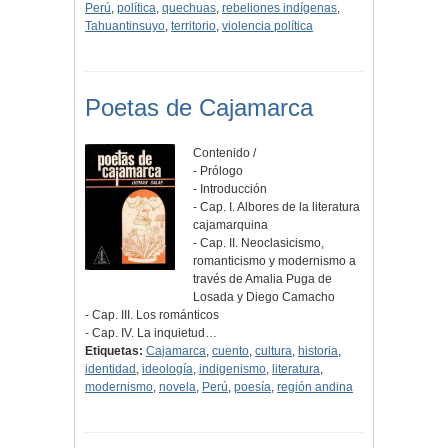
Perú
,
política
,
quechuas
,
rebeliones indígenas
,
Tahuantinsuyo
,
territorio
,
violencia política
Poetas de Cajamarca
Contenido /
- Prólogo
- Introducción
- Cap. I. Albores de la literatura
cajamarquina
- Cap. II. Neoclasicismo,
romanticismo y modernismo a
través de Amalia Puga de
Losada y Diego Camacho
- Cap. III. Los románticos
- Cap. IV. La inquietud…
Etiquetas:
Cajamarca
,
cuento
,
cultura
,
historia
,
identidad
,
ideología
,
indigenismo
,
literatura
,
modernismo
,
novela
,
Perú
,
poesía
,
región andina