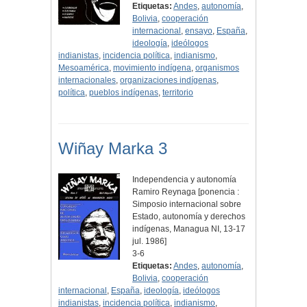
Etiquetas:
Andes
,
autonomía
,
Bolivia
,
cooperación
internacional
,
ensayo
,
España
,
ideología
,
ideólogos
indianistas
,
incidencia política
,
indianismo
,
Mesoamérica
,
movimiento indígena
,
organismos
internacionales
,
organizaciones indígenas
,
política
,
pueblos indígenas
,
territorio
Wiñay Marka 3
Independencia y autonomía
Ramiro Reynaga [ponencia :
Simposio internacional sobre
Estado, autonomía y derechos
indígenas, Managua NI, 13-17
jul. 1986]
3-6
Etiquetas:
Andes
,
autonomía
,
Bolivia
,
cooperación
internacional
,
España
,
ideología
,
ideólogos
indianistas
,
incidencia política
,
indianismo
,