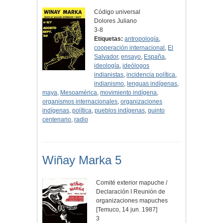
Código universal
Dolores Juliano
3-8
Etiquetas:
antropología
,
cooperación internacional
,
El
Salvador
,
ensayo
,
España
,
ideología
,
ideólogos
indianistas
,
incidencia política
,
indianismo
,
lenguas indígenas
,
maya
,
Mesoamérica
,
movimiento indígena
,
organismos internacionales
,
organizaciones
indígenas
,
política
,
pueblos indígenas
,
quinto
centenario
,
radio
Wiñay Marka 5
Comité exterior mapuche /
Declaración I Reunión de
organizaciones mapuches
[Temuco, 14 jun. 1987]
3