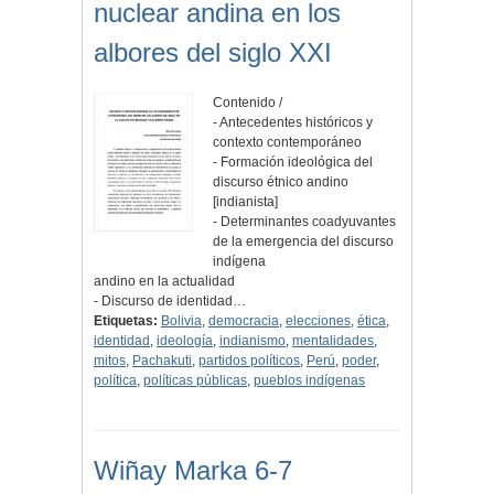
nuclear andina en los
albores del siglo XXI
Contenido /
- Antecedentes históricos y
contexto contemporáneo
- Formación ideológica del
discurso étnico andino
[indianista]
- Determinantes coadyuvantes
de la emergencia del discurso
indígena
andino en la actualidad
- Discurso de identidad…
Etiquetas:
Bolivia
,
democracia
,
elecciones
,
ética
,
identidad
,
ideología
,
indianismo
,
mentalidades
,
mitos
,
Pachakuti
,
partidos políticos
,
Perú
,
poder
,
política
,
políticas públicas
,
pueblos indígenas
Wiñay Marka 6-7