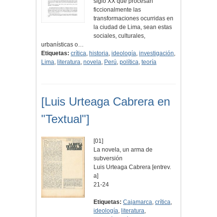
siglo XX que procesan
ficcionalmente las
transformaciones ocurridas en
la ciudad de Lima, sean estas
sociales, culturales,
urbanísticas o…
Etiquetas:
crítica
,
historia
,
ideología
,
investigación
,
Lima
,
literatura
,
novela
,
Perú
,
política
,
teoría
[Luis Urteaga Cabrera en
"Textual"]
[01]
La novela, un arma de
subversión
Luis Urteaga Cabrera [entrev.
a]
21-24
Etiquetas:
Cajamarca
,
crítica
,
ideología
,
literatura
,