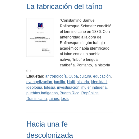
La fabricación del taíno
"Constantino Samuel
Rafinesque-Schmaltz concibió
el término taíno en 1836. Con
anterioridad a la obra de
Rafinesque ningún trabajo
académico había identificado
al taíno como un pueblo
nativo, “tribu” o lengua
caribeña. Por tanto, la historia
del…
Etiquetas:
antropología
,
Cuba
,
cultura
,
educación
,
evangelización
,
familia
,
Haití
,
historia
,
identidad
,
ideología
,
Iglesia
,
investigación
,
mujer indígena
,
pueblos indígenas
,
Puerto Rico
,
República
Dominicana
,
taínos
,
tesis
Hacia una fe
descolonizada