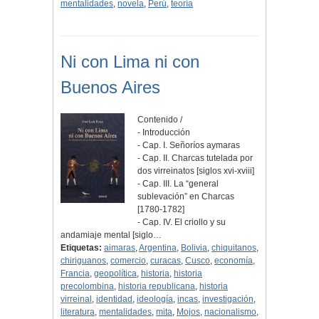
mentalidades
,
novela
,
Perú
,
teoría
Ni con Lima ni con
Buenos Aires
Contenido /
- Introducción
- Cap. I. Señoríos aymaras
- Cap. II. Charcas tutelada por
dos virreinatos [siglos xvi-xviii]
- Cap. III. La “general
sublevación” en Charcas
[1780-1782]
- Cap. IV. El criollo y su
andamiaje mental [siglo…
Etiquetas:
aimaras
,
Argentina
,
Bolivia
,
chiquitanos
,
chiriguanos
,
comercio
,
curacas
,
Cusco
,
economía
,
Francia
,
geopolítica
,
historia
,
historia
precolombina
,
historia republicana
,
historia
virreinal
,
identidad
,
ideología
,
incas
,
investigación
,
literatura
,
mentalidades
,
mita
,
Mojos
,
nacionalismo
,