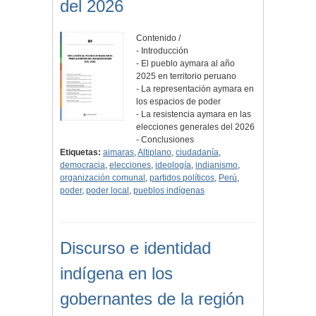
del 2026
Contenido /
- Introducción
- El pueblo aymara al año
2025 en territorio peruano
- La representación aymara en
los espacios de poder
- La resistencia aymara en las
elecciones generales del 2026
- Conclusiones
Etiquetas:
aimaras
,
Altiplano
,
ciudadanía
,
democracia
,
elecciones
,
ideología
,
indianismo
,
organización comunal
,
partidos políticos
,
Perú
,
poder
,
poder local
,
pueblos indígenas
Discurso e identidad
indígena en los
gobernantes de la región