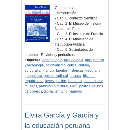
Contendio /
- Introducción
- Cap. El contexto científico
- Cap. 2. El Museo de historia
Natural de París
- Cap. 3. El Instituto de Francia
- Cap. 4. El Ministerio de
Instrucción Pública
- Cap. 5. Sociedades de
estudios - Revistas y periódicos…
Etiquetas:
antropología
,
arqueología
,
arte
,
ciencia
y tecnología
,
colonialismo
,
crítica
,
cultura
,
etnografía
,
Francia
,
fuentes históricas
,
geografía
,
geopolítica
,
gestión cultural
,
historia
,
historia
republicana
,
investigación
,
literatura
,
modernismo
,
museos
,
patrimonio cultural
,
Perú
,
política
,
relatos
de viajeros
,
teoría
,
territorio
,
viajeros
Elvira García y García y
la educación peruana