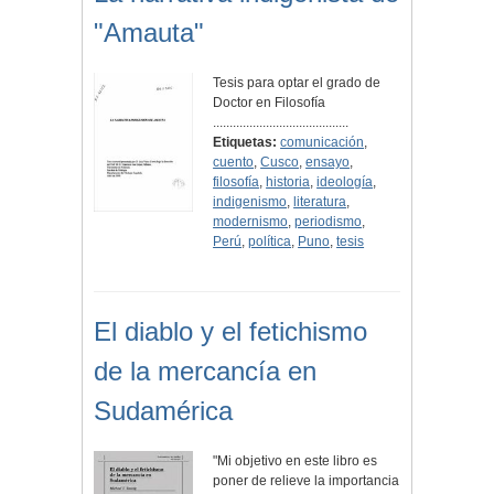
"Amauta"
Tesis para optar el grado de
Doctor en Filosofía
.........................................
Etiquetas:
comunicación
,
cuento
,
Cusco
,
ensayo
,
filosofía
,
historia
,
ideología
,
indigenismo
,
literatura
,
modernismo
,
periodismo
,
Perú
,
política
,
Puno
,
tesis
El diablo y el fetichismo
de la mercancía en
Sudamérica
"Mi objetivo en este libro es
poner de relieve la importancia