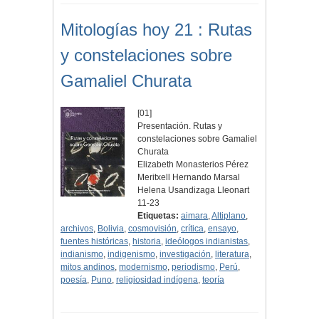
Mitologías hoy 21 : Rutas
y constelaciones sobre
Gamaliel Churata
[01]
Presentación. Rutas y
constelaciones sobre Gamaliel
Churata
Elizabeth Monasterios Pérez
Meritxell Hernando Marsal
Helena Usandizaga Lleonart
11-23
Etiquetas:
aimara
,
Altiplano
,
archivos
,
Bolivia
,
cosmovisión
,
crítica
,
ensayo
,
fuentes históricas
,
historia
,
ideólogos indianistas
,
indianismo
,
indigenismo
,
investigación
,
literatura
,
mitos andinos
,
modernismo
,
periodismo
,
Perú
,
poesía
,
Puno
,
religiosidad indígena
,
teoría