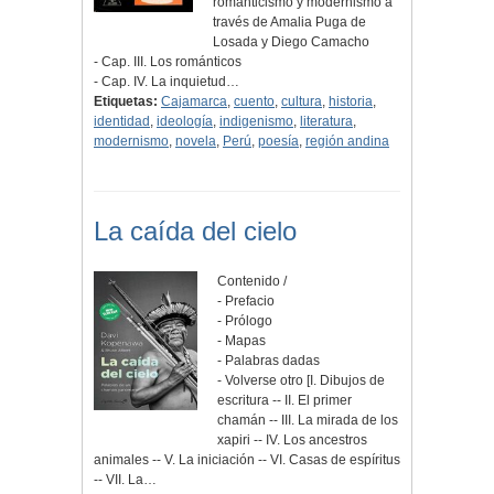
romanticismo y modernismo a
través de Amalia Puga de
Losada y Diego Camacho
- Cap. III. Los románticos
- Cap. IV. La inquietud…
Etiquetas:
Cajamarca
,
cuento
,
cultura
,
historia
,
identidad
,
ideología
,
indigenismo
,
literatura
,
modernismo
,
novela
,
Perú
,
poesía
,
región andina
La caída del cielo
Contenido /
- Prefacio
- Prólogo
- Mapas
- Palabras dadas
- Volverse otro [I. Dibujos de
escritura -- II. El primer
chamán -- III. La mirada de los
xapiri -- IV. Los ancestros
animales -- V. La iniciación -- VI. Casas de espíritus
-- VII. La…