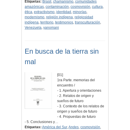
Etiquetas:
Brasil
,
chamanismo
,
comunidades
amazónicas
,
contaminación
,
cosmovisión
,
cultura
,
ética
,
extractivismo
,
identidad
,
minorías
,
modernismo
,
religión indígena
,
religiosidad
indígena
,
territorio
,
testimonios
,
transculturación
,
Venezuela
,
yanomani
En busca de la tierra sin
mal
[01]
1ra Parte. memorias del
encuentro /
- 1. Apertura y orientaciones
- 2. Relatos de origen y
sueños de futuro
- 3. Contexto de los relatos de
origen y sueños de futuro
- 4. Propuestas de futuro
- 5. Conclusiones y…
Etiquetas:
América del Sur
,
Andes
,
cosmovisión
,