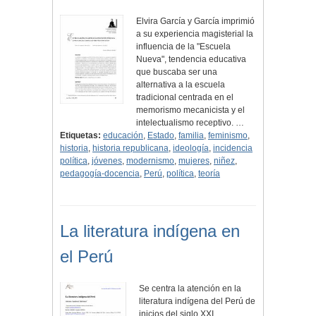
Elvira García y García imprimió
a su experiencia magisterial la
influencia de la "Escuela
Nueva", tendencia educativa
que buscaba ser una
alternativa a la escuela
tradicional centrada en el
memorismo mecanicista y el
intelectualismo receptivo. …
Etiquetas:
educación
,
Estado
,
familia
,
feminismo
,
historia
,
historia republicana
,
ideología
,
incidencia
política
,
jóvenes
,
modernismo
,
mujeres
,
niñez
,
pedagogía-docencia
,
Perú
,
política
,
teoría
La literatura indígena en
el Perú
Se centra la atención en la
literatura indígena del Perú de
inicios del siglo XXI,