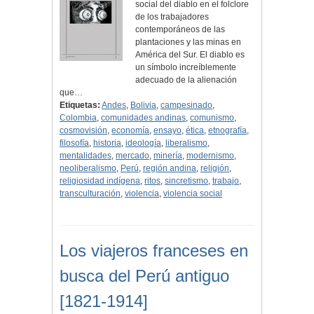
social del diablo en el folclore
de los trabajadores
contemporáneos de las
plantaciones y las minas en
América del Sur. El diablo es
un símbolo increíblemente
adecuado de la alienación
que…
Etiquetas:
Andes
,
Bolivia
,
campesinado
,
Colombia
,
comunidades andinas
,
comunismo
,
cosmovisión
,
economía
,
ensayo
,
ética
,
etnografía
,
filosofía
,
historia
,
ideología
,
liberalismo
,
mentalidades
,
mercado
,
minería
,
modernismo
,
neoliberalismo
,
Perú
,
región andina
,
religión
,
religiosidad indígena
,
ritos
,
sincretismo
,
trabajo
,
transculturación
,
violencia
,
violencia social
Los viajeros franceses en
busca del Perú antiguo
[1821-1914]