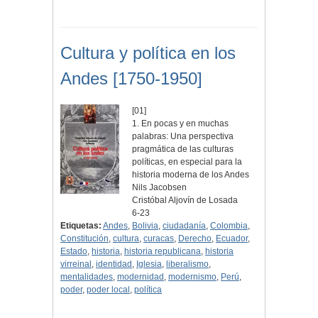
Cultura y política en los
Andes [1750-1950]
[01]
1. En pocas y en muchas
palabras: Una perspectiva
pragmática de las culturas
políticas, en especial para la
historia moderna de los Andes
Nils Jacobsen
Cristóbal Aljovín de Losada
6-23
Etiquetas:
Andes
,
Bolivia
,
ciudadanía
,
Colombia
,
Constitución
,
cultura
,
curacas
,
Derecho
,
Ecuador
,
Estado
,
historia
,
historia republicana
,
historia
virreinal
,
identidad
,
Iglesia
,
liberalismo
,
mentalidades
,
modernidad
,
modernismo
,
Perú
,
poder
,
poder local
,
política