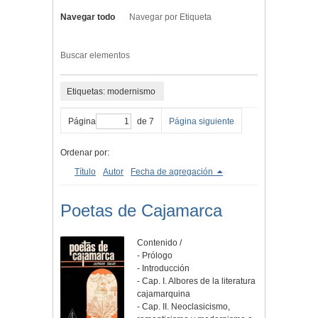
Navegar todo
Navegar por Etiqueta
Buscar elementos
Etiquetas: modernismo
Página
de 7
Página siguiente
Ordenar por:
Título
Autor
Fecha de agregación
Poetas de Cajamarca
Contenido /
- Prólogo
- Introducción
- Cap. I. Albores de la literatura
cajamarquina
- Cap. II. Neoclasicismo,