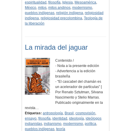
espiritualidad
,
filosofía
,
Iglesia
,
Mesoamérica
,
México
,
mitos
,
mitos andinos
,
modernismo
,
pueblos indígenas
,
religión indígena
,
religiosidad
indígena
,
religiosidad precolombina
,
Teología de
la liberación
La mirada del jaguar
Contenido /
- Nota a la presente edición
- Advertencia a la edición
brasileña
- "El cascabel del chamán es
un acelerador de partículas” [
Por Renato Sztutman, Silvana
Nascimento y Stelio Marras.
Publicado originalmente en la
revista…
Etiquetas:
antropología
,
Brasil
,
cosmovisión
,
ensayo
,
filosofía
,
identidad
,
ideología
,
ideólogos
indianistas
,
indianismo
,
modernismo
,
política
,
pueblos indígenas
,
teoría