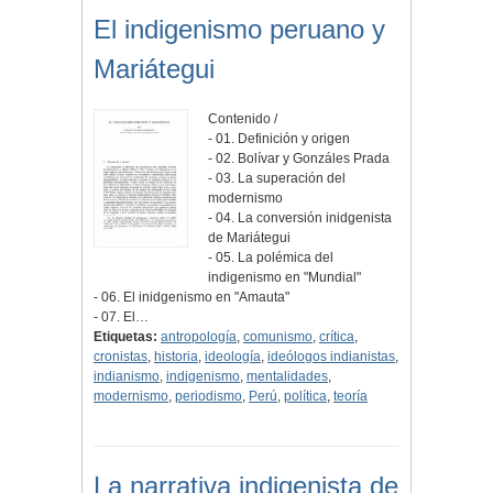
El indigenismo peruano y
Mariátegui
Contenido /
- 01. Definición y origen
- 02. Bolívar y Gonzáles Prada
- 03. La superación del
modernismo
- 04. La conversión inidgenista
de Mariátegui
- 05. La polémica del
indigenismo en "Mundial"
- 06. El inidgenismo en "Amauta"
- 07. El…
Etiquetas:
antropología
,
comunismo
,
crítica
,
cronistas
,
historia
,
ideología
,
ideólogos indianistas
,
indianismo
,
indigenismo
,
mentalidades
,
modernismo
,
periodismo
,
Perú
,
política
,
teoría
La narrativa indigenista de