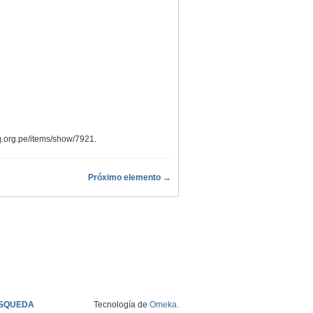
aq.org.pe/items/show/7921
.
Próximo elemento →
SQUEDA
Tecnología de
Omeka
.