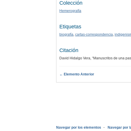
Colección
Hemerografía
Etiquetas
biografía
,
cartas-correspondencia
,
indigenis
Citación
David Hidalgo Vera, “Manuscritos de una pas
← Elemento Anterior
.
Navegar por los elementos
Navegar por l