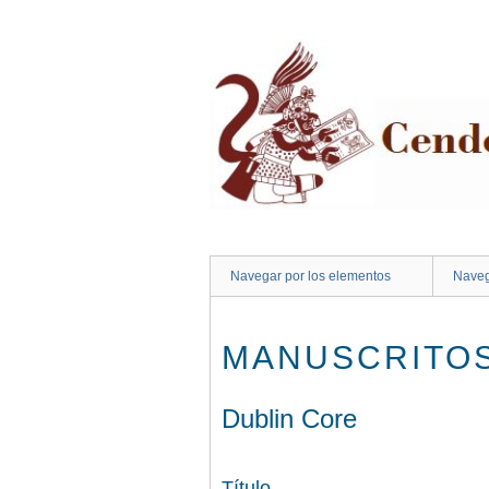
Saltar
al
contenido
principal
Navegar por los elementos
Naveg
MANUSCRITOS
Dublin Core
Título