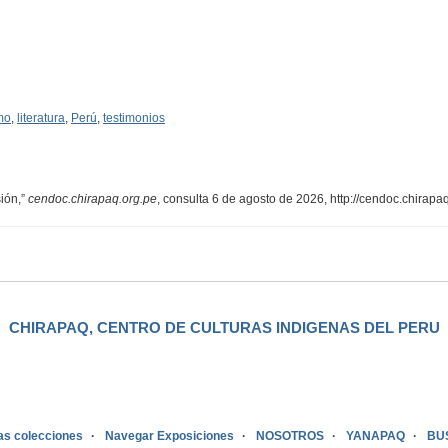
mo
,
literatura
,
Perú
,
testimonios
ión,”
cendoc.chirapaq.org.pe
, consulta 6 de agosto de 2026,
http://cendoc.chirap
CHIRAPAQ, CENTRO DE CULTURAS INDIGENAS DEL PERU
as colecciones
Navegar Exposiciones
NOSOTROS
YANAPAQ
BU