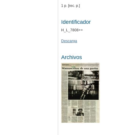
1 p. [rec. p.]
Identificador
H_L_7808++
Descarga
Archivos