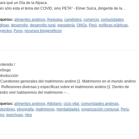
Para qué un Día de la Alpaca
“No sólo esta el tema del COVID, sino PETA” - Elmer Sulca, dirigente de la…
iquetas:
alimentos andinos
,
Arequipa
,
camélidos
,
comercio
,
comunidades
dinas
,
desarrollo
,
desarrollo rural
,
ganadería
,
ONGs
,
Perú
,
políticas públicas
,
oyectos
,
Puno
,
recursos biogenéticos
ntenido /
Prólogo
Introducción
I. Cuestiones generales del matrimonio andino [1. Matrimonio en el mundo andino
II. Reflexiones diversas y específicas sobre el matrimonio andino [1. Dentro de
estro vivir hablaremos del matrimonio --…
iquetas:
alimentos andinos
,
Altiplano
,
ciclo vital
,
comunidades andinas
,
stumbres
,
etnografía
,
matrimonio
,
mentalidades
,
organización comunal
,
Perú
,
no
,
quechuas
,
ritos