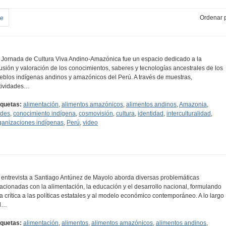
Ordenar p
te
 Jornada de Cultura Viva Andino-Amazónica fue un espacio dedicado a la
fusión y valoración de los conocimientos, saberes y tecnologías ancestrales de los
eblos indígenas andinos y amazónicos del Perú. A través de muestras,
tividades…
iquetas:
alimentación
,
alimentos amazónicos
,
alimentos andinos
,
Amazonia
,
des
,
conocimiento indígena
,
cosmovisión
,
cultura
,
identidad
,
interculturalidad
,
ganizaciones indígenas
,
Perú
,
video
 entrevista a Santiago Antúnez de Mayolo aborda diversas problemáticas
lacionadas con la alimentación, la educación y el desarrollo nacional, formulando
a crítica a las políticas estatales y al modelo económico contemporáneo. A lo largo
l…
iquetas:
alimentación
,
alimentos
,
alimentos amazónicos
,
alimentos andinos
,