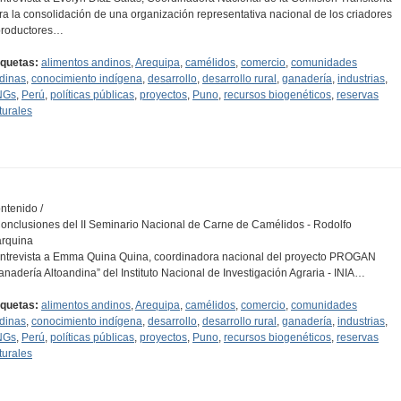
ra la consolidación de una organización representativa nacional de los criadores
productores…
iquetas:
alimentos andinos
,
Arequipa
,
camélidos
,
comercio
,
comunidades
dinas
,
conocimiento indígena
,
desarrollo
,
desarrollo rural
,
ganadería
,
industrias
,
NGs
,
Perú
,
políticas públicas
,
proyectos
,
Puno
,
recursos biogenéticos
,
reservas
turales
ntenido /
Conclusiones del II Seminario Nacional de Carne de Camélidos - Rodolfo
rquina
Entrevista a Emma Quina Quina, coordinadora nacional del proyecto PROGAN
anadería Altoandina” del Instituto Nacional de Investigación Agraria - INIA…
iquetas:
alimentos andinos
,
Arequipa
,
camélidos
,
comercio
,
comunidades
dinas
,
conocimiento indígena
,
desarrollo
,
desarrollo rural
,
ganadería
,
industrias
,
NGs
,
Perú
,
políticas públicas
,
proyectos
,
Puno
,
recursos biogenéticos
,
reservas
turales