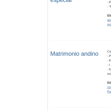
- 
- 
Et
an
pr
Co
Matrimonio andino
- 
- 
- 
- 
nu
Et
co
Pu