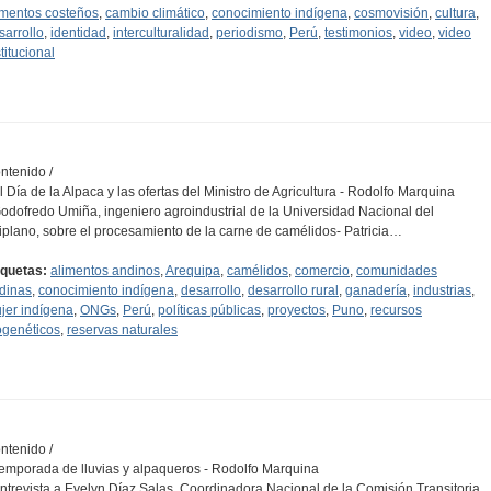
imentos costeños
,
cambio climático
,
conocimiento indígena
,
cosmovisión
,
cultura
,
sarrollo
,
identidad
,
interculturalidad
,
periodismo
,
Perú
,
testimonios
,
video
,
video
titucional
ntenido /
El Día de la Alpaca y las ofertas del Ministro de Agricultura - Rodolfo Marquina
Godofredo Umiña, ingeniero agroindustrial de la Universidad Nacional del
tiplano, sobre el procesamiento de la carne de camélidos- Patricia…
iquetas:
alimentos andinos
,
Arequipa
,
camélidos
,
comercio
,
comunidades
dinas
,
conocimiento indígena
,
desarrollo
,
desarrollo rural
,
ganadería
,
industrias
,
jer indígena
,
ONGs
,
Perú
,
políticas públicas
,
proyectos
,
Puno
,
recursos
ogenéticos
,
reservas naturales
ntenido /
Temporada de lluvias y alpaqueros - Rodolfo Marquina
Entrevista a Evelyn Díaz Salas, Coordinadora Nacional de la Comisión Transitoria