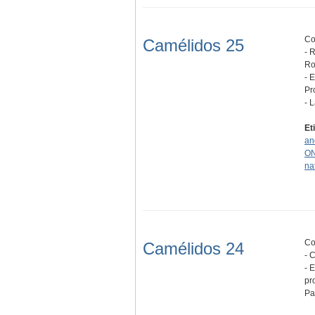
Co
Camélidos 25
- 
Ro
- 
Pr
- 
Et
an
O
na
Co
Camélidos 24
- 
- 
pr
Pa