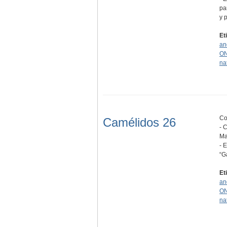
pa
y 
Et
an
O
na
Co
Camélidos 26
- 
Ma
- 
“G
Et
an
O
na