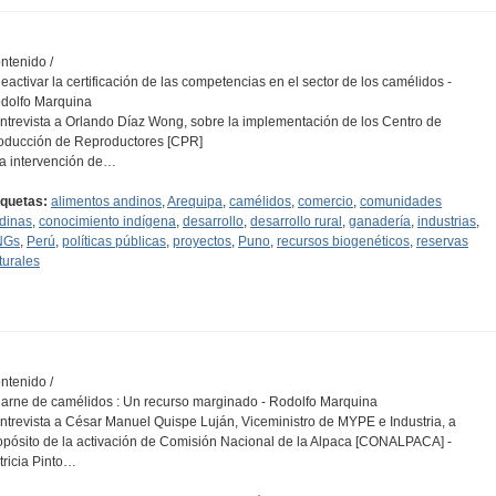
ntenido /
Reactivar la certificación de las competencias en el sector de los camélidos -
dolfo Marquina
Entrevista a Orlando Díaz Wong, sobre la implementación de los Centro de
oducción de Reproductores [CPR]
La intervención de…
iquetas:
alimentos andinos
,
Arequipa
,
camélidos
,
comercio
,
comunidades
dinas
,
conocimiento indígena
,
desarrollo
,
desarrollo rural
,
ganadería
,
industrias
,
NGs
,
Perú
,
políticas públicas
,
proyectos
,
Puno
,
recursos biogenéticos
,
reservas
turales
ntenido /
Carne de camélidos : Un recurso marginado - Rodolfo Marquina
Entrevista a César Manuel Quispe Luján, Viceministro de MYPE e Industria, a
opósito de la activación de Comisión Nacional de la Alpaca [CONALPACA] -
tricia Pinto…