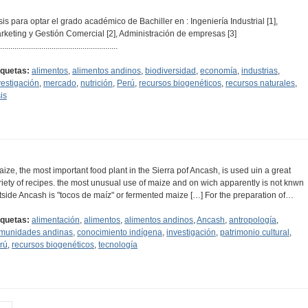
sis para optar el grado académico de Bachiller en : Ingeniería Industrial [1],
rketing y Gestión Comercial [2], Administración de empresas [3]
.........................................................
iquetas:
alimentos
,
alimentos andinos
,
biodiversidad
,
economía
,
industrias
,
vestigación
,
mercado
,
nutrición
,
Perú
,
recursos biogenéticos
,
recursos naturales
,
is
aize, the most important food plant in the Sierra pof Ancash, is used uin a great
riety of recipes. the most unusual use of maize and on wich apparently is not knwn
tside Ancash is "tocos de maíz" or fermented maize […] For the preparation of…
iquetas:
alimentación
,
alimentos
,
alimentos andinos
,
Ancash
,
antropología
,
munidades andinas
,
conocimiento indígena
,
investigación
,
patrimonio cultural
,
rú
,
recursos biogenéticos
,
tecnología