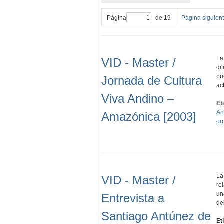
Página
de 19
Página siguien
La
VID - Master /
di
pu
Jornada de Cultura
ac
Viva Andino –
Et
An
Amazónica [2003]
or
La
VID - Master /
re
un
Entrevista a
de
Santiago Antúnez de
Et