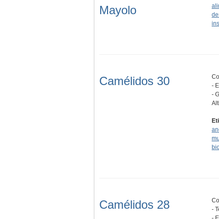
al
Mayolo
de
ins
Co
Camélidos 30
- 
- 
Al
Et
an
mu
bi
Co
Camélidos 28
- 
- 