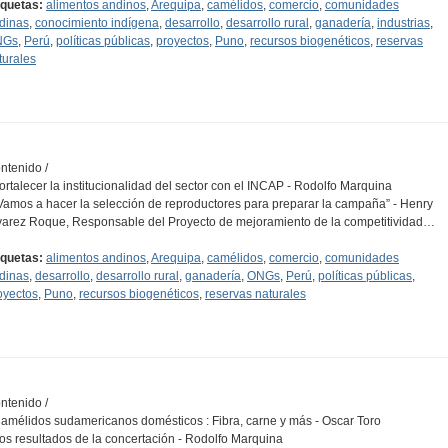
iquetas:
alimentos andinos
,
Arequipa
,
camélidos
,
comercio
,
comunidades
dinas
,
conocimiento indígena
,
desarrollo
,
desarrollo rural
,
ganadería
,
industrias
,
NGs
,
Perú
,
políticas públicas
,
proyectos
,
Puno
,
recursos biogenéticos
,
reservas
turales
ntenido /
Fortalecer la institucionalidad del sector con el INCAP - Rodolfo Marquina
“Vamos a hacer la selección de reproductores para preparar la campaña” - Henry
varez Roque, Responsable del Proyecto de mejoramiento de la competitividad…
iquetas:
alimentos andinos
,
Arequipa
,
camélidos
,
comercio
,
comunidades
dinas
,
desarrollo
,
desarrollo rural
,
ganadería
,
ONGs
,
Perú
,
políticas públicas
,
oyectos
,
Puno
,
recursos biogenéticos
,
reservas naturales
ntenido /
Camélidos sudamericanos domésticos : Fibra, carne y más - Oscar Toro
Los resultados de la concertación - Rodolfo Marquina