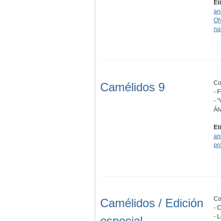
Et
an
O
na
Co
Camélidos 9
- 
- 
Ál
Et
an
pr
Co
Camélidos / Edición
- 
- 
especial