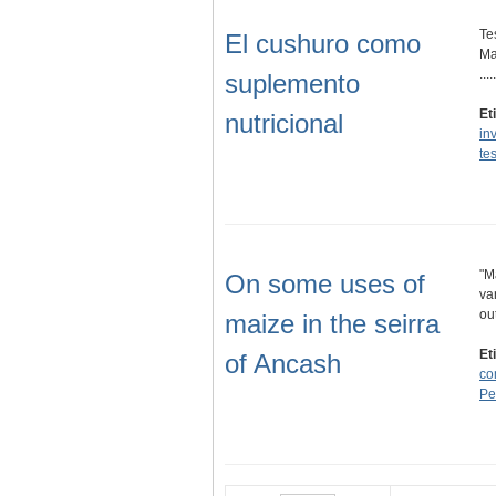
Te
El cushuro como
Ma
.....
suplemento
Et
nutricional
in
tes
"M
On some uses of
va
ou
maize in the seirra
Et
of Ancash
co
Pe