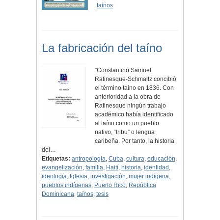
taínos
La fabricación del taíno
"Constantino Samuel
Rafinesque-Schmaltz concibió
el término taíno en 1836. Con
anterioridad a la obra de
Rafinesque ningún trabajo
académico había identificado
al taíno como un pueblo
nativo, “tribu” o lengua
caribeña. Por tanto, la historia
del…
Etiquetas:
antropología
,
Cuba
,
cultura
,
educación
,
evangelización
,
familia
,
Haití
,
historia
,
identidad
,
ideología
,
Iglesia
,
investigación
,
mujer indígena
,
pueblos indígenas
,
Puerto Rico
,
República
Dominicana
,
taínos
,
tesis