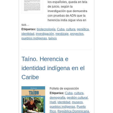
los españoles, queda en tela
de juicio, según la
investigación que demuestra
con pruebas de ADN que la
herencia india sigue viva en
sus…
Etiquetas:
biotecnología
,
Cuba
,
cultura
,
genética
,
identidad
,
investigación
,
mestizaje
,
proyectos
,
pueblos indígenas
,
taínos
Taíno. Herencia e
identidad indígena en el
Caribe
Folleto de exposición
Etiquetas:
Cuba
,
cultura
,
demografía
,
gestión cultural
,
Haití
,
identidad
,
museos
,
pueblos indígenas
,
Puerto
Rico
,
República Dominicana
,