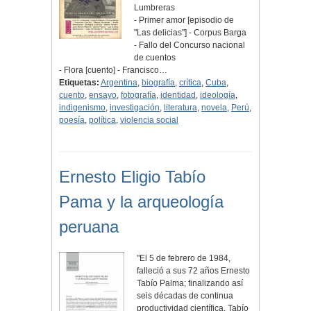
Lumbreras
- Primer amor [episodio de
"Las delicias"] - Corpus Barga
- Fallo del Concurso nacional
de cuentos
- Flora [cuento] - Francisco…
Etiquetas:
Argentina
,
biografía
,
crítica
,
Cuba
,
cuento
,
ensayo
,
fotografía
,
identidad
,
ideología
,
indigenismo
,
investigación
,
literatura
,
novela
,
Perú
,
poesía
,
política
,
violencia social
Ernesto Eligio Tabío
Pama y la arqueología
peruana
"El 5 de febrero de 1984,
falleció a sus 72 años Ernesto
Tabío Palma; finalizando así
seis décadas de continua
productividad científica. Tabío