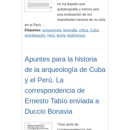
no ha dejado una
autobiografía y menos aún
una evaluación de los
importantes hechos de su vida
en el Perú…
Etiquetas:
arqueología
,
biografía
,
crítica
,
Cuba
,
investigación
,
Perú
,
teoría
,
testimonios
Apuntes para la historia
de la arqueología de Cuba
y el Perú. La
correspondencia de
Ernesto Tabío enviada a
Duccio Bonavia
"Una serie de
correspondencias del