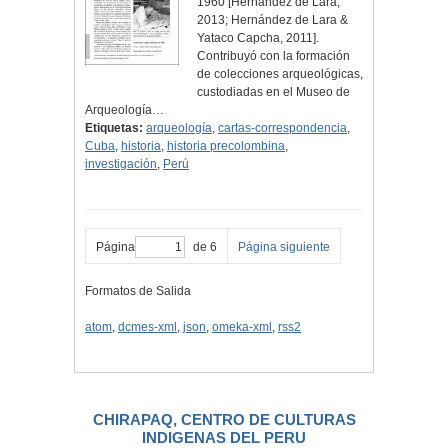
1960 [Hernández de Lara,
2013; Hernández de Lara &
Yataco Capcha, 2011].
Contribuyó con la formación
de colecciones arqueológicas,
custodiadas en el Museo de
Arqueología…
Etiquetas:
arqueología
,
cartas-correspondencia
,
Cuba
,
historia
,
historia precolombina
,
investigación
,
Perú
Página
de 6
Página siguiente
Formatos de Salida
atom
,
dcmes-xml
,
json
,
omeka-xml
,
rss2
CHIRAPAQ, CENTRO DE CULTURAS
INDIGENAS DEL PERU