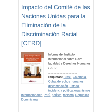
Impacto del Comité de las
Naciones Unidas para la
Eliminación de la
Discriminación Racial
[CERD]
Informe del Instituto
Internacional sobre Raza,
Igualdad y Derechos Humanos
/ 2017
......................................
Etiquetas:
Brasil
,
Colombia
,
Cuba
,
derechos humanos
,
discriminación
,
Estado
,
incidencia política
,
organismos
internacionales
,
Perú
,
política
,
racismo
,
República
Dominicana