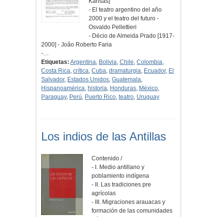
Kansas]
- El teatro argentino del año
2000 y el teatro del futuro -
Osvaldo Pellettieri
- Décio de Almeida Prado [1917-
2000] - João Roberto Faria
-…
Etiquetas:
Argentina
,
Bolivia
,
Chile
,
Colombia
,
Costa Rica
,
crítica
,
Cuba
,
dramaturgia
,
Ecuador
,
El
Salvador
,
Estados Unidos
,
Guatemala
,
Hispanoamérica
,
historia
,
Honduras
,
México
,
Paraguay
,
Perú
,
Puerto Rico
,
teatro
,
Uruguay
Los indios de las Antillas
Contenido /
- I. Medio antillano y
poblamiento indígena
- II. Las tradiciones pre
agrícolas
- III. Migraciones arauacas y
formación de las comunidades