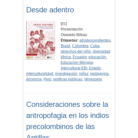
Desde adentro
[01]
Presentación
Oswaldo Bilbao
Etiquetas:
afrodescendientes
,
Brasil
,
Colombia
,
Cuba
,
derechos del niño
,
diversidad
étnica
,
Ecuador
,
educación
,
Educación Bilingüe
Intercultural EBI
,
Estado
,
interculturalidad
,
investigación
,
niñez
,
pedagogía-
docencia
,
Perú
,
políticas públicas
,
Venezuela
Consideraciones sobre la
antropofagia en los indios
precolombinos de las
Antillas