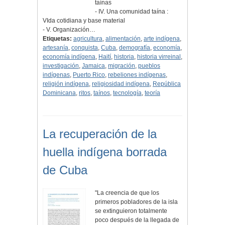
taínas
- IV. Una comunidad taína :
VIda cotidiana y base material
- V. Organización…
Etiquetas:
agricultura
,
alimentación
,
arte indígena
,
artesanía
,
conquista
,
Cuba
,
demografía
,
economía
,
economía indígena
,
Haití
,
historia
,
historia virreinal
,
investigación
,
Jamaica
,
migración
,
pueblos
indígenas
,
Puerto Rico
,
rebeliones indígenas
,
religión indígena
,
religiosidad indígena
,
República
Dominicana
,
ritos
,
taínos
,
tecnología
,
teoría
La recuperación de la
huella indígena borrada
de Cuba
"La creencia de que los
primeros pobladores de la isla
se extinguieron totalmente
poco después de la llegada de