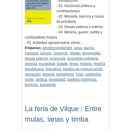
- Introducción
- 01. Hacienda pública y
contribuciones
- 02. Moneda, bancos y casas
de préstamo
- 03. Deuda externa e interna
- 04. Minería, guano, salitre y
combustibles fósiles
- 05. Actividad agropecuaria, obras…
Etiquetas:
afrodescendientes
,
agua
,
banca
,
caminos
,
censos
,
comercio
,
crédito
,
demografía
,
deuda externa
,
economía
,
economía indígena
,
energía
,
esclavitud
,
Estado
,
ferias
,
historia
,
historia
republicana
,
industrias
,
medios de comunicación
,
migración
,
minería
,
periodismo
,
Perú
,
población
,
poder
,
política
,
propiedad
,
pueblos indígenas
,
territorio
,
transporte
La feria de Vilque : Entre
mulas, lanas y timba