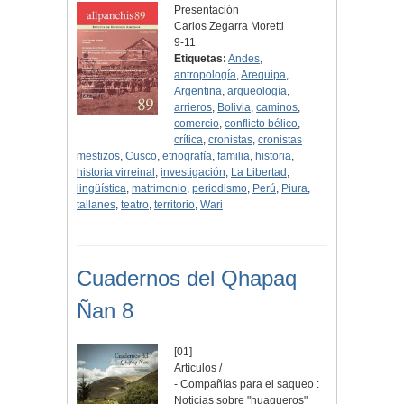
Presentación
Carlos Zegarra Moretti
9-11
Etiquetas:
Andes
,
antropología
,
Arequipa
,
Argentina
,
arqueología
,
arrieros
,
Bolivia
,
caminos
,
comercio
,
conflicto bélico
,
crítica
,
cronistas
,
cronistas
mestizos
,
Cusco
,
etnografía
,
familia
,
historia
,
historia virreinal
,
investigación
,
La Libertad
,
lingüística
,
matrimonio
,
periodismo
,
Perú
,
Piura
,
tallanes
,
teatro
,
territorio
,
Wari
Cuadernos del Qhapaq
Ñan 8
[01]
Artículos /
- Compañías para el saqueo :
Noticias sobre "huaqueros"