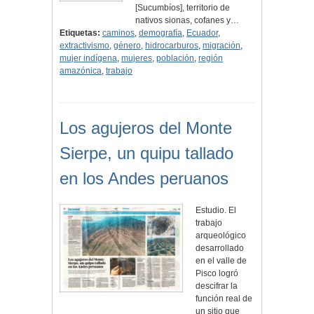
[Sucumbíos], territorio de
nativos sionas, cofanes y…
Etiquetas:
caminos
,
demografía
,
Ecuador
,
extractivismo
,
género
,
hidrocarburos
,
migración
,
mujer indígena
,
mujeres
,
población
,
región
amazónica
,
trabajo
Los agujeros del Monte
Sierpe, un quipu tallado
en los Andes peruanos
Estudio. El
trabajo
arqueológico
desarrollado
en el valle de
Pisco logró
descifrar la
función real de
un sitio que