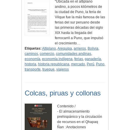
"Ubicada en el altiplano
andino, a pocos kilómetros de
la ciudad de Puno, la feria de
Vilque fue la más famosa de las
ferias del sur peruano desde
las primeras décadas del siglo
XIX hasta la llegada del
ferrocarril a Puno, que impulsó
el crecimiento…
Etiquetas:
Altiplano
,
Arequipa
,
arrieros
,
Bolivia
,
caminos
,
comercio
,
comunidades andinas
,
economía
,
economía indígena
,
ferias
,
ganadería
,
historia
,
historia republicana
,
mercado
,
Perú
,
Puno
,
transporte
,
trueque
,
viajeros
Colcas, piruas y collonas
Contenido /
- El almacenamiento
prehispánico y la circulación
de recursos en el Qhapaq
Ñan : Anotaciones