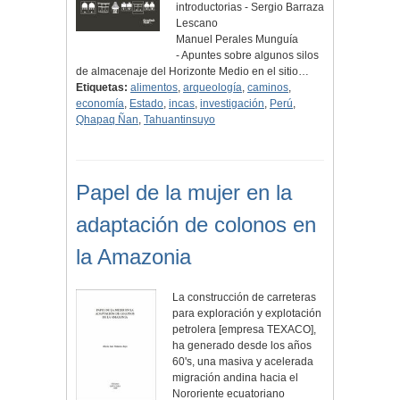
introductorias - Sergio Barraza
Lescano
Manuel Perales Munguía
- Apuntes sobre algunos silos
de almacenaje del Horizonte Medio en el sitio…
Etiquetas:
alimentos
,
arqueología
,
caminos
,
economía
,
Estado
,
incas
,
investigación
,
Perú
,
Qhapaq Ñan
,
Tahuantinsuyo
Papel de la mujer en la
adaptación de colonos en
la Amazonia
La construcción de carreteras
para exploración y explotación
petrolera [empresa TEXACO],
ha generado desde los años
60's, una masiva y acelerada
migración andina hacia el
Nororiente ecuatoriano