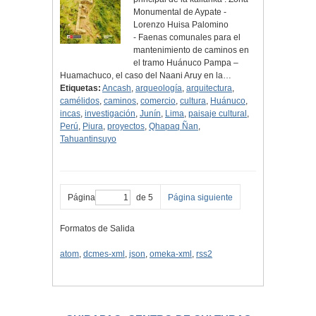
Monumental de Aypate -
Lorenzo Huisa Palomino
- Faenas comunales para el
mantenimiento de caminos en
el tramo Huánuco Pampa –
Huamachuco, el caso del Naani Aruy en la…
Etiquetas:
Ancash
,
arqueología
,
arquitectura
,
camélidos
,
caminos
,
comercio
,
cultura
,
Huánuco
,
incas
,
investigación
,
Junín
,
Lima
,
paisaje cultural
,
Perú
,
Piura
,
proyectos
,
Qhapaq Ñan
,
Tahuantinsuyo
Página
de 5
Página siguiente
Formatos de Salida
atom
,
dcmes-xml
,
json
,
omeka-xml
,
rss2