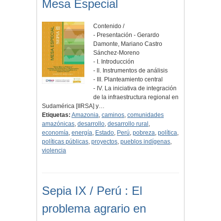
Mesa Especial
Contenido /
- Presentación - Gerardo
Damonte, Mariano Castro
Sánchez-Moreno
- I. Introducción
- ll. Instrumentos de análisis
- III. Planteamiento central
- IV. La iniciativa de integración
de la infraestructura regional en
Sudamérica [IIRSA] y…
Etiquetas:
Amazonia
,
caminos
,
comunidades
amazónicas
,
desarrollo
,
desarrollo rural
,
economía
,
energía
,
Estado
,
Perú
,
pobreza
,
política
,
políticas públicas
,
proyectos
,
pueblos indígenas
,
violencia
Sepia IX / Perú : El
problema agrario en