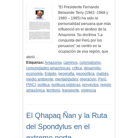
"El Presidente Fernando
Belaúnde Terry (1963 -1968 y
1980 – 1985) ha sido la
personalidad peruana que más
influenció en el destino de la
Amazonia. Su doctrina “La
conquista del Perú por los
peruanos” se centró en la
ocupación de esa región, que
abrió…
Etiquetas:
Amazonia
,
caminos
,
colonialismo
,
comunidades amazónicas
,
crítica
,
desarrollo
,
economía
,
Estado
,
geografía
,
geopolítica
,
matsés
,
medio ambiente
,
mentalidades
,
migración
,
Perú
,
PIACI
,
política
,
políticas públicas
,
proyectos
,
región
amazónica
,
territorio
,
transporte
,
violencia
El Qhapaq Ñan y la Ruta
del Spondylus en el
extremo norte