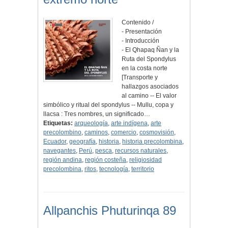
Contenido /
- Presentación
- Introducción
- El Qhapaq Ñan y la
Ruta del Spondylus
en la costa norte
[Transporte y
hallazgos asociados
al camino -- El valor
simbólico y ritual del spondylus -- Mullu, copa y
llacsa : Tres nombres, un significado…
Etiquetas:
arqueología
,
arte indígena
,
arte
precolombino
,
caminos
,
comercio
,
cosmovisión
,
Ecuador
,
geografía
,
historia
,
historia precolombina
,
navegantes
,
Perú
,
pesca
,
recursos naturales
,
región andina
,
región costeña
,
religiosidad
precolombina
,
ritos
,
tecnología
,
territorio
Allpanchis Phuturinqa 89