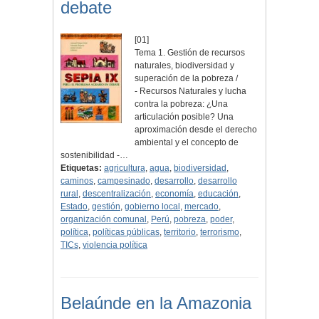
debate
[01]
Tema 1. Gestión de recursos
naturales, biodiversidad y
superación de la pobreza /
- Recursos Naturales y lucha
contra la pobreza: ¿Una
articulación posible? Una
aproximación desde el derecho
ambiental y el concepto de
sostenibilidad -…
Etiquetas:
agricultura
,
agua
,
biodiversidad
,
caminos
,
campesinado
,
desarrollo
,
desarrollo
rural
,
descentralización
,
economía
,
educación
,
Estado
,
gestión
,
gobierno local
,
mercado
,
organización comunal
,
Perú
,
pobreza
,
poder
,
política
,
políticas públicas
,
territorio
,
terrorismo
,
TICs
,
violencia política
Belaúnde en la Amazonia