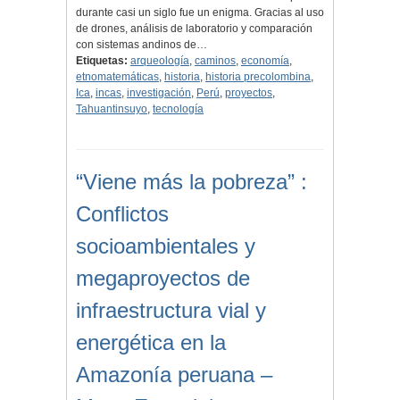
durante casi un siglo fue un enigma. Gracias al uso
de drones, análisis de laboratorio y comparación
con sistemas andinos de…
Etiquetas:
arqueología
,
caminos
,
economía
,
etnomatemáticas
,
historia
,
historia precolombina
,
Ica
,
incas
,
investigación
,
Perú
,
proyectos
,
Tahuantinsuyo
,
tecnología
“Viene más la pobreza” :
Conflictos
socioambientales y
megaproyectos de
infraestructura vial y
energética en la
Amazonía peruana –