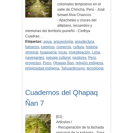
coloniales tempranos en el
valle de Chincha, Perú - José
Ismael Alva Chancos
- Apachetas y cruces del
altiplano, recuerdos y
memorias del territorio puneño - Cinthya
Cuadrao…
Etiquetas:
agua
,
arqueología
,
arquitectura
,
balseros
,
caminos
,
comercio
,
cultura
,
historia
virreinal
,
huaquería
,
incas
,
investigación
,
Lima
,
navegantes
,
paisaje cultural
,
pastores
,
Perú
,
proyectos
,
Puno
,
Qhapaq Ñan
,
religión indígena
,
religiosidad indígena
,
Tahuantinsuyo
,
tecnología
Cuadernos del Qhapaq
Ñan 7
[01]
Artículos /
- Recuperación de la fachada
principal de la kallanka : Zona