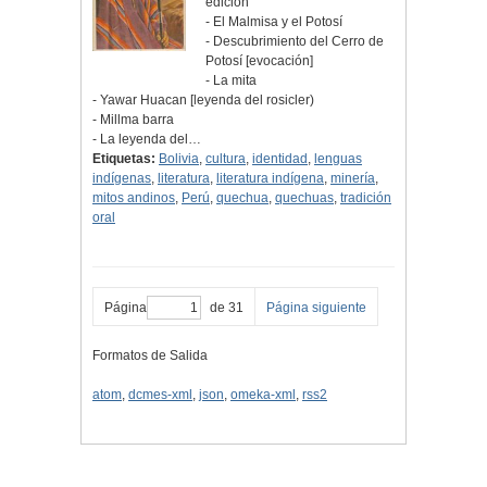
edición
- El Malmisa y el Potosí
- Descubrimiento del Cerro de
Potosí [evocación]
- La mita
- Yawar Huacan [leyenda del rosicler)
- Millma barra
- La leyenda del…
Etiquetas:
Bolivia
,
cultura
,
identidad
,
lenguas
indígenas
,
literatura
,
literatura indígena
,
minería
,
mitos andinos
,
Perú
,
quechua
,
quechuas
,
tradición
oral
Página
de 31
Página siguiente
Formatos de Salida
atom
,
dcmes-xml
,
json
,
omeka-xml
,
rss2