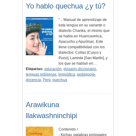
Yo hablo quechua ¿y tú?
"... Manual de aprendizaje de
esta lengua en su variante o
dialecto Chanka, el mismo que
se habla en Huancavelica,
Ayacucho y Apurímac. Este
tiene compatibilidad con los
dialectos: Collao [Cusco y
Puno], Lamista [San Martín], y
los que se hablan en…
Etiquetas:
educación
,
glosario-diccionario
,
lenguas indígenas
,
lingüística
,
pedagogía-
docencia
,
Perú
,
quechua
Arawikuna
llakwashninchipi
Contenido /
- Kichay, palabras prologales