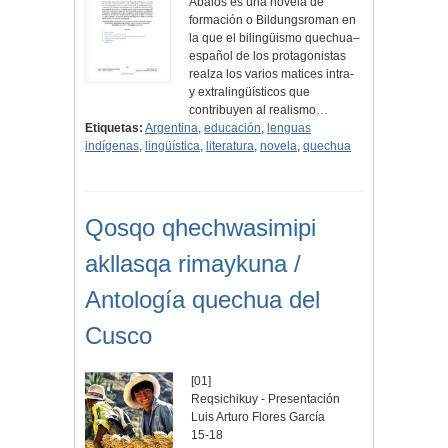
Ábalos es una novela de
formación o Bildungsroman en
la que el bilingüismo quechua–
español de los protagonistas
realza los varios matices intra-
y extralingüísticos que
contribuyen al realismo…
Etiquetas:
Argentina
,
educación
,
lenguas
indígenas
,
lingüística
,
literatura
,
novela
,
quechua
Qosqo qhechwasimipi
akllasqa rimaykuna /
Antología quechua del
Cusco
[01]
Reqsichikuy - Presentación
Luis Arturo Flores García
15-18