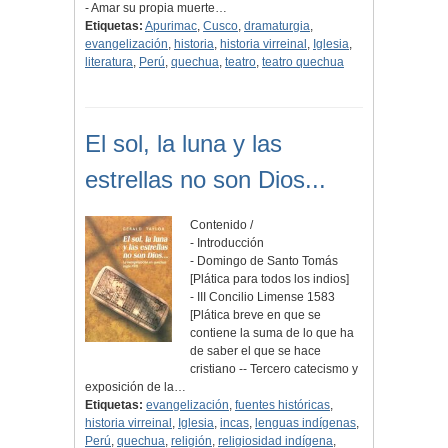
- Amar su propia muerte…
Etiquetas:
Apurimac
,
Cusco
,
dramaturgia
,
evangelización
,
historia
,
historia virreinal
,
Iglesia
,
literatura
,
Perú
,
quechua
,
teatro
,
teatro quechua
El sol, la luna y las
estrellas no son Dios...
Contenido /
- Introducción
- Domingo de Santo Tomás
[Plática para todos los indios]
- III Concilio Limense 1583
[Plática breve en que se
contiene la suma de lo que ha
de saber el que se hace
cristiano -- Tercero catecismo y
exposición de la…
Etiquetas:
evangelización
,
fuentes históricas
,
historia virreinal
,
Iglesia
,
incas
,
lenguas indígenas
,
Perú
,
quechua
,
religión
,
religiosidad indígena
,