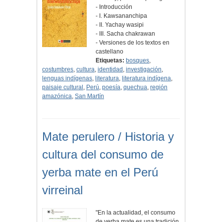
- Introducción
- I. Kawsananchipa
- II. Yachay wasipi
- III. Sacha chakrawan
- Versiones de los textos en
castellano
Etiquetas:
bosques
,
costumbres
,
cultura
,
identidad
,
investigación
,
lenguas indígenas
,
literatura
,
literatura indígena
,
paisaje cultural
,
Perú
,
poesía
,
quechua
,
región
amazónica
,
San Martín
Mate perulero / Historia y
cultura del consumo de
yerba mate en el Perú
virreinal
"En la actualidad, el consumo
de yerba mate es una tradición