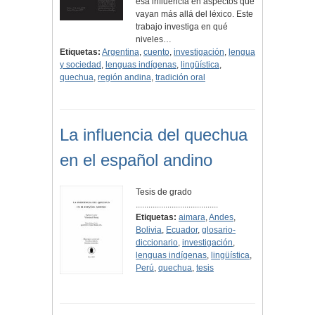
esa influencia en aspectos que
vayan más allá del léxico. Este
trabajo investiga en qué
niveles…
Etiquetas:
Argentina
,
cuento
,
investigación
,
lengua
y sociedad
,
lenguas indígenas
,
lingüística
,
quechua
,
región andina
,
tradición oral
La influencia del quechua
en el español andino
Tesis de grado
.......................................
Etiquetas:
aimara
,
Andes
,
Bolivia
,
Ecuador
,
glosario-
diccionario
,
investigación
,
lenguas indígenas
,
lingüística
,
Perú
,
quechua
,
tesis