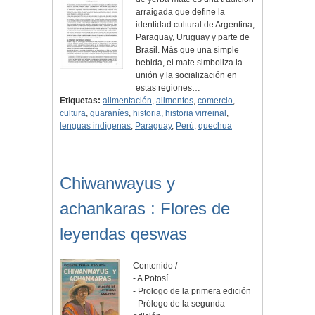
arraigada que define la
identidad cultural de Argentina,
Paraguay, Uruguay y parte de
Brasil. Más que una simple
bebida, el mate simboliza la
unión y la socialización en
estas regiones…
Etiquetas:
alimentación
,
alimentos
,
comercio
,
cultura
,
guaraníes
,
historia
,
historia virreinal
,
lenguas indígenas
,
Paraguay
,
Perú
,
quechua
Chiwanwayus y
achankaras : Flores de
leyendas qeswas
Contenido /
- A Potosí
- Prologo de la primera edición
- Prólogo de la segunda