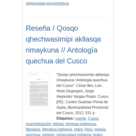
religiosidad precolombina
Reseña / Qosqo
qhechwasimipi akllasqa
rimaykuna // Antología
quechua del Cusco
"Qosqo qhechwasimipi akllasqa
rimaykuna / Antología quechua
del Cusco". César Itier, Luis
Nieto Degregori, Jorge
Alejandor Vargas Prado. Cusco
[PE] : Centro Guaman Poma de
Ayala, Municipalidad Provincial
del Cusco, 2012, 531 p.
Etiquetas:
cuento
,
Cusco
,
evangelización
,
Iglesia
,
lenguas indígenas
,
literatura
,
literatura indígena
,
mitos
,
Perú
,
poesía
,
quechua
,
religión
,
religiosidad indígena
,
teatro
,