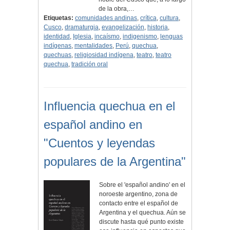
de la obra,…
Etiquetas:
comunidades andinas
,
crítica
,
cultura
,
Cusco
,
dramaturgia
,
evangelización
,
historia
,
identidad
,
Iglesia
,
incaísmo
,
indigenismo
,
lenguas
indígenas
,
mentalidades
,
Perú
,
quechua
,
quechuas
,
religiosidad indígena
,
teatro
,
teatro
quechua
,
tradición oral
Influencia quechua en el
español andino en
"Cuentos y leyendas
populares de la Argentina"
Sobre el 'español andino' en el
noroeste argentino, zona de
contacto entre el español de
Argentina y el quechua. Aún se
discute hasta qué punto existe