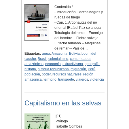
Contenido /
- Introducción. Barcos negros y
ruedas de fuego
- Cap. 1. Argonautas del río
oriental [Rafael Paz se ahoga --
Tetralogía del remo -- Enemigo
del hombre -- Fiebre salvaje --
El factor humano -- Máquinas
de remar -- País de…
Etiquetas:
agua
,
Amazonia
,
Bolivia
,
boom del
caucho
,
Brasil
,
colonialismo
,
comunidades
amazónicas
,
economía
,
extractivismo
,
geografía
,
historia
,
historia republicana
,
migración
,
Perú
,
población
,
poder
,
recursos naturales
,
región
amazónica
,
territorio
,
transporte
,
viajeros
,
violencia
Capitalismo en las selvas
[01]
Prólogo
Isabelle Combés