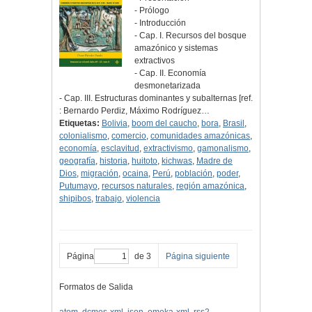
- Prólogo
- Introducción
- Cap. I. Recursos del bosque
amazónico y sistemas
extractivos
- Cap. II. Economía
desmonetarizada
- Cap. III. Estructuras dominantes y subalternas [ref.
: Bernardo Perdiz, Máximo Rodríguez…
Etiquetas:
Bolivia
,
boom del caucho
,
bora
,
Brasil
,
colonialismo
,
comercio
,
comunidades amazónicas
,
economía
,
esclavitud
,
extractivismo
,
gamonalismo
,
geografía
,
historia
,
huitoto
,
kichwas
,
Madre de
Dios
,
migración
,
ocaina
,
Perú
,
población
,
poder
,
Putumayo
,
recursos naturales
,
región amazónica
,
shipibos
,
trabajo
,
violencia
Página
de 3
Página siguiente
Formatos de Salida