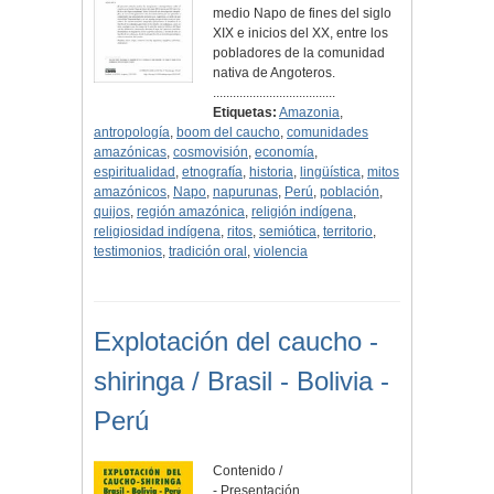
medio Napo de fines del siglo
XIX e inicios del XX, entre los
pobladores de la comunidad
nativa de Angoteros.
.....................................
Etiquetas:
Amazonia
,
antropología
,
boom del caucho
,
comunidades
amazónicas
,
cosmovisión
,
economía
,
espiritualidad
,
etnografía
,
historia
,
lingüística
,
mitos
amazónicos
,
Napo
,
napurunas
,
Perú
,
población
,
quijos
,
región amazónica
,
religión indígena
,
religiosidad indígena
,
ritos
,
semiótica
,
territorio
,
testimonios
,
tradición oral
,
violencia
Explotación del caucho -
shiringa / Brasil - Bolivia -
Perú
Contenido /
- Presentación