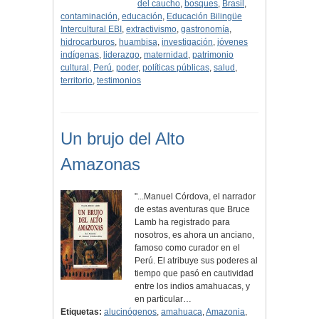
del caucho
,
bosques
,
Brasil
,
contaminación
,
educación
,
Educación Bilingüe
Intercultural EBI
,
extractivismo
,
gastronomía
,
hidrocarburos
,
huambisa
,
investigación
,
jóvenes
indígenas
,
liderazgo
,
maternidad
,
patrimonio
cultural
,
Perú
,
poder
,
políticas públicas
,
salud
,
territorio
,
testimonios
Un brujo del Alto
Amazonas
"...Manuel Córdova, el narrador
de estas aventuras que Bruce
Lamb ha registrado para
nosotros, es ahora un anciano,
famoso como curador en el
Perú. El atribuye sus poderes al
tiempo que pasó en cautividad
entre los indios amahuacas, y
en particular…
Etiquetas:
alucinógenos
,
amahuaca
,
Amazonia
,