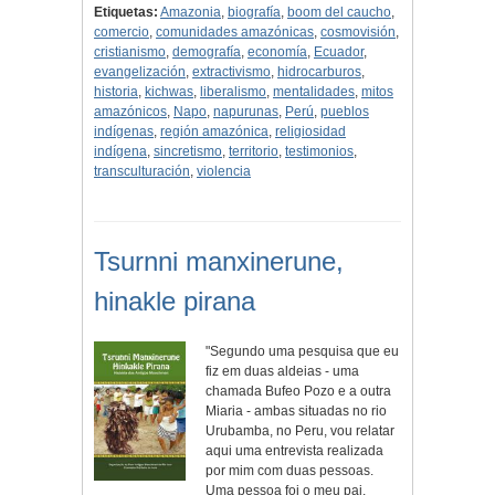
Etiquetas:
Amazonia
,
biografía
,
boom del caucho
,
comercio
,
comunidades amazónicas
,
cosmovisión
,
cristianismo
,
demografía
,
economía
,
Ecuador
,
evangelización
,
extractivismo
,
hidrocarburos
,
historia
,
kichwas
,
liberalismo
,
mentalidades
,
mitos
amazónicos
,
Napo
,
napurunas
,
Perú
,
pueblos
indígenas
,
región amazónica
,
religiosidad
indígena
,
sincretismo
,
territorio
,
testimonios
,
transculturación
,
violencia
Tsurnni manxinerune,
hinakle pirana
"Segundo uma pesquisa que eu
fiz em duas aldeias - uma
chamada Bufeo Pozo e a outra
Miaria - ambas situadas no rio
Urubamba, no Peru, vou relatar
aqui uma entrevista realizada
por mim com duas pessoas.
Uma pessoa foi o meu pai,