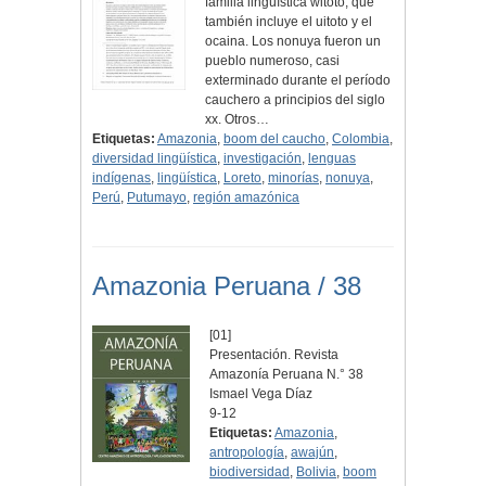
familia lingüística witoto, que
también incluye el uitoto y el
ocaina. Los nonuya fueron un
pueblo numeroso, casi
exterminado durante el período
cauchero a principios del siglo
xx. Otros…
Etiquetas:
Amazonia
,
boom del caucho
,
Colombia
,
diversidad lingüística
,
investigación
,
lenguas
indígenas
,
lingüística
,
Loreto
,
minorías
,
nonuya
,
Perú
,
Putumayo
,
región amazónica
Amazonia Peruana / 38
[01]
Presentación. Revista
Amazonía Peruana N.° 38
Ismael Vega Díaz
9-12
Etiquetas:
Amazonia
,
antropología
,
awajún
,
biodiversidad
,
Bolivia
,
boom