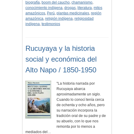
biografía
,
boom del caucho
,
chamanismo
,
conocimiento indígena
,
drogas
,
literatura
,
mitos
amazónicos
,
Perú
,
plantas medicinales
,
región
amazónica
,
religión indígena
,
religiosidad
indígena
,
testimonios
Rucuyaya y la historia
social y económica del
Alto Napo / 1850-1950
"La historia narrada por
Rucuyaya abarca
aproximadamente un siglo.
Cuando lo conocí tenía cerca
de ochenta y ocho años, pero
su narración incorpora la
tradición oral de su padre y de
su abuelo, con lo que nos
remonta por lo menos a
mediados del…