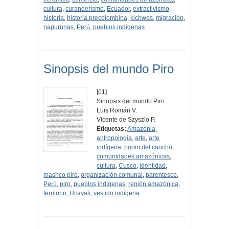
cultura
,
curanderismo
,
Ecuador
,
extractivismo
,
historia
,
historia precolombina
,
kichwas
,
migración
,
napurunas
,
Perú
,
pueblos indígenas
Sinopsis del mundo Piro
[01]
Sinopsis del mundo Piro
Luis Román V.
Vicente de Szyszlo P.
Etiquetas:
Amazonia
,
antropología
,
arte
,
arte
indígena
,
boom del caucho
,
comunidades amazónicas
,
cultura
,
Cusco
,
identidad
,
mashco piro
,
organización comunal
,
parentesco
,
Perú
,
piro
,
pueblos indígenas
,
región amazónica
,
territorio
,
Ucayali
,
vestido indígena