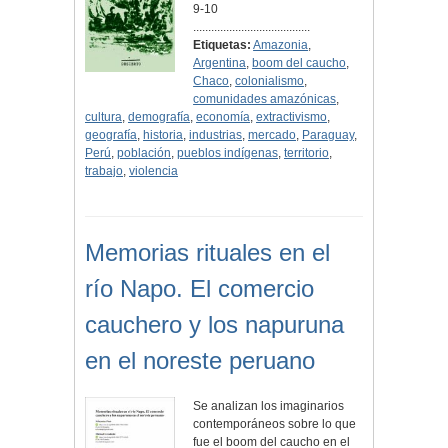
9-10
.......................................
Etiquetas:
Amazonia
,
Argentina
,
boom del caucho
,
Chaco
,
colonialismo
,
comunidades amazónicas
,
cultura
,
demografía
,
economía
,
extractivismo
,
geografía
,
historia
,
industrias
,
mercado
,
Paraguay
,
Perú
,
población
,
pueblos indígenas
,
territorio
,
trabajo
,
violencia
Memorias rituales en el
río Napo. El comercio
cauchero y los napuruna
en el noreste peruano
Se analizan los imaginarios
contemporáneos sobre lo que
fue el boom del caucho en el