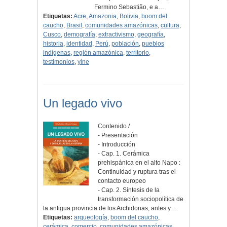
Fermino Sebastião, e a…
Etiquetas:
Acre
,
Amazonia
,
Bolivia
,
boom del
caucho
,
Brasil
,
comunidades amazónicas
,
cultura
,
Cusco
,
demografía
,
extractivismo
,
geografía
,
historia
,
identidad
,
Perú
,
población
,
pueblos
indígenas
,
región amazónica
,
territorio
,
testimonios
,
yine
Un legado vivo
Contenido /
- Presentación
- Introducción
- Cap. 1. Cerámica
prehispánica en el alto Napo :
Continuidad y ruptura tras el
contacto europeo
- Cap. 2. Síntesis de la
transformación sociopolítica de
la antigua provincia de los Archidonas, antes y…
Etiquetas:
arqueología
,
boom del caucho
,
cerámica
,
comercio
,
comunidades amazónicas
,