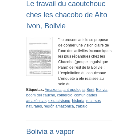
Le travail du caoutchouc
ches les chacobo de Alto
Ivon, Bolivie
"Le présent article se propose
de donner une vision claire de
l'une des activités économiques
les plus répandues chez les
Chacobo (groupe linguistique
Pano) de l'est de la Bolivie :
L'exploi­tation du caoutchouc.
L'enquéte a été réalisée au
sein du…
Etiquetas:
Amazonia
,
antropología
,
Beni
,
Bolivia
,
boom del caucho
,
comercio
,
comunidades
amazónicas
,
extractivismo
,
historia
,
recursos
naturales
,
región amazónica
,
trabajo
Bolivia a vapor