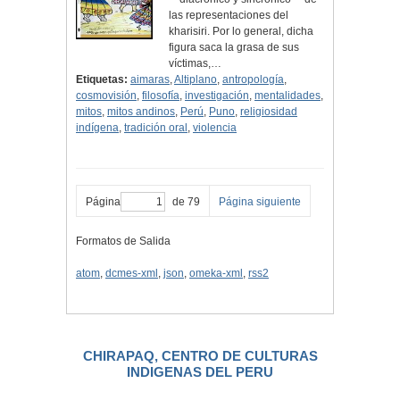
las representaciones del
kharisiri. Por lo general, dicha
figura saca la grasa de sus
víctimas,…
Etiquetas:
aimaras
,
Altiplano
,
antropología
,
cosmovisión
,
filosofía
,
investigación
,
mentalidades
,
mitos
,
mitos andinos
,
Perú
,
Puno
,
religiosidad
indígena
,
tradición oral
,
violencia
Página
de 79
Página siguiente
Formatos de Salida
atom
,
dcmes-xml
,
json
,
omeka-xml
,
rss2
CHIRAPAQ, CENTRO DE CULTURAS
INDIGENAS DEL PERU