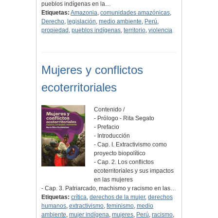
pueblos indígenas en la…
Etiquetas:
Amazonia
,
comunidades amazónicas
,
Derecho
,
legislación
,
medio ambiente
,
Perú
,
propiedad
,
pueblos indígenas
,
territorio
,
violencia
Mujeres y conflictos
ecoterritoriales
Contenido /
- Prólogo - Rita Segato
- Prefacio
- Introducción
- Cap. I. Extractivismo como
proyecto biopolítico
- Cap. 2. Los conflictos
ecoterritoriales y sus impactos
en las mujeres
- Cap. 3. Patriarcado, machismo y racismo en las…
Etiquetas:
crítica
,
derechos de la mujer
,
derechos
humanos
,
extractivismo
,
feminismo
,
medio
ambiente
,
mujer indígena
,
mujeres
,
Perú
,
racismo
,