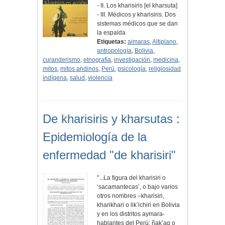
- II. Los kharisiris [el kharsuta]
- III. Médicos y kharisiris. Dos
sistemas médicos que se dan
la espalda
Etiquetas:
aimaras
,
Altiplano
,
antropología
,
Bolivia
,
curanderismo
,
etnografía
,
investigación
,
medicina
,
mitos
,
mitos andinos
,
Perú
,
psicología
,
religiosidad
indígena
,
salud
,
violencia
De kharisiris y kharsutas :
Epidemiología de la
enfermedad "de kharisiri"
"...La figura del kharisiri o
‘sacamantecas’, o bajo varios
otros nombres –kharisiri,
kharikhari o lik’ichiri en Bolivia
y en los distritos aymara-
hablantes del Perú; ñak’aq o