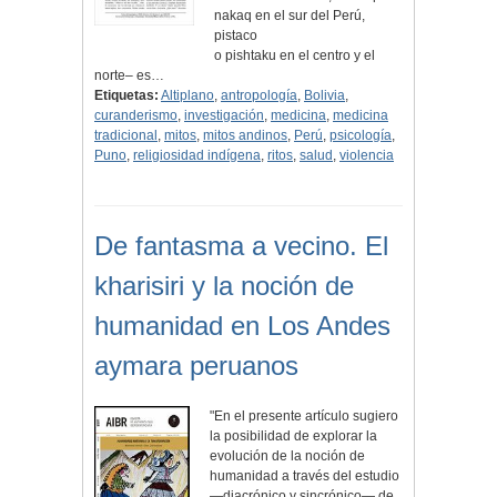
nakaq en el sur del Perú,
pistaco
o pishtaku en el centro y el
norte– es…
Etiquetas:
Altiplano
,
antropología
,
Bolivia
,
curanderismo
,
investigación
,
medicina
,
medicina
tradicional
,
mitos
,
mitos andinos
,
Perú
,
psicología
,
Puno
,
religiosidad indígena
,
ritos
,
salud
,
violencia
De fantasma a vecino. El
kharisiri y la noción de
humanidad en Los Andes
aymara peruanos
"En el presente artículo sugiero
la posibilidad de explorar la
evolución de la noción de
humanidad a través del estudio
—diacrónico y sincrónico— de