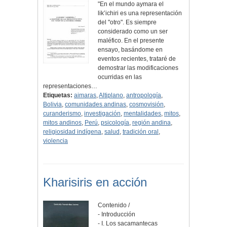
"En el mundo aymara el
lik’ichiri es una representación
del "otro". Es siempre
considerado como un ser
maléfico. En el presente
ensayo, basándome en
eventos recientes, trataré de
demostrar las modificaciones
ocurridas en las
representaciones…
Etiquetas:
aimaras
,
Altiplano
,
antropología
,
Bolivia
,
comunidades andinas
,
cosmovisión
,
curanderismo
,
investigación
,
mentalidades
,
mitos
,
mitos andinos
,
Perú
,
psicología
,
región andina
,
religiosidad indígena
,
salud
,
tradición oral
,
violencia
Kharisiris en acción
Contenido /
- Introducción
- I. Los sacamantecas