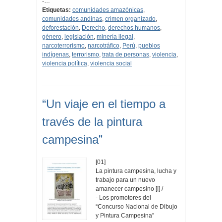
-…
Etiquetas:
comunidades amazónicas
,
comunidades andinas
,
crimen organizado
,
deforestación
,
Derecho
,
derechos humanos
,
género
,
legislación
,
minería ilegal
,
narcoterrorismo
,
narcotráfico
,
Perú
,
pueblos
indígenas
,
terrorismo
,
trata de personas
,
violencia
,
violencia política
,
violencia social
“Un viaje en el tiempo a
través de la pintura
campesina”
[01]
La pintura campesina, lucha y
trabajo para un nuevo
amanecer campesino [I] /
- Los promotores del
“Concurso Nacional de Dibujo
y Pintura Campesina”