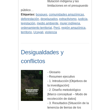
titulación indígena y las
limitaciones en el presupuesto
público…
Etiquetas:
bosques
,
comunidades amazónicas
,
deforestación
,
desplazados
,
extractivismo
,
justicia
,
legislación
,
medio ambiente
,
mujer indígena
,
ordenamiento territorial
,
Perú
,
región amazónica
,
territorio
,
Ucayali
,
violencia
Desigualdades y
conflictos
- Glosario
- Resumen ejecutivo
- 1. Introducción [Objetivos de
la investigación]
- 2. Diseño metodológico
[Marco conceptual -- Modo de
recolección de datos]
- 3. Resultados [Situación de la
tenencia de tierras de los