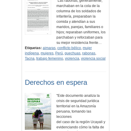
"Las rabonas, generalmente,
marchaban en la cola de la
columna de los soldados de
infantería, preparaban la
comida y atendían a sus
maridos, parejas, familiares o
hijos; reparaban uniformes, los
parchaban y reforzaban para
su mejor resistencia frente…
Etiquetas:
aimaras
,
conflicto bélico
,
mujer
indígena
,
mujeres
,
Perú
,
quechuas
,
rabonas
,
Tacna
,
trabajo femenino
,
violencia
,
violencia social
Derechos en espera
"Este documento analiza la
crisis de seguridad jurídica
territorial en la Amazonía
peruana, tomando las
lecciones
del caso de la región Ucayali y
evidenciando cómo la falta de