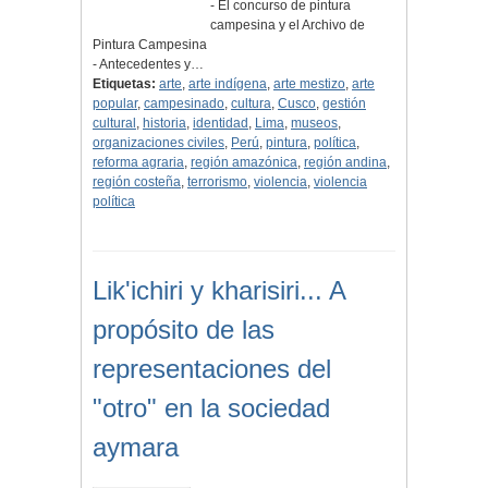
- El concurso de pintura
campesina y el Archivo de
Pintura Campesina
- Antecedentes y…
Etiquetas:
arte
,
arte indígena
,
arte mestizo
,
arte
popular
,
campesinado
,
cultura
,
Cusco
,
gestión
cultural
,
historia
,
identidad
,
Lima
,
museos
,
organizaciones civiles
,
Perú
,
pintura
,
política
,
reforma agraria
,
región amazónica
,
región andina
,
región costeña
,
terrorismo
,
violencia
,
violencia
política
Lik'ichiri y kharisiri... A
propósito de las
representaciones del
"otro" en la sociedad
aymara