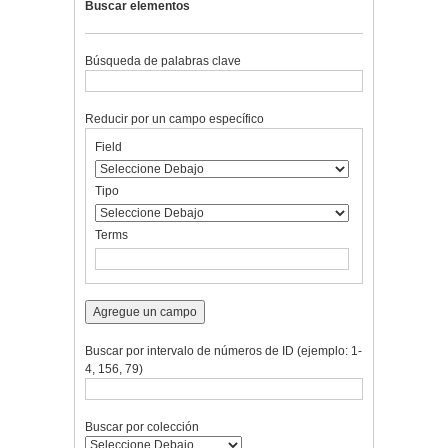
Buscar elementos
Búsqueda de palabras clave
Reducir por un campo específico
Number
Campo
Tipo
Términos
Ensamblador
Field
of
de
de
de
de
rows
búsqueda
búsqueda
búsqueda
Búsqueda
in
Tipo
"Reducir
por
Terms
un
campo
específico":
1
Agregue un campo
Buscar por intervalo de números de ID (ejemplo: 1-
4, 156, 79)
Buscar por colección