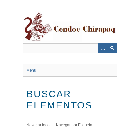
Saltar
al
contenido
principal
Menu
BUSCAR
ELEMENTOS
Navegar todo
Navegar por Etiqueta