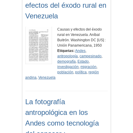
efectos del éxodo rural en
Venezuela
Causas y efectos del éxodo
rural en Venezuela. Aníbal
Buitrón. Washington DC [US] :
Unión Panamericana, 1950
Etiquetas:
Andes
,
antropología
,
campesinado
,
demografía
,
Estado
,
investigación
,
migración
,
población
,
política
,
región
andina
,
Venezuela
La fotografía
antropológica en los
Andes como tecnología