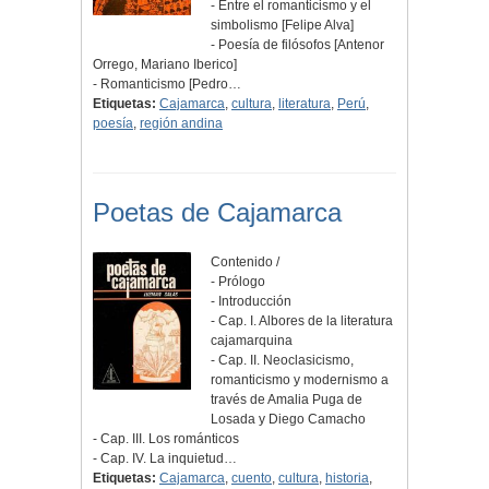
- Entre el romanticismo y el
simbolismo [Felipe Alva]
- Poesía de filósofos [Antenor
Orrego, Mariano Iberico]
- Romanticismo [Pedro…
Etiquetas:
Cajamarca
,
cultura
,
literatura
,
Perú
,
poesía
,
región andina
Poetas de Cajamarca
Contenido /
- Prólogo
- Introducción
- Cap. I. Albores de la literatura
cajamarquina
- Cap. II. Neoclasicismo,
romanticismo y modernismo a
través de Amalia Puga de
Losada y Diego Camacho
- Cap. III. Los románticos
- Cap. IV. La inquietud…
Etiquetas:
Cajamarca
,
cuento
,
cultura
,
historia
,