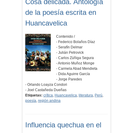
Cosa delicada. Antología
de la poesía escrita en
Huancavelica
Contenido /
- Federico Bolaños Díaz
- Serafín Delmar
- Julián Petrovick
- Carlos Zúñiga Segura
- Antonio Muñoz Monge
- Carmela Abad Mendieta
- Dida Aguirre García
- Jorge Paredes
- Orlando Loayza Condori
- Joel Castañeda Dueñas
Etiquetas:
crítica
,
Huancavelica
,
literatura
,
Perú
,
poesía
,
región andina
Influencia quechua en el