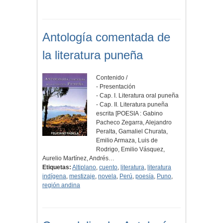
Antología comentada de
la literatura puneña
Contenido /
- Presentación
- Cap. I. Literatura oral puneña
- Cap. II. Literatura puneña
escrita [POESIA : Gabino
Pacheco Zegarra, Alejandro
Peralta, Gamaliel Churata,
Emilio Armaza, Luis de
Rodrigo, Emilio Vásquez,
Aurelio Martínez, Andrés…
Etiquetas:
Altiplano
,
cuento
,
literatura
,
literatura
indígena
,
mestizaje
,
novela
,
Perú
,
poesía
,
Puno
,
región andina