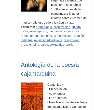
según las escenas que
plasmaron en cerámica
1500 años antes de la
etapa inca. // El autor
informa sobre el contenido
mágico-religioso dado a la cópula y a…
Etiquetas:
arqueología
,
cosmovisión
,
cultura
,
incas
,
investigación
,
mentalidades
,
mochica
,
región andina
,
región costeña
,
religión
,
religión
indígena
,
religiosidad indígena
,
religiosidad
precolombina
,
salud
,
sexualidad
,
teoría
Antología de la poesía
cajamarquina
Contenido /
- Presentación
- Advertencia
- Los primeros
- Neoclasicismo [Amalia Puga
de Losada, Diego Camacho]