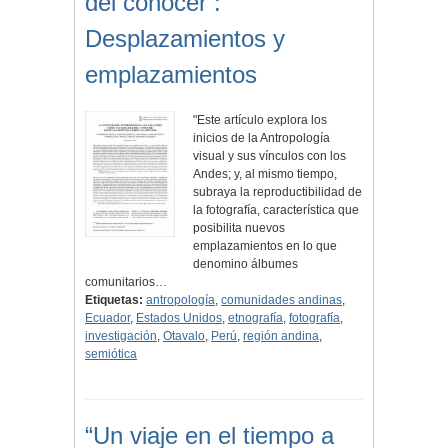
del conocer :
Desplazamientos y
emplazamientos
"Este artículo explora los
inicios de la Antropología
visual y sus vínculos con los
Andes; y, al mismo tiempo,
subraya la reproductibilidad de
la fotografía, característica que
posibilita nuevos
emplazamientos en lo que
denomino álbumes
comunitarios…
Etiquetas:
antropología
,
comunidades andinas
,
Ecuador
,
Estados Unidos
,
etnografía
,
fotografía
,
investigación
,
Otavalo
,
Perú
,
región andina
,
semiótica
“Un viaje en el tiempo a