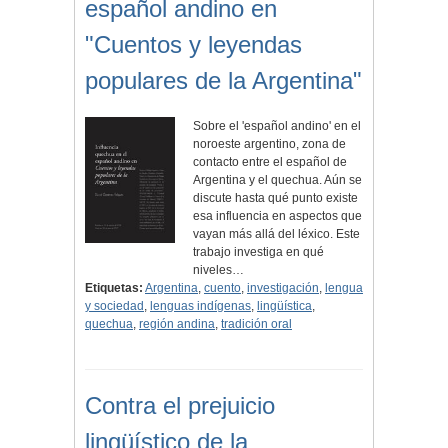
español andino en
"Cuentos y leyendas
populares de la Argentina"
Sobre el 'español andino' en el
noroeste argentino, zona de
contacto entre el español de
Argentina y el quechua. Aún se
discute hasta qué punto existe
esa influencia en aspectos que
vayan más allá del léxico. Este
trabajo investiga en qué
niveles…
Etiquetas:
Argentina
,
cuento
,
investigación
,
lengua
y sociedad
,
lenguas indígenas
,
lingüística
,
quechua
,
región andina
,
tradición oral
Contra el prejuicio
lingüístico de la