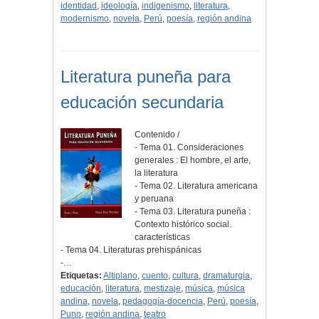
identidad
,
ideología
,
indigenismo
,
literatura
,
modernismo
,
novela
,
Perú
,
poesía
,
región andina
Literatura puneña para
educación secundaria
Contenido /
- Tema 01. Consideraciones
generales : El hombre, el arte,
la literatura
- Tema 02. Literatura americana
y peruana
- Tema 03. Literatura puneña :
Contexto histórico social.
características
- Tema 04. Literaturas prehispánicas
-…
Etiquetas:
Altiplano
,
cuento
,
cultura
,
dramaturgia
,
educación
,
literatura
,
mestizaje
,
música
,
música
andina
,
novela
,
pedagogía-docencia
,
Perú
,
poesía
,
Puno
,
región andina
,
teatro