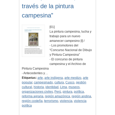
través de la pintura
campesina”
[01]
La pintura campesina, lucha y
trabajo para un nuevo
amanecer campesino [I] /
- Los promotores del
“Concurso Nacional de Dibujo
y Pintura Campesina”
- El concurso de pintura
campesina y el Archivo de
Pintura Campesina
- Antecedentes y…
Etiquetas:
arte
,
arte indígena
,
arte mestizo
,
arte
popular
,
campesinado
,
cultura
,
Cusco
,
gestión
cultural
,
historia
,
identidad
,
Lima
,
museos
,
organizaciones civiles
,
Perú
,
pintura
,
política
,
reforma agraria
,
región amazónica
,
región andina
,
región costeña
,
terrorismo
,
violencia
,
violencia
política