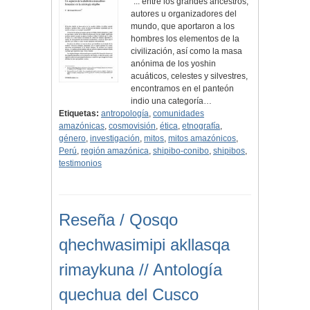
"... entre los grandes ancestros,
autores u organizadores del
mundo, que aportaron a los
hombres los elementos de la
civilización, así como la masa
anónima de los yoshin
acuáticos, celestes y silvestres,
encontramos en el panteón
indio una categoría…
Etiquetas:
antropología
,
comunidades
amazónicas
,
cosmovisión
,
ética
,
etnografía
,
género
,
investigación
,
mitos
,
mitos amazónicos
,
Perú
,
región amazónica
,
shipibo-conibo
,
shipibos
,
testimonios
Reseña / Qosqo
qhechwasimipi akllasqa
rimaykuna // Antología
quechua del Cusco