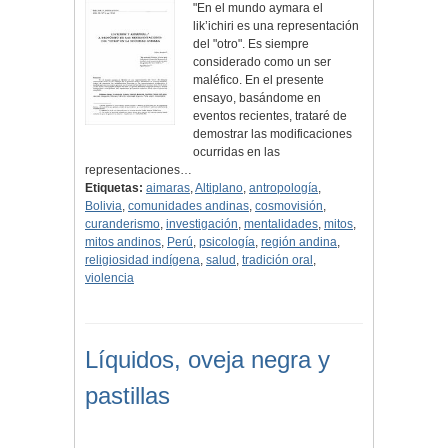
"En el mundo aymara el
lik’ichiri es una representación
del "otro". Es siempre
considerado como un ser
maléfico. En el presente
ensayo, basándome en
eventos recientes, trataré de
demostrar las modificaciones
ocurridas en las
representaciones…
Etiquetas:
aimaras
,
Altiplano
,
antropología
,
Bolivia
,
comunidades andinas
,
cosmovisión
,
curanderismo
,
investigación
,
mentalidades
,
mitos
,
mitos andinos
,
Perú
,
psicología
,
región andina
,
religiosidad indígena
,
salud
,
tradición oral
,
violencia
Líquidos, oveja negra y
pastillas