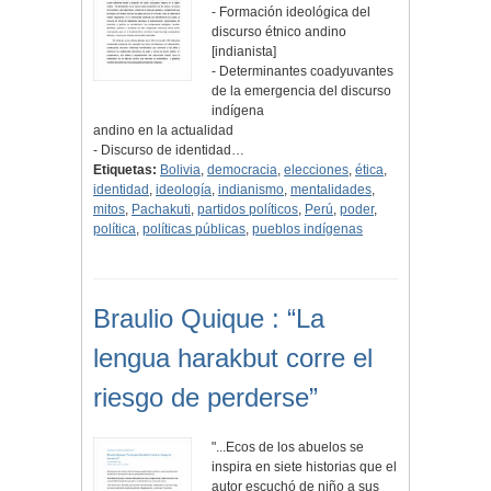
- Formación ideológica del
discurso étnico andino
[indianista]
- Determinantes coadyuvantes
de la emergencia del discurso
indígena
andino en la actualidad
- Discurso de identidad…
Etiquetas:
Bolivia
,
democracia
,
elecciones
,
ética
,
identidad
,
ideología
,
indianismo
,
mentalidades
,
mitos
,
Pachakuti
,
partidos políticos
,
Perú
,
poder
,
política
,
políticas públicas
,
pueblos indígenas
Braulio Quique : “La
lengua harakbut corre el
riesgo de perderse”
"...Ecos de los abuelos se
inspira en siete historias que el
autor escuchó de niño a sus