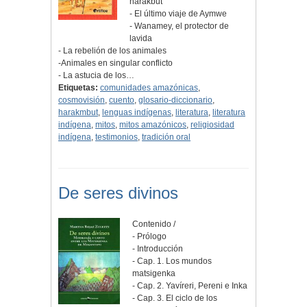
harakbut
- El último viaje de Aymwe
- Wanamey, el protector de
lavida
- La rebelión de los animales
-Animales en singular conflicto
- La astucia de los…
Etiquetas:
comunidades amazónicas
,
cosmovisión
,
cuento
,
glosario-diccionario
,
harakmbut
,
lenguas indígenas
,
literatura
,
literatura
indígena
,
mitos
,
mitos amazónicos
,
religiosidad
indígena
,
testimonios
,
tradición oral
De seres divinos
Contenido /
- Prólogo
- Introducción
- Cap. 1. Los mundos
matsigenka
- Cap. 2. Yavíreri, Pereni e Inka
- Cap. 3. El ciclo de los