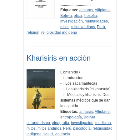
.................................
Etiquetas:
aimaras
,
Altiplano
,
Bolivia
,
ética
,
filosofía
,
investigación
,
mentalidades
,
mitos
,
mitos andinos
,
Perú
,
religión
,
religiosidad indígena
Kharisiris en acción
Contenido /
- Introducción
- I. Los sacamantecas
- II. Los kharisiris [el kharsuta]
- III. Médicos y kharisiris. Dos
sistemas médicos que se dan
la espalda
Etiquetas:
aimaras
,
Altiplano
,
antropología
,
Bolivia
,
curanderismo
,
etnografía
,
investigación
,
medicina
,
mitos
,
mitos andinos
,
Perú
,
psicología
,
religiosidad
indígena
,
salud
,
violencia