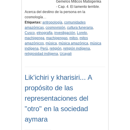
Gemelos Míticos Matsigenka
- Cap. 4. El lamento terrible.
Acerca del destino de la persona en la
cosmología…
Etiquetas:
antropología
,
comunidades
amazónicas
,
cosmovisión
,
cultura funeraria
,
Cusco
,
etnografía
,
investigación
,
Loreto
,
machigenga
,
machigengas
,
mitos
,
mitos
amazónicos
,
música
,
música amazónica
,
música
indígena
,
Perú
,
religión
,
religión indígena
,
religiosidad indígena
,
Ucayali
Lik'ichiri y kharisiri... A
propósito de las
representaciones del
"otro" en la sociedad
aymara