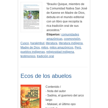
"Braulio Quique, miembro de
la Comunidad Nativa San José
de Karene en Madre de Dios,
debuta en el mundo editorial
con un libro que recopila la
rica tradición oral de sus
ancestros."
Etiquetas:
comunidades
amazónicas
,
cosmovisión
,
Cusco
,
harakmbut
,
literatura
,
literatura indígena
,
Madre de Dios
,
mitos
,
mitos amazónicos
,
Perú
,
pueblos indígenas
,
religiosidad indígena
,
testimonios
,
tradición oral
Ecos de los abuelos
Contenido /
- Nota del autor
- Sadma, el guerrero del arco
largo
- Makawi, el último opo