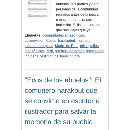
abuelos, sus padres y otras
personas de la comunidad
reunidos antes de la pesca
o machando las raíces del
barbecho. // Historias orales
que “los viejos que ya…
Etiquetas:
comunidades amazónicas
,
cosmovisión
,
Cusco
,
harakmbut
,
literatura
,
literatura indígena
,
Madre de Dios
,
mitos
,
mitos
amazónicos
,
Perú
,
pueblos indígenas
,
religiosidad
indígena
,
testimonios
,
tradición oral
“Ecos de los abuelos”: El
comunero harakbut que
se convirtió en escritor e
ilustrador para salvar la
memoria de su pueblo