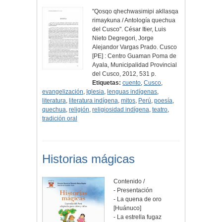
"Qosqo qhechwasimipi akllasqa
rimaykuna / Antología quechua
del Cusco". César Itier, Luis
Nieto Degregori, Jorge
Alejandor Vargas Prado. Cusco
[PE] : Centro Guaman Poma de
Ayala, Municipalidad Provincial
del Cusco, 2012, 531 p.
Etiquetas:
cuento
,
Cusco
,
evangelización
,
Iglesia
,
lenguas indígenas
,
literatura
,
literatura indígena
,
mitos
,
Perú
,
poesía
,
quechua
,
religión
,
religiosidad indígena
,
teatro
,
tradición oral
Historias mágicas
Contenido /
- Presentación
- La quena de oro
[Huánuco]
- La estrella fugaz