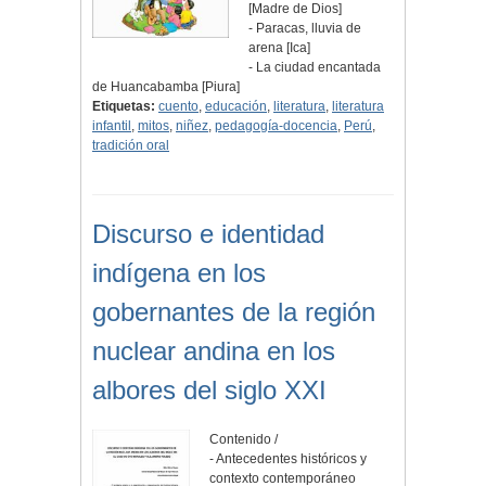
[Madre de Dios]
- Paracas, lluvia de
arena [Ica]
- La ciudad encantada
de Huancabamba [Piura]
Etiquetas:
cuento
,
educación
,
literatura
,
literatura
infantil
,
mitos
,
niñez
,
pedagogía-docencia
,
Perú
,
tradición oral
Discurso e identidad
indígena en los
gobernantes de la región
nuclear andina en los
albores del siglo XXI
Contenido /
- Antecedentes históricos y
contexto contemporáneo