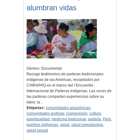
alumbran vidas
Género: Documental
Recoge testimonios de parteras tradicionales
indígenas de las Américas, recopilados por
CHIRAPAQ en el marco del I Encuentro
Internacional de Parteras Indígenas. Las voces de
las parteras comparten experiencias sobre su
labor, la…
Etiquetas:
comunidades amazónicas
,
comunidades andinas
,
cosmovisión
,
cultura
,
espiritualidad
,
medicina tradicional
,
partería
,
Perú
,
pueblos indígenas
,
salud
,
salud reproductiva
,
salud sexual