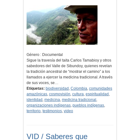
Género : Documental
Sigue la travesía del taita Carlos Tamabioy y otros
sabedores del Valle de Sibundoy, quienes revelan
la tradición ancestral de “mostrar el camino” a los
llamados a ejercer la medicina tradicional. A través
de sus voces, se…
Etiquetas:
biodiversidad
,
Colombia
,
comunidades
amazónicas
,
cosmovisión
,
cultura
,
espiritualidad
,
identidad
,
medicina
,
medicina tradicional
,
organizaciones indígenas
,
pueblos indígenas
,
territorio
,
testimonios
,
video
VID / Saberes que