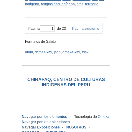
indígena
,
religiosidad indígena
,
ritos
,
territorio
Página
de 23
Página siguiente
Formatos de Salida
atom
,
dcmes-xml
,
json
,
omeka-xml
,
rss2
CHIRAPAQ, CENTRO DE CULTURAS
INDIGENAS DEL PERU
.
Navegar por los elementos
Tecnología de
Omeka
.
Navegar por las colecciones
Navegar Exposiciones
NOSOTROS