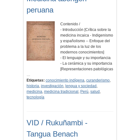
peruana
Contenido /
- Introducción [Crítica sobre la
medicina incaica - Indigenismo
y españolismo -- Enfoque del
problema a la luz de los
modernos conocimientos]
- El lenguaje y su importancia
- La cerámica y su importancia
[Representaciones patológicas
…
Etiquetas:
conocimiento indígena
,
curanderismo
,
historia
,
investigación
,
lengua y sociedad
,
medicina
,
medicina tradicional
,
Perú
,
salud
,
tecnología
VID / Rukuñambi -
Tangua Benach