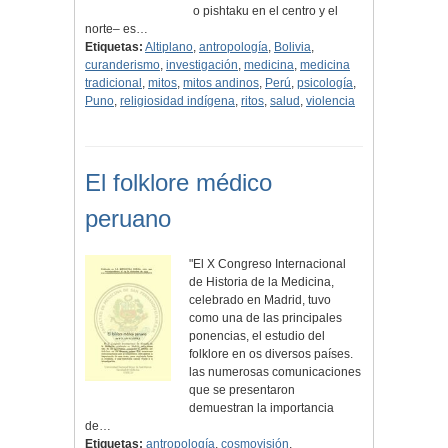
o pishtaku en el centro y el
norte– es…
Etiquetas:
Altiplano
,
antropología
,
Bolivia
,
curanderismo
,
investigación
,
medicina
,
medicina
tradicional
,
mitos
,
mitos andinos
,
Perú
,
psicología
,
Puno
,
religiosidad indígena
,
ritos
,
salud
,
violencia
El folklore médico
peruano
"El X Congreso Internacional
de Historia de la Medicina,
celebrado en Madrid, tuvo
como una de las principales
ponencias, el estudio del
folklore en os diversos países.
las numerosas comunicaciones
que se presentaron
demuestran la importancia
de…
Etiquetas:
antropología
,
cosmovisión
,