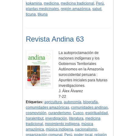
kokamiria
,
medicina
,
medicina tradicional
,
Perú
,
plantas medicinales
,
región amazónica
,
salud
,
ticuna
,
tikuna
Revista Andina 63
La autoproclamación de
naciones indígenas y los
Gobiernos Territoriales
Autónomos en la Amazonía
suroccidental peruana :
Apuntes iniciales para futuras
investigaciones.
J. Álex Álvarez
7-22
Etiquetas:
agricultura
,
autonomía
,
biografía
,
comunidades amazónicas
,
comunidades andinas
,
cosmovisión
,
curanderismo
,
Cusco
,
espiritualidad
,
harakmbut
,
investigación
,
literatura
,
medicina
tradicional
,
movimiento indígena
,
música
amazónica
,
música indígena
,
nacionalismo
,
organización comunal
,
Perú
,
poder local
,
religión