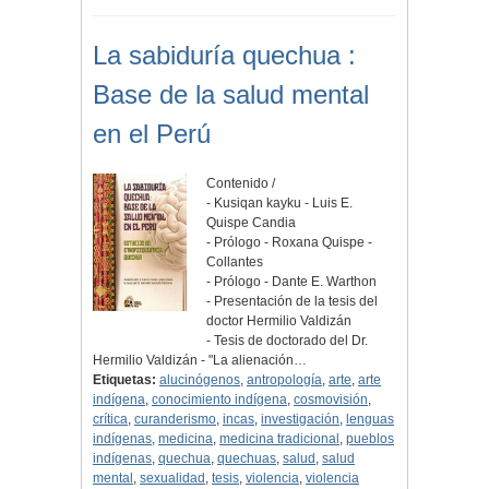
La sabiduría quechua :
Base de la salud mental
en el Perú
Contenido /
- Kusiqan kayku - Luis E.
Quispe Candia
- Prólogo - Roxana Quispe -
Collantes
- Prólogo - Dante E. Warthon
- Presentación de la tesis del
doctor Hermilio Valdizán
- Tesis de doctorado del Dr.
Hermilio Valdizán - "La alienación…
Etiquetas:
alucinógenos
,
antropología
,
arte
,
arte
indígena
,
conocimiento indígena
,
cosmovisión
,
crítica
,
curanderismo
,
incas
,
investigación
,
lenguas
indígenas
,
medicina
,
medicina tradicional
,
pueblos
indígenas
,
quechua
,
quechuas
,
salud
,
salud
mental
,
sexualidad
,
tesis
,
violencia
,
violencia