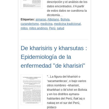
descripción y el análisis de los
datos encontrados. // A partir
de estos datos se cuestiona la
dicotomía…
Etiquetas:
aimaras
,
Altiplano
,
Bolivia
,
curanderismo
,
medicina
,
medicina tradicional
,
mitos
,
mitos andinos
,
Perú
,
salud
De kharisiris y kharsutas :
Epidemiología de la
enfermedad "de kharisiri"
"...La figura del kharisiri o
‘sacamantecas’, o bajo varios
otros nombres –kharisiri,
kharikhari o lik’ichiri en Bolivia
y en los distritos aymara-
hablantes del Perú; ñak’aq o
nakaq en el sur del Perú,
pistaco