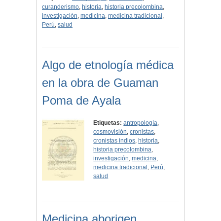
curanderismo
,
historia
,
historia precolombina
,
investigación
,
medicina
,
medicina tradicional
,
Perú
,
salud
Algo de etnología médica
en la obra de Guaman
Poma de Ayala
Etiquetas:
antropología
,
cosmovisión
,
cronistas
,
cronistas indios
,
historia
,
historia precolombina
,
investigación
,
medicina
,
medicina tradicional
,
Perú
,
salud
Medicina aborigen