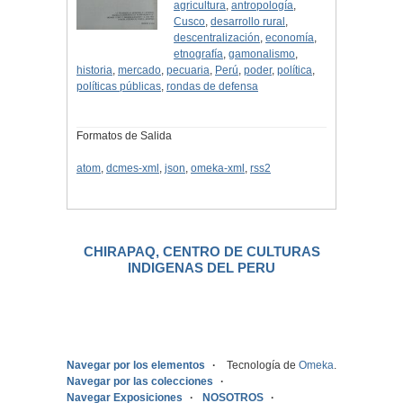
agricultura
,
antropología
,
Cusco
,
desarrollo rural
,
descentralización
,
economía
,
etnografía
,
gamonalismo
,
historia
,
mercado
,
pecuaria
,
Perú
,
poder
,
política
,
políticas públicas
,
rondas de defensa
Formatos de Salida
atom
,
dcmes-xml
,
json
,
omeka-xml
,
rss2
CHIRAPAQ, CENTRO DE CULTURAS
INDIGENAS DEL PERU
.
Navegar por los elementos
Tecnología de
Omeka
.
Navegar por las colecciones
Navegar Exposiciones
NOSOTROS