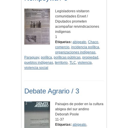
Legisladores visitaron
comunidades Enxet /
Diputados prometen
acompañar reivindicaciones
indígenas
1
Etiquetas:
abigeato
,
Chaco
,
comercio
,
incidencia política
,
organizaciones indígenas
,
Paraguay
,
política
,
políticas públicas
,
propiedad
,
pueblos indígenas
,
territorio
,
TLC
,
violencia
,
violencia social
Debate Agrario / 3
Paisajes de poder en la cultura
abigea del sur andino
Deborah Poole
11-37
Etiquetas:
abigeato
,