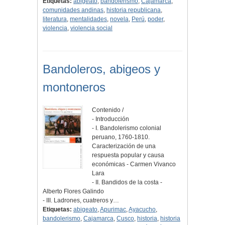
Etiquetas:
abigeato
,
bandolerismo
,
Cajamarca
,
comunidades andinas
,
historia republicana
,
literatura
,
mentalidades
,
novela
,
Perú
,
poder
,
violencia
,
violencia social
Bandoleros, abigeos y
montoneros
Contenido /
- Introducción
- I. Bandolerismo colonial
peruano, 1760-1810.
Caracterización de una
respuesta popular y causa
económicas - Carmen Vivanco
Lara
- II. Bandidos de la costa -
Alberto Flores Galindo
- III. Ladrones, cuatreros y…
Etiquetas:
abigeato
,
Apurimac
,
Ayacucho
,
bandolerismo
,
Cajamarca
,
Cusco
,
historia
,
historia