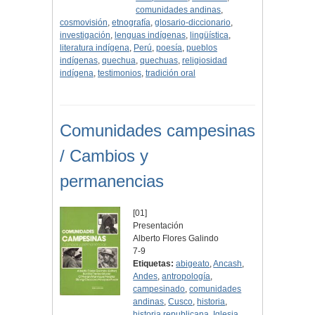
comunidades andinas
,
cosmovisión
,
etnografía
,
glosario-diccionario
,
investigación
,
lenguas indígenas
,
lingüística
,
literatura indígena
,
Perú
,
poesía
,
pueblos
indígenas
,
quechua
,
quechuas
,
religiosidad
indígena
,
testimonios
,
tradición oral
Comunidades campesinas
/ Cambios y
permanencias
[01]
Presentación
Alberto Flores Galindo
7-9
Etiquetas:
abigeato
,
Ancash
,
Andes
,
antropología
,
campesinado
,
comunidades
andinas
,
Cusco
,
historia
,
historia republicana
,
Iglesia
,