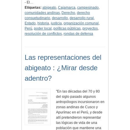
- El…
Etiquetas:
abigeato
,
Cajamarca
,
campesinado
,
comunidades andinas
,
Derecho
,
derecho
consuetudinario
,
desarrollo
,
desarrollo rural
,
Estado
,
historia
,
justicia
,
organización comunal
,
Perú
,
poder local
,
políticas públicas
,
proyectos
,
resolución de conflictos
,
rondas de defensa
Las representaciones del
abigeato : ¿Mirar desde
adentro?
"En las décadas del 70 y 80
del siglo pasado algunos
antropólogos incursionaron en
zonas andinas de Cusco y
Apurímac en el Perú, y desde
allí pretendieron representar
las lógicas de vida de una
población que mantiene una