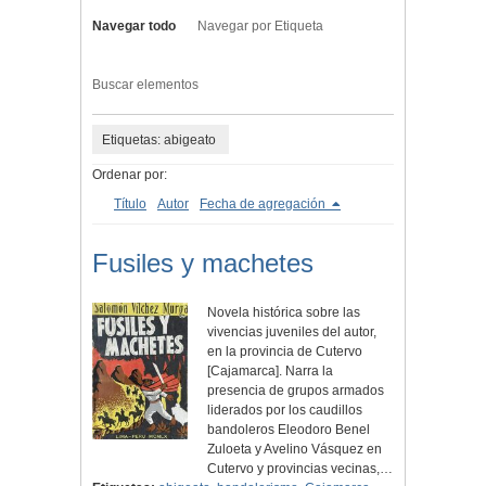
Navegar todo
Navegar por Etiqueta
Buscar elementos
Etiquetas: abigeato
Ordenar por:
Título
Autor
Fecha de agregación
Fusiles y machetes
Novela histórica sobre las
vivencias juveniles del autor,
en la provincia de Cutervo
[Cajamarca]. Narra la
presencia de grupos armados
liderados por los caudillos
bandoleros Eleodoro Benel
Zuloeta y Avelino Vásquez en
Cutervo y provincias vecinas,…