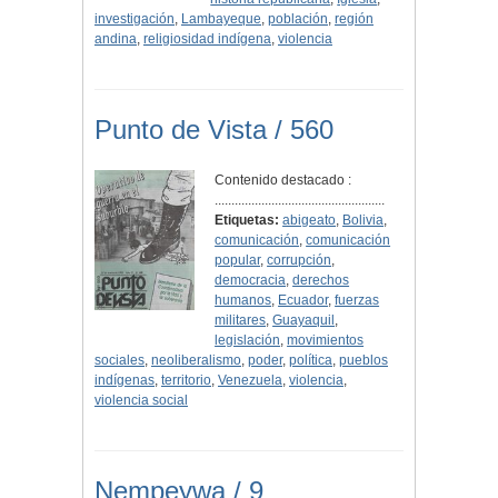
investigación
,
Lambayeque
,
población
,
región
andina
,
religiosidad indígena
,
violencia
Punto de Vista / 560
Contenido destacado :
...................................................
Etiquetas:
abigeato
,
Bolivia
,
comunicación
,
comunicación
popular
,
corrupción
,
democracia
,
derechos
humanos
,
Ecuador
,
fuerzas
militares
,
Guayaquil
,
legislación
,
movimientos
sociales
,
neoliberalismo
,
poder
,
política
,
pueblos
indígenas
,
territorio
,
Venezuela
,
violencia
,
violencia social
Nempeywa / 9