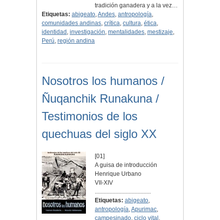
tradición ganadera y a la vez…
Etiquetas:
abigeato
,
Andes
,
antropología
,
comunidades andinas
,
crítica
,
cultura
,
ética
,
identidad
,
investigación
,
mentalidades
,
mestizaje
,
Perú
,
región andina
Nosotros los humanos /
Ñuqanchik Runakuna /
Testimonios de los
quechuas del siglo XX
[01]
A guisa de introducción
Henrique Urbano
VII-XIV
......................................
Etiquetas:
abigeato
,
antropología
,
Apurimac
,
campesinado
,
ciclo vital
,