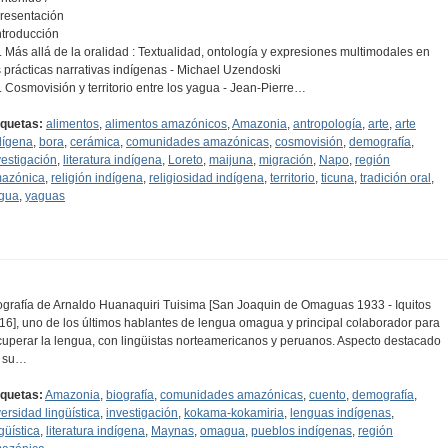
Presentación
Introducción
1. Más allá de la oralidad : Textualidad, ontología y expresiones multimodales en
s prácticas narrativas indígenas - Michael Uzendoski
2. Cosmovisión y territorio entre los yagua - Jean-Pierre…
iquetas:
alimentos
,
alimentos amazónicos
,
Amazonia
,
antropología
,
arte
,
arte
dígena
,
bora
,
cerámica
,
comunidades amazónicas
,
cosmovisión
,
demografía
,
vestigación
,
literatura indígena
,
Loreto
,
maijuna
,
migración
,
Napo
,
región
azónica
,
religión indígena
,
religiosidad indígena
,
territorio
,
ticuna
,
tradición oral
,
gua
,
yaguas
ografía de Arnaldo Huanaquiri Tuisima [San Joaquin de Omaguas 1933 - Iquitos
16], uno de los últimos hablantes de lengua omagua y principal colaborador para
cuperar la lengua, con lingüistas norteamericanos y peruanos. Aspecto destacado
 su…
iquetas:
Amazonia
,
biografía
,
comunidades amazónicas
,
cuento
,
demografía
,
versidad lingüística
,
investigación
,
kokama-kokamiria
,
lenguas indígenas
,
güística
,
literatura indígena
,
Maynas
,
omagua
,
pueblos indígenas
,
región