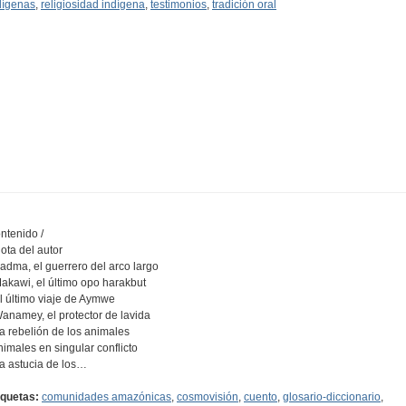
dígenas
,
religiosidad indígena
,
testimonios
,
tradición oral
ntenido /
Nota del autor
Sadma, el guerrero del arco largo
Makawi, el último opo harakbut
El último viaje de Aymwe
Wanamey, el protector de lavida
La rebelión de los animales
nimales en singular conflicto
La astucia de los…
iquetas:
comunidades amazónicas
,
cosmovisión
,
cuento
,
glosario-diccionario
,