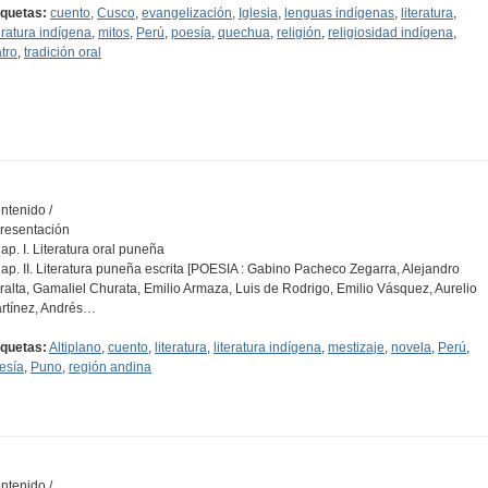
iquetas:
cuento
,
Cusco
,
evangelización
,
Iglesia
,
lenguas indígenas
,
literatura
,
teratura indígena
,
mitos
,
Perú
,
poesía
,
quechua
,
religión
,
religiosidad indígena
,
atro
,
tradición oral
ntenido /
Presentación
Cap. I. Literatura oral puneña
Cap. II. Literatura puneña escrita [POESIA : Gabino Pacheco Zegarra, Alejandro
ralta, Gamaliel Churata, Emilio Armaza, Luis de Rodrigo, Emilio Vásquez, Aurelio
rtínez, Andrés…
iquetas:
Altiplano
,
cuento
,
literatura
,
literatura indígena
,
mestizaje
,
novela
,
Perú
,
esía
,
Puno
,
región andina
ntenido /