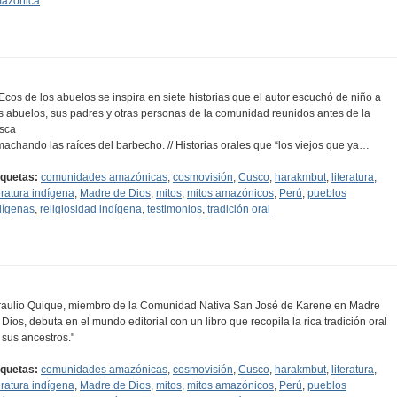
azónica
..Ecos de los abuelos se inspira en siete historias que el autor escuchó de niño a
s abuelos, sus padres y otras personas de la comunidad reunidos antes de la
sca
machando las raíces del barbecho. // Historias orales que “los viejos que ya…
iquetas:
comunidades amazónicas
,
cosmovisión
,
Cusco
,
harakmbut
,
literatura
,
teratura indígena
,
Madre de Dios
,
mitos
,
mitos amazónicos
,
Perú
,
pueblos
dígenas
,
religiosidad indígena
,
testimonios
,
tradición oral
raulio Quique, miembro de la Comunidad Nativa San José de Karene en Madre
 Dios, debuta en el mundo editorial con un libro que recopila la rica tradición oral
 sus ancestros."
iquetas:
comunidades amazónicas
,
cosmovisión
,
Cusco
,
harakmbut
,
literatura
,
teratura indígena
,
Madre de Dios
,
mitos
,
mitos amazónicos
,
Perú
,
pueblos