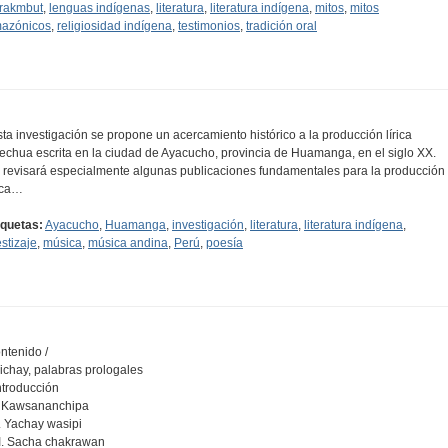
rakmbut
,
lenguas indígenas
,
literatura
,
literatura indígena
,
mitos
,
mitos
azónicos
,
religiosidad indígena
,
testimonios
,
tradición oral
sta investigación se propone un acercamiento histórico a la producción lírica
echua escrita en la ciudad de Ayacucho, provincia de Huamanga, en el siglo XX.
 revisará especialmente algunas publicaciones fundamentales para la producción
rica…
iquetas:
Ayacucho
,
Huamanga
,
investigación
,
literatura
,
literatura indígena
,
stizaje
,
música
,
música andina
,
Perú
,
poesía
ntenido /
Kichay, palabras prologales
Introducción
I. Kawsananchipa
II. Yachay wasipi
III. Sacha chakrawan