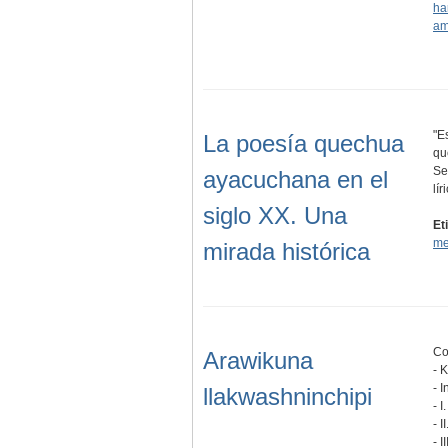
ha
am
"E
La poesía quechua
qu
Se
ayacuchana en el
lí
siglo XX. Una
Et
me
mirada histórica
Co
Arawikuna
- 
- 
llakwashninchipi
- 
- 
- 