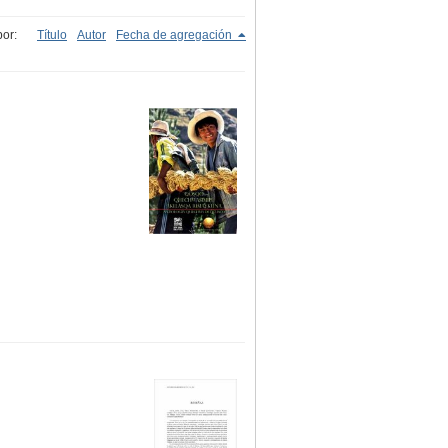
or:
Título
Autor
Fecha de agregación