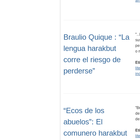
am
".
Braulio Quique : “La
su
pe
lengua harakbut
o 
corre el riesgo de
Et
li
perderse”
in
"B
“Ecos de los
de
de
abuelos”: El
Et
comunero harakbut
li