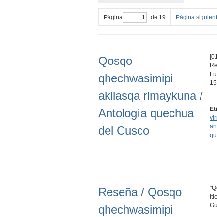
Página
de 19
Página siguien
[01
Qosqo
Re
Lu
qhechwasimipi
15
.....
akllasqa rimaykuna /
Et
Antología quechua
vir
an
del Cusco
qu
"Q
Reseña / Qosqo
It
Gu
qhechwasimipi