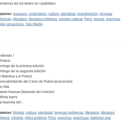
Versiones de los textos en castellano
iquetas:
bosques
,
costumbres
,
cultura
,
identidad
,
investigación
,
lenguas
dígenas
,
literatura
,
literatura indígena
,
paisaje cultural
,
Perú
,
poesía
,
quechua
,
gión amazónica
,
San Martín
ntenido /
 Potosí
Prologo de la primera edición
Prólogo de la segunda edición
El Malmisa y el Potosí
Descubrimiento del Cerro de Potosí [evocación]
La mita
Yawar Huacan [leyenda del rosicler)
Millma barra
La leyenda del…
iquetas:
Bolivia
,
cultura
,
identidad
,
lenguas indígenas
,
literatura
,
literatura
dígena
,
minería
,
mitos andinos
,
Perú
,
quechua
,
quechuas
,
tradición oral