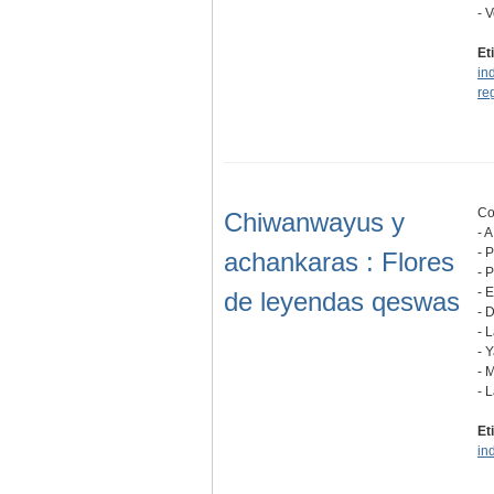
- 
Et
in
re
Co
Chiwanwayus y
- A
- 
achankaras : Flores
- 
- 
de leyendas qeswas
- 
- 
- 
- 
- 
Et
in