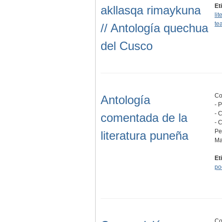
Et
akllasqa rimaykuna
li
te
// Antología quechua
del Cusco
Co
Antología
- 
- 
comentada de la
- 
Pe
literatura puneña
Ma
Et
po
Co