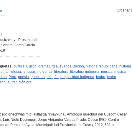
Ordenar p
te
]
qsichikuy - Presentación
is Arturo Flores García
-18
.............................................
iquetas:
cultura
,
Cusco
,
dramaturgia
,
evangelización
,
historia republicana
,
historia
reinal
,
Iglesia
,
lenguas indígenas
,
literatura
,
literatura indígena
,
música
,
música
dina
,
Perú
,
poesía
,
quechua
,
religión
,
religiosidad indígena
,
teatro
,
teatro
echua
,
tradición oral
osqo qhechwasimipi akllasqa rimaykuna / Antología quechua del Cusco". César
ier, Luis Nieto Degregori, Jorge Alejandor Vargas Prado. Cusco [PE] : Centro
aman Poma de Ayala, Municipalidad Provincial del Cusco, 2012, 531 p.