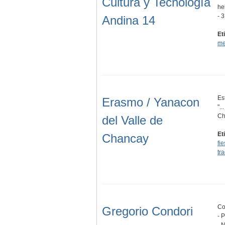
Cultura y Tecnología
he
- 
Andina 14
Et
me
Es
Erasmo / Yanacon
".
Ch
del Valle de
Et
Chancay
fi
tr
Co
Gregorio Condori
- 
- 