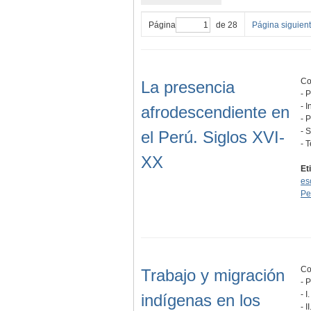
Página
de 28
Página siguien
Co
La presencia
- 
- 
afrodescendiente en
- 
- 
el Perú. Siglos XVI-
- 
XX
Et
es
Pe
Co
Trabajo y migración
- 
- 
indígenas en los
- 