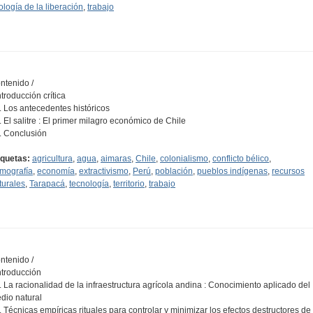
ología de la liberación
,
trabajo
ntenido /
ntroducción crítica
1. Los antecedentes históricos
2. El salitre : El primer milagro económico de Chile
3. Conclusión
iquetas:
agricultura
,
agua
,
aimaras
,
Chile
,
colonialismo
,
conflicto bélico
,
mografía
,
economía
,
extractivismo
,
Perú
,
población
,
pueblos indígenas
,
recursos
turales
,
Tarapacá
,
tecnología
,
territorio
,
trabajo
ntenido /
Introducción
1. La racionalidad de la infraestructura agrícola andina : Conocimiento aplicado del
dio natural
2. Técnicas empíricas rituales para controlar y minimizar los efectos destructores de