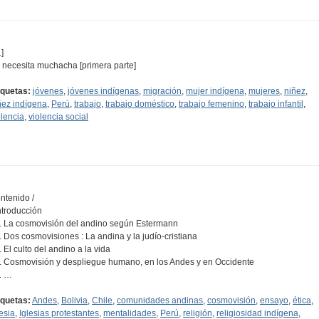
]
 necesita muchacha [primera parte]
iquetas:
jóvenes
,
jóvenes indígenas
,
migración
,
mujer indígena
,
mujeres
,
niñez
,
ñez indígena
,
Perú
,
trabajo
,
trabajo doméstico
,
trabajo femenino
,
trabajo infantil
,
olencia
,
violencia social
ntenido /
Introducción
1. La cosmovisión del andino según Estermann
2. Dos cosmovisiones : La andina y la judío-cristiana
. El culto del andino a la vida
4. Cosmovisión y despliegue humano, en los Andes y en Occidente
5. …
iquetas:
Andes
,
Bolivia
,
Chile
,
comunidades andinas
,
cosmovisión
,
ensayo
,
ética
,
lesia
,
Iglesias protestantes
,
mentalidades
,
Perú
,
religión
,
religiosidad indígena
,