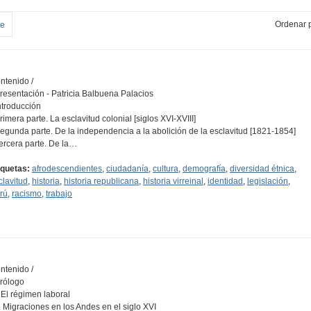
Ordenar p
te
ntenido /
Presentación - Patricia Balbuena Palacios
Introducción
Primera parte. La esclavitud colonial [siglos XVI-XVIII]
Segunda parte. De la independencia a la abolición de la esclavitud [1821-1854]
Tercera parte. De la…
iquetas:
afrodescendientes
,
ciudadanía
,
cultura
,
demografía
,
diversidad étnica
,
clavitud
,
historia
,
historia republicana
,
historia virreinal
,
identidad
,
legislación
,
rú
,
racismo
,
trabajo
ntenido /
Prólogo
I. El régimen laboral
II. Migraciones en los Andes en el siglo XVI