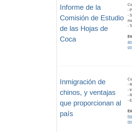
Co
Informe de la
- 
- 
Comisión de Estudio
ma
- 
de las Hojas de
Et
Coca
an
or
Co
Inmigración de
- 
- 
chinos, y ventajas
- 
- 
que proporcionan al
Et
país
hi
re