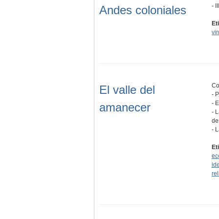
- 
Andes coloniales
Et
vir
Co
El valle del
- 
- 
amanecer
- 
de
- 
Et
ec
id
re