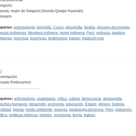
Gregorio
Asunta, mujer de Gregorio [Asunta Quispe Huamán]
Glosario
iquetas:
antropología
,
biografía
,
Cusco
,
etnografía
,
familia
,
glosario-diccionario
,
nguas indígenas
,
literatura indígena
,
mujer indígena
,
Perú
,
pobreza
,
pueblos
dígenas
,
quechua
,
quechuas
,
testimonios
,
trabajo
,
tradición oral
]
esentación
nzalo Portocarrero
.............................................
iquetas:
antropología
,
ciudadanía
,
crítica
,
cultura
,
democracia
,
demografía
,
rechos humanos
,
desarrollo
,
economía
,
educación
,
Estado
,
género
,
historia
,
entidad
,
Iglesia
,
medio ambiente
,
mujeres
,
pedagogía-docencia
,
Perú
,
población
,
ítica
,
políticas públicas
,
religión
,
sociología
,
teoría
,
trabajo