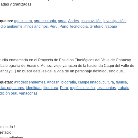
ladas y granizadas
3. …
iquetas:
agricultura
,
agroecología
,
agua
,
Andes
,
cosmovisión
,
investigación
,
dio ambiente
,
mitos andinos
,
Perú
,
Puno
,
tecnología
,
territorio
,
trabajo
tudio enmarcado en el Proyecto de Estudios Etnológicos del Valle de Chancay.
.. La biografía de Erasmo Muñoz, viejo yanacón de la hacienda Caqui del valle de
ancay [...] no busca detalles de la vida de un personaje definido, sino que…
iquetas:
afrodescendientes
,
Ancash
,
biografía
,
campesinado
,
cultura
,
familia
,
estas populares
,
identidad
,
literatura
,
Perú
,
región costeña
,
testimonios
,
trabajo
,
adición oral
,
yanaconas
ntenido /
Prefacio
Nota preliminar