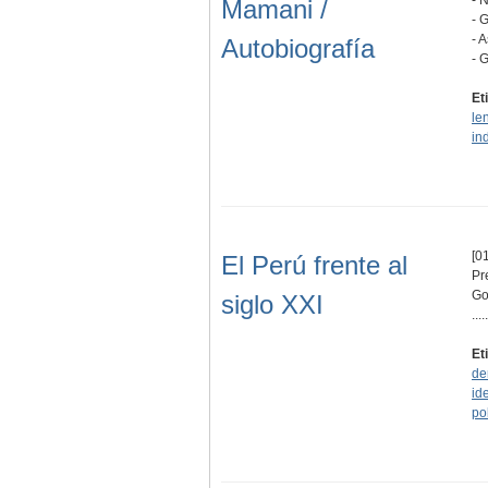
Mamani /
- 
- 
Autobiografía
- 
Et
le
in
[01
El Perú frente al
Pr
Go
siglo XXI
.....
Et
de
id
pol