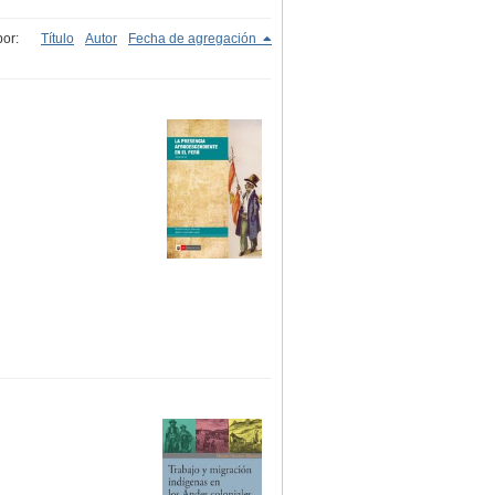
or:
Título
Autor
Fecha de agregación