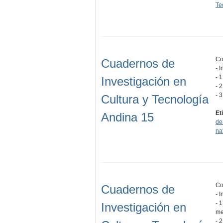
Te
Co
Cuadernos de
- I
- 
Investigación en
- 
- 
Cultura y Tecnología
Et
Andina 15
de
na
Co
Cuadernos de
- 
- 
Investigación en
me
- 