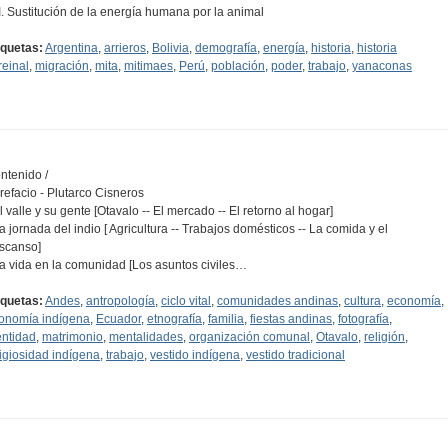
III. Sustitución de la energía humana por la animal
iquetas:
Argentina
,
arrieros
,
Bolivia
,
demografía
,
energía
,
historia
,
historia
reinal
,
migración
,
mita
,
mitimaes
,
Perú
,
población
,
poder
,
trabajo
,
yanaconas
ntenido /
Prefacio - Plutarco Cisneros
El valle y su gente [Otavalo -- El mercado -- El retorno al hogar]
La jornada del indio [ Agricultura -- Trabajos domésticos -- La comida y el
scanso]
La vida en la comunidad [Los asuntos civiles…
iquetas:
Andes
,
antropología
,
ciclo vital
,
comunidades andinas
,
cultura
,
economía
,
onomía indígena
,
Ecuador
,
etnografía
,
familia
,
fiestas andinas
,
fotografía
,
entidad
,
matrimonio
,
mentalidades
,
organización comunal
,
Otavalo
,
religión
,
ligiosidad indígena
,
trabajo
,
vestido indígena
,
vestido tradicional