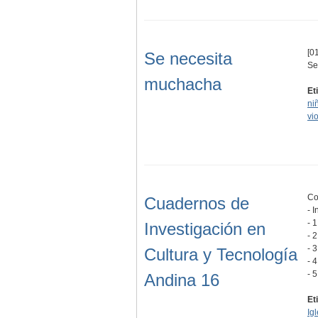
[01
Se necesita
Se
muchacha
Et
ni
vi
Co
Cuadernos de
- 
- 
Investigación en
- 
- 3
Cultura y Tecnología
- 
- 
Andina 16
Et
Ig