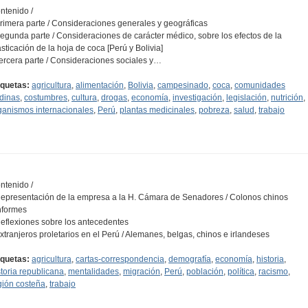
ntenido /
Primera parte / Consideraciones generales y geográficas
Segunda parte / Consideraciones de carácter médico, sobre los efectos de la
sticación de la hoja de coca [Perú y Bolivia]
Tercera parte / Consideraciones sociales y…
iquetas:
agricultura
,
alimentación
,
Bolivia
,
campesinado
,
coca
,
comunidades
dinas
,
costumbres
,
cultura
,
drogas
,
economía
,
investigación
,
legislación
,
nutrición
,
ganismos internacionales
,
Perú
,
plantas medicinales
,
pobreza
,
salud
,
trabajo
ntenido /
Representación de la empresa a la H. Cámara de Senadores / Colonos chinos
Informes
Reflexiones sobre los antecedentes
Extranjeros proletarios en el Perú / Alemanes, belgas, chinos e irlandeses
iquetas:
agricultura
,
cartas-correspondencia
,
demografía
,
economía
,
historia
,
storia republicana
,
mentalidades
,
migración
,
Perú
,
población
,
política
,
racismo
,
gión costeña
,
trabajo