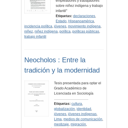
empleadores y trabajadores
sobre niñez indígena y trabajo
infantil"
Etiquetas:
declaraciones
,
Estado
,
Hispanoamérica
,
incidencia política
,
jóvenes
,
movimiento indígena
,
niñez
,
niñez indígena
,
política
,
políticas públicas
,
trabajo infantil
Neocholos : Entre la
tradición y la modernidad
Tesis presentada para optar el
Grado Académico de
Licenciada en Sociología
........................................
Etiquetas:
cultura
,
globalización
,
identidad
,
jóvenes
,
jóvenes indígenas
,
Lima
,
medios de comunicación
,
mestizaje
,
migración
,