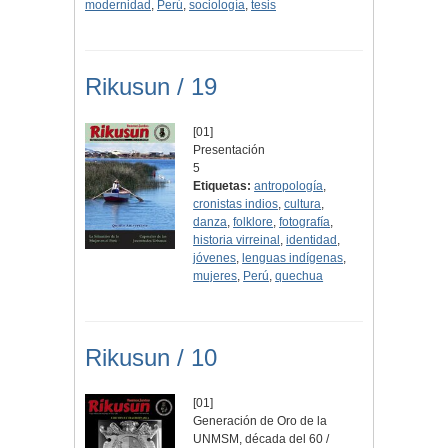
modernidad
,
Perú
,
sociología
,
tesis
Rikusun / 19
[01]
Presentación
5
Etiquetas:
antropología
,
cronistas indios
,
cultura
,
danza
,
folklore
,
fotografía
,
historia virreinal
,
identidad
,
jóvenes
,
lenguas indígenas
,
mujeres
,
Perú
,
quechua
Rikusun / 10
[01]
Generación de Oro de la
UNMSM, década del 60 /