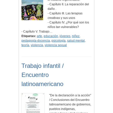
- Capítulo II. La reparación del
daño .
- Capítulo III. Las terapias
creativas y sus usos
- Capítulo IV. ¿Por qué son los
niños tan vulnerables?
- Capítulo V. Trabajo…
Etiquetas:
arte
,
educación
,
jóvenes
,
niñez
,
pedagogía-docencia
,
psicología
,
salud mental
,
teoría
,
violencia
,
violencia sexual
Trabajo infantil /
Encuentro
latinoamericano
"De la declaración a la acción"
/ Conclusiones del Encuentro
latinoamericano de gobiernos,
pueblos indígenas,