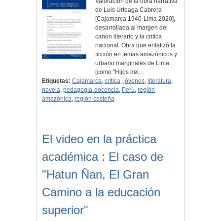
Valoración de la obra narrativa
de Luis Urteaga Cabrera
[Cajamarca 1940-Lima 2020],
desarrollada al margen del
canon literario y la critica
nacional. Obra que enfatizó la
ficción en temas amazónicos y
urbano marginales de Lima
[como "Hijos del…
Etiquetas:
Cajamarca
,
crítica
,
jóvenes
,
literatura
,
novela
,
pedagogía-docencia
,
Perú
,
región
amazónica
,
región costeña
El video en la práctica
académica : El caso de
"Hatun Ñan, El Gran
Camino a la educación
superior"