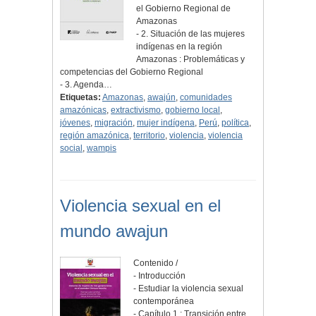
el Gobierno Regional de
Amazonas
- 2. Situación de las mujeres
indígenas en la región
Amazonas : Problemáticas y
competencias del Gobierno Regional
- 3. Agenda…
Etiquetas:
Amazonas
,
awajún
,
comunidades
amazónicas
,
extractivismo
,
gobierno local
,
jóvenes
,
migración
,
mujer indígena
,
Perú
,
política
,
región amazónica
,
territorio
,
violencia
,
violencia
social
,
wampis
Violencia sexual en el
mundo awajun
Contenido /
- Introducción
- Estudiar la violencia sexual
contemporánea
- Capítulo 1 : Transición entre