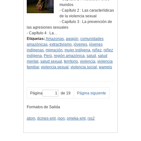
mundos
- Capítulo 2 : Las características
de la violencia sexual
- Capítulo 3 : La prevención de
las agresiones sexuales
- Capítulo 4 : La…
Etiquetas:
Amazonas
,
awajún
,
comunidades
amazónicas
,
extractivismo
,
jóvenes
,
jóvenes
indígenas
,
migración
,
mujer indígena
,
niñez
,
niñez
indígena
,
Perú
,
región amazónica
,
salud
,
salud
mental
,
salud sexual
,
territorio
,
violencia
,
violencia
familiar
,
violencia sexual
,
violencia social
,
wampis
Página
de 19
Página siguiente
Formatos de Salida
atom
,
dcmes-xml
,
json
,
omeka-xml
,
rss2