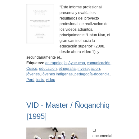
"Este informe profesional
presenta y evalúa los
resultados del proyecto
profesional de realización de
los videos adjuntos,
principalmente “Hatun Ñan, el
gran camino hacia la
educación superior” (2008,
desde ahora video 1), y
secundariamente el…
Etiquetas:
antropología
,
Ayacucho
,
comunicación
,
Cusco
,
educación
,
etnografía
,
investigación
,
jóvenes
,
jóvenes indígenas
,
pedagogía-docencia
,
Perú
,
tesis
,
video
VID - Master / Ñoqanchiq
[1995]
El
documental