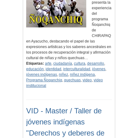
presenta la
experiencia
del
programa
Ñoqanchiq
de
CHIRAPAQ
en Ayacucho, destacando el papel de las
expresiones artísticas y los saberes ancestrales en
los procesos de recuperación integral y afirmación
cultural de niñas y niños quechuas…
Etiquetas:
arte
,
ciudadanía
,
cultura
,
desarrollo
,
educación
,
identidad
,
interculturalidad
,
jóvenes
,
jóvenes indígenas
,
niñez
,
niñez indígena
,
Programa Ñoqanchiq
,
quechuas
,
video
,
video
institucional
VID - Master / Taller de
jóvenes indígenas
"Derechos y deberes de