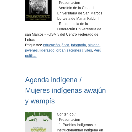
- Presentación
- Aerofoto de la Ciudad
Universitaria de San Marcos
[cortesía de Martín Fabbri]
- Reconquista de la
Federación Universitaria de
san Marcos - FUSM y del Centro Federado de
Letras -…
Etiquetas:
educación
,
ética
,
fotografía
,
historia
,
jóvenes
,
liderazgo
,
organizaciones civiles
,
Perú
,
política
Agenda indígena /
Mujeres indígenas awajún
y wampís
Contenido /
- Presentación
- 1. Pueblos indígenas e
institucionalidad indígena en