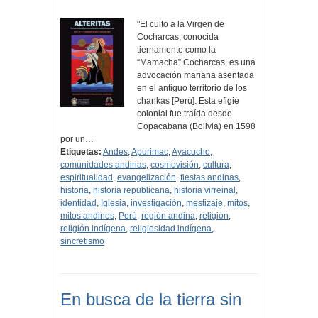
"El culto a la Virgen de
Cocharcas, conocida
tiernamente como la
“Mamacha” Cocharcas, es una
advocación mariana asentada
en el antiguo territorio de los
chankas [Perú]. Esta efigie
colonial fue traída desde
Copacabana (Bolivia) en 1598
por un…
Etiquetas:
Andes
,
Apurimac
,
Ayacucho
,
comunidades andinas
,
cosmovisión
,
cultura
,
espiritualidad
,
evangelización
,
fiestas andinas
,
historia
,
historia republicana
,
historia virreinal
,
identidad
,
Iglesia
,
investigación
,
mestizaje
,
mitos
,
mitos andinos
,
Perú
,
región andina
,
religión
,
religión indígena
,
religiosidad indígena
,
sincretismo
En busca de la tierra sin