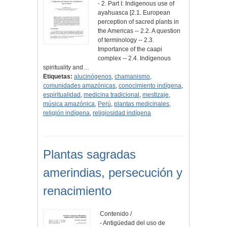
- 2. Part I: Indigenous use of
ayahuasca [2.1. European
perception of sacred plants in
the Americas -- 2.2. A question
of terminology -- 2.3.
Importance of the caapi
complex -- 2.4. Indigenous
spirituality and…
Etiquetas:
alucinógenos
,
chamanismo
,
comunidades amazónicas
,
conocimiento indígena
,
espiritualidad
,
medicina tradicional
,
mestizaje
,
música amazónica
,
Perú
,
plantas medicinales
,
religión indígena
,
religiosidad indígena
Plantas sagradas
amerindias, persecución y
renacimiento
Contenido /
- Antigüedad del uso de