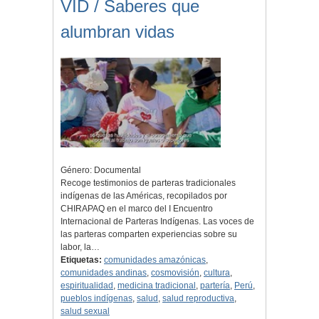
VID / Saberes que
alumbran vidas
Género: Documental
Recoge testimonios de parteras tradicionales
indígenas de las Américas, recopilados por
CHIRAPAQ en el marco del I Encuentro
Internacional de Parteras Indígenas. Las voces de
las parteras comparten experiencias sobre su
labor, la…
Etiquetas:
comunidades amazónicas
,
comunidades andinas
,
cosmovisión
,
cultura
,
espiritualidad
,
medicina tradicional
,
partería
,
Perú
,
pueblos indígenas
,
salud
,
salud reproductiva
,
salud sexual