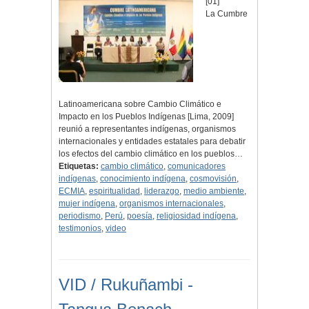
[01]
La Cumbre
Latinoamericana sobre Cambio Climático e
Impacto en los Pueblos Indígenas [Lima, 2009]
reunió a representantes indígenas, organismos
internacionales y entidades estatales para debatir
los efectos del cambio climático en los pueblos…
Etiquetas:
cambio climático
,
comunicadores
indígenas
,
conocimiento indígena
,
cosmovisión
,
ECMIA
,
espiritualidad
,
liderazgo
,
medio ambiente
,
mujer indígena
,
organismos internacionales
,
periodismo
,
Perú
,
poesía
,
religiosidad indígena
,
testimonios
,
video
VID / Rukuñambi -