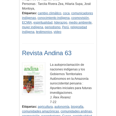
Personas : Tarcila Rivera Zea, Hilaria Supa, José
Montoya,
Etiquetas:
cambio climático
,
coca
,
comunicadores
indígenas
,
conocimiento indígena
,
cosmovisión
,
ECMIA
,
espiritualidad
,
liderazgo
,
medio ambiente
,
mujer indígena
,
periodismo
,
Perú
,
religiosidad
indígena
,
testimonios
,
video
Revista Andina 63
La autoproclamación de
naciones indígenas y los
Gobiernos Territoriales
Autónomos en la Amazonía
suroccidental peruana :
Apuntes iniciales para futuras
investigaciones.
J. Álex Álvarez
7-22
Etiquetas:
agricultura
,
autonomía
,
biografía
,
comunidades amazónicas
,
comunidades andinas
,