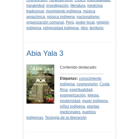
cosmovisión
,
curanderismo
,
Cusco
,
espiritualidad
,
harakmbut
,
investigación
,
literatura
,
medicina
tradicional
,
movimiento indígena
,
música
amazónica
,
música indígena
,
nacionalismo
,
organización comunal
,
Perú
,
poder local
,
religión
indígena
,
religiosidad indígena
,
ritos
,
territorio
Abia Yala 3
Contenido destacado:
...............................................
Etiquetas:
conocimiento
indígena
,
cosmovisión
,
Costa
Rica
,
espiritualidad
,
evangelización
,
Iglesia
,
modernidad
,
mujer indígena
,
niñez indígena
,
plantas
medicinales
,
pueblos
indígenas
,
Teología de la liberación