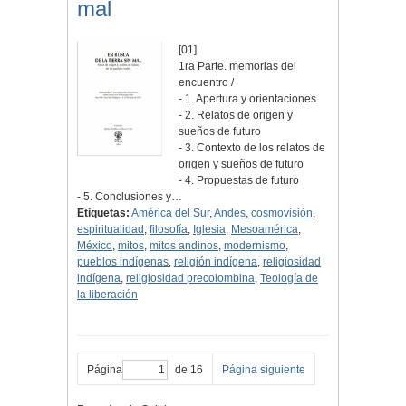
mal
[01]
1ra Parte. memorias del
encuentro /
- 1. Apertura y orientaciones
- 2. Relatos de origen y
sueños de futuro
- 3. Contexto de los relatos de
origen y sueños de futuro
- 4. Propuestas de futuro
- 5. Conclusiones y…
Etiquetas:
América del Sur
,
Andes
,
cosmovisión
,
espiritualidad
,
filosofía
,
Iglesia
,
Mesoamérica
,
México
,
mitos
,
mitos andinos
,
modernismo
,
pueblos indígenas
,
religión indígena
,
religiosidad
indígena
,
religiosidad precolombina
,
Teología de
la liberación
Página
de 16
Página siguiente