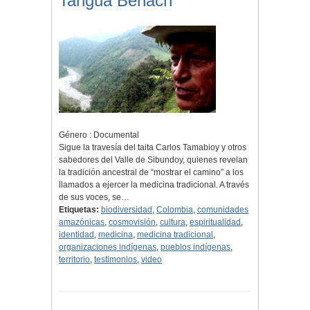
Tangua Benach
Género : Documental
Sigue la travesía del taita Carlos Tamabioy y otros
sabedores del Valle de Sibundoy, quienes revelan
la tradición ancestral de “mostrar el camino” a los
llamados a ejercer la medicina tradicional. A través
de sus voces, se…
Etiquetas:
biodiversidad
,
Colombia
,
comunidades
amazónicas
,
cosmovisión
,
cultura
,
espiritualidad
,
identidad
,
medicina
,
medicina tradicional
,
organizaciones indígenas
,
pueblos indígenas
,
territorio
,
testimonios
,
video