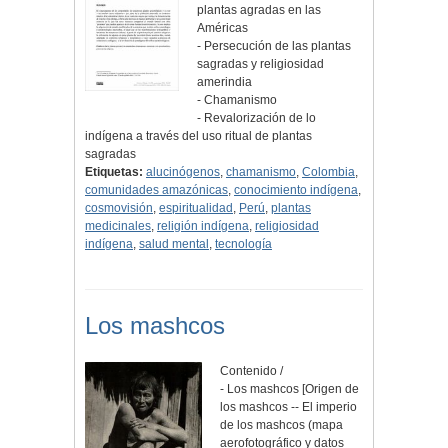
plantas agradas en las
Américas
- Persecución de las plantas
sagradas y religiosidad
amerindia
- Chamanismo
- Revalorización de lo
indígena a través del uso ritual de plantas
sagradas
Etiquetas:
alucinógenos
,
chamanismo
,
Colombia
,
comunidades amazónicas
,
conocimiento indígena
,
cosmovisión
,
espiritualidad
,
Perú
,
plantas
medicinales
,
religión indígena
,
religiosidad
indígena
,
salud mental
,
tecnología
Los mashcos
Contenido /
- Los mashcos [Origen de
los mashcos -- El imperio
de los mashcos (mapa
aerofotográfico y datos