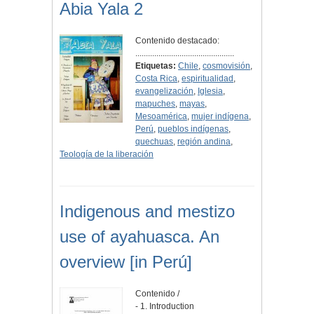
Abia Yala 2
Contenido destacado:
...............................................
Etiquetas:
Chile
,
cosmovisión
,
Costa Rica
,
espiritualidad
,
evangelización
,
Iglesia
,
mapuches
,
mayas
,
Mesoamérica
,
mujer indígena
,
Perú
,
pueblos indígenas
,
quechuas
,
región andina
,
Teología de la liberación
Indigenous and mestizo
use of ayahuasca. An
overview [in Perú]
Contenido /
- 1. Introduction