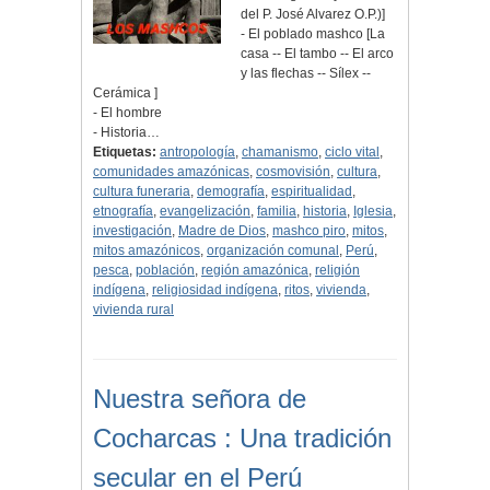
del P. José Alvarez O.P.)]
- El poblado mashco [La
casa -- El tambo -- El arco
y las flechas -- Sílex --
Cerámica ]
- El hombre
- Historia…
Etiquetas:
antropología
,
chamanismo
,
ciclo vital
,
comunidades amazónicas
,
cosmovisión
,
cultura
,
cultura funeraria
,
demografía
,
espiritualidad
,
etnografía
,
evangelización
,
familia
,
historia
,
Iglesia
,
investigación
,
Madre de Dios
,
mashco piro
,
mitos
,
mitos amazónicos
,
organización comunal
,
Perú
,
pesca
,
población
,
región amazónica
,
religión
indígena
,
religiosidad indígena
,
ritos
,
vivienda
,
vivienda rural
Nuestra señora de
Cocharcas : Una tradición
secular en el Perú