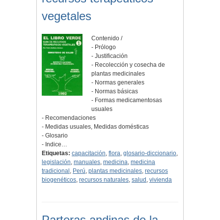
vegetales
Contenido /
- Prólogo
- Justificación
- Recolección y cosecha de
plantas medicinales
- Normas generales
- Normas básicas
- Formas medicamentosas
usuales
- Recomendaciones
- Medidas usuales, Medidas domésticas
- Glosario
- Indice…
Etiquetas:
capacitación
,
flora
,
glosario-diccionario
,
legislación
,
manuales
,
medicina
,
medicina
tradicional
,
Perú
,
plantas medicinales
,
recursos
biogenéticos
,
recursos naturales
,
salud
,
vivienda
Parteras andinas de la