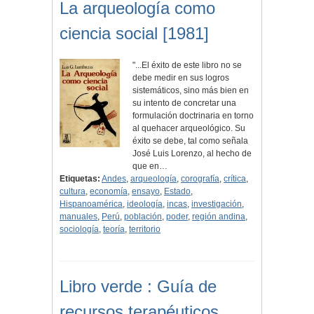
La arqueología como
ciencia social [1981]
"...El éxito de este libro no se
debe medir en sus logros
sistemáticos, sino más bien en
su intento de concretar una
formulación doctrinaria en torno
al quehacer arqueológico. Su
éxito se debe, tal como señala
José Luis Lorenzo, al hecho de
que en…
Etiquetas:
Andes
,
arqueología
,
corografía
,
crítica
,
cultura
,
economía
,
ensayo
,
Estado
,
Hispanoamérica
,
ideología
,
incas
,
investigación
,
manuales
,
Perú
,
población
,
poder
,
región andina
,
sociología
,
teoría
,
territorio
Libro verde : Guía de
recursos terapéuticos