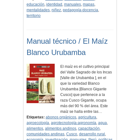
educación
,
identidad
,
manuales
,
mapas
,
mentalidades
,
niñez
,
pedagogía-docencia
,
territorio
Manual técnico / El Maíz
Blanco Urubamba
El maíz es el cultivo principal
del Valle Sagrado de los Incas
[Valle de Urubamba ], en el
que la variedad Blanco
Urubamba [Blanco Gigante
Cusco] que pertenece a la
raza Cusco Gigante, ocupa
más del 90 % del área. Este
maíz se halla entre las…
Etiquetas:
abonos orgánicos
,
agricultura
,
agroecología
,
agrotecnología-agronomía
,
agua
,
alimentos
,
alimentos andinos
,
capacitación
,
comunidades andinas
,
Cusco
,
desarrollo rural
,
economía
,
investigación
,
manuales
,
Perú
,
políticas