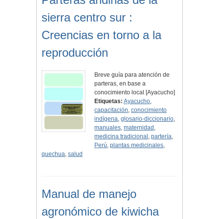
sierra centro sur :
Creencias en torno a la
reproducción
Breve guía para atención de
parteras, en base a
conocimiento local [Ayacucho]
Etiquetas:
Ayacucho
,
capacitación
,
conocimiento
indígena
,
glosario-diccionario
,
manuales
,
maternidad
,
medicina tradicional
,
partería
,
Perú
,
plantas medicinales
,
quechua
,
salud
Manual de manejo
agronómico de kiwicha