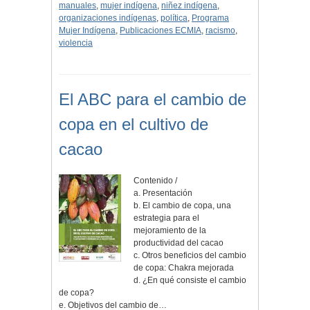
manuales
,
mujer indígena
,
niñez indígena
,
organizaciones indígenas
,
política
,
Programa
Mujer Indígena
,
Publicaciones ECMIA
,
racismo
,
violencia
El ABC para el cambio de
copa en el cultivo de
cacao
Contenido /
a. Presentación
b. El cambio de copa, una
estrategia para el
mejoramiento de la
productividad del cacao
c. Otros beneficios del cambio
de copa: Chakra mejorada
d. ¿En qué consiste el cambio
de copa?
e. Objetivos del cambio de…