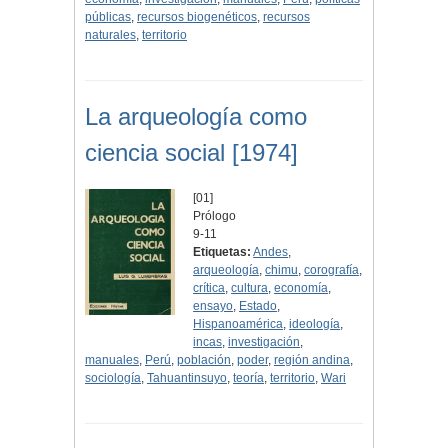
públicas
,
recursos biogenéticos
,
recursos
naturales
,
territorio
La arqueología como
ciencia social [1974]
[01]
Prólogo
9-11
Etiquetas:
Andes
,
arqueología
,
chimu
,
corografía
,
crítica
,
cultura
,
economía
,
ensayo
,
Estado
,
Hispanoamérica
,
ideología
,
incas
,
investigación
,
manuales
,
Perú
,
población
,
poder
,
región andina
,
sociología
,
Tahuantinsuyo
,
teoría
,
territorio
,
Wari