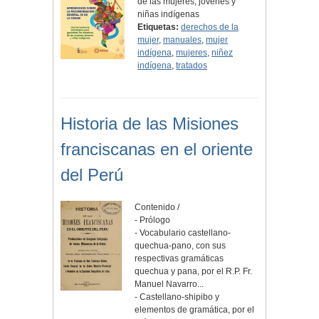
de las mujeres, jóvenes y
niñas indígenas
Etiquetas:
derechos de la
mujer
,
manuales
,
mujer
indígena
,
mujeres
,
niñez
indígena
,
tratados
Historia de las Misiones
franciscanas en el oriente
del Perú
Contenido /
- Prólogo
- Vocabulario castellano-
quechua-pano, con sus
respectivas gramáticas
quechua y pana, por el R.P. Fr.
Manuel Navarro...
- Castellano-shipibo y
elementos de gramática, por el