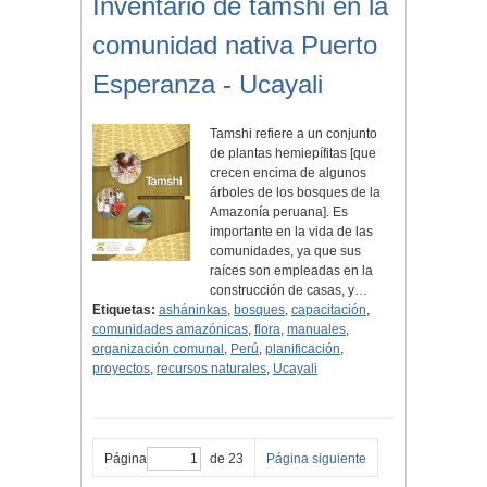
Inventario de tamshi en la
comunidad nativa Puerto
Esperanza - Ucayali
Tamshi refiere a un conjunto
de plantas hemiepífitas [que
crecen encima de algunos
árboles de los bosques de la
Amazonía peruana]. Es
importante en la vida de las
comunidades, ya que sus
raíces son empleadas en la
construcción de casas, y…
Etiquetas:
asháninkas
,
bosques
,
capacitación
,
comunidades amazónicas
,
flora
,
manuales
,
organización comunal
,
Perú
,
planificación
,
proyectos
,
recursos naturales
,
Ucayali
Página
de 23
Página siguiente