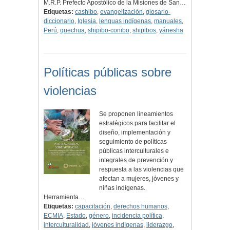
M.R.P. Prefecto Apostólico de la Misiones de San…
Etiquetas:
cashibo
,
evangelización
,
glosario-
diccionario
,
Iglesia
,
lenguas indígenas
,
manuales
,
Perú
,
quechua
,
shipibo-conibo
,
shipibos
,
yánesha
Políticas públicas sobre
violencias
Se proponen lineamientos
estratégicos para facilitar el
diseño, implementación y
seguimiento de políticas
públicas interculturales e
integrales de prevención y
respuesta a las violencias que
afectan a mujeres, jóvenes y
niñas indígenas.
Herramienta…
Etiquetas:
capacitación
,
derechos humanos
,
ECMIA
,
Estado
,
género
,
incidencia política
,
interculturalidad
,
jóvenes indígenas
,
liderazgo
,