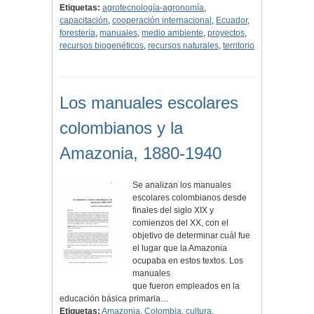
Etiquetas:
agrotecnología-agronomía
,
capacitación
,
cooperación internacional
,
Ecuador
,
forestería
,
manuales
,
medio ambiente
,
proyectos
,
recursos biogenéticos
,
recursos naturales
,
territorio
Los manuales escolares
colombianos y la
Amazonia, 1880-1940
Se analizan los manuales
escolares colombianos desde
finales del siglo XIX y
comienzos del XX, con el
objetivo de determinar cuál fue
el lugar que la Amazonia
ocupaba en estos textos. Los
manuales
que fueron empleados en la
educación básica primaria…
Etiquetas:
Amazonia
,
Colombia
,
cultura
,