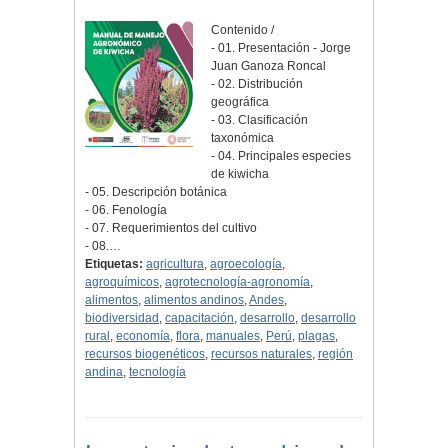
Contenido /
- 01. Presentación - Jorge
Juan Ganoza Roncal
- 02. Distribución
geográfica
- 03. Clasificación
taxonómica
- 04. Principales especies
de kiwicha
- 05. Descripción botánica
- 06. Fenología
- 07. Requerimientos del cultivo
- 08.…
Etiquetas:
agricultura
,
agroecología
,
agroquímicos
,
agrotecnología-agronomía
,
alimentos
,
alimentos andinos
,
Andes
,
biodiversidad
,
capacitación
,
desarrollo
,
desarrollo
rural
,
economía
,
flora
,
manuales
,
Perú
,
plagas
,
recursos biogenéticos
,
recursos naturales
,
región
andina
,
tecnología