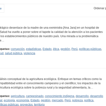
Ordenar p
te
 trágico desenlace de la madre de una exministra [Ana Jara] en un hospital de
Salud ha vuelto a poner sobre el tapete la calidad de la atención a los pacientes
 los establecimientos públicos de nuestro país. Una mirada a la problemática
ue…
iquetas:
corrupción
,
estadísticas
,
Estado
,
ética
,
gestión
,
Perú
,
políticas públicas
,
lud
,
salud pública
,
violencia
álisis conceptual de la agricultura ecológica. Enfoque en temas críticos como la
mpatibilidad entre el conocimiento campesino y el científico; los impactos de la
ricultura ecológica sobre la pobreza rural y la seguridad alimentaria, la…
iquetas:
agricultura
,
campesinado
,
conocimiento indígena
,
desarrollo
,
desarrollo
al
,
ecología
,
economía
,
Estado
,
gestión
,
mercado
,
Perú
,
pobreza
,
política
,
líticas públicas
,
proyectos
,
territorio