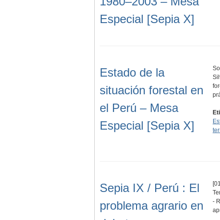
1980–2003 – Mesa
Especial [Sepia X]
So
Estado de la
Si
fo
situación forestal en
pr
el Perú – Mesa
Et
Es
Especial [Sepia X]
ter
[01
Sepia IX / Perú : El
Te
- 
problema agrario en
ap