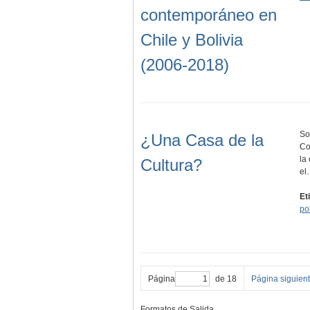
contemporáneo en
Chile y Bolivia
(2006-2018)
So
¿Una Casa de la
Co
la
Cultura?
el
Et
po
Página
de 18
Página siguien
Formatos de Salida