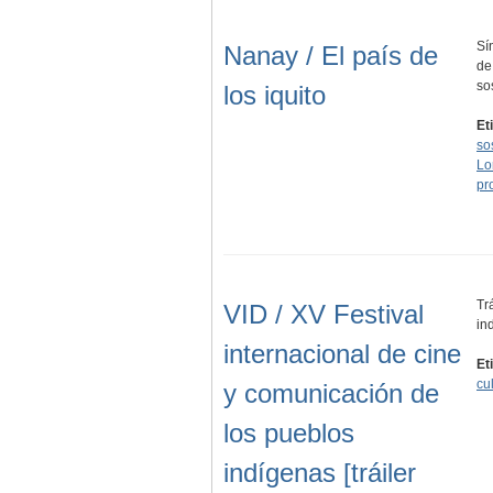
Sí
Nanay / El país de
de
so
los iquito
Et
so
Lo
pr
Tr
VID / XV Festival
in
internacional de cine
Et
cul
y comunicación de
los pueblos
indígenas [tráiler