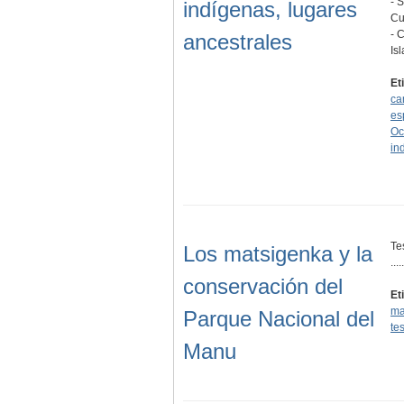
- 
indígenas, lugares
Cu
- 
ancestrales
Is
Et
ca
es
Oc
in
Te
Los matsigenka y la
.....
conservación del
Et
ma
Parque Nacional del
tes
Manu