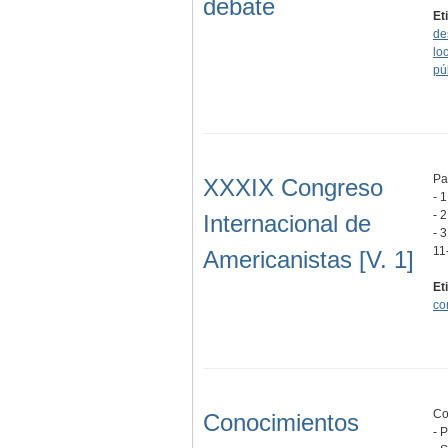
debate
Et
de
lo
pú
Pa
XXXIX Congreso
- 
- 
Internacional de
- 
11
Americanistas [V. 1]
Et
co
Co
Conocimientos
- 