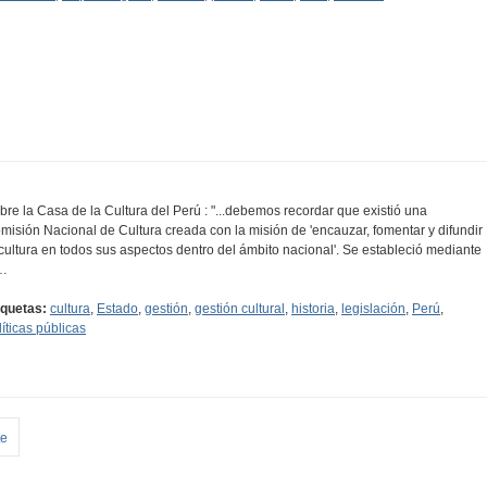
bre la Casa de la Cultura del Perú : "...debemos recordar que existió una
misión Nacional de Cultura creada con la misión de 'encauzar, fomentar y difundir
 cultura en todos sus aspectos dentro del ámbito nacional'. Se estableció mediante
…
iquetas:
cultura
,
Estado
,
gestión
,
gestión cultural
,
historia
,
legislación
,
Perú
,
líticas públicas
te