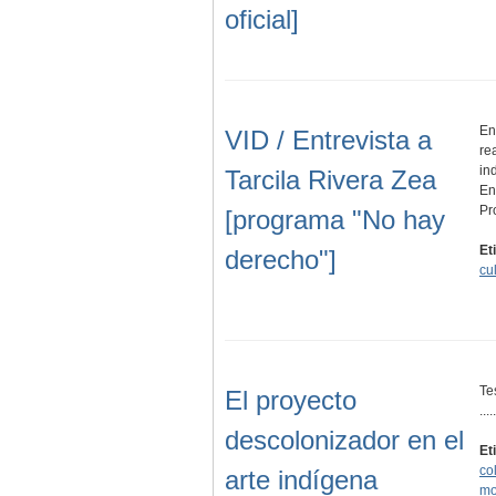
oficial]
En
VID / Entrevista a
re
in
Tarcila Rivera Zea
En
Pr
[programa "No hay
Et
derecho"]
cul
Te
El proyecto
.....
descolonizador en el
Et
co
arte indígena
mo