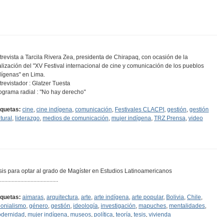
trevista a Tarcila Rivera Zea, presidenta de Chirapaq, con ocasión de la
alización del "XV Festival internacional de cine y comunicación de los pueblos
dígenas" en Lima.
trevistador : Glatzer Tuesta
ograma radial : "No hay derecho"
iquetas:
cine
,
cine indígena
,
comunicación
,
Festivales CLACPI
,
gestión
,
gestión
tural
,
liderazgo
,
medios de comunicación
,
mujer indígena
,
TRZ Prensa
,
video
sis para optar al grado de Magíster en Estudios Latinoamericanos
........................................
iquetas:
aimaras
,
arquitectura
,
arte
,
arte indígena
,
arte popular
,
Bolivia
,
Chile
,
lonialismo
,
género
,
gestión
,
ideología
,
investigación
,
mapuches
,
mentalidades
,
dernidad
,
mujer indígena
,
museos
,
política
,
teoría
,
tesis
,
vivienda