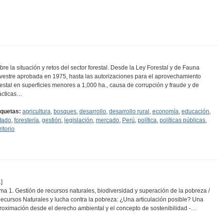
bre la situación y retos del sector forestal. Desde la Ley Forestal y de Fauna
lvestre aprobada en 1975, hasta las autorizaciones para el aprovechamiento
restal en superficies menores a 1,000 ha., causa de corrupción y fraude y de
ácticas…
iquetas:
agricultura
,
bosques
,
desarrollo
,
desarrollo rural
,
economía
,
educación
,
tado
,
forestería
,
gestión
,
legislación
,
mercado
,
Perú
,
política
,
políticas públicas
,
ritorio
]
ma 1. Gestión de recursos naturales, biodiversidad y superación de la pobreza /
Recursos Naturales y lucha contra la pobreza: ¿Una articulación posible? Una
roximación desde el derecho ambiental y el concepto de sostenibilidad -…