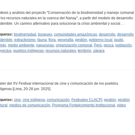
ntesis y análisis del proyecto "Conservación de la biodiversidad y manejo comunal
 los recursos naturales en la cuenca del Nanay", a partir del modelo de desarrollo
stenible. Un camino alternativo para solucionar la crisis ambiental y social…
iquetas:
biodiversidad
,
bosques
,
comunidades amazónicas
,
desarrollo
,
desarrollo
stenible
,
extractivismo
,
fauna
,
flora
,
geografía
,
gestión
,
gobierno local
,
iquito
,
reto
,
medio ambiente
,
napurunas
,
organización comunal
,
Perú
,
pesca
,
población
,
oyectos
,
pueblos indígenas
,
recursos naturales
,
territorio
,
zápara
áiler del XV Festival internacional de cine y comunicación de los pueblos
dígenas [Lima, 20-28 jun. 2025]
iquetas:
cine
,
cine indígena
,
comunicación
,
Festivales CLACPI
,
gestión
,
gestión
tural
,
medios de comunicación
,
Programa Fortalecimiento Institucional
,
video