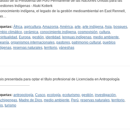
Saludo de la Presidenta del Foro Permanente de las Naciones Unidas para las
estiones Indígenas - Aluki Kotierk
Conocimiento indígena, el legado de la gestión medioambiental en East Rennell,
las…
iquetas:
África
,
agricultura
,
Amazonia
,
América
,
arte
,
arte indígena
,
Asia
,
bosques
,
mbio climático
,
cerámica
,
conocimiento indígena
,
cosmovisión
,
cultura
,
piritualidad
,
Europa
,
gestión
,
identidad
,
lenguas indígenas
,
medio ambiente
,
eanía
,
organismos internacionales
,
pastores
,
patrimonio cultural
,
pueblos
dígenas
,
reservas naturales
,
territorio
,
yáneshas
sis presentada para optar el título profesional de Licenciada en Antropología
..................................
iquetas:
antropología
,
Cusco
,
ecología
,
ecoturismo
,
gestión
,
investigación
,
chigengas
,
Madre de Dios
,
medio ambiente
,
Perú
,
reservas naturales
,
territorio
,
is
,
turismo