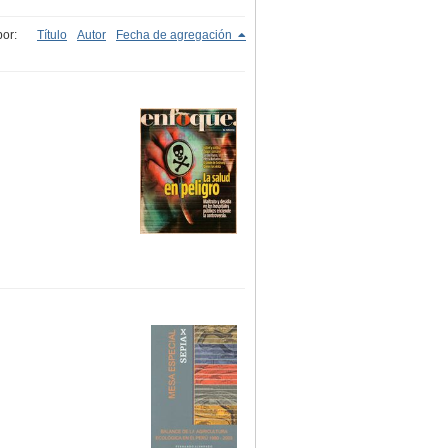
or:
Título
Autor
Fecha de agregación