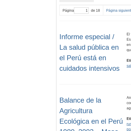
Página
de 18
Página siguien
El
Informe especial /
Es
en
La salud pública en
q
el Perú está en
Et
sa
cuidados intensivos
An
Balance de la
co
ag
Agricultura
Et
Ecológica en el Perú
rur
po