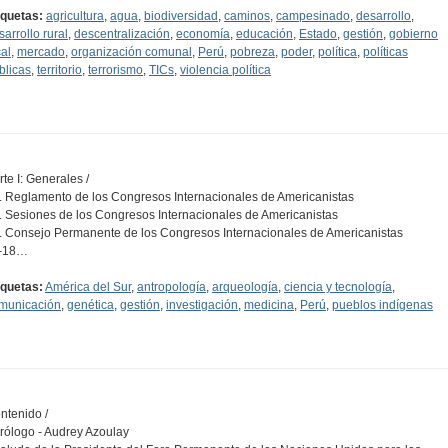
iquetas:
agricultura
,
agua
,
biodiversidad
,
caminos
,
campesinado
,
desarrollo
,
sarrollo rural
,
descentralización
,
economía
,
educación
,
Estado
,
gestión
,
gobierno
cal
,
mercado
,
organización comunal
,
Perú
,
pobreza
,
poder
,
política
,
políticas
blicas
,
territorio
,
terrorismo
,
TICs
,
violencia política
rte I: Generales /
1. Reglamento de los Congresos Internacionales de Americanistas
2. Sesiones de los Congresos Internacionales de Americanistas
3. Consejo Permanente de los Congresos Internacionales de Americanistas
-18…
iquetas:
América del Sur
,
antropología
,
arqueología
,
ciencia y tecnología
,
municación
,
genética
,
gestión
,
investigación
,
medicina
,
Perú
,
pueblos indígenas
ntenido /
Prólogo - Audrey Azoulay