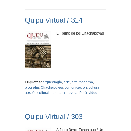
Quipu Virtual / 314
El Reino de los Chachapoyas
.............................................................
Etiquetas:
arqueología
,
arte
,
arte moderno
,
biografía
,
Chachapoyas
,
comunicación
,
cultura
,
gestión cultural
,
literatura
,
novela
,
Perú
,
video
Quipu Virtual / 303
Alfredo Bryce Echenique / Un