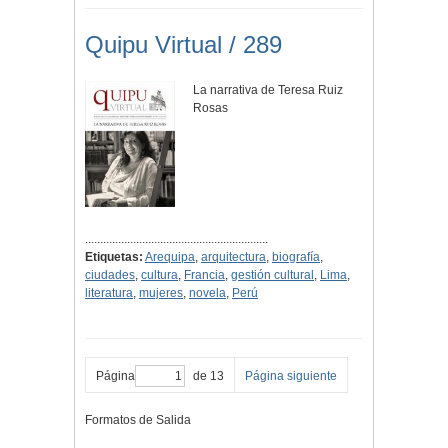
Quipu Virtual / 289
La narrativa de Teresa Ruiz
Rosas
.............................................................
Etiquetas:
Arequipa
,
arquitectura
,
biografía
,
ciudades
,
cultura
,
Francia
,
gestión cultural
,
Lima
,
literatura
,
mujeres
,
novela
,
Perú
Página
de 13
Página siguiente
Formatos de Salida