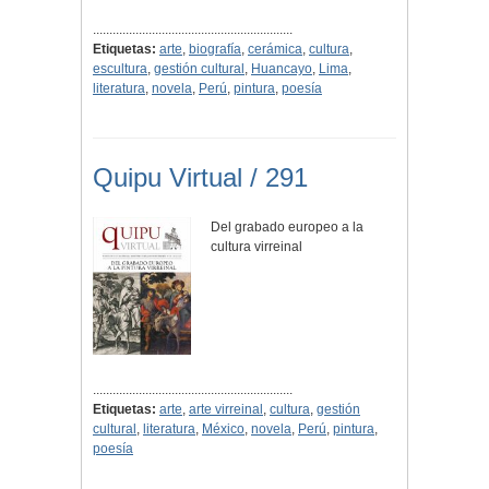
.............................................................
Etiquetas:
arte
,
biografía
,
cerámica
,
cultura
,
escultura
,
gestión cultural
,
Huancayo
,
Lima
,
literatura
,
novela
,
Perú
,
pintura
,
poesía
Quipu Virtual / 291
Del grabado europeo a la
cultura virreinal
.............................................................
Etiquetas:
arte
,
arte virreinal
,
cultura
,
gestión
cultural
,
literatura
,
México
,
novela
,
Perú
,
pintura
,
poesía