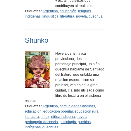
y extralingüísticos que
contribuyen al realismo…
Etiquetas:
Argentina
,
educación
,
lenguas
indígenas
,
lingüística
,
literatura
,
novela
,
quechua
Shunko
Novela de temática
provinciana, desde el
personaje principal, un niño
quechua hablante de Santiago
del Estero, que entabla una
relación especial con su
profesor, venido de la gran
ciudad. Ha sido utilizada como
libro de lectura en el sistema
escolar…
Etiquetas:
Argentina
,
comunidades andinas
,
educación
,
educación popular
,
educación rural
,
literatura
,
niñez
,
niñez indígena
,
novela
,
pedagogía-docencia
,
psicología
,
pueblos
indígenas
,
quechuas