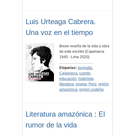
Luis Urteaga Cabrera.
Una voz en el tiempo
Breve reseña de la vida y obra
de este escritor [Cajamarca
1940 - Lima 2020]
.....................................
Etiquetas:
biografía
,
Cajamarca
,
cuento
,
educación
,
historieta
,
literatura
,
novela
,
Perú
,
región
amazónica
,
región costeña
Literatura amazónica : El
rumor de la vida