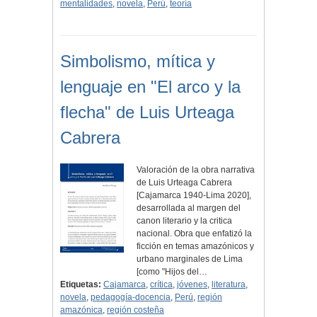
mentalidades
,
novela
,
Perú
,
teoría
Simbolismo, mítica y
lenguaje en "El arco y la
flecha" de Luis Urteaga
Cabrera
Valoración de la obra narrativa
de Luis Urteaga Cabrera
[Cajamarca 1940-Lima 2020],
desarrollada al margen del
canon literario y la critica
nacional. Obra que enfatizó la
ficción en temas amazónicos y
urbano marginales de Lima
[como "Hijos del…
Etiquetas:
Cajamarca
,
crítica
,
jóvenes
,
literatura
,
novela
,
pedagogía-docencia
,
Perú
,
región
amazónica
,
región costeña