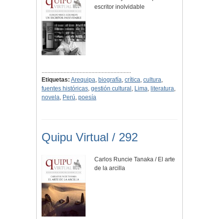
escritor inolvidable
.............................................................
Etiquetas:
Arequipa
,
biografía
,
crítica
,
cultura
,
fuentes históricas
,
gestión cultural
,
Lima
,
literatura
,
novela
,
Perú
,
poesía
Quipu Virtual / 292
Carlos Runcie Tanaka / El arte
de la arcilla