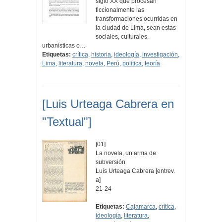
siglo XX que procesan
ficcionalmente las
transformaciones ocurridas en
la ciudad de Lima, sean estas
sociales, culturales,
urbanísticas o…
Etiquetas:
crítica
,
historia
,
ideología
,
investigación
,
Lima
,
literatura
,
novela
,
Perú
,
política
,
teoría
[Luis Urteaga Cabrera en
"Textual"]
[01]
La novela, un arma de
subversión
Luis Urteaga Cabrera [entrev.
a]
21-24
Etiquetas:
Cajamarca
,
crítica
,
ideología
,
literatura
,