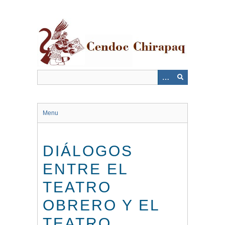
Saltar
al
contenido
principal
Menu
DIÁLOGOS
ENTRE EL
TEATRO
OBRERO Y EL
TEATRO