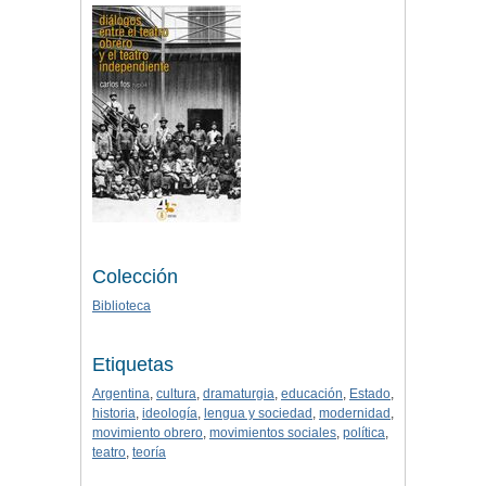
Colección
Biblioteca
Etiquetas
Argentina
,
cultura
,
dramaturgia
,
educación
,
Estado
,
historia
,
ideología
,
lengua y sociedad
,
modernidad
,
movimiento obrero
,
movimientos sociales
,
política
,
teatro
,
teoría