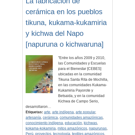
La fabricación de
cerámica en los pueblos
tikuna, kukama-kukamiria
y kichwa del Napo
[napuruna o kichwaruna]
"Entre los años 2009 y 2010,
las Comunidades y Escuelas
para el Bienestar [CEBES]
ubicadas en la comunidad
Tikuna Santa Rita de Mochilla,
en las comunidades Kukama-
Kukamiria Payorote y
Betsaida, y en la comunidad
Kichwa de Campo Serio,
desarrollaron…
Etiquetas:
arte
,
arte indígena
,
arte popular
,
artesanía
,
cerámica
,
comunidades amazónicas
,
conocimiento indígena
,
educación
,
kichwas
,
kokama-kokamiria
,
mitos amazónicos
,
napurunas
,
Perú
,
proyectos
,
tecnología
,
textiles amazónicos
,