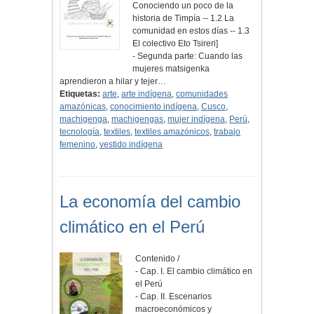
Conociendo un poco de la
historia de Timpía -- 1.2 La
comunidad en estos días -- 1.3
El colectivo Eto Tsireri]
- Segunda parte: Cuando las
mujeres matsigenka
aprendieron a hilar y tejer…
Etiquetas:
arte
,
arte indígena
,
comunidades
amazónicas
,
conocimiento indígena
,
Cusco
,
machigenga
,
machigengas
,
mujer indígena
,
Perú
,
tecnología
,
textiles
,
textiles amazónicos
,
trabajo
femenino
,
vestido indígena
La economía del cambio
climático en el Perú
Contenido /
- Cap. I. El cambio climático en
el Perú
- Cap. II. Escenarios
macroeconómicos y