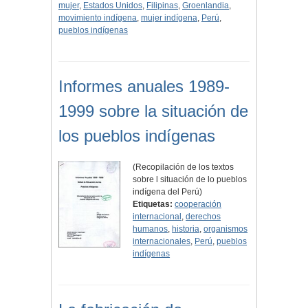
mujer
,
Estados Unidos
,
Filipinas
,
Groenlandia
,
movimiento indígena
,
mujer indígena
,
Perú
,
pueblos indígenas
Informes anuales 1989-
1999 sobre la situación de
los pueblos indígenas
(Recopilación de los textos
sobre l situación de lo pueblos
indígena del Perú)
Etiquetas:
cooperación
internacional
,
derechos
humanos
,
historia
,
organismos
internacionales
,
Perú
,
pueblos
indígenas