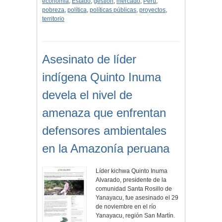
economía
,
Estado
,
gestión
,
mercado
,
Perú
,
pobreza
,
política
,
políticas públicas
,
proyectos
,
territorio
Asesinato de líder
indígena Quinto Inuma
devela el nivel de
amenaza que enfrentan
defensores ambientales
en la Amazonía peruana
Líder kichwa Quinto Inuma
Alvarado, presidente de la
comunidad Santa Rosillo de
Yanayacu, fue asesinado el 29
de noviembre en el río
Yanayacu, región San Martín.