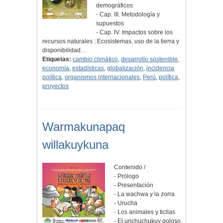
demográficos
- Cap. III. Metodología y
supuestos
- Cap. IV. Impactos sobre los
recursos naturales : Ecosistemas, uso de la tierra y
disponibilidad…
Etiquetas:
cambio climático
,
desarrollo sostenible
,
economía
,
estadísticas
,
globalización
,
incidencia
política
,
organismos internacionales
,
Perú
,
política
,
proyectos
Warmakunapaq
willakuykuna
Contenido /
- Prólogo
- Presentación
- La wachwa y la zorra
- Urucha
- Los animales y ticllas
- El unchuchukuy goloso