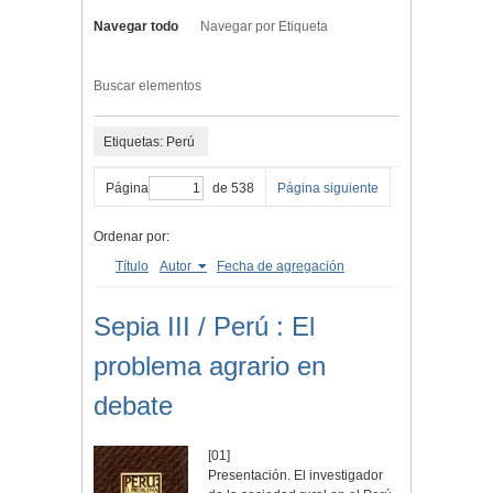
Navegar todo
Navegar por Etiqueta
Buscar elementos
Etiquetas: Perú
Página
de 538
Página siguiente
Ordenar por:
Título
Autor
Fecha de agregación
Sepia III / Perú : El
problema agrario en
debate
[01]
Presentación. El investigador