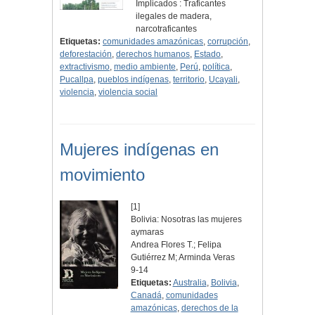
Implicados : Traficantes
ilegales de madera,
narcotraficantes
Etiquetas:
comunidades amazónicas
,
corrupción
,
deforestación
,
derechos humanos
,
Estado
,
extractivismo
,
medio ambiente
,
Perú
,
política
,
Pucallpa
,
pueblos indígenas
,
territorio
,
Ucayali
,
violencia
,
violencia social
Mujeres indígenas en
movimiento
[1]
Bolivia: Nosotras las mujeres
aymaras
Andrea Flores T.; Felipa
Gutiérrez M; Arminda Veras
9-14
Etiquetas:
Australia
,
Bolivia
,
Canadá
,
comunidades
amazónicas
,
derechos de la