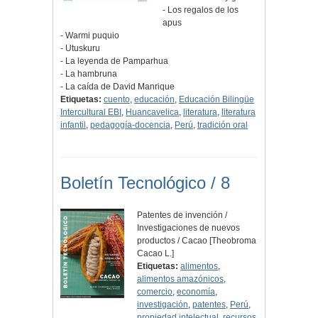
- Los regalos de los
apus
- Warmi puquio
- Utuskuru
- La leyenda de Pamparhua
- La hambruna
- La caída de David Manrique
Etiquetas:
cuento
,
educación
,
Educación Bilingüe
Intercultural EBI
,
Huancavelica
,
literatura
,
literatura
infantil
,
pedagogía-docencia
,
Perú
,
tradición oral
Boletín Tecnológico / 8
Patentes de invención /
Investigaciones de nuevos
productos / Cacao [Theobroma
Cacao L.]
Etiquetas:
alimentos
,
alimentos amazónicos
,
comercio
,
economía
,
investigación
,
patentes
,
Perú
,
propiedad intelectual
,
recursos