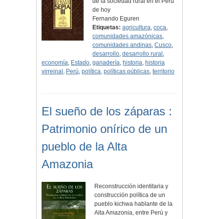
de la sociedad rural en el Perú
de hoy
Fernando Eguren
Etiquetas:
agricultura
,
coca
,
comunidades amazónicas
,
comunidades andinas
,
Cusco
,
desarrollo
,
desarrollo rural
,
economía
,
Estado
,
ganadería
,
historia
,
historia
virreinal
,
Perú
,
política
,
políticas públicas
,
territorio
El sueño de los záparas :
Patrimonio onírico de un
pueblo de la Alta
Amazonia
Reconstrucción identitaria y
construcción política de un
pueblo kichwa hablante de la
Alta Amazonia, entre Perú y