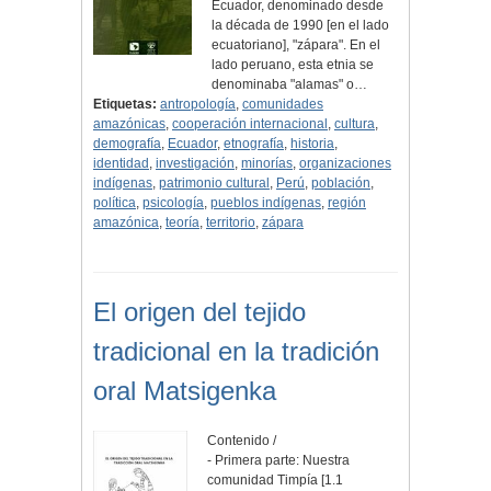
Ecuador, denominado desde
la década de 1990 [en el lado
ecuatoriano], "zápara". En el
lado peruano, esta etnia se
denominaba "alamas" o…
Etiquetas:
antropología
,
comunidades
amazónicas
,
cooperación internacional
,
cultura
,
demografía
,
Ecuador
,
etnografía
,
historia
,
identidad
,
investigación
,
minorías
,
organizaciones
indígenas
,
patrimonio cultural
,
Perú
,
población
,
política
,
psicología
,
pueblos indígenas
,
región
amazónica
,
teoría
,
territorio
,
zápara
El origen del tejido
tradicional en la tradición
oral Matsigenka
Contenido /
- Primera parte: Nuestra
comunidad Timpía [1.1