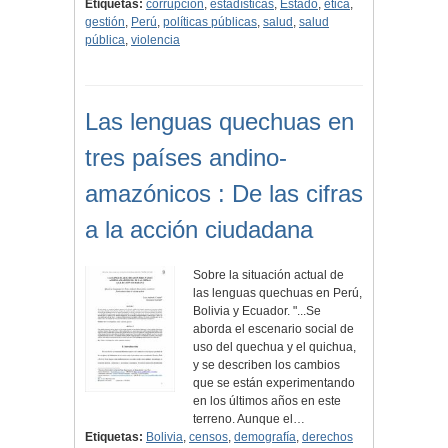
Etiquetas:
corrupción
,
estadísticas
,
Estado
,
ética
,
gestión
,
Perú
,
políticas públicas
,
salud
,
salud
pública
,
violencia
Las lenguas quechuas en
tres países andino-
amazónicos : De las cifras
a la acción ciudadana
Sobre la situación actual de
las lenguas quechuas en Perú,
Bolivia y Ecuador. "...Se
aborda el escenario social de
uso del quechua y el quichua,
y se describen los cambios
que se están experimentando
en los últimos años en este
terreno. Aunque el…
Etiquetas:
Bolivia
,
censos
,
demografía
,
derechos