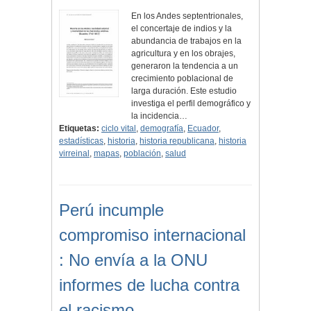
En los Andes septentrionales,
el concertaje de indios y la
abundancia de trabajos en la
agricultura y en los obrajes,
generaron la tendencia a un
crecimiento poblacional de
larga duración. Este estudio
investiga el perfil demográfico y
la incidencia…
Etiquetas:
ciclo vital
,
demografía
,
Ecuador
,
estadísticas
,
historia
,
historia republicana
,
historia
virreinal
,
mapas
,
población
,
salud
Perú incumple
compromiso internacional
: No envía a la ONU
informes de lucha contra
el racismo