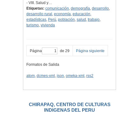
- VIII. Salud y…
Etiquetas:
comunicación
,
demografía
,
desarrollo
,
desarrollo rural
,
economía
,
educación
,
estadísticas
,
Perú
,
población
,
salud
,
trabajo
,
turismo
,
vivienda
Página
de 29
Página siguiente
Formatos de Salida
atom
,
dcmes-xml
,
json
,
omeka-xml
,
rss2
CHIRAPAQ, CENTRO DE CULTURAS
INDIGENAS DEL PERU
.