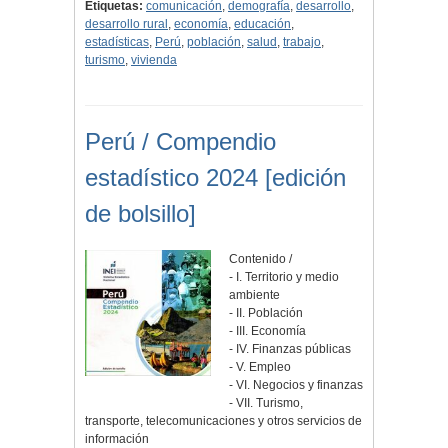
Etiquetas:
comunicación
,
demografía
,
desarrollo
,
desarrollo rural
,
economía
,
educación
,
estadísticas
,
Perú
,
población
,
salud
,
trabajo
,
turismo
,
vivienda
Perú / Compendio
estadístico 2024 [edición
de bolsillo]
Contenido /
- I. Territorio y medio
ambiente
- II. Población
- III. Economía
- IV. Finanzas públicas
- V. Empleo
- VI. Negocios y finanzas
- VII. Turismo,
transporte, telecomunicaciones y otros servicios de
información