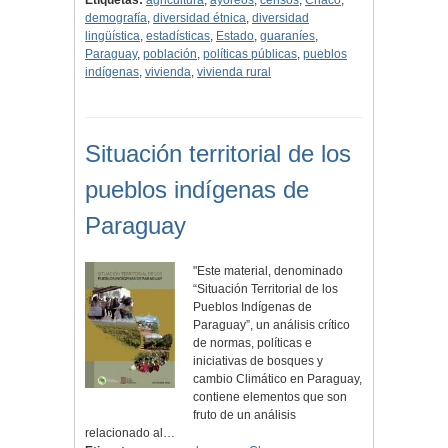
Etiquetas:
agricultura
,
ayoreos
,
censos
,
Chaco
,
demografía
,
diversidad étnica
,
diversidad
lingüística
,
estadísticas
,
Estado
,
guaraníes
,
Paraguay
,
población
,
políticas públicas
,
pueblos
indígenas
,
vivienda
,
vivienda rural
Situación territorial de los
pueblos indígenas de
Paraguay
"Este material, denominado
“Situación Territorial de los
Pueblos Indígenas de
Paraguay”, un análisis crítico
de normas, políticas e
iniciativas de bosques y
cambio Climático en Paraguay,
contiene elementos que son
fruto de un análisis
relacionado al…