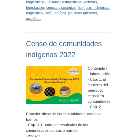
lingüísticos
,
Ecuador
,
estadísticas
,
kichwas
,
legislación
,
lengua y sociedad
,
lenguas indígenas
,
lingüística
,
Perú
,
política
,
políticas públicas
,
quechua
Censo de comunidades
indígenas 2022
Contenido /
- Introducción
- Cap. 1. El
contexto del
operativo
censal en
comunidades
- Cap. 2.
Características de las comunidades, aldeas o
barrios
- Cap. 3. Cuadro de resultados de las
comunidades, aldeas o barrios
- Anexos