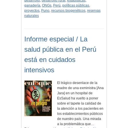
desarrollo
,
desarrollo rural
,
estadísticas
,
ganadería
,
ONGs
,
Perú
,
políticas públicas
,
proyectos
,
Puno
,
recursos biogenéticos
,
reservas
naturales
Informe especial / La
salud pública en el Perú
está en cuidados
intensivos
El trágico desenlace de la
madre de una exministra [Ana
Jara] en un hospital de
EsSalud ha vuelto a poner
sobre el tapete la calidad de
la atención a los pacientes en
los establecimientos públicos
de nuestro país. Una mirada
a la problemática que…