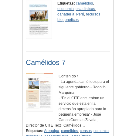
Etiquetas:
camélidos
,
economía
,
estadísticas
,
ganadería
,
Perú
,
recursos
biogenéticos
Camélidos 7
Contenido /
- La agenda camélidos para el
siguiente gobierno - Rodolfo
Marquina
- “En el CITE encuentran un
servicio que está en la
dimensión apropiada para la
pequeña empresa” - José
Carlos Cuentas Zavala,
Director de CITE Textil Camélidos…
Etiquetas:
Arequipa
,
camélidos
,
censos
,
comercio
,