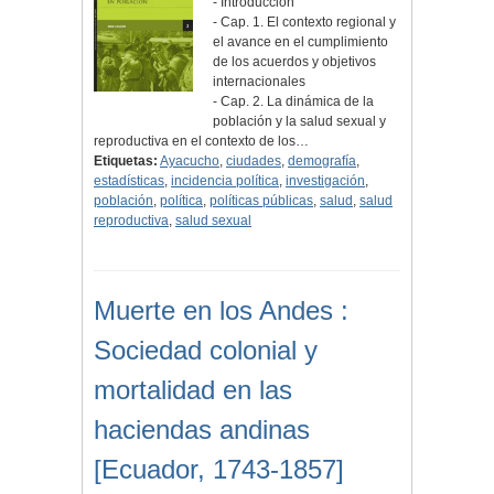
- Introducción
- Cap. 1. El contexto regional y
el avance en el cumplimiento
de los acuerdos y objetivos
internacionales
- Cap. 2. La dinámica de la
población y la salud sexual y
reproductiva en el contexto de los…
Etiquetas:
Ayacucho
,
ciudades
,
demografía
,
estadísticas
,
incidencia política
,
investigación
,
población
,
política
,
políticas públicas
,
salud
,
salud
reproductiva
,
salud sexual
Muerte en los Andes :
Sociedad colonial y
mortalidad en las
haciendas andinas
[Ecuador, 1743-1857]