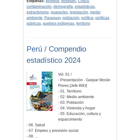
Etiquetas:
ayoreos
,
bosques
,
Chaco
,
contaminación
,
demografía
,
estadísticas
,
extractivismo
,
guaraníes
,
legislación
,
medio
ambiente
,
Paraguay
,
población
,
política
,
políticas
públicas
,
pueblos indígenas
,
territorio
Perú / Compendio
estadístico 2024
Vol. 01 /
- Presentación - Gaspar Morán
Flores [Jefe INEI]
- 01. Territorio
- 02. Medio ambiente
- 03. Población
- 04. Vivienda y hogar
- 05. Educación, cultura y
esparcimiento
- 06. Salud
- 07. Empleo y previsión social
- 08. …