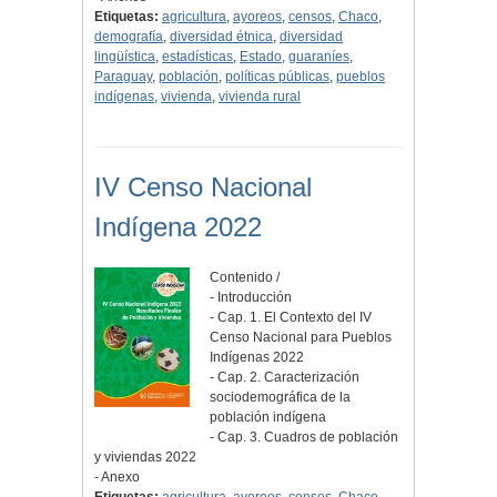
Etiquetas:
agricultura
,
ayoreos
,
censos
,
Chaco
,
demografía
,
diversidad étnica
,
diversidad
lingüística
,
estadísticas
,
Estado
,
guaraníes
,
Paraguay
,
población
,
políticas públicas
,
pueblos
indígenas
,
vivienda
,
vivienda rural
IV Censo Nacional
Indígena 2022
Contenido /
- Introducción
- Cap. 1. El Contexto del IV
Censo Nacional para Pueblos
Indígenas 2022
- Cap. 2. Caracterización
sociodemográfica de la
población indígena
- Cap. 3. Cuadros de población
y viviendas 2022
- Anexo