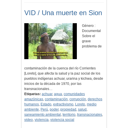
VID / Una muerte en Sion
Género :
Documental
Sobre el
grave
problema de
contaminación de la cuenca del río Corrientes
[Loreto], que afecta la salud y la paz social de los
pueblos indígenas achuar, urarina y kichwa, desde
inicios de la década de 1970, por las
transnacionales…
Etiquetas:
achuar
,
agua
,
comunidades
amazónicas
,
contaminación
,
corrupción
,
derechos
humanos
,
Estado
,
extractivismo
,
Loreto
,
medio
ambiente
,
Perú
,
poder
,
propiedad
,
salud
,
saneamiento ambiental
,
territorio
,
transnacionales
,
video
,
violencia
,
violencia social