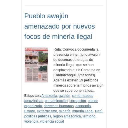
Pueblo awajún
amenazado por nuevos
focos de minería ilegal
Ruta. Convoca documenta la
presencia en territorio awajún
de decenas de dragas de
minería ilegal, que se han
desplazado al río Comaina en
Condorcanqui [Amazonas].
Además existen 19 petitorios
mineros sobre territorios awajún
que se superponen a los…
Etiquetas:
Amazonia
,
awajún
,
comunidades
amazónicas
,
contaminación
,
corrupción
,
crimen
organizado
,
derechos humanos
,
economía
,
Estado
,
extractivismo
,
minería
,
minería ilegal
,
Perú
,
políticas públicas
,
región amazónica
,
territorio
,
violencia
,
violencia social