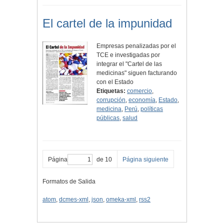
El cartel de la impunidad
Empresas penalizadas por el
TCE e investigadas por
integrar el "Cartel de las
medicinas" siguen facturando
con el Estado
Etiquetas:
comercio
,
corrupción
,
economía
,
Estado
,
medicina
,
Perú
,
políticas
públicas
,
salud
Página
de 10
Página siguiente
Formatos de Salida
atom
,
dcmes-xml
,
json
,
omeka-xml
,
rss2