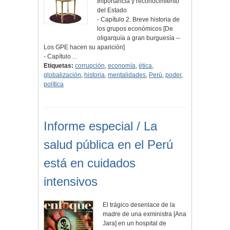
Importancia y reconocimiento
del Estado
- Capítulo 2. Breve historia de
los grupos económicos [De
oligarquía a gran burguesía --
Los GPE hacen su aparición]
- Capítulo…
Etiquetas:
corrupción
,
economía
,
ética
,
globalización
,
historia
,
mentalidades
,
Perú
,
poder
,
política
Informe especial / La
salud pública en el Perú
está en cuidados
intensivos
El trágico desenlace de la
madre de una exministra [Ana
Jara] en un hospital de