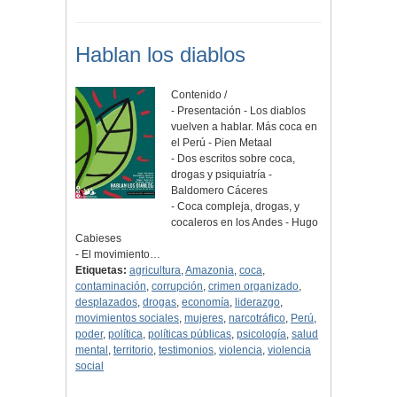
Hablan los diablos
Contenido /
- Presentación - Los diablos
vuelven a hablar. Más coca en
el Perú - Pien Metaal
- Dos escritos sobre coca,
drogas y psiquiatría -
Baldomero Cáceres
- Coca compleja, drogas, y
cocaleros en los Andes - Hugo
Cabieses
- El movimiento…
Etiquetas:
agricultura
,
Amazonia
,
coca
,
contaminación
,
corrupción
,
crimen organizado
,
desplazados
,
drogas
,
economía
,
liderazgo
,
movimientos sociales
,
mujeres
,
narcotráfico
,
Perú
,
poder
,
política
,
políticas públicas
,
psicología
,
salud
mental
,
territorio
,
testimonios
,
violencia
,
violencia
social