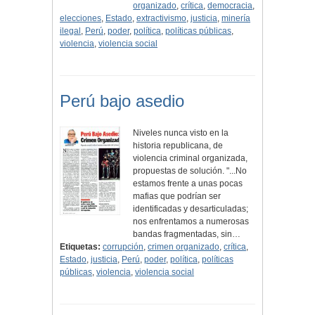
organizado
,
crítica
,
democracia
,
elecciones
,
Estado
,
extractivismo
,
justicia
,
minería
ilegal
,
Perú
,
poder
,
política
,
políticas públicas
,
violencia
,
violencia social
Perú bajo asedio
Niveles nunca visto en la
historia republicana, de
violencia criminal organizada,
propuestas de solución. "...No
estamos frente a unas pocas
mafias que podrían ser
identificadas y desarticuladas;
nos enfrentamos a numerosas
bandas fragmentadas, sin…
Etiquetas:
corrupción
,
crimen organizado
,
crítica
,
Estado
,
justicia
,
Perú
,
poder
,
política
,
políticas
públicas
,
violencia
,
violencia social