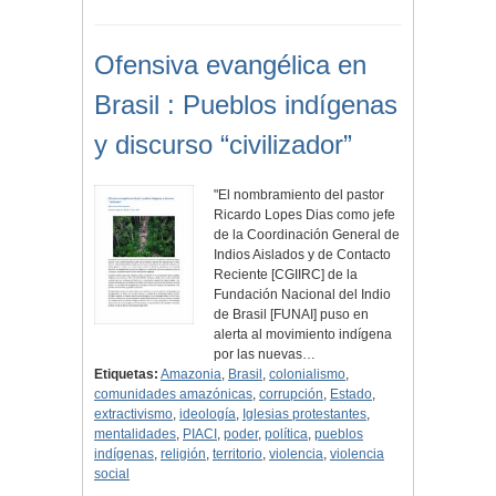
Ofensiva evangélica en
Brasil : Pueblos indígenas
y discurso “civilizador”
"El nombramiento del pastor
Ricardo Lopes Dias como jefe
de la Coordinación General de
Indios Aislados y de Contacto
Reciente [CGIIRC] de la
Fundación Nacional del Indio
de Brasil [FUNAI] puso en
alerta al movimiento indígena
por las nuevas…
Etiquetas:
Amazonia
,
Brasil
,
colonialismo
,
comunidades amazónicas
,
corrupción
,
Estado
,
extractivismo
,
ideología
,
Iglesias protestantes
,
mentalidades
,
PIACI
,
poder
,
política
,
pueblos
indígenas
,
religión
,
territorio
,
violencia
,
violencia
social