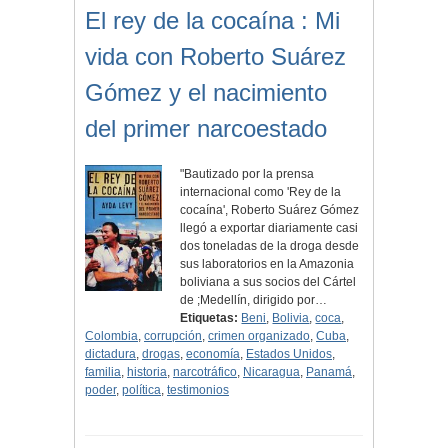
El rey de la cocaína : Mi
vida con Roberto Suárez
Gómez y el nacimiento
del primer narcoestado
"Bautizado por la prensa
internacional como 'Rey de la
cocaína', Roberto Suárez Gómez
llegó a exportar diariamente casi
dos toneladas de la droga desde
sus laboratorios en la Amazonia
boliviana a sus socios del Cártel
de ;Medellín, dirigido por…
Etiquetas:
Beni
,
Bolivia
,
coca
,
Colombia
,
corrupción
,
crimen organizado
,
Cuba
,
dictadura
,
drogas
,
economía
,
Estados Unidos
,
familia
,
historia
,
narcotráfico
,
Nicaragua
,
Panamá
,
poder
,
política
,
testimonios