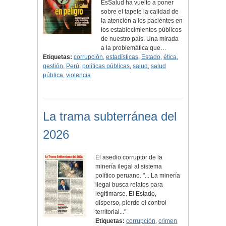
EsSalud ha vuelto a poner
sobre el tapete la calidad de
la atención a los pacientes en
los establecimientos públicos
de nuestro país. Una mirada
a la problemática que…
Etiquetas:
corrupción
,
estadísticas
,
Estado
,
ética
,
gestión
,
Perú
,
políticas públicas
,
salud
,
salud
pública
,
violencia
La trama subterránea del
2026
El asedio corruptor de la
minería ilegal al sistema
político peruano. "... La minería
ilegal busca relatos para
legitimarse. El Estado,
disperso, pierde el control
territorial..."
Etiquetas:
corrupción
,
crimen