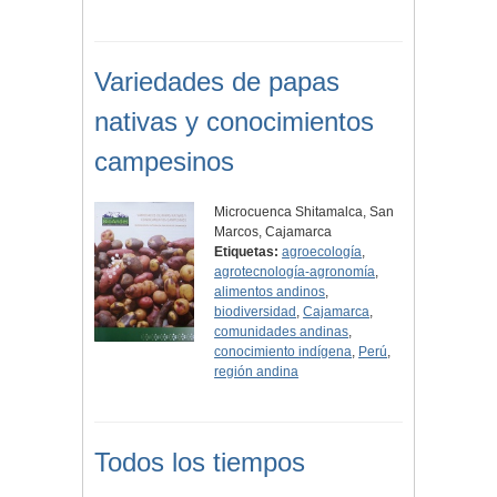
Variedades de papas
nativas y conocimientos
campesinos
Microcuenca Shitamalca, San
Marcos, Cajamarca
Etiquetas:
agroecología
,
agrotecnología-agronomía
,
alimentos andinos
,
biodiversidad
,
Cajamarca
,
comunidades andinas
,
conocimiento indígena
,
Perú
,
región andina
Todos los tiempos