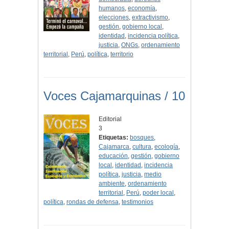
humanos
,
economía
,
elecciones
,
extractivismo
,
gestión
,
gobierno local
,
identidad
,
incidencia política
,
justicia
,
ONGs
,
ordenamiento
territorial
,
Perú
,
política
,
territorio
Voces Cajamarquinas / 10
Editorial
3
Etiquetas:
bosques
,
Cajamarca
,
cultura
,
ecología
,
educación
,
gestión
,
gobierno
local
,
identidad
,
incidencia
política
,
justicia
,
medio
ambiente
,
ordenamiento
territorial
,
Perú
,
poder local
,
política
,
rondas de defensa
,
testimonios