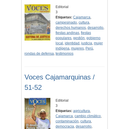
Editorial
3
Etiquetas:
Cajamarca
,
campesinado
,
cultura
,
derechos humanos
,
desarrollo
,
fiestas andinas
,
fiestas
populares
,
gestión
,
gobierno
local
,
identidad
,
justicia
,
mujer
indígena
,
mujeres
,
Perú
,
rondas de defensa
,
testimonios
Voces Cajamarquinas /
51-52
Editorial
3
Etiquetas:
agricultura
,
Cajamarca
,
cambio climático
,
contaminación
,
cultura
,
democracia
,
desarrollo
,