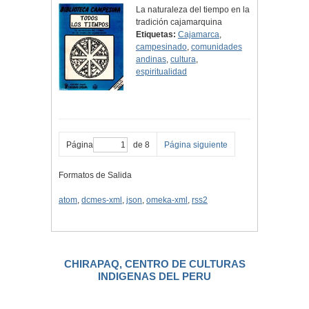
La naturaleza del tiempo en la
tradición cajamarquina
Etiquetas:
Cajamarca
,
campesinado
,
comunidades
andinas
,
cultura
,
espiritualidad
Página
de 8
Página siguiente
Formatos de Salida
atom
,
dcmes-xml
,
json
,
omeka-xml
,
rss2
CHIRAPAQ, CENTRO DE CULTURAS
INDIGENAS DEL PERU