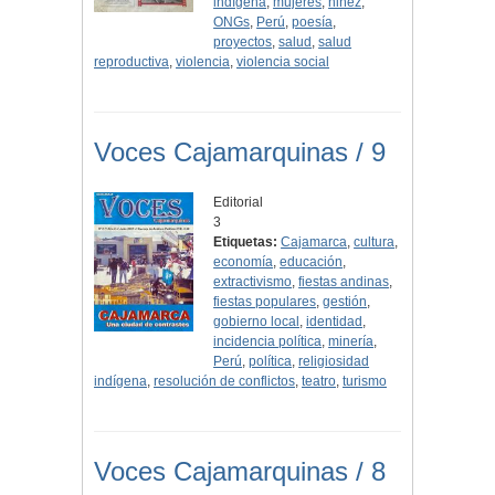
indígena
,
mujeres
,
niñez
,
ONGs
,
Perú
,
poesía
,
proyectos
,
salud
,
salud
reproductiva
,
violencia
,
violencia social
Voces Cajamarquinas / 9
Editorial
3
Etiquetas:
Cajamarca
,
cultura
,
economía
,
educación
,
extractivismo
,
fiestas andinas
,
fiestas populares
,
gestión
,
gobierno local
,
identidad
,
incidencia política
,
minería
,
Perú
,
política
,
religiosidad
indígena
,
resolución de conflictos
,
teatro
,
turismo
Voces Cajamarquinas / 8