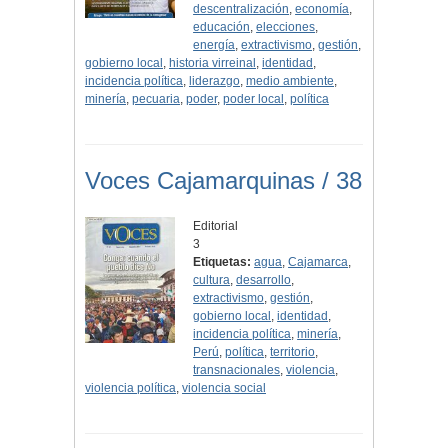
descentralización
,
economía
,
educación
,
elecciones
,
energía
,
extractivismo
,
gestión
,
gobierno local
,
historia virreinal
,
identidad
,
incidencia política
,
liderazgo
,
medio ambiente
,
minería
,
pecuaria
,
poder
,
poder local
,
política
Voces Cajamarquinas / 38
Editorial
3
Etiquetas:
agua
,
Cajamarca
,
cultura
,
desarrollo
,
extractivismo
,
gestión
,
gobierno local
,
identidad
,
incidencia política
,
minería
,
Perú
,
política
,
territorio
,
transnacionales
,
violencia
,
violencia política
,
violencia social