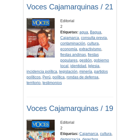
Voces Cajamarquinas / 21
Editorial
2
Etiquetas:
agua
,
Bagua
,
Cajamarca
,
consulta previa
,
contaminación
,
cultura
,
economía
,
extractivismo
,
fiestas andinas
,
fiestas
populares
,
gestión
,
gobierno
local
,
identidad
,
Iglesia
,
incidencia política
,
legislación
,
minería
,
partidos
políticos
,
Perú
,
política
,
rondas de defensa
,
territorio
,
testimonios
Voces Cajamarquinas / 19
Editorial
2
Etiquetas:
Cajamarca
,
cultura
,
democracia
,
derechos