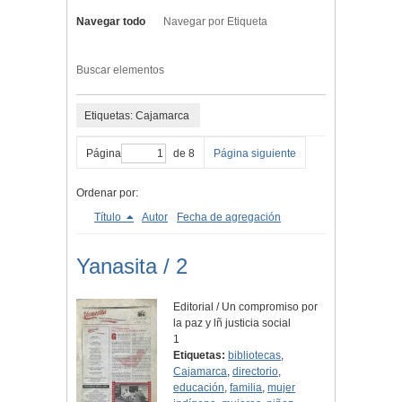
Navegar todo
Navegar por Etiqueta
Buscar elementos
Etiquetas: Cajamarca
Página
de 8
Página siguiente
Ordenar por:
Título
Autor
Fecha de agregación
Yanasita / 2
Editorial / Un compromiso por
la paz y lñ justicia social
1
Etiquetas:
bibliotecas
,
Cajamarca
,
directorio
,
educación
,
familia
,
mujer