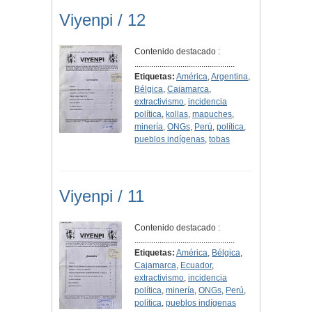
Viyenpi / 12
Contenido destacado :
................................................
Etiquetas:
América
,
Argentina
,
Bélgica
,
Cajamarca
,
extractivismo
,
incidencia
política
,
kollas
,
mapuches
,
minería
,
ONGs
,
Perú
,
política
,
pueblos indígenas
,
tobas
Viyenpi / 11
Contenido destacado :
................................................
Etiquetas:
América
,
Bélgica
,
Cajamarca
,
Ecuador
,
extractivismo
,
incidencia
política
,
minería
,
ONGs
,
Perú
,
política
,
pueblos indígenas