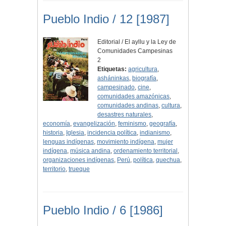
Pueblo Indio / 12 [1987]
Editorial / El ayllu y la Ley de
Comunidades Campesinas
2
Etiquetas:
agricultura
,
asháninkas
,
biografía
,
campesinado
,
cine
,
comunidades amazónicas
,
comunidades andinas
,
cultura
,
desastres naturales
,
economía
,
evangelización
,
feminismo
,
geografía
,
historia
,
Iglesia
,
incidencia política
,
indianismo
,
lenguas indígenas
,
movimiento indígena
,
mujer
indígena
,
música andina
,
ordenamiento territorial
,
organizaciones indígenas
,
Perú
,
política
,
quechua
,
territorio
,
trueque
Pueblo Indio / 6 [1986]