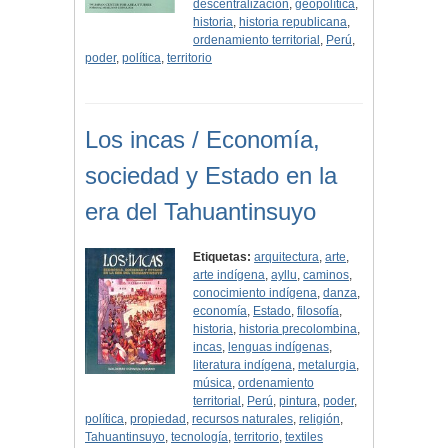
descentralización
,
geopolítica
,
historia
,
historia republicana
,
ordenamiento territorial
,
Perú
,
poder
,
política
,
territorio
Los incas / Economía,
sociedad y Estado en la
era del Tahuantinsuyo
Etiquetas:
arquitectura
,
arte
,
arte indígena
,
ayllu
,
caminos
,
conocimiento indígena
,
danza
,
economía
,
Estado
,
filosofía
,
historia
,
historia precolombina
,
incas
,
lenguas indígenas
,
literatura indígena
,
metalurgia
,
música
,
ordenamiento
territorial
,
Perú
,
pintura
,
poder
,
política
,
propiedad
,
recursos naturales
,
religión
,
Tahuantinsuyo
,
tecnología
,
territorio
,
textiles