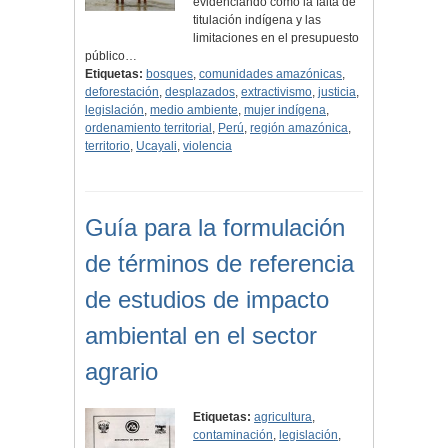
evidenciando cómo la falta de
titulación indígena y las
limitaciones en el presupuesto
público…
Etiquetas:
bosques
,
comunidades amazónicas
,
deforestación
,
desplazados
,
extractivismo
,
justicia
,
legislación
,
medio ambiente
,
mujer indígena
,
ordenamiento territorial
,
Perú
,
región amazónica
,
territorio
,
Ucayali
,
violencia
Guía para la formulación
de términos de referencia
de estudios de impacto
ambiental en el sector
agrario
Etiquetas:
agricultura
,
contaminación
,
legislación
,