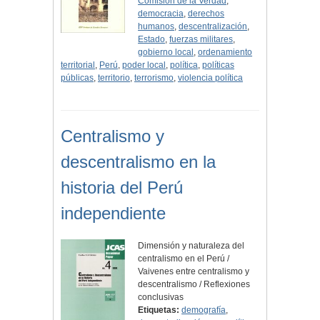
Comisión de la Verdad
,
democracia
,
derechos
humanos
,
descentralización
,
Estado
,
fuerzas militares
,
gobierno local
,
ordenamiento
territorial
,
Perú
,
poder local
,
política
,
políticas
públicas
,
territorio
,
terrorismo
,
violencia política
Centralismo y
descentralismo en la
historia del Perú
independiente
Dimensión y naturaleza del
centralismo en el Perú /
Vaivenes entre centralismo y
descentralismo / Reflexiones
conclusivas
Etiquetas:
demografía
,