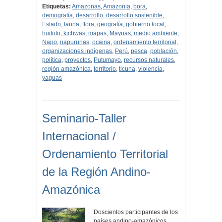
Etiquetas:
Amazonas
,
Amazonia
,
bora
,
demografía
,
desarrollo
,
desarrollo sostenible
,
Estado
,
fauna
,
flora
,
geografía
,
gobierno local
,
huitoto
,
kichwas
,
mapas
,
Maynas
,
medio ambiente
,
Napo
,
napurunas
,
ocaina
,
ordenamiento territorial
,
organizaciones indígenas
,
Perú
,
pesca
,
población
,
política
,
proyectos
,
Putumayo
,
recursos naturales
,
región amazónica
,
territorio
,
ticuna
,
violencia
,
yaguas
Seminario-Taller
Internacional /
Ordenamiento Territorial
de la Región Andino-
Amazónica
Doscientos participantes de los
países andino-amazónicos