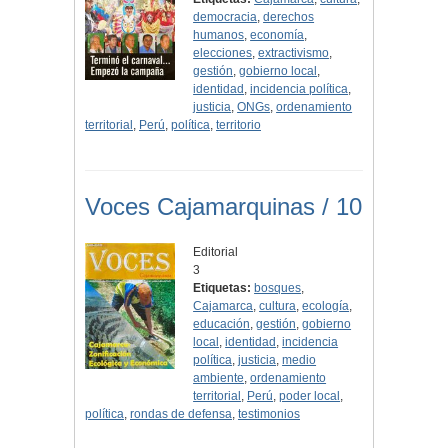
democracia
,
derechos
humanos
,
economía
,
elecciones
,
extractivismo
,
gestión
,
gobierno local
,
identidad
,
incidencia política
,
justicia
,
ONGs
,
ordenamiento
territorial
,
Perú
,
política
,
territorio
Voces Cajamarquinas / 10
Editorial
3
Etiquetas:
bosques
,
Cajamarca
,
cultura
,
ecología
,
educación
,
gestión
,
gobierno
local
,
identidad
,
incidencia
política
,
justicia
,
medio
ambiente
,
ordenamiento
territorial
,
Perú
,
poder local
,
política
,
rondas de defensa
,
testimonios