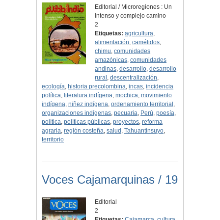
Editorial / Microregiones : Un
intenso y complejo camino
2
Etiquetas:
agricultura
,
alimentación
,
camélidos
,
chimu
,
comunidades
amazónicas
,
comunidades
andinas
,
desarrollo
,
desarrollo
rural
,
descentralización
,
ecología
,
historia precolombina
,
incas
,
incidencia
política
,
literatura indígena
,
mochica
,
movimiento
indígena
,
niñez indígena
,
ordenamiento territorial
,
organizaciones indígenas
,
pecuaria
,
Perú
,
poesía
,
política
,
políticas públicas
,
proyectos
,
reforma
agraria
,
región costeña
,
salud
,
Tahuantinsuyo
,
territorio
Voces Cajamarquinas / 19
Editorial
2
Etiquetas:
Cajamarca
,
cultura
,