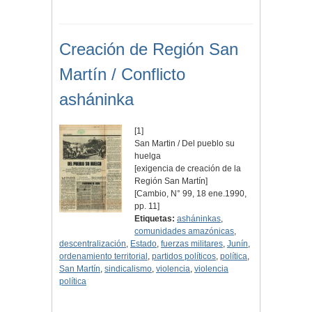
Creación de Región San
Martín / Conflicto
asháninka
[1]
San Martin / Del pueblo su
huelga
[exigencia de creación de la
Región San Martín]
[Cambio, N° 99, 18 ene.1990,
pp. 11]
Etiquetas:
asháninkas
,
comunidades amazónicas
,
descentralización
,
Estado
,
fuerzas militares
,
Junín
,
ordenamiento territorial
,
partidos políticos
,
política
,
San Martín
,
sindicalismo
,
violencia
,
violencia
política