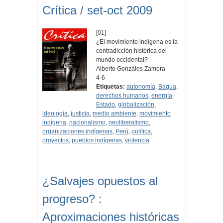
Crítica / set-oct 2009
[01]
¿El movimiento indígena es la
contradicción histórica del
mundo occidental?
Alberto Gonzáles Zamora
4-6
Etiquetas:
autonomía
,
Bagua
,
derechos humanos
,
energía
,
Estado
,
globalización
,
ideología
,
justicia
,
medio ambiente
,
movimiento
indígena
,
nacionalismo
,
neoliberalismo
,
organizaciones indígenas
,
Perú
,
política
,
proyectos
,
pueblos indígenas
,
violencia
¿Salvajes opuestos al
progreso? :
Aproximaciones históricas