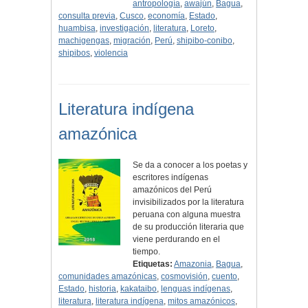
antropología
,
awajún
,
Bagua
,
consulta previa
,
Cusco
,
economía
,
Estado
,
huambisa
,
investigación
,
literatura
,
Loreto
,
machigengas
,
migración
,
Perú
,
shipibo-conibo
,
shipibos
,
violencia
Literatura indígena
amazónica
Se da a conocer a los poetas y
escritores indígenas
amazónicos del Perú
invisibilizados por la literatura
peruana con alguna muestra
de su producción literaria que
viene perdurando en el
tiempo.
Etiquetas:
Amazonia
,
Bagua
,
comunidades amazónicas
,
cosmovisión
,
cuento
,
Estado
,
historia
,
kakataibo
,
lenguas indígenas
,
literatura
,
literatura indígena
,
mitos amazónicos
,