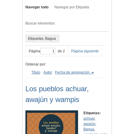
Navegar todo
Navegar por Etiqueta
Buscar elementos
Etiquetas: Bagua
Página
de 2
Página siguiente
Ordenar por:
Título
Autor
Fecha de agregación
Los pueblos achuar,
awajún y wampis
Etiquetas:
achuar
,
awajún
,
Bagua
,