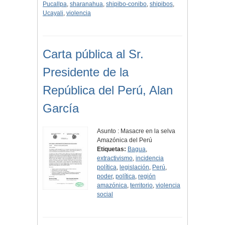
Pucallpa
,
sharanahua
,
shipibo-conibo
,
shipibos
,
Ucayali
,
violencia
Carta pública al Sr.
Presidente de la
República del Perú, Alan
García
Asunto : Masacre en la selva
Amazónica del Perú
Etiquetas:
Bagua
,
extractivismo
,
incidencia
política
,
legislación
,
Perú
,
poder
,
política
,
región
amazónica
,
territorio
,
violencia
social