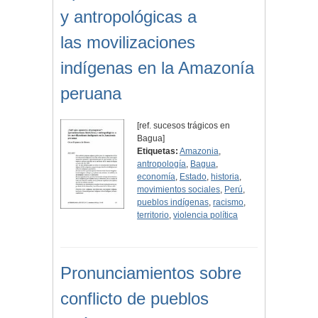
y antropológicas a
las movilizaciones
indígenas en la Amazonía
peruana
[ref. sucesos trágicos en
Bagua]
Etiquetas:
Amazonia
,
antropología
,
Bagua
,
economía
,
Estado
,
historia
,
movimientos sociales
,
Perú
,
pueblos indígenas
,
racismo
,
territorio
,
violencia política
Pronunciamientos sobre
conflicto de pueblos