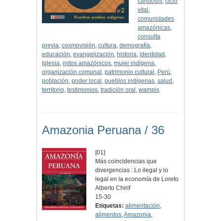
candoshi
,
ciclo
vital
,
comunidades
amazónicas
,
consulta
previa
,
cosmovisión
,
cultura
,
demografía
,
educación
,
evangelización
,
historia
,
identidad
,
Iglesia
,
mitos amazónicos
,
mujer indígena
,
organización comunal
,
patrimonio cultural
,
Perú
,
población
,
poder local
,
pueblos indígenas
,
salud
,
territorio
,
testimonios
,
tradición oral
,
wampis
Amazonia Peruana / 36
[01]
Más coincidencias que
divergencias : Lo ilegal y lo
legal en la economía de Loreto
Alberto Chirif
15-30
Etiquetas:
alimentación
,
alimentos
,
Amazonia
,