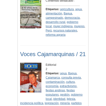
Contenido destacado :
................................................
Etiquetas:
agricultura
,
agua
,
alimentación
,
Bagua
,
campesinado
,
democracia
,
desarrollo rural
,
gobierno
local
,
mujer indígena
,
mujeres
,
Perú
,
recursos naturales
,
reforma agraria
Voces Cajamarquinas / 21
Editorial
2
Etiquetas:
agua
,
Bagua
,
Cajamarca
,
consulta previa
,
contaminación
,
cultura
,
economía
,
extractivismo
,
fiestas andinas
,
fiestas
populares
,
gestión
,
gobierno
local
,
identidad
,
Iglesia
,
incidencia política
,
legislación
,
minería
,
partidos