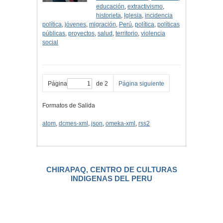
educación
,
extractivismo
,
historieta
,
Iglesia
,
incidencia
política
,
jóvenes
,
migración
,
Perú
,
política
,
políticas
públicas
,
proyectos
,
salud
,
territorio
,
violencia
social
Página
de 2
Página siguiente
Formatos de Salida
atom
,
dcmes-xml
,
json
,
omeka-xml
,
rss2
CHIRAPAQ, CENTRO DE CULTURAS
INDIGENAS DEL PERU
.