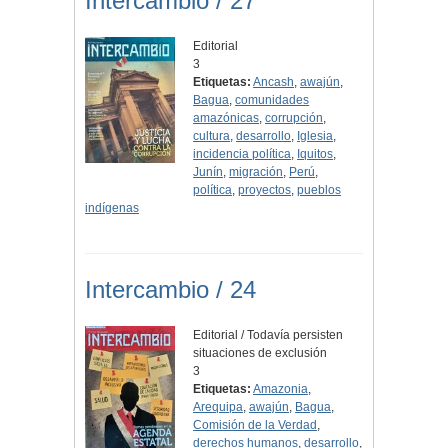
Intercambio / 27
Editorial
3
Etiquetas:
Ancash
,
awajún
,
Bagua
,
comunidades
amazónicas
,
corrupción
,
cultura
,
desarrollo
,
Iglesia
,
incidencia política
,
Iquitos
,
Junín
,
migración
,
Perú
,
política
,
proyectos
,
pueblos
indígenas
Intercambio / 24
Editorial / Todavía persisten
situaciones de exclusión
3
Etiquetas:
Amazonia
,
Arequipa
,
awajún
,
Bagua
,
Comisión de la Verdad
,
derechos humanos
,
desarrollo
,