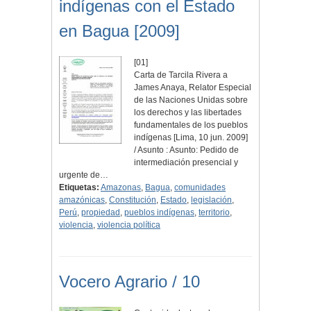
indígenas con el Estado
en Bagua [2009]
[01]
Carta de Tarcila Rivera a
James Anaya, Relator Especial
de las Naciones Unidas sobre
los derechos y las libertades
fundamentales de los pueblos
indígenas [Lima, 10 jun. 2009]
/ Asunto : Asunto: Pedido de
intermediación presencial y
urgente de…
Etiquetas:
Amazonas
,
Bagua
,
comunidades
amazónicas
,
Constitución
,
Estado
,
legislación
,
Perú
,
propiedad
,
pueblos indígenas
,
territorio
,
violencia
,
violencia política
Vocero Agrario / 10