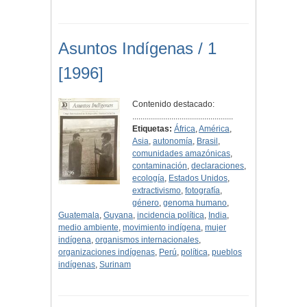
Asuntos Indígenas / 1
[1996]
Contenido destacado:
.................................................
Etiquetas:
África
,
América
,
Asia
,
autonomía
,
Brasil
,
comunidades amazónicas
,
contaminación
,
declaraciones
,
ecología
,
Estados Unidos
,
extractivismo
,
fotografía
,
género
,
genoma humano
,
Guatemala
,
Guyana
,
incidencia política
,
India
,
medio ambiente
,
movimiento indígena
,
mujer
indígena
,
organismos internacionales
,
organizaciones indígenas
,
Perú
,
política
,
pueblos
indígenas
,
Surinam