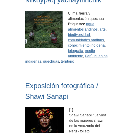
Clima, tierra y
alimentación quechua
Etiquetas:
agua
,
alimentos andinos
,
arte
,
biodiversidad
,
comunidades andinas
,
conocimiento indígena
,
fotografía
,
medio
ambiente
,
Perú
,
pueblos
indígenas
,
quechuas
,
territorio
Exposición fotográfica /
Shawi Sanapi
[1]
Shawi Sanapi / La vida
de las mujeres shawi
en la Amazonia del
Perú - folleto