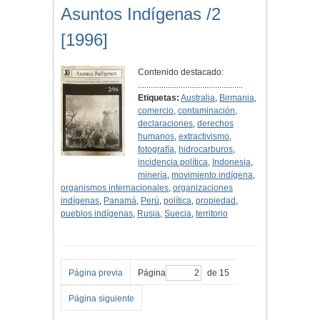
Asuntos Indígenas /2
[1996]
Contenido destacado:
.................................................
Etiquetas:
Australia
,
Birmania
,
comercio
,
contaminación
,
declaraciones
,
derechos
humanos
,
extractivismo
,
fotografía
,
hidrocarburos
,
incidencia política
,
Indonesia
,
minería
,
movimiento indígena
,
organismos internacionales
,
organizaciones
indígenas
,
Panamá
,
Perú
,
política
,
propiedad
,
pueblos indígenas
,
Rusia
,
Suecia
,
territorio
Página previa
Página
de 15
Página siguiente