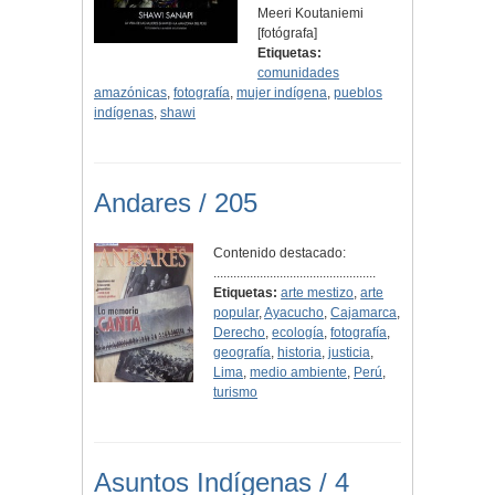
Meeri Koutaniemi
[fotógrafa]
Etiquetas:
comunidades
amazónicas
,
fotografía
,
mujer indígena
,
pueblos
indígenas
,
shawi
Andares / 205
Contenido destacado:
.................................................
Etiquetas:
arte mestizo
,
arte
popular
,
Ayacucho
,
Cajamarca
,
Derecho
,
ecología
,
fotografía
,
geografía
,
historia
,
justicia
,
Lima
,
medio ambiente
,
Perú
,
turismo
Asuntos Indígenas / 4