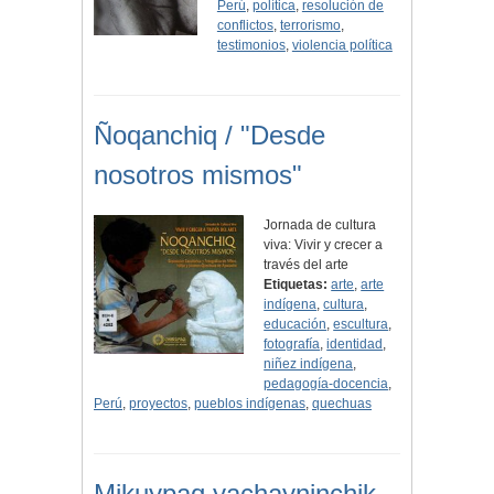
Perú
,
política
,
resolución de
conflictos
,
terrorismo
,
testimonios
,
violencia política
Ñoqanchiq / "Desde
nosotros mismos"
Jornada de cultura
viva: Vivir y crecer a
través del arte
Etiquetas:
arte
,
arte
indígena
,
cultura
,
educación
,
escultura
,
fotografía
,
identidad
,
niñez indígena
,
pedagogía-docencia
,
Perú
,
proyectos
,
pueblos indígenas
,
quechuas
Mikuypaq yachayninchik