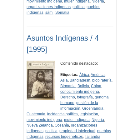
movimiento indígena
,
mujer indígena
,
Nigeria
,
organizaciones indígenas
,
política
,
pueblos
indígenas
,
sámi
,
Somalía
Asuntos Indígenas / 4
[1995]
Contenido destacado:
.................................................
Etiquetas:
África
,
América
,
Asia
,
Bangladesh
,
biopiratería
,
Birmania
,
Bolivia
,
China
,
conocimiento indígena
,
Derecho
,
fotografía
,
genoma
humano
,
gestión de la
información
,
Groenlandia
,
Guatemala
,
incidencia política
,
legislación
,
movimiento indígena
,
mujer indígena
,
Nigeria
,
Nueva Zelanda
,
Oceanía
,
organizaciones
indígenas
,
política
,
propiedad intelectual
,
pueblos
indígenas
,
recursos biogenéticos
,
Tailandia