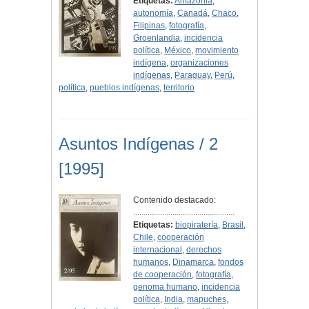
Etiquetas:
Amazonia
,
autonomía
,
Canadá
,
Chaco
,
Filipinas
,
fotografía
,
Groenlandia
,
incidencia
política
,
México
,
movimiento
indígena
,
organizaciones
indígenas
,
Paraguay
,
Perú
,
política
,
pueblos indígenas
,
territorio
Asuntos Indígenas / 2
[1995]
Contenido destacado:
.................................................
Etiquetas:
biopiratería
,
Brasil
,
Chile
,
cooperación
internacional
,
derechos
humanos
,
Dinamarca
,
fondos
de cooperación
,
fotografía
,
genoma humano
,
incidencia
política
,
India
,
mapuches
,