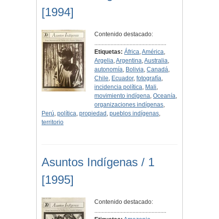
[1994]
Contenido destacado:
.................................................
Etiquetas:
África
,
América
,
Argelia
,
Argentina
,
Australia
,
autonomía
,
Bolivia
,
Canadá
,
Chile
,
Ecuador
,
fotografía
,
incidencia política
,
Mali
,
movimiento indígena
,
Oceanía
,
organizaciones indígenas
,
Perú
,
política
,
propiedad
,
pueblos indígenas
,
territorio
Asuntos Indígenas / 1
[1995]
Contenido destacado:
.................................................