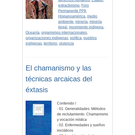
derechos humanos
,
Estado
,
extractivismo
,
Foro
Permanente PPII
,
Hispanoamérica
,
medio
ambiente
,
minería
,
minería
ilegal
,
movimiento indígena
,
Oceanía
,
organismos internacionales
,
organizaciones indígenas
,
política
,
pueblos
indígenas
,
territorio
,
violencia
El chamanismo y las
técnicas arcaicas del
éxtasis
Contenido /
- 01. Generalidades. Métodos
de reclutamiento. Chamanismo
y vocación mística
- 02. Enfermedades y sueños
iniciáticos