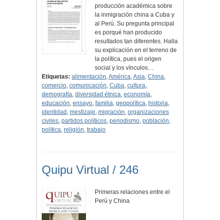
producción académica sobre
la inmigración china a Cuba y
al Perú. Su pregunta principal
es porqué han producido
resultados tan diferentes. Halla
su explicación en el terreno de
la política, pues el origen
social y los vínculos…
Etiquetas:
alimentación
,
América
,
Asia
,
China
,
comercio
,
comunicación
,
Cuba
,
cultura
,
demografía
,
diversidad étnica
,
economía
,
educación
,
ensayo
,
familia
,
geopolítica
,
historia
,
identidad
,
mestizaje
,
migración
,
organizaciones
civiles
,
partidos políticos
,
periodismo
,
población
,
política
,
religión
,
trabajo
Quipu Virtual / 246
Primeras relaciones entre el
Perú y China