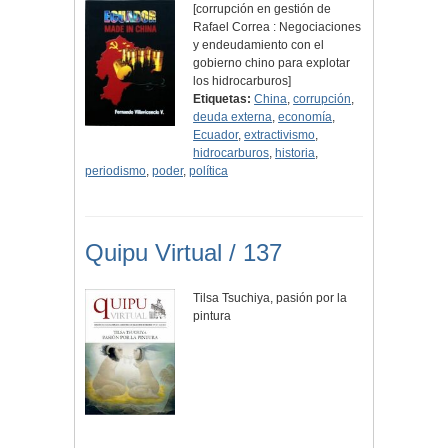
[corrupción en gestión de
Rafael Correa : Negociaciones
y endeudamiento con el
gobierno chino para explotar
los hidrocarburos]
Etiquetas:
China
,
corrupción
,
deuda externa
,
economía
,
Ecuador
,
extractivismo
,
hidrocarburos
,
historia
,
periodismo
,
poder
,
política
Quipu Virtual / 137
Tilsa Tsuchiya, pasión por la
pintura
.........................................................................