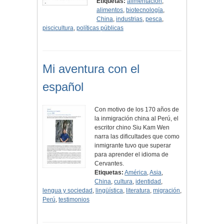
Etiquetas:
alimentación
,
alimentos
,
biotecnología
,
China
,
industrias
,
pesca
,
piscicultura
,
políticas públicas
Mi aventura con el
español
Con motivo de los 170 años de
la inmigración china al Perú, el
escritor chino Siu Kam Wen
narra las dificultades que como
inmigrante tuvo que superar
para aprender el idioma de
Cervantes.
Etiquetas:
América
,
Asia
,
China
,
cultura
,
identidad
,
lengua y sociedad
,
lingüística
,
literatura
,
migración
,
Perú
,
testimonios