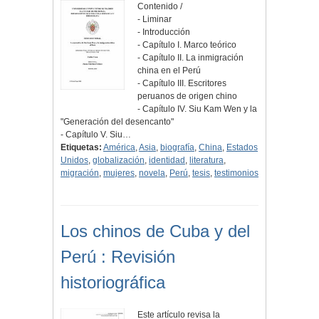
Contenido /
- Liminar
- Introducción
- Capítulo I. Marco teórico
- Capítulo II. La inmigración
china en el Perú
- Capítulo III. Escritores
peruanos de origen chino
- Capítulo IV. Siu Kam Wen y la
"Generación del desencanto"
- Capítulo V. Siu…
Etiquetas:
América
,
Asia
,
biografía
,
China
,
Estados
Unidos
,
globalización
,
identidad
,
literatura
,
migración
,
mujeres
,
novela
,
Perú
,
tesis
,
testimonios
Los chinos de Cuba y del
Perú : Revisión
historiográfica
Este artículo revisa la