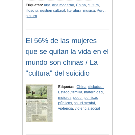
Etiquetas:
arte
,
arte moderno
,
China
,
cultura
,
filosofía
,
gestión cultural
,
literatura
,
música
,
Perú
,
pintura
El 56% de las mujeres
que se quitan la vida en el
mundo son chinas / La
"cultura" del suicidio
Etiquetas:
China
,
dictadura
,
Estado
,
familia
,
maternidad
,
mujeres
,
poder
,
políticas
públicas
,
salud mental
,
violencia
,
violencia social