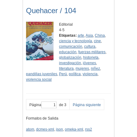
Quehacer / 104
Editorial
4-5
Etiquetas:
arte
,
Asia
,
China
,
ciencia y tecnología
,
cine
,
comunicación
,
cultura
,
educación
,
fuerzas militares
,
globalización
,
historieta
,
investigación
,
jóvenes
,
literatura
,
mujeres
,
niñez
,
pandillas juveniles
,
Perú
,
política
,
violencia
,
violencia social
Página
de 3
Página siguiente
Formatos de Salida
atom
,
dcmes-xml
,
json
,
omeka-xml
,
rss2