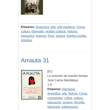
....................................................................
Etiquetas:
Amazonia
,
arte
,
arte moderno
,
China
,
cultura
,
fotografía
,
gestión cultural
,
historia
,
migración
,
mujeres
,
Perú
,
pintura
,
shipibo-conibo
,
shipibos
Amauta 31
[01]
La emoción de nuestro tiempo
José Carlos Mariátegui
1-9
Etiquetas:
Alemania
,
Argentina
,
arte
,
Bolivia
,
China
,
comunismo
,
crítica
,
cultura
,
educación
,
ensayo
,
filosofía
,
ideología
,
indigenismo
,