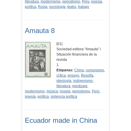
literatura
,
modernismo
,
periodismo
,
Perú
,
poesía
,
política
,
Rusia
,
sociología
,
teatro
,
trabajo
Amauta 8
[01]
Sociedad editora "Amauta" /
Situación financiera de la
revista
1
Etiquetas:
China
,
comunismo
,
crítica
,
ensayo
,
filosofía
,
ideología
,
indigenismo
,
literatura
,
mestizaje
,
modernismo
,
música
,
novela
,
periodismo
,
Perú
,
poesía
,
política
,
violencia política
Ecuador made in China