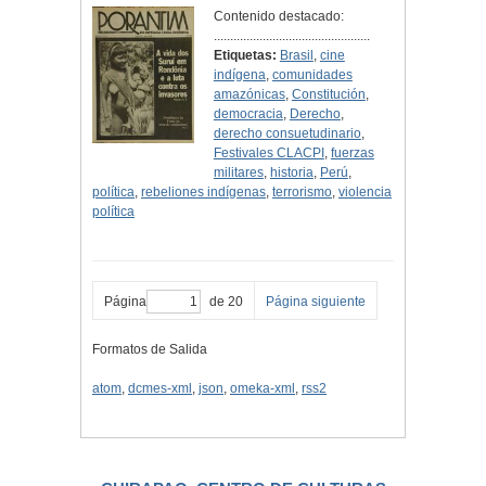
Contenido destacado:
................................................
Etiquetas:
Brasil
,
cine
indígena
,
comunidades
amazónicas
,
Constitución
,
democracia
,
Derecho
,
derecho consuetudinario
,
Festivales CLACPI
,
fuerzas
militares
,
historia
,
Perú
,
política
,
rebeliones indígenas
,
terrorismo
,
violencia
política
Página
de 20
Página siguiente
Formatos de Salida
atom
,
dcmes-xml
,
json
,
omeka-xml
,
rss2