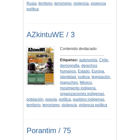
Rusia
,
territorio
,
terrorismo
,
violencia
,
violencia
política
AZkintuWE / 3
Contenido destacado:
...............................................
Etiquetas:
autonomía
,
Chile
,
demografía
,
derechos
humanos
,
Estado
,
Europa
,
identidad
,
justicia
,
legislación
,
mapuches
,
México
,
movimiento indígena
,
organizaciones indígenas
,
población
,
poesía
,
política
,
pueblos indígenas
,
territorio
,
terrorismo
,
violencia
,
violencia política
Porantim / 75