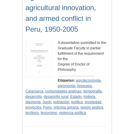
agricultural innovation,
and armed conflict in
Peru, 1950-2005
A dissertation sunmitted to the
Graduate Faculty in partial
fulfillment of the requirement
for the
Degree of Doctor of
Philosophy
........................................
Etiquetas:
agrotecnología-
agronomía
,
Arequipa
,
Cajamarca
,
comunidades andinas
,
demografía
,
desarrollo
,
desarrollo rural
,
Estado
,
historia
,
ideología
,
Junín
,
población
,
política
,
propiedad
,
proyectos
,
Puno
,
reforma agraria
,
región andina
,
territorio
,
terrorismo
,
violencia política