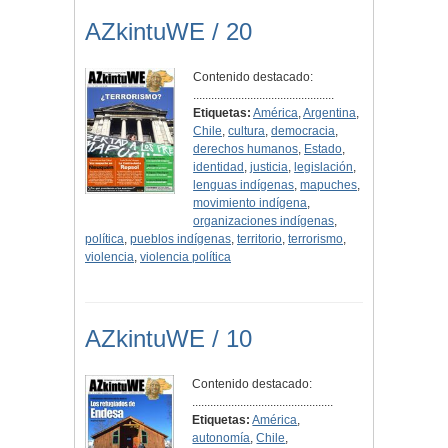
AZkintuWE / 20
Contenido destacado:
...............................................
Etiquetas:
América
,
Argentina
,
Chile
,
cultura
,
democracia
,
derechos humanos
,
Estado
,
identidad
,
justicia
,
legislación
,
lenguas indígenas
,
mapuches
,
movimiento indígena
,
organizaciones indígenas
,
política
,
pueblos indígenas
,
territorio
,
terrorismo
,
violencia
,
violencia política
AZkintuWE / 10
Contenido destacado:
...............................................
Etiquetas:
América
,
autonomía
,
Chile
,