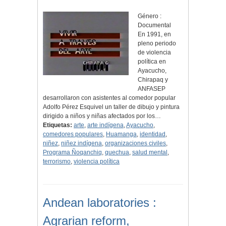
Género :
Documental
En 1991, en
pleno periodo
de violencia
política en
Ayacucho,
Chirapaq y
ANFASEP
desarrollaron con asistentes al comedor popular
Adolfo Pérez Esquivel un taller de dibujo y pintura
dirigido a niños y niñas afectados por los…
Etiquetas:
arte
,
arte indígena
,
Ayacucho
,
comedores populares
,
Huamanga
,
identidad
,
niñez
,
niñez indígena
,
organizaciones civiles
,
Programa Ñoqanchiq
,
quechua
,
salud mental
,
terrorismo
,
violencia política
Andean laboratories :
Agrarian reform,