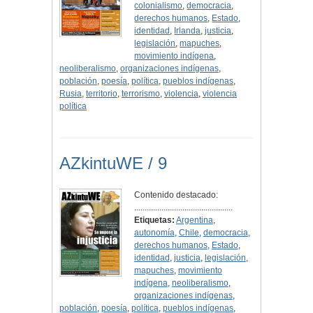
colonialismo
,
democracia
,
derechos humanos
,
Estado
,
identidad
,
Irlanda
,
justicia
,
legislación
,
mapuches
,
movimiento indígena
,
neoliberalismo
,
organizaciones indígenas
,
población
,
poesía
,
política
,
pueblos indígenas
,
Rusia
,
territorio
,
terrorismo
,
violencia
,
violencia
política
AZkintuWE / 9
Contenido destacado:
...............................................
Etiquetas:
Argentina
,
autonomía
,
Chile
,
democracia
,
derechos humanos
,
Estado
,
identidad
,
justicia
,
legislación
,
mapuches
,
movimiento
indígena
,
neoliberalismo
,
organizaciones indígenas
,
población
,
poesía
,
política
,
pueblos indígenas
,