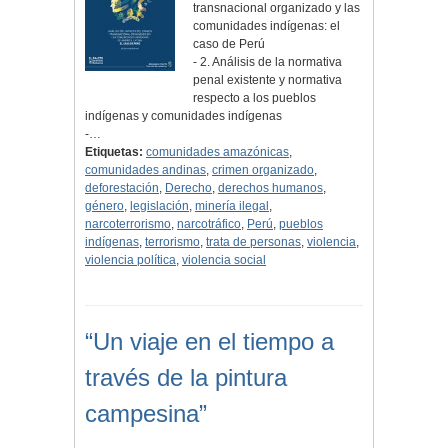
transnacional organizado y las
comunidades indígenas: el
caso de Perú
- 2. Análisis de la normativa
penal existente y normativa
respecto a los pueblos
indígenas y comunidades indígenas
-…
Etiquetas:
comunidades amazónicas
,
comunidades andinas
,
crimen organizado
,
deforestación
,
Derecho
,
derechos humanos
,
género
,
legislación
,
minería ilegal
,
narcoterrorismo
,
narcotráfico
,
Perú
,
pueblos
indígenas
,
terrorismo
,
trata de personas
,
violencia
,
violencia política
,
violencia social
“Un viaje en el tiempo a
través de la pintura
campesina”