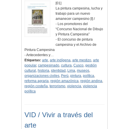
[01]
La pintura campesina, lucha y
trabajo para un nuevo
amanecer campesino [I] /
- Los promotores del
“Concurso Nacional de Dibujo
y Pintura Campesina”
- El concurso de pintura
campesina y el Archivo de
Pintura Campesina
- Antecedentes y…
Etiquetas:
arte
,
arte indígena
,
arte mestizo
,
arte
popular
,
campesinado
,
cultura
,
Cusco
,
gestión
cultural
,
historia
,
identidad
,
Lima
,
museos
,
organizaciones civiles
,
Perú
,
pintura
,
política
,
reforma agraria
,
región amazónica
,
región andina
,
región costeña
,
terrorismo
,
violencia
,
violencia
política
VID / Vivir a través del
arte