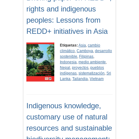
rights and indigenous
peoples: Lessons from
REDD+ initiatives in Asia
Etiquetas:
Asia
,
cambio
climático
,
Camboya
,
desarrollo
sostenible
,
Filipinas
,
Indonesia
,
medio ambiente
,
Nepal
,
proyectos
,
pueblos
indígenas
,
sistematización
,
Sri
Lanka
,
Tailandia
,
Vietnam
Indigenous knowledge,
customary use of natural
resources and sustainable