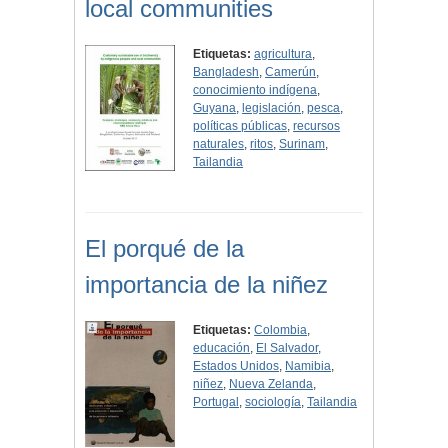
local communities
Etiquetas:
agricultura
,
Bangladesh
,
Camerún
,
conocimiento indígena
,
Guyana
,
legislación
,
pesca
,
políticas públicas
,
recursos
naturales
,
ritos
,
Surinam
,
Tailandia
El porqué de la
importancia de la niñez
Etiquetas:
Colombia
,
educación
,
El Salvador
,
Estados Unidos
,
Namibia
,
niñez
,
Nueva Zelanda
,
Portugal
,
sociología
,
Tailandia