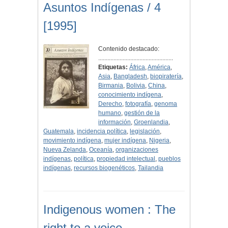
Asuntos Indígenas / 4
[1995]
Contenido destacado:
.................................................
Etiquetas:
África
,
América
,
Asia
,
Bangladesh
,
biopiratería
,
Birmania
,
Bolivia
,
China
,
conocimiento indígena
,
Derecho
,
fotografía
,
genoma
humano
,
gestión de la
información
,
Groenlandia
,
Guatemala
,
incidencia política
,
legislación
,
movimiento indígena
,
mujer indígena
,
Nigeria
,
Nueva Zelanda
,
Oceanía
,
organizaciones
indígenas
,
política
,
propiedad intelectual
,
pueblos
indígenas
,
recursos biogenéticos
,
Tailandia
Indigenous women : The
right to a voice