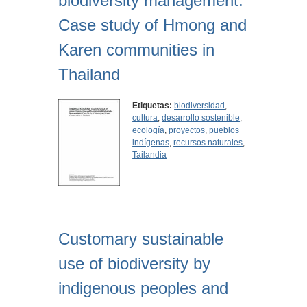
biodiversity management:
Case study of Hmong and
Karen communities in
Thailand
Etiquetas:
biodiversidad
,
cultura
,
desarrollo sostenible
,
ecología
,
proyectos
,
pueblos
indígenas
,
recursos naturales
,
Tailandia
Customary sustainable
use of biodiversity by
indigenous peoples and