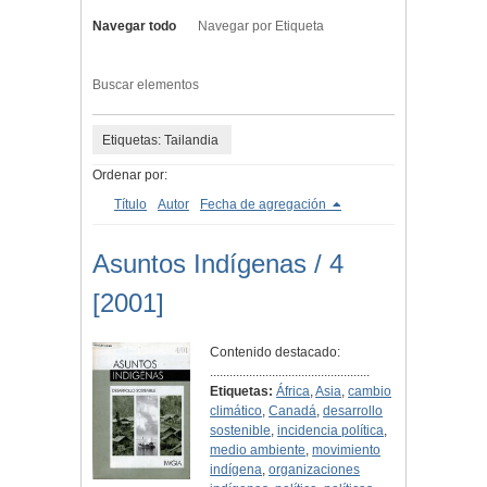
Navegar todo
Navegar por Etiqueta
Buscar elementos
Etiquetas: Tailandia
Ordenar por:
Título
Autor
Fecha de agregación
Asuntos Indígenas / 4
[2001]
Contenido destacado:
.................................................
Etiquetas:
África
,
Asia
,
cambio
climático
,
Canadá
,
desarrollo
sostenible
,
incidencia política
,
medio ambiente
,
movimiento
indígena
,
organizaciones