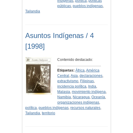
indígenas
,
política
,
políticas
públicas
,
pueblos indígenas
,
Tailandia
Asuntos Indígenas / 4
[1998]
Contenido destacado:
.................................................
Etiquetas:
África
,
América
Central
,
Asia
,
declaraciones
,
extractivismo
,
Filipinas
,
incidencia política
,
India
,
Malasia
,
movimiento indígena
,
Namibia
,
Nicaragua
,
Oceanía
,
organizaciones indígenas
,
política
,
pueblos indígenas
,
recursos naturales
,
Tailandia
,
territorio