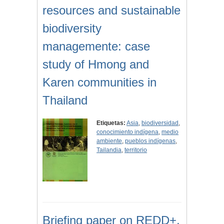
resources and sustainable
biodiversity
managemente: case
study of Hmong and
Karen communities in
Thailand
Etiquetas:
Asia
,
biodiversidad
,
conocimiento indígena
,
medio
ambiente
,
pueblos indígenas
,
Tailandia
,
territorio
Briefing paper on REDD+,