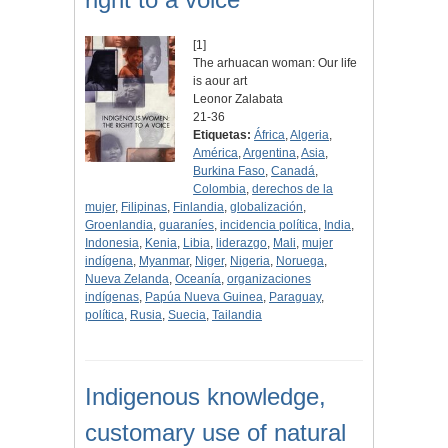
[1]
The arhuacan woman: Our life
is aour art
Leonor Zalabata
21-36
Etiquetas:
África
,
Algeria
,
América
,
Argentina
,
Asia
,
Burkina Faso
,
Canadá
,
Colombia
,
derechos de la
mujer
,
Filipinas
,
Finlandia
,
globalización
,
Groenlandia
,
guaraníes
,
incidencia política
,
India
,
Indonesia
,
Kenia
,
Libia
,
liderazgo
,
Mali
,
mujer
indígena
,
Myanmar
,
Niger
,
Nigeria
,
Noruega
,
Nueva Zelanda
,
Oceanía
,
organizaciones
indígenas
,
Papúa Nueva Guinea
,
Paraguay
,
política
,
Rusia
,
Suecia
,
Tailandia
Indigenous knowledge,
customary use of natural