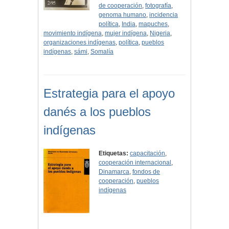
de cooperación
,
fotografía
,
genoma humano
,
incidencia
política
,
India
,
mapuches
,
movimiento indígena
,
mujer indígena
,
Nigeria
,
organizaciones indígenas
,
política
,
pueblos
indígenas
,
sámi
,
Somalía
Estrategia para el apoyo
danés a los pueblos
indígenas
Etiquetas:
capacitación
,
cooperación internacional
,
Dinamarca
,
fondos de
cooperación
,
pueblos
indígenas