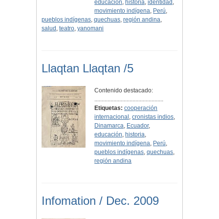
educación
,
historia
,
identidad
,
movimiento indígena
,
Perú
,
pueblos indígenas
,
quechuas
,
región andina
,
salud
,
teatro
,
yanomani
Llaqtan Llaqtan /5
Contenido destacado:
...............................................
Etiquetas:
cooperación
internacional
,
cronistas indios
,
Dinamarca
,
Ecuador
,
educación
,
historia
,
movimiento indígena
,
Perú
,
pueblos indígenas
,
quechuas
,
región andina
Infomation / Dec. 2009