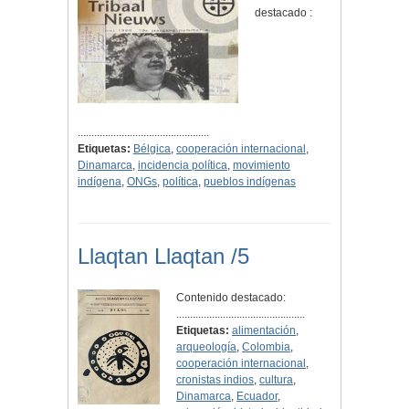
destacado :
................................................
Etiquetas:
Bélgica
,
cooperación internacional
,
Dinamarca
,
incidencia política
,
movimiento
indígena
,
ONGs
,
política
,
pueblos indígenas
Llaqtan Llaqtan /5
Contenido destacado:
...............................................
Etiquetas:
alimentación
,
arqueología
,
Colombia
,
cooperación internacional
,
cronistas indios
,
cultura
,
Dinamarca
,
Ecuador
,