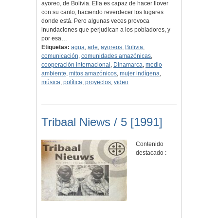
ayoreo, de Bolivia. Ella es capaz de hacer llover
con su canto, haciendo reverdecer los lugares
donde está. Pero algunas veces provoca
inundaciones que perjudican a los pobladores, y
por esa…
Etiquetas:
agua
,
arte
,
ayoreos
,
Bolivia
,
comunicación
,
comunidades amazónicas
,
cooperación internacional
,
Dinamarca
,
medio
ambiente
,
mitos amazónicos
,
mujer indígena
,
música
,
política
,
proyectos
,
video
Tribaal Niews / 5 [1991]
Contenido
destacado :
................................................