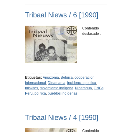
Tribaal Niews / 6 [1990]
Contenido
destacado :
................................................
Etiquetas:
Amazonia
,
Bélgica
,
cooperación
internacional
,
Dinamarca
,
incidencia política
,
miskitos
,
movimiento indígena
,
Nicaragua
,
ONGs
,
Perú
,
política
,
pueblos indígenas
Tribaal Niews / 4 [1990]
Contenido