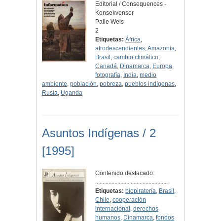
Editorial / Consequences -
Konsekvenser
Palle Weis
2
Etiquetas:
África
,
afrodescendientes
,
Amazonia
,
Brasil
,
cambio climático
,
Canadá
,
Dinamarca
,
Europa
,
fotografía
,
India
,
medio
ambiente
,
población
,
pobreza
,
pueblos indígenas
,
Rusia
,
Uganda
Asuntos Indígenas / 2
[1995]
Contenido destacado:
.................................................
Etiquetas:
biopiratería
,
Brasil
,
Chile
,
cooperación
internacional
,
derechos
humanos
,
Dinamarca
,
fondos