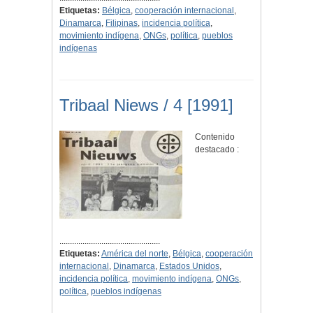
Etiquetas:
Bélgica
,
cooperación internacional
,
Dinamarca
,
Filipinas
,
incidencia política
,
movimiento indígena
,
ONGs
,
política
,
pueblos
indígenas
Tribaal Niews / 4 [1991]
Contenido
destacado :
................................................
Etiquetas:
América del norte
,
Bélgica
,
cooperación
internacional
,
Dinamarca
,
Estados Unidos
,
incidencia política
,
movimiento indígena
,
ONGs
,
política
,
pueblos indígenas