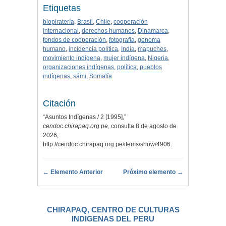
Etiquetas
biopiratería
,
Brasil
,
Chile
,
cooperación
internacional
,
derechos humanos
,
Dinamarca
,
fondos de cooperación
,
fotografía
,
genoma
humano
,
incidencia política
,
India
,
mapuches
,
movimiento indígena
,
mujer indígena
,
Nigeria
,
organizaciones indígenas
,
política
,
pueblos
indígenas
,
sámi
,
Somalía
Citación
“Asuntos Indígenas / 2 [1995],”
cendoc.chirapaq.org.pe
, consulta 8 de agosto de
2026,
http://cendoc.chirapaq.org.pe/items/show/4906
.
← Elemento Anterior
Próximo elemento →
CHIRAPAQ, CENTRO DE CULTURAS
INDIGENAS DEL PERU