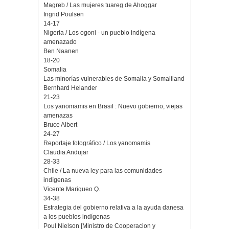
Magreb / Las mujeres tuareg de Ahoggar
Ingrid Poulsen
14-17
Nigeria / Los ogoni - un pueblo indígena
amenazado
Ben Naanen
18-20
Somalia
Las minorías vulnerables de Somalia y Somaliland
Bernhard Helander
21-23
Los yanomamis en Brasil : Nuevo gobierno, viejas
amenazas
Bruce Albert
24-27
Reportaje fotográfico / Los yanomamis
Claudia Andujar
28-33
Chile / La nueva ley para las comunidades
indígenas
Vicente Mariqueo Q.
34-38
Estrategia del gobierno relativa a la ayuda danesa
a los pueblos indígenas
Poul Nielson [Ministro de Cooperacion y