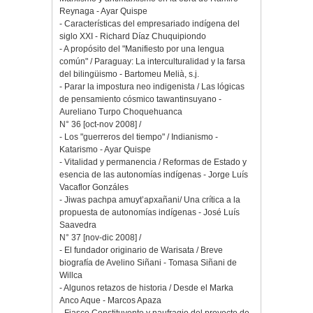
Reynaga - Ayar Quispe
- Características del empresariado indígena del
siglo XXI - Richard Díaz Chuquipiondo
- A propósito del "Manifiesto por una lengua
común" / Paraguay: La interculturalidad y la farsa
del bilingüismo - Bartomeu Melià, s.j.
- Parar la impostura neo indigenista / Las lógicas
de pensamiento cósmico tawantinsuyano -
Aureliano Turpo Choquehuanca
N° 36 [oct-nov 2008] /
- Los "guerreros del tiempo" / Indianismo -
Katarismo - Ayar Quispe
- Vitalidad y permanencia / Reformas de Estado y
esencia de las autonomías indígenas - Jorge Luís
Vacaflor Gonzáles
- Jiwas pachpa amuyt’apxañani/ Una crítica a la
propuesta de autonomías indígenas - José Luís
Saavedra
N° 37 [nov-dic 2008] /
- El fundador originario de Warisata / Breve
biografía de Avelino Siñani - Tomasa Siñani de
Willca
- Algunos retazos de historia / Desde el Marka
Anco Aque - Marcos Apaza