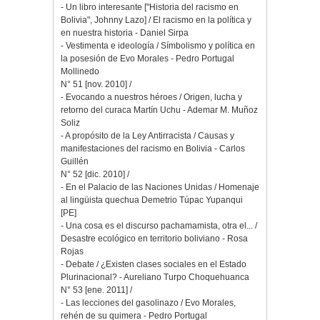
- Un libro interesante ["Historia del racismo en
Bolivia", Johnny Lazo] / El racismo en la política y
en nuestra historia - Daniel Sirpa
- Vestimenta e ideología / Símbolismo y política en
la posesión de Evo Morales - Pedro Portugal
Mollinedo
N° 51 [nov. 2010] /
- Evocando a nuestros héroes / Origen, lucha y
retorno del curaca Martín Uchu - Ademar M. Muñoz
Soliz
- A propósito de la Ley Antirracista / Causas y
manifestaciones del racismo en Bolivia - Carlos
Guillén
N° 52 [dic. 2010] /
- En el Palacio de las Naciones Unidas / Homenaje
al lingüista quechua Demetrio Túpac Yupanqui
[PE]
- Una cosa es el discurso pachamamista, otra el... /
Desastre ecológico en territorio boliviano - Rosa
Rojas
- Debate / ¿Existen clases sociales en el Estado
Plurinacional? - Aureliano Turpo Choquehuanca
N° 53 [ene. 2011] /
- Las lecciones del gasolinazo / Evo Morales,
rehén de su quimera - Pedro Portugal