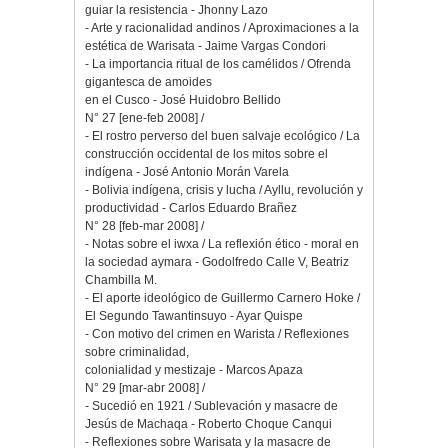
guiar la resistencia - Jhonny Lazo
- Arte y racionalidad andinos / Aproximaciones a la
estética de Warisata - Jaime Vargas Condori
- La importancia ritual de los camélidos / Ofrenda
gigantesca de amoides
en el Cusco - José Huidobro Bellido
N° 27 [ene-feb 2008] /
- El rostro perverso del buen salvaje ecológico / La
construcción occidental de los mitos sobre el
indígena - José Antonio Morán Varela
- Bolivia indígena, crisis y lucha / Ayllu, revolución y
productividad - Carlos Eduardo Brañez
N° 28 [feb-mar 2008] /
- Notas sobre el iwxa / La reflexión ético - moral en
la sociedad aymara - Godolfredo Calle V, Beatriz
Chambilla M.
- El aporte ideológico de Guillermo Carnero Hoke /
El Segundo Tawantinsuyo - Ayar Quispe
- Con motivo del crimen en Warista / Reflexiones
sobre criminalidad,
colonialidad y mestizaje - Marcos Apaza
N° 29 [mar-abr 2008] /
- Sucedió en 1921 / Sublevación y masacre de
Jesús de Machaqa - Roberto Choque Canqui
- Reflexiones sobre Warisata y la masacre de