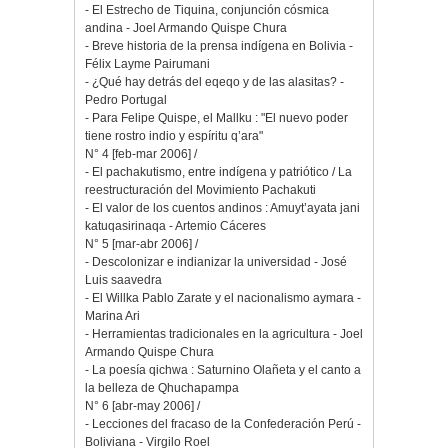
- El Estrecho de Tiquina, conjunción cósmica
andina - Joel Armando Quispe Chura
- Breve historia de la prensa indígena en Bolivia -
Félix Layme Pairumani
- ¿Qué hay detrás del eqeqo y de las alasitas? -
Pedro Portugal
- Para Felipe Quispe, el Mallku : "El nuevo poder
tiene rostro indio y espíritu q’ara"
N° 4 [feb-mar 2006] /
- El pachakutismo, entre indígena y patriótico / La
reestructuración del Movimiento Pachakuti
- El valor de los cuentos andinos : Amuyt’ayata jani
katuqasirinaqa - Artemio Cáceres
N° 5 [mar-abr 2006] /
- Descolonizar e indianizar la universidad - José
Luis saavedra
- El Willka Pablo Zarate y el nacionalismo aymara -
Marina Ari
- Herramientas tradicionales en la agricultura - Joel
Armando Quispe Chura
- La poesía qichwa : Saturnino Olañeta y el canto a
la belleza de Qhuchapampa
N° 6 [abr-may 2006] /
- Lecciones del fracaso de la Confederación Perú -
Boliviana - Virgilo Roel