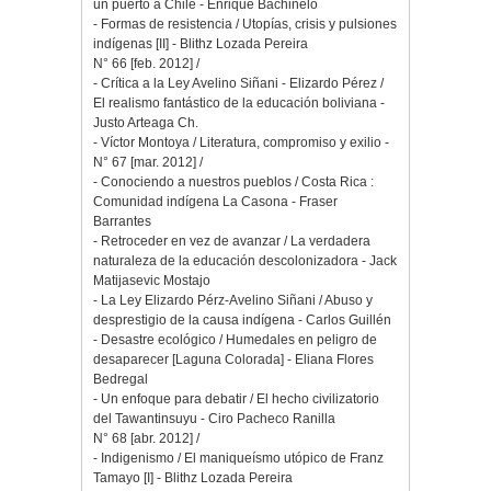
un puerto a Chile - Enrique Bachinelo
- Formas de resistencia / Utopías, crisis y pulsiones
indígenas [II] - Blithz Lozada Pereira
N° 66 [feb. 2012] /
- Crítica a la Ley Avelino Siñani - Elizardo Pérez /
El realismo fantástico de la educación boliviana -
Justo Arteaga Ch.
- Víctor Montoya / Literatura, compromiso y exilio -
N° 67 [mar. 2012] /
- Conociendo a nuestros pueblos / Costa Rica :
Comunidad indígena La Casona - Fraser
Barrantes
- Retroceder en vez de avanzar / La verdadera
naturaleza de la educación descolonizadora - Jack
Matijasevic Mostajo
- La Ley Elizardo Pérz-Avelino Siñani / Abuso y
desprestigio de la causa indígena - Carlos Guillén
- Desastre ecológico / Humedales en peligro de
desaparecer [Laguna Colorada] - Eliana Flores
Bedregal
- Un enfoque para debatir / El hecho civilizatorio
del Tawantinsuyu - Ciro Pacheco Ranilla
N° 68 [abr. 2012] /
- Indigenismo / El maniqueísmo utópico de Franz
Tamayo [I] - Blithz Lozada Pereira