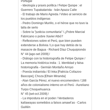
Portugal
- Ideología y praxis política / Felipe Quispe : el
Guerrero Tupakatarista - Iván Apaza Calle
- El trabajo de Mario Agreda / Video al servicio de
los pueblos indígenas
- Pedro Domingo Murillo, o el héroe que no tuvo la
talla de serlo
- Sobre la "justicia comunitaria" / ¿Pobre Marcial
Fabricano o pobre Xavier Albó?
- Reflexiones sobre el Perú, que bien pueden
extenderse a Bolivia / Lo que hay detrás de la
masacre de Bagua - Richard Díaz Chuquipiondo
N° 44 [ago-set 2009] /
- Diálogo con la historiografía de Felipe Quispe /
La memoria histórica india : 1. Identidad y falsa
historiografía - Germán Montaño Arroyo
- Poesía indianista / El Inka [Patricia Collazos-
Bascope], Choza [Efrain Miranda]
- Alan García Pérez, el nuevo encomendero / 188
años de colonialismo interno en el Perú - Aureliano
Turpo Choquehuanca
N° 45 [set-oct 2009] /
- La impostura en el poder / Verdaderos
kallawayas sometidos a falsos amawt’as - Carlos
Guillén