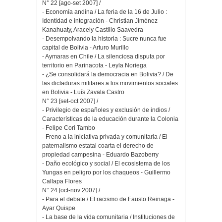
N° 22 [ago-set 2007] /
- Economía andina / La feria de la 16 de Julio :
Identidad e integración - Christian Jiménez
Kanahuaty, Aracely Castillo Saavedra
- Desempolvando la historia : Sucre nunca fue
capital de Bolivia - Arturo Murillo
- Aymaras en Chile / La silenciosa disputa por
territorio en Parinacota - Leyla Noriega
- ¿Se consolidará la democracia en Bolivia? / De
las dictaduras militares a los movimientos sociales
en Bolivia - Luís Zavala Castro
N° 23 [set-oct 2007] /
- Privilegio de españoles y exclusión de indios /
Características de la educación durante la Colonia
- Felipe Cori Tambo
- Freno a la iniciativa privada y comunitaria / El
paternalismo estatal coarta el derecho de
propiedad campesina - Eduardo Bazoberry
- Daño ecológico y social / El ecosistema de los
Yungas en peligro por los chaqueos - Guillermo
Callapa Flores
N° 24 [oct-nov 2007] /
- Para el debate / El racismo de Fausto Reinaga -
Ayar Quispe
- La base de la vida comunitaria / Instituciones de