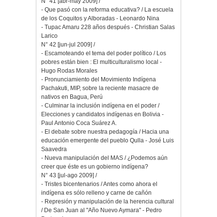
N° 41 [abr-may 2009] /
- Que pasó con la reforma educativa? / La escuela
de los Coquitos y Alboradas - Leonardo Nina
- Tupac Amaru 228 años después - Christian Salas
Larico
N° 42 [jun-jul 2009] /
- Escamoteando el tema del poder político / Los
pobres están bien : El multiculturalismo local -
Hugo Rodas Morales
- Pronunciamiento del Movimiento Indígena
Pachakuti, MIP, sobre la reciente masacre de
nativos en Bagua, Perú
- Culminar la inclusión indígena en el poder /
Elecciones y candidatos indígenas en Bolivia -
Paul Antonio Coca Suárez A.
- El debate sobre nuestra pedagogía / Hacia una
educación emergente del pueblo Qulla - José Luis
Saavedra
- Nueva manipulación del MAS / ¿Podemos aún
creer que éste es un gobierno indígena?
N° 43 [jul-ago 2009] /
- Tristes bicentenarios / Antes como ahora el
indígena es sólo relleno y carne de cañón
- Represión y manipulación de la herencia cultural
/ De San Juan al "Año Nuevo Aymara" - Pedro