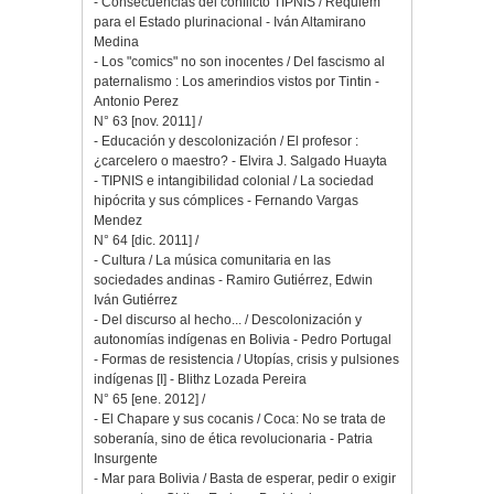
- Consecuencias del conflicto TIPNIS / Réquiem
para el Estado plurinacional - Iván Altamirano
Medina
- Los "comics" no son inocentes / Del fascismo al
paternalismo : Los amerindios vistos por Tintin -
Antonio Perez
N° 63 [nov. 2011] /
- Educación y descolonización / El profesor :
¿carcelero o maestro? - Elvira J. Salgado Huayta
- TIPNIS e intangibilidad colonial / La sociedad
hipócrita y sus cómplices - Fernando Vargas
Mendez
N° 64 [dic. 2011] /
- Cultura / La música comunitaria en las
sociedades andinas - Ramiro Gutiérrez, Edwin
Iván Gutiérrez
- Del discurso al hecho... / Descolonización y
autonomías indígenas en Bolivia - Pedro Portugal
- Formas de resistencia / Utopías, crisis y pulsiones
indígenas [I] - Blithz Lozada Pereira
N° 65 [ene. 2012] /
- El Chapare y sus cocanis / Coca: No se trata de
soberanía, sino de ética revolucionaria - Patria
Insurgente
- Mar para Bolivia / Basta de esperar, pedir o exigir