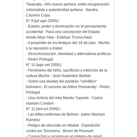
Tiwanaku : Año nuevo aymara: entre recuperación
colonialista y autenticidad qullana - Sandra
Cáceres Copa
N° 9 [jul-ago 2006] /
- Estado, poder y dominación en el pensamiento
occidental : Para una concepción del Estado
desde Abya Yala - Esteban Ticona Alejo
- A propósito de los festejos del 16 de julio : Murillo
y la represión a Katari
- Descolonización, identidad y alternativas políticas
- Pedro Portugal
N° 10 [ago-set 2006] /
- Fenómeno del Niño, sacrificios y extinción de la
cultura Moche - José Huidrobro Bellido
- Sobre una deidad del panteón "científico"
boliviano : El racismo de Arthur Posnansky - Pedro
Portugal
- Una victoria del inka Manku Yupanki - Carlos
mamani Condori
N° 11 [set-oct 2006] /
- Las élites enfermas de Bolivia - pablo Mamani
Ramírez
- Peligro de etnocidio en Madidi : Expedición
contra los Toromona - Bruno de Roissart
- Corrupción y racismo en el sistema de salud