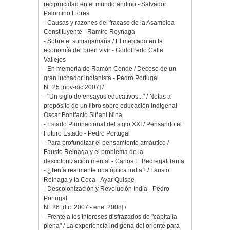
reciprocidad en el mundo andino - Salvador
Palomino Flores
- Causas y razones del fracaso de la Asamblea
Constituyente - Ramiro Reynaga
- Sobre el sumaqamaña / El mercado en la
economía del buen vivir - Godolfredo Calle
Vallejos
- En memoria de Ramón Conde / Deceso de un
gran luchador indianista - Pedro Portugal
N° 25 [nov-dic 2007] /
- "Un siglo de ensayos educativos..." / Notas a
propósito de un libro sobre educación indigenal -
Oscar Bonifacio Siñani Nina
- Estado Plurinacional del siglo XXI / Pensando el
Futuro Estado - Pedro Portugal
- Para profundizar el pensamiento amáutico /
Fausto Reinaga y el problema de la
descolonización mental - Carlos L. Bedregal Tarifa
- ¿Tenía realmente una óptica india? / Fausto
Reinaga y la Coca - Ayar Quispe
- Descolonización y Revolución India - Pedro
Portugal
N° 26 [dic. 2007 - ene. 2008] /
- Frente a los intereses disfrazados de "capitalía
plena" / La experiencia indígena del oriente para