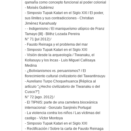
qamaña como concepto funcional al poder colonial
- Moisés Gutiérrez
- Simposio Tupak Katari en el Siglo XXI / El poder,
sus límites y sus contradicciones - Christian
Jiménez Kanahuaty
- - Indigenismo / El maniqueísmo utópico de Franz
Tamayo [III] - Blithz Lozada Pereira
N° 71 [jul 2012] /
- Fausto Reinaga y el problema del mar
- Simposio Tupak Katari en el Siglo XXI
- Visión desde la arqueología / Tiwanaku, el
Kollasuyu y los Incas - Luis Miguel Callisaya
Medina
- ¿Bolivianismos vs. peruanismos? / El
florecimiento cultural civilizatorio del Tawantinsuyu
- Aureliano Turpo Choquehuanca [Réplica al
artículo "¿Hecho civilizatorio de Tiwanaku o del
Cusco?"]
N° 72 [ago. 2012] /
- El TIPNIS: parte de una carretera bioceánica
internacional - Gonzalo Sanjinés Portugal
- La violencia contra los niños / Las víctimas del
castigo - Víctor Montoya
- Simposio Tupak Katari en el Siglo XXI
- Rectificación / Sobre la carta de Fausto Reinaga