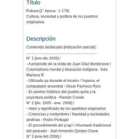
Título
Pukara [1° época : 1-176]
Cultura, sociedad y política de los pueblos
originarios
Descripción
Contenido destacado [indización parcial] :
..........................................................................
N° 1 [nov-dic 2005] /
- A propósito de la visita de Juan Díaz Bordenave /
Colonialismo mental y liberación indígena - Inés
Mariaca R.
- Utilizado ya durante el incario / Yupana, el
computador ancestral - Oscar Pacheco Rios
- El camino histórico del pueblo qulla y la
coyuntura política - Ramón Conde
N° 2 [dic. 2005 - ene. 2006] /
- Valor y significado de los apellidos originarios
- Creencias y costumbres / Navidad y sociedades
andinas - Pedro Portugal
- El procedimiento del p’ap’i / Ahumado tradicional
del pescado - Joel Armando Quispe Chura
N° 3 [ene-feb 2006] /