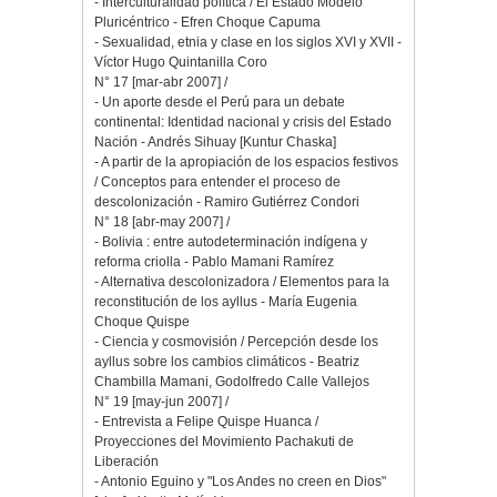
- Interculturalidad política / El Estado Modelo
Pluricéntrico - Efren Choque Capuma
- Sexualidad, etnia y clase en los siglos XVI y XVII -
Víctor Hugo Quintanilla Coro
N° 17 [mar-abr 2007] /
- Un aporte desde el Perú para un debate
continental: Identidad nacional y crisis del Estado
Nación - Andrés Sihuay [Kuntur Chaska]
- A partir de la apropiación de los espacios festivos
/ Conceptos para entender el proceso de
descolonización - Ramiro Gutiérrez Condori
N° 18 [abr-may 2007] /
- Bolivia : entre autodeterminación indígena y
reforma criolla - Pablo Mamani Ramírez
- Alternativa descolonizadora / Elementos para la
reconstitución de los ayllus - María Eugenia
Choque Quispe
- Ciencia y cosmovisión / Percepción desde los
ayllus sobre los cambios climáticos - Beatriz
Chambilla Mamani, Godolfredo Calle Vallejos
N° 19 [may-jun 2007] /
- Entrevista a Felipe Quispe Huanca /
Proyecciones del Movimiento Pachakuti de
Liberación
- Antonio Eguino y "Los Andes no creen en Dios"