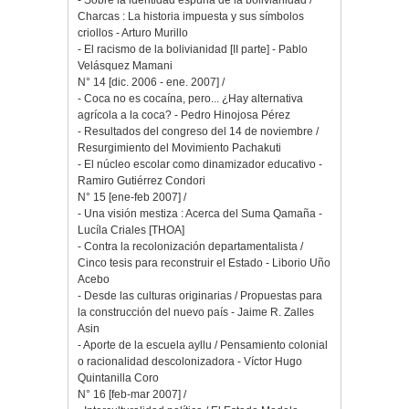
- Sobre la identidad espuria de la bolivianidad /
Charcas : La historia impuesta y sus símbolos
criollos - Arturo Murillo
- El racismo de la bolivianidad [II parte] - Pablo
Velásquez Mamani
N° 14 [dic. 2006 - ene. 2007] /
- Coca no es cocaína, pero... ¿Hay alternativa
agrícola a la coca? - Pedro Hinojosa Pérez
- Resultados del congreso del 14 de noviembre /
Resurgimiento del Movimiento Pachakuti
- El núcleo escolar como dinamizador educativo -
Ramiro Gutiérrez Condori
N° 15 [ene-feb 2007] /
- Una visión mestiza : Acerca del Suma Qamaña -
Lucíla Criales [THOA]
- Contra la recolonización departamentalista /
Cinco tesis para reconstruir el Estado - Liborio Uño
Acebo
- Desde las culturas originarias / Propuestas para
la construcción del nuevo país - Jaime R. Zalles
Asin
- Aporte de la escuela ayllu / Pensamiento colonial
o racionalidad descolonizadora - Víctor Hugo
Quintanilla Coro
N° 16 [feb-mar 2007] /