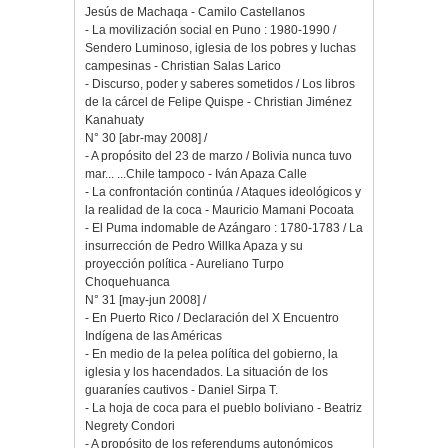
Jesús de Machaqa - Camilo Castellanos
- La movilización social en Puno : 1980-1990 /
Sendero Luminoso, iglesia de los pobres y luchas
campesinas - Christian Salas Larico
- Discurso, poder y saberes sometidos / Los libros
de la cárcel de Felipe Quispe - Christian Jiménez
Kanahuaty
N° 30 [abr-may 2008] /
- A propósito del 23 de marzo / Bolivia nunca tuvo
mar... ...Chile tampoco - Iván Apaza Calle
- La confrontación continúa / Ataques ideológicos y
la realidad de la coca - Mauricio Mamani Pocoata
- El Puma indomable de Azángaro : 1780-1783 / La
insurrección de Pedro Willka Apaza y su
proyección política - Aureliano Turpo
Choquehuanca
N° 31 [may-jun 2008] /
- En Puerto Rico / Declaración del X Encuentro
Indígena de las Américas
- En medio de la pelea política del gobierno, la
iglesia y los hacendados. La situación de los
guaraníes cautivos - Daniel Sirpa T.
- La hoja de coca para el pueblo boliviano - Beatriz
Negrety Condori
- A propósito de los referendums autonómicos