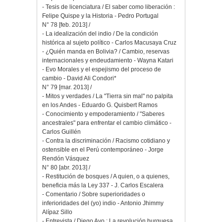
- Tesis de licenciatura / El saber como liberación :
Felipe Quispe y la Historia - Pedro Portugal
N° 78 [feb. 2013] /
- La idealización del indio / De la condición
histórica al sujeto político - Carlos Macusaya Cruz
- ¿Quién manda en Bolivia? / Cambio, reservas
internacionales y endeudamiento - Wayna Katari
- Evo Morales y el espejismo del proceso de
cambio - David Ali Condori*
N° 79 [mar. 2013] /
- Mitos y verdades / La "Tierra sin mal" no palpita
en los Andes - Eduardo G. Quisbert Ramos
- Conocimiento y empoderamiento / "Saberes
ancestrales" para enfrentar el cambio climático -
Carlos Guillén
- Contra la discriminación / Racismo cotidiano y
ostensible en el Perú contemporáneo - Jorge
Rendón Vásquez
N° 80 [abr. 2013] /
- Restitución de bosques / A quien, o a quienes,
beneficia más la Ley 337 - J. Carlos Escalera
- Comentario / Sobre superioridades o
inferioridades del (yo) indio - Antonio Jhimmy
Alípaz Sillo
- Entrevista / Diego Ayo : La revolución burguesa