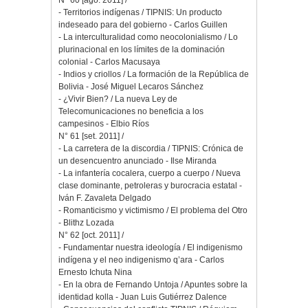
N° 60 [ago. 2011] /
- Territorios indígenas / TIPNIS: Un producto
indeseado para del gobierno - Carlos Guillen
- La interculturalidad como neocolonialismo / Lo
plurinacional en los límites de la dominación
colonial - Carlos Macusaya
- Indios y criollos / La formación de la República de
Bolivia - José Miguel Lecaros Sánchez
- ¿Vivir Bien? / La nueva Ley de
Telecomunicaciones no beneficia a los
campesinos - Elbio Ríos
N° 61 [set. 2011] /
- La carretera de la discordia / TIPNIS: Crónica de
un desencuentro anunciado - Ilse Miranda
- La infantería cocalera, cuerpo a cuerpo / Nueva
clase dominante, petroleras y burocracia estatal -
Iván F. Zavaleta Delgado
- Romanticismo y victimismo / El problema del Otro
- Blithz Lozada
N° 62 [oct. 2011] /
- Fundamentar nuestra ideología / El indigenismo
indígena y el neo indigenismo q’ara - Carlos
Ernesto Ichuta Nina
- En la obra de Fernando Untoja / Apuntes sobre la
identidad kolla - Juan Luis Gutiérrez Dalence