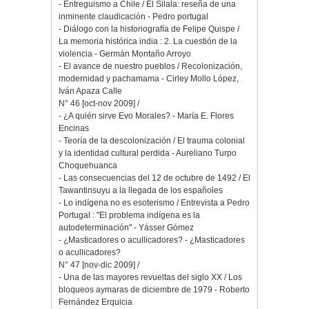
- Entreguismo a Chile / El Silala: reseña de una
inminente claudicación - Pedro portugal
- Diálogo con la historiografía de Felipe Quispe /
La memoria histórica india : 2. La cuestión de la
violencia - Germán Montaño Arroyo
- El avance de nuestro pueblos / Recolonización,
modernidad y pachamama - Cirley Mollo López,
Iván Apaza Calle
N° 46 [oct-nov 2009] /
- ¿A quién sirve Evo Morales? - María E. Flores
Encinas
- Teoría de la descolonización / El trauma colonial
y la identidad cultural perdida - Aureliano Turpo
Choquehuanca
- Las consecuencias del 12 de octubre de 1492 / El
Tawantinsuyu a la llegada de los españoles
- Lo indígena no es esoterismo / Entrevista a Pedro
Portugal : "El problema indígena es la
autodeterminación" - Yásser Gómez
- ¿Masticadores o acullicadores? - ¿Masticadores
o acullicadores?
N° 47 [nov-dic 2009] /
- Una de las mayores revueltas del siglo XX / Los
bloqueos aymaras de diciembre de 1979 - Roberto
Fernández Erquicia