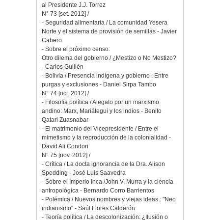
al Presidente J.J. Torrez
N° 73 [set. 2012] /
- Seguridad alimentaria / La comunidad Yesera
Norte y el sistema de provisión de semillas - Javier
Cabero
- Sobre el próximo censo:
Otro dilema del gobierno / ¿Mestizo o No Mestizo?
- Carlos Guillén
- Bolivia / Presencia indígena y gobierno : Entre
purgas y exclusiones - Daniel Sirpa Tambo
N° 74 [oct. 2012] /
- Filosofía política / Alegato por un marxismo
andino: Marx, Mariátegui y los indios - Benito
Qatari Zuasnabar
- El matrimonio del Vicepresidente / Entre el
mimetismo y la reproducción de la colonialidad -
David Ali Condori
N° 75 [nov. 2012] /
- Crítica / La docta ignorancia de la Dra. Alison
Spedding - José Luis Saavedra
- Sobre el Imperio Inca /John V. Murra y la ciencia
antropológica - Bernardo Corro Barrientos
- Polémica / Nuevos nombres y viejas ideas : "Neo
indianismo" - Saúl Flores Calderón
- Teoría política / La descolonización: ¿Ilusión o