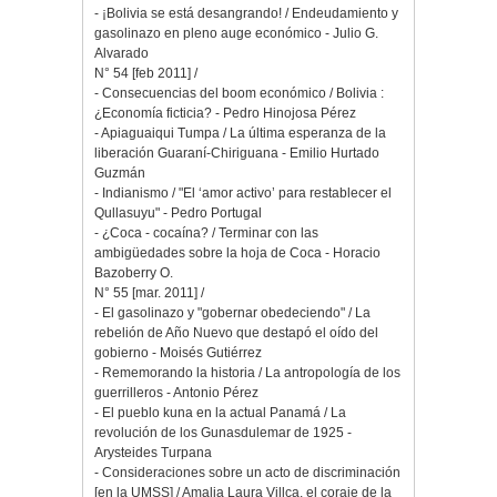
- ¡Bolivia se está desangrando! / Endeudamiento y
gasolinazo en pleno auge económico - Julio G.
Alvarado
N° 54 [feb 2011] /
- Consecuencias del boom económico / Bolivia :
¿Economía ficticia? - Pedro Hinojosa Pérez
- Apiaguaiqui Tumpa / La última esperanza de la
liberación Guaraní-Chiriguana - Emilio Hurtado
Guzmán
- Indianismo / "El ‘amor activo’ para restablecer el
Qullasuyu" - Pedro Portugal
- ¿Coca - cocaína? / Terminar con las
ambigüedades sobre la hoja de Coca - Horacio
Bazoberry O.
N° 55 [mar. 2011] /
- El gasolinazo y "gobernar obedeciendo" / La
rebelión de Año Nuevo que destapó el oído del
gobierno - Moisés Gutiérrez
- Rememorando la historia / La antropología de los
guerrilleros - Antonio Pérez
- El pueblo kuna en la actual Panamá / La
revolución de los Gunasdulemar de 1925 -
Arysteides Turpana
- Consideraciones sobre un acto de discriminación
[en la UMSS] / Amalia Laura Villca, el coraje de la