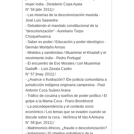
mujer india - Desiderio Copa Ayala
N° 56 [abr. 2011] /
- Las miserias de la descolonización masista -
José Luis Saavedra
- Debatiendo el mandato constitucional de la
"descolonización" - Aureliano Turpo
Choquehuanca
- Saber es poder / Educación y poder ideológico -
Germán Montaño Arroyo
- Miskitos y sandinistas / Muammar el-Khadafi y el
movimiento indio - Pedro Portugal
- El encuentro de Evo Morales / con Muammar
Gadaffi- - Luis Zavala Castro
N° 57 [may. 2011] /
- ¿Avance o frustración? /De justicia comunitaria a
jurisdicción indígena originaria campesina - Paúl
Antonio Coca Suárez Arana
- Tráfico de cocaína y sueños de poder político / El
golpe a la Mama Coca - Frans Bronkhorst
- La psicodependencia y el contexto socio
económico / Los temas que se evaden cuando se
discute sobre la coca - Verônica M Vaz A Amiuna
N° 58 [jun. 2011] /
- Matrimonios étnicos, ¿fraude o descolonización?
- Indianismo / El objetivo estratégico de la