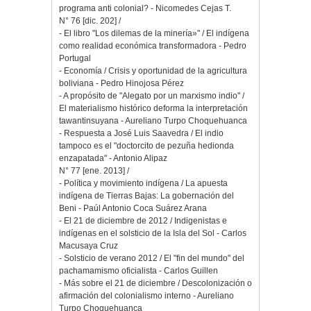
programa anti colonial? - Nicomedes Cejas T.
N° 76 [dic. 202] /
- El libro "Los dilemas de la minería»" / El indígena
como realidad económica transformadora - Pedro
Portugal
- Economía / Crisis y oportunidad de la agricultura
boliviana - Pedro Hinojosa Pérez
- A propósito de "Alegato por un marxismo indio" /
El materialismo histórico deforma la interpretación
tawantinsuyana - Aureliano Turpo Choquehuanca
- Respuesta a José Luis Saavedra / El indio
tampoco es el "doctorcito de pezuña hedionda
enzapatada" - Antonio Alipaz
N° 77 [ene. 2013] /
- Política y movimiento indígena / La apuesta
indígena de Tierras Bajas: La gobernación del
Beni - Paúl Antonio Coca Suárez Arana
- El 21 de diciembre de 2012 / Indigenistas e
indígenas en el solsticio de la Isla del Sol - Carlos
Macusaya Cruz
- Solsticio de verano 2012 / El "fin del mundo" del
pachamamismo oficialista - Carlos Guillen
- Más sobre el 21 de diciembre / Descolonización o
afirmación del colonialismo interno - Aureliano
Turpo Choquehuanca