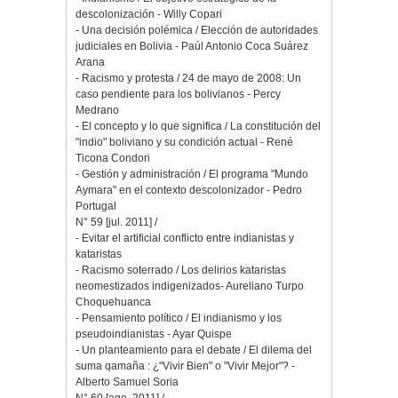
descolonización - Willy Copari
- Una decisión polémica / Elección de autoridades
judiciales en Bolivia - Paúl Antonio Coca Suárez
Arana
- Racismo y protesta / 24 de mayo de 2008: Un
caso pendiente para los bolivianos - Percy
Medrano
- El concepto y lo que significa / La constitución del
"indio" boliviano y su condición actual - René
Ticona Condori
- Gestión y administración / El programa "Mundo
Aymara" en el contexto descolonizador - Pedro
Portugal
N° 59 [jul. 2011] /
- Evitar el artificial conflicto entre indianistas y
kataristas
- Racismo soterrado / Los delirios kataristas
neomestizados indigenizados- Aureliano Turpo
Choquehuanca
- Pensamiento político / El indianismo y los
pseudoindianistas - Ayar Quispe
- Un planteamiento para el debate / El dilema del
suma qamaña : ¿"Vivir Bien" o "Vivir Mejor"? -
Alberto Samuel Soria