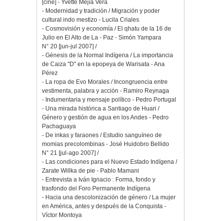
[cine] - Yvette Mejía Vera
- Modernidad y tradición / Migración y poder
cultural indo mestizo - Lucila Criales
- Cosmovisión y economía / El qhatu de la 16 de
Julio en El Alto de La - Paz - Simón Yampara
N° 20 [jun-jul 2007] /
- Génesis de la Normal Indígena / La importancia
de Caiza "D" en la epopeya de Warisata - Ana
Pérez
- La ropa de Evo Morales / Incongruencia entre
vestimenta, palabra y acción - Ramiro Reynaga
- Indumentaria y mensaje político - Pedro Portugal
- Una mirada histórica a Santiago de Huari /
Género y gestión de agua en los Andes - Pedro
Pachaguaya
- De inkas y faraones / Estudio sanguíneo de
momias precolombinas - José Huidobro Bellido
N° 21 [jul-ago 2007] /
- Las condiciones para el Nuevo Estado Indígena /
Zarate Willka de pie - Pablo Mamani
- Entrevista a Iván Ignacio : Forma, fondo y
trasfondo del Foro Permanente Indígena
- Hacia una descolonización de género / La mujer
en América, antes y después de la Conquista -
Víctor Montoya