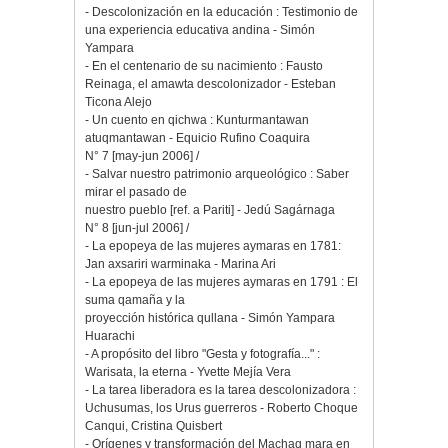
- Descolonización en la educación : Testimonio de
una experiencia educativa andina - Simón
Yampara
- En el centenario de su nacimiento : Fausto
Reinaga, el amawta descolonizador - Esteban
Ticona Alejo
- Un cuento en qichwa : Kunturmantawan
atuqmantawan - Equicio Rufino Coaquira
N° 7 [may-jun 2006] /
- Salvar nuestro patrimonio arqueológico : Saber
mirar el pasado de
nuestro pueblo [ref. a Pariti] - Jedú Sagárnaga
N° 8 [jun-jul 2006] /
- La epopeya de las mujeres aymaras en 1781:
Jan axsariri warminaka - Marina Ari
- La epopeya de las mujeres aymaras en 1791 : El
suma qamaña y la
proyección histórica qullana - Simón Yampara
Huarachi
- A propósito del libro "Gesta y fotografía..." :
Warisata, la eterna - Yvette Mejía Vera
- La tarea liberadora es la tarea descolonizadora :
Uchusumas, los Urus guerreros - Roberto Choque
Canqui, Cristina Quisbert
- Orígenes y transformación del Machaq mara en