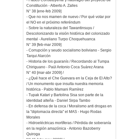
- Fiasco Constituyente y naufragio del proyecto de
Constitución - Alberto A. Zalles
N° 38 [ene-feb 2009]
- Que no nos mamen de nuevo / Por qué votar por
el NO en el próximo referéndum
- Sobre la naturaleza del Tawantinsuyu /
Descolonizando la visión histórica del colonizado
mental - Aureliano Turpo Choquehuanca
N° 39 [feb-mar 2009]
- Corrupción y seudo socialismo boliviano - Sergio
Tarqui Alarcón
- Historia de los guaranís / Recordando al Tumpa
Chiriguano - Paúl Antonio Coca Suárez Arana
N° 40 [mar-abr 2009] /
- ¿Qué hace el Che Guevara en la Ceja de El Alto?
/ Un monumento que insulta nuestra memoria
histórica - Pablo Mamani Ramírez
- Tupak Katari y Bartolina Sisa son parte de la
identidad alteña - Daniel Sirpa Tambo
- En defensa de la coca / Moralismo anti drogas en
la "diplomacia directa" el MAS - Hugo Rodas
Morales
- Hidroeléctricas mortíferas / Pérdida de soberanía
en la región amazónica - Antonio Bazoberry
Quiroga