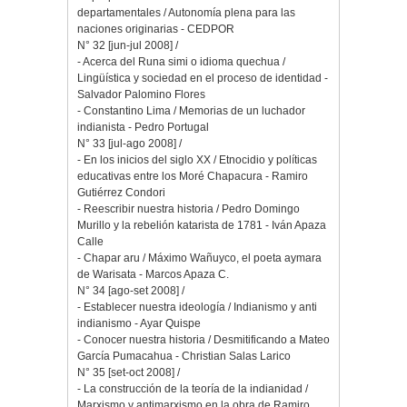
departamentales / Autonomía plena para las
naciones originarias - CEDPOR
N° 32 [jun-jul 2008] /
- Acerca del Runa simi o idioma quechua /
Lingüística y sociedad en el proceso de identidad -
Salvador Palomino Flores
- Constantino Lima / Memorias de un luchador
indianista - Pedro Portugal
N° 33 [jul-ago 2008] /
- En los inicios del siglo XX / Etnocidio y políticas
educativas entre los Moré Chapacura - Ramiro
Gutiérrez Condori
- Reescribir nuestra historia / Pedro Domingo
Murillo y la rebelión katarista de 1781 - Iván Apaza
Calle
- Chapar aru / Máximo Wañuyco, el poeta aymara
de Warisata - Marcos Apaza C.
N° 34 [ago-set 2008] /
- Establecer nuestra ideología / Indianismo y anti
indianismo - Ayar Quispe
- Conocer nuestra historia / Desmitificando a Mateo
García Pumacahua - Christian Salas Larico
N° 35 [set-oct 2008] /
- La construcción de la teoría de la indianidad /
Marxismo y antimarxismo en la obra de Ramiro