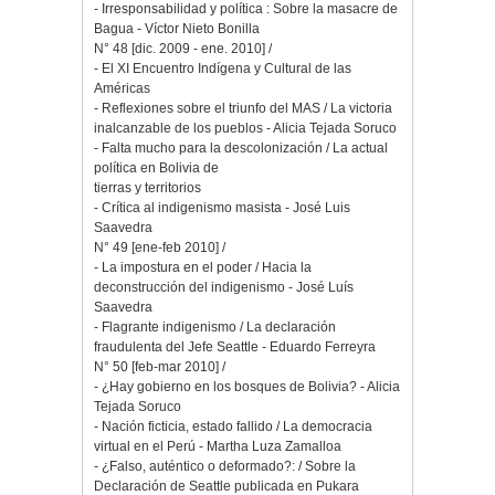
- Irresponsabilidad y política : Sobre la masacre de
Bagua - Víctor Nieto Bonilla
N° 48 [dic. 2009 - ene. 2010] /
- El XI Encuentro Indígena y Cultural de las
Américas
- Reflexiones sobre el triunfo del MAS / La victoria
inalcanzable de los pueblos - Alicia Tejada Soruco
- Falta mucho para la descolonización / La actual
política en Bolivia de
tierras y territorios
- Crítica al indigenismo masista - José Luis
Saavedra
N° 49 [ene-feb 2010] /
- La impostura en el poder / Hacia la
deconstrucción del indigenismo - José Luís
Saavedra
- Flagrante indigenismo / La declaración
fraudulenta del Jefe Seattle - Eduardo Ferreyra
N° 50 [feb-mar 2010] /
- ¿Hay gobierno en los bosques de Bolivia? - Alicia
Tejada Soruco
- Nación ficticia, estado fallido / La democracia
virtual en el Perú - Martha Luza Zamalloa
- ¿Falso, auténtico o deformado?: / Sobre la
Declaración de Seattle publicada en Pukara