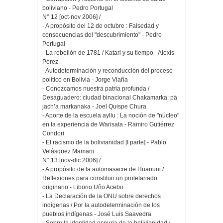
boliviano - Pedro Portugal
N° 12 [oct-nov 2006] /
- A propósito del 12 de octubre : Falsedad y
consecuencias del "descubrimiento" - Pedro
Portugal
- La rebelión de 1781 / Katari y su tiempo - Alexis
Pérez
- Autodeterminación y reconducción del proceso
político en Bolivia - Jorge Viaña
- Conozcamos nuestra patria profunda /
Desaguadero: ciudad binacional Chakamarka: pä
jach’a markanaka - Joel Quispe Chura
- Aporte de la escuela ayllu : La noción de "núcleo"
en la experiencia de Warisata - Ramiro Gutiérrez
Condori
- El racismo de la bolivianidad [I parte] - Pablo
Velásquez Mamani
N° 13 [nov-dic 2006] /
- A propósito de la automasacre de Huanuni /
Reflexiones para constituir un proletariado
originario - Liborio Uño Acebo
- La Declaración de la ONU sobre derechos
indígenas / Por la autodeterminación de los
pueblos indígenas - José Luis Saavedra