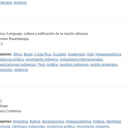
ntenario
,
territorio
rica / Lenguaje, cultura y edificación de la nación africana
rmes Rwantabagu
12
iquetas:
África
,
Brasil
,
Costa Rica
,
Ecuador
,
Guatemala
,
Haití
,
Hispanoamérica
,
cidencia política
,
movimiento indígena
,
organismos internacionales
,
ganizaciones indígenas
,
Perú
,
política
,
pueblos indígenas
,
quinto centenario
,
nezuela
,
violencia
]
ólogo
sús Contreras
iquetas:
Argentina
,
Bolivia
,
declaraciones
,
Hispanoamérica
,
historia
,
identidad
,
eología
,
ideólogos indianistas
,
incidencia política
,
movimiento indígena
,