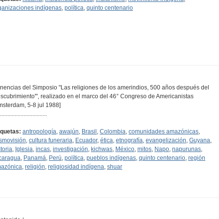
ganizaciones indígenas
,
política
,
quinto centenario
nencias del Simposio "Las religiones de los amerindios, 500 años después del
escubrimiento'", realizado en el marco del 46° Congreso de Americanistas
msterdam, 5-8 jul 1988]
................................
iquetas:
antropología
,
awajún
,
Brasil
,
Colombia
,
comunidades amazónicas
,
smovisión
,
cultura funeraria
,
Ecuador
,
ética
,
etnografía
,
evangelización
,
Guyana
,
toria
,
Iglesia
,
incas
,
investigación
,
kichwas
,
México
,
mitos
,
Napo
,
napurunas
,
caragua
,
Panamá
,
Perú
,
política
,
pueblos indígenas
,
quinto centenario
,
región
azónica
,
religión
,
religiosidad indígena
,
shuar