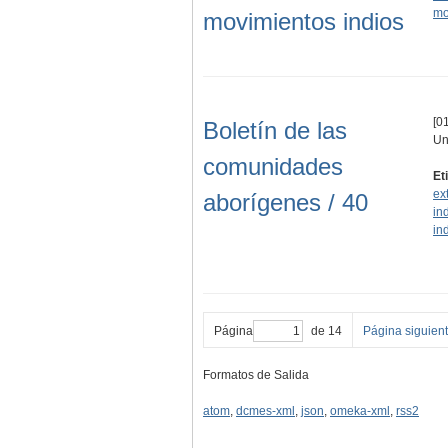
mo
movimientos indios
[01
Boletín de las
Un
comunidades
Et
ex
aborígenes / 40
in
in
Página
de 14
Página siguien
Formatos de Salida
atom
,
dcmes-xml
,
json
,
omeka-xml
,
rss2