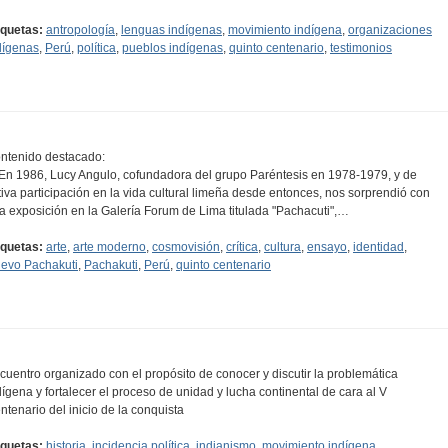
iquetas:
antropología
,
lenguas indígenas
,
movimiento indígena
,
organizaciones
dígenas
,
Perú
,
política
,
pueblos indígenas
,
quinto centenario
,
testimonios
ntenido destacado:
..En 1986, Lucy Angulo, cofundadora del grupo Paréntesis en 1978-1979, y de
tiva participación en la vida cultural limeña desde entonces, nos sorprendió con
a exposición en la Galería Forum de Lima titulada "Pachacuti",…
iquetas:
arte
,
arte moderno
,
cosmovisión
,
crítica
,
cultura
,
ensayo
,
identidad
,
evo Pachakuti
,
Pachakuti
,
Perú
,
quinto centenario
cuentro organizado con el propósito de conocer y discutir la problemática
dígena y fortalecer el proceso de unidad y lucha continental de cara al V
ntenario del inicio de la conquista
iquetas:
historia
,
incidencia política
,
indianismo
,
movimiento indígena
,