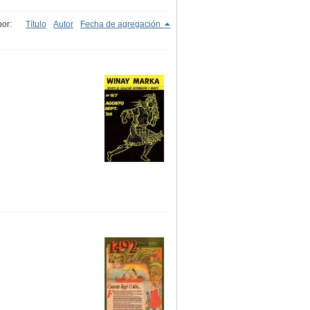
or:
Título
Autor
Fecha de agregación