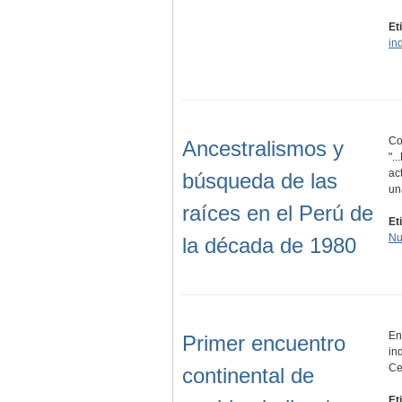
Et
in
Co
Ancestralismos y
".
ac
búsqueda de las
un
raíces en el Perú de
Et
Nu
la década de 1980
En
Primer encuentro
in
Ce
continental de
Et