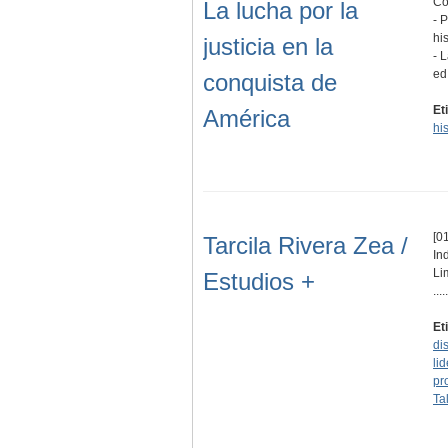
Co
La lucha por la
- 
hi
justicia en la
- 
ed
conquista de
Et
América
his
[01
Tarcila Rivera Zea /
In
Li
Estudios +
.....
Et
di
li
pr
Ta