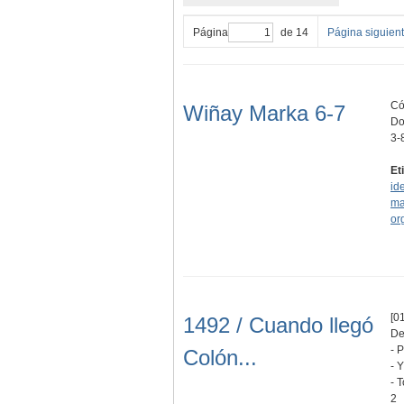
Página
de 14
Página siguien
Có
Wiñay Marka 6-7
Do
3-
Et
id
ma
or
[01
1492 / Cuando llegó
De
- 
Colón...
- 
- 
2