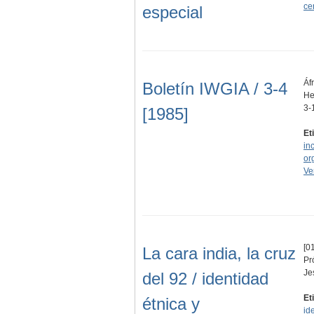
ce
especial
Áf
Boletín IWGIA / 3-4
He
3-
[1985]
Et
in
or
Ve
[01
La cara india, la cruz
Pr
Je
del 92 / identidad
Et
étnica y
id