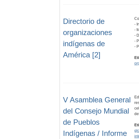
Co
Directorio de
- 
- 
organizaciones
- 
- 
indígenas de
- 
América [2]
Et
or
Ed
V Asamblea General
re
ce
del Consejo Mundial
de
de Pueblos
Et
gl
Indígenas / Informe
in