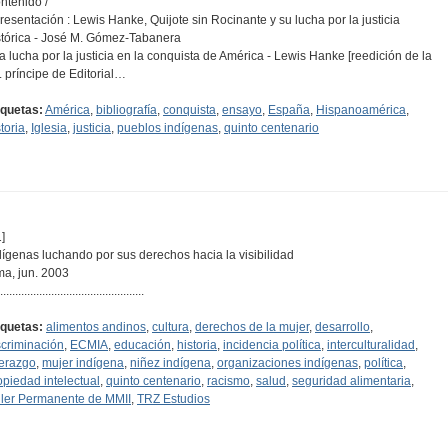
ntenido /
Presentación : Lewis Hanke, Quijote sin Rocinante y su lucha por la justicia
stórica - José M. Gómez-Tabanera
La lucha por la justicia en la conquista de América - Lewis Hanke [reedición de la
. príncipe de Editorial…
iquetas:
América
,
bibliografía
,
conquista
,
ensayo
,
España
,
Hispanoamérica
,
toria
,
Iglesia
,
justicia
,
pueblos indígenas
,
quinto centenario
]
dígenas luchando por sus derechos hacia la visibilidad
ma, jun. 2003
................................................
iquetas:
alimentos andinos
,
cultura
,
derechos de la mujer
,
desarrollo
,
scriminación
,
ECMIA
,
educación
,
historia
,
incidencia política
,
interculturalidad
,
derazgo
,
mujer indígena
,
niñez indígena
,
organizaciones indígenas
,
política
,
opiedad intelectual
,
quinto centenario
,
racismo
,
salud
,
seguridad alimentaria
,
ller Permanente de MMII
,
TRZ Estudios