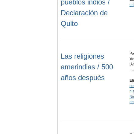
pueblos indios /
or
Declaración de
Quito
Po
Las religiones
'd
[Á
amerindias / 500
.....
años después
Et
co
his
Ni
am