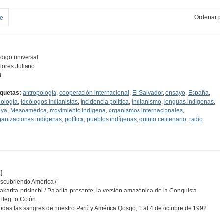
Ordenar p
te
digo universal
lores Juliano
8
iquetas:
antropología
,
cooperación internacional
,
El Salvador
,
ensayo
,
España
,
eología
,
ideólogos indianistas
,
incidencia política
,
indianismo
,
lenguas indígenas
,
ya
,
Mesoamérica
,
movimiento indígena
,
organismos internacionales
,
ganizaciones indígenas
,
política
,
pueblos indígenas
,
quinto centenario
,
radio
]
scubriendo América /
Pakarita-prisinchi / Pajarita-presente, la versión amazónica de la Conquista
Y lleg+o Colón...
Todas las sangres de nuestro Perú y América Qosqo, 1 al 4 de octubre de 1992