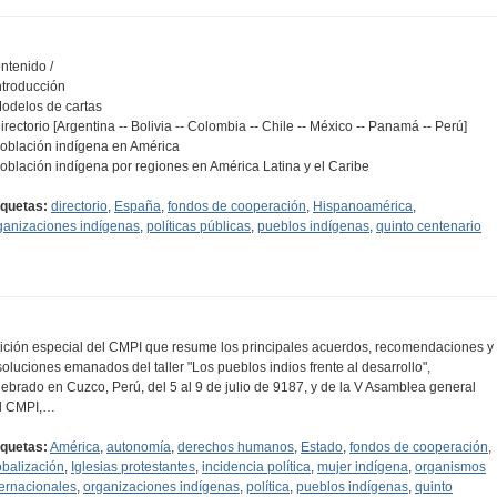
ntenido /
Introducción
Modelos de cartas
Directorio [Argentina -- Bolivia -- Colombia -- Chile -- México -- Panamá -- Perú]
Población indígena en América
Población indígena por regiones en América Latina y el Caribe
iquetas:
directorio
,
España
,
fondos de cooperación
,
Hispanoamérica
,
ganizaciones indígenas
,
políticas públicas
,
pueblos indígenas
,
quinto centenario
ición especial del CMPI que resume los principales acuerdos, recomendaciones y
soluciones emanados del taller "Los pueblos indios frente al desarrollo",
lebrado en Cuzco, Perú, del 5 al 9 de julio de 9187, y de la V Asamblea general
l CMPI,…
iquetas:
América
,
autonomía
,
derechos humanos
,
Estado
,
fondos de cooperación
,
obalización
,
Iglesias protestantes
,
incidencia política
,
mujer indígena
,
organismos
ternacionales
,
organizaciones indígenas
,
política
,
pueblos indígenas
,
quinto