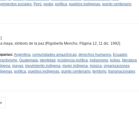
vimientos sociales
,
Perú
,
poder
,
política
,
pueblos indígenas
,
quinto centenario
]
a maya, símbolo de la paz [Rigoberta Menchu. Página 12, 11 dic. 1992]
iquetas:
Argentina
,
comunidades amazónicas
,
derechos humanos
,
Ecuador
,
tractivismo
,
Guatemala
,
identidad
,
incidencia política
,
indianismo
,
kollas
,
literatura
dígena
,
mayas
,
movimiento indígena
,
mujer indígena
,
música
,
organizaciones
dígenas
,
política
,
pueblos indígenas
,
quinto centenario
,
territorio
,
transnacionales
te