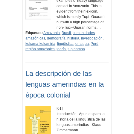
examples of heavy language
contact in Amazonia. This is
evident from their lexicon,
which is mostly Tupí–Guaraní,
but with a high percentage of
non-Tupí–Guaraní forms,…
Etiquetas:
Amazonia
,
Brasil
,
comunidades
amazónicas
,
demografía
,
historia
,
investigación
,
kokama-kokamiria
,
lingüística
,
omagua
,
Perú
,
región amazónica
,
teoría
,
tupinamba
La descripción de las
lenguas amerindias en la
época colonial
[01]
Introducción : Apuntes para la
historia de la lingüística de las
lenguas amerindias - Klaus
Zimmermann