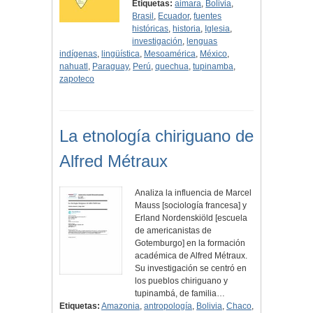
Etiquetas:
aimara
,
Bolivia
,
Brasil
,
Ecuador
,
fuentes
históricas
,
historia
,
Iglesia
,
investigación
,
lenguas
indígenas
,
lingüística
,
Mesoamérica
,
México
,
nahuatl
,
Paraguay
,
Perú
,
quechua
,
tupinamba
,
zapoteco
La etnología chiriguano de
Alfred Métraux
Analiza la influencia de Marcel
Mauss [sociología francesa] y
Erland Nordenskiöld [escuela
de americanistas de
Gotemburgo] en la formación
académica de Alfred Métraux.
Su investigación se centró en
los pueblos chiriguano y
tupinambá, de familia…
Etiquetas:
Amazonia
,
antropología
,
Bolivia
,
Chaco
,