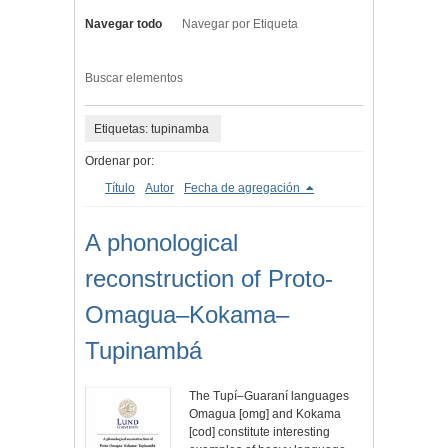
Navegar todo
Navegar por Etiqueta
Buscar elementos
Etiquetas: tupinamba
Ordenar por:
Título
Autor
Fecha de agregación
A phonological
reconstruction of Proto-
Omagua–Kokama–
Tupinambá
The Tupí–Guaraní languages
Omagua [omg] and Kokama
[cod] constitute interesting