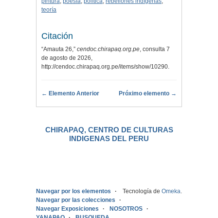
pintura
,
poesía
,
política
,
rebeliones indígenas
,
teoría
Citación
“Amauta 26,”
cendoc.chirapaq.org.pe
, consulta 7
de agosto de 2026,
http://cendoc.chirapaq.org.pe/items/show/10290
.
← Elemento Anterior
Próximo elemento →
CHIRAPAQ, CENTRO DE CULTURAS
INDIGENAS DEL PERU
.
Navegar por los elementos
Tecnología de
Omeka
.
Navegar por las colecciones
Navegar Exposiciones
NOSOTROS
YANAPAQ
BUSQUEDA