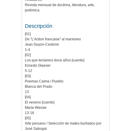
Revista mensual de doctrina, literatura, arte,
polémica
Descripción
[01]
De "L'Action francaise" al marxismo
Jean Guyon-Cesbron
1-4
[02]
Los que teníamos doce años [cuento]
Ernesto Glaeser
5-12
[03]
Poemas Caima / Pueblo
Blanca del Prado
13
[04]
El veneno [cuento]
María Wiesse
13-16
[05]
Arte peruano / Selección de mates burilados por
José Sabogal