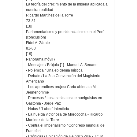
La teoría del crecimiento de la miseria aplicada a
nuestra realidad
Ricardo Martínez de la Torre
73-81
[18]
Parlamentarismo y presidencialismo en el Perú
[conclusión]
Fidel A. Zárate
81-83
[19]
Panorama móvil /
- Mensajes / Brújula [1] - Manuel A. Seoane
- Polémica / Una epidemia mística
- Debate / La 2da Convención del Magisterio
Americano
- Los aprendices brujos/ Carta abierta a M.
Jeunehomme
- Procesos / Los asesinatos de huelguistas en
Gastonia - Jorge Paz
- Notas / "Labor" interdicta
- La huelga victoriosa de Morococha - Ricardo
Martínez de la Torre
- Contra el imperialismo / Congreso mundial de
Francfort
- Crónicas / Ubicación de Heinrich Zille - J.C.M.