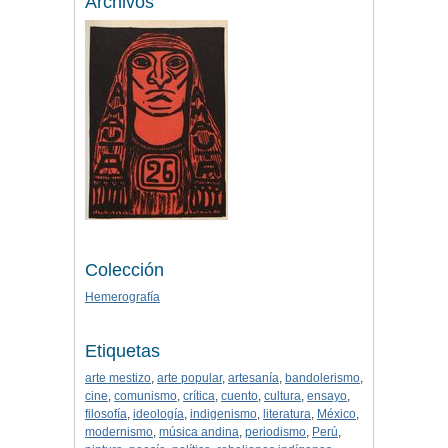
Archivos
Colección
Hemerografía
Etiquetas
arte mestizo
,
arte popular
,
artesanía
,
bandolerismo
,
cine
,
comunismo
,
crítica
,
cuento
,
cultura
,
ensayo
,
filosofía
,
ideología
,
indigenismo
,
literatura
,
México
,
modernismo
,
música andina
,
periodismo
,
Perú
,