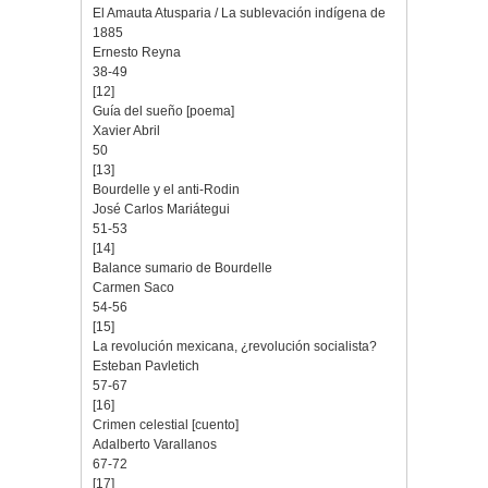
El Amauta Atusparia / La sublevación indígena de
1885
Ernesto Reyna
38-49
[12]
Guía del sueño [poema]
Xavier Abril
50
[13]
Bourdelle y el anti-Rodin
José Carlos Mariátegui
51-53
[14]
Balance sumario de Bourdelle
Carmen Saco
54-56
[15]
La revolución mexicana, ¿revolución socialista?
Esteban Pavletich
57-67
[16]
Crimen celestial [cuento]
Adalberto Varallanos
67-72
[17]