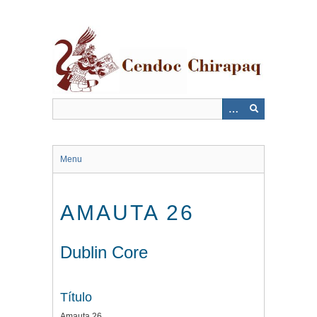
Saltar
al
contenido
principal
Menu
AMAUTA 26
Dublin Core
Título
Amauta 26