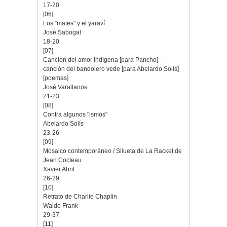
17-20
[06]
Los "mates" y el yaraví
José Sabogal
18-20
[07]
Canción del amor indígena [para Pancho] --
canción del bandolero vede [para Abelardo Solís]
[poemas]
José Varallanos
21-23
[08]
Contra algunos "ismos"
Abelardo Solís
23-26
[09]
Mosaico contemporáneo / Silueta de La Racket de
Jean Cocteau
Xavier Abril
26-29
[10]
Retrato de Charlie Chaplin
Waldo Frank
29-37
[11]