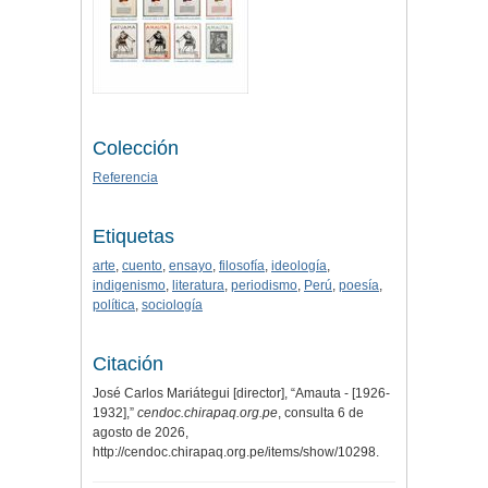
Colección
Referencia
Etiquetas
arte
,
cuento
,
ensayo
,
filosofía
,
ideología
,
indigenismo
,
literatura
,
periodismo
,
Perú
,
poesía
,
política
,
sociología
Citación
José Carlos Mariátegui [director], “Amauta - [1926-
1932],”
cendoc.chirapaq.org.pe
, consulta 6 de
agosto de 2026,
http://cendoc.chirapaq.org.pe/items/show/10298
.