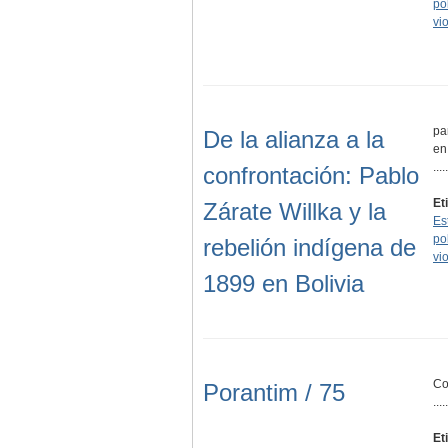
pol
vi
pa
De la alianza a la
en
.....
confrontación: Pablo
Et
Zárate Willka y la
Es
pol
rebelión indígena de
vi
1899 en Bolivia
Co
Porantim / 75
.....
Et