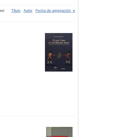
or:
Título
Autor
Fecha de agregación