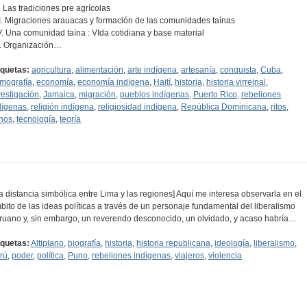
II. Las tradiciones pre agrícolas
III. Migraciones arauacas y formación de las comunidades taínas
IV. Una comunidad taína : VIda cotidiana y base material
V. Organización…
iquetas:
agricultura
,
alimentación
,
arte indígena
,
artesanía
,
conquista
,
Cuba
,
mografía
,
economía
,
economía indígena
,
Haití
,
historia
,
historia virreinal
,
vestigación
,
Jamaica
,
migración
,
pueblos indígenas
,
Puerto Rico
,
rebeliones
dígenas
,
religión indígena
,
religiosidad indígena
,
República Dominicana
,
ritos
,
ínos
,
tecnología
,
teoría
[la distancia simbólica entre Lima y las regiones] Aquí me interesa observarla en el
bito de las ideas políticas a través de un personaje fundamental del liberalismo
ruano y, sin embargo, un reverendo desconocido, un olvidado, y acaso habría…
iquetas:
Altiplano
,
biografía
,
historia
,
historia republicana
,
ideología
,
liberalismo
,
rú
,
poder
,
política
,
Puno
,
rebeliones indígenas
,
viajeros
,
violencia