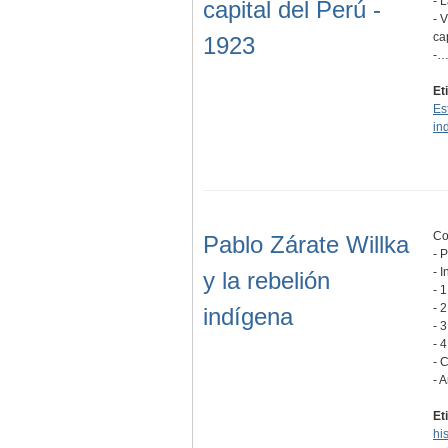
- 
capital del Perú -
- 
ca
1923
-
Et
Es
in
Co
Pablo Zárate Willka
- 
- 
y la rebelión
- 
- 
indígena
- 
- 
- 
- 
Et
hi