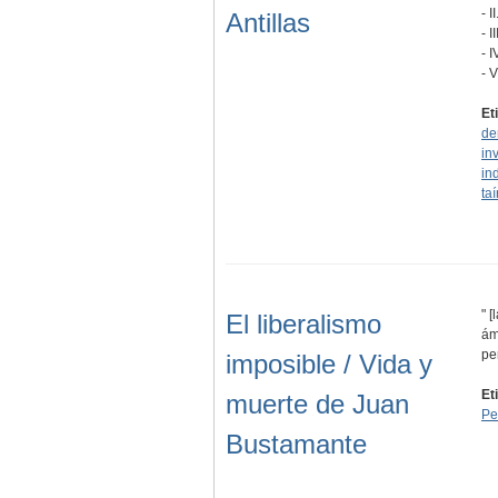
- 
Antillas
- 
- 
- 
Et
de
in
in
ta
" 
El liberalismo
ám
pe
imposible / Vida y
Et
muerte de Juan
Pe
Bustamante