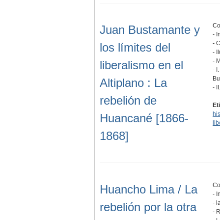
Co
Juan Bustamante y
- 
- 
los límites del
- 
- 
liberalismo en el
- 
Bu
Altiplano : La
- I
rebelión de
Et
hi
Huancané [1866-
li
1868]
Co
Huancho Lima / La
- 
- 
rebelión por la otra
- 