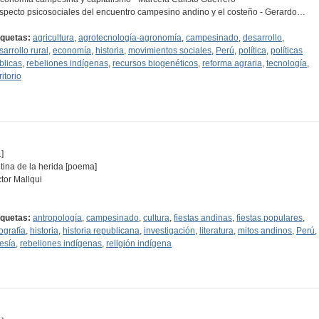
Aspecto psicosociales del encuentro campesino andino y el costeño - Gerardo…
iquetas:
agricultura
,
agrotecnología-agronomía
,
campesinado
,
desarrollo
,
sarrollo rural
,
economía
,
historia
,
movimientos sociales
,
Perú
,
política
,
políticas
blicas
,
rebeliones indígenas
,
recursos biogenéticos
,
reforma agraria
,
tecnología
,
ritorio
]
tina de la herida [poema]
ctor Mallqui
iquetas:
antropología
,
campesinado
,
cultura
,
fiestas andinas
,
fiestas populares
,
tografía
,
historia
,
historia republicana
,
investigación
,
literatura
,
mitos andinos
,
Perú
,
esía
,
rebeliones indígenas
,
religión indígena