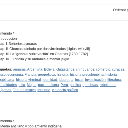
Ordenar p
ntenido /
Introducción
Cap. I. Señoríos aymaras
ap. II. Charcas tutelada por dos virreinatos [siglos xvi-xviii]
Cap. III. La “general sublevación” en Charcas [1780-1782]
Cap. IV. El criollo y su andamiaje mental [siglo…
iquetas:
aimaras
,
Argentina
,
Bolivia
,
chiquitanos
,
chiriguanos
,
comercio
,
curacas
,
sco
,
economía
,
Francia
,
geopolítica
,
historia
,
historia precolombina
,
historia
publicana
,
historia virreinal
,
identidad
,
ideología
,
incas
,
investigación
,
literatura
,
ntalidades
,
mita
,
Mojos
,
nacionalismo
,
Perú
,
política
,
quechuas
,
rebeliones
dígenas
,
Tahuantinsuyo
,
territorio
,
violencia política
ntenido /
I. Medio antillano y poblamiento indígena