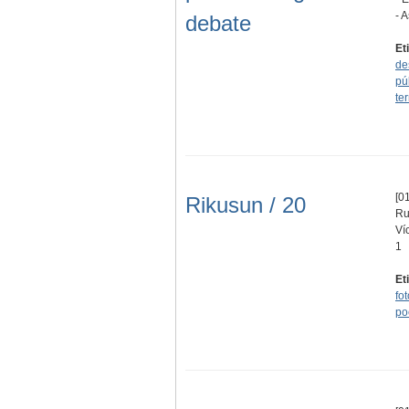
- 
debate
Et
de
pú
ter
[01
Rikusun / 20
Ru
Ví
1
Et
fo
po