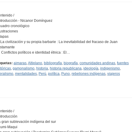
ntenido /
Introducción - Nicanor Domínguez
Cuadro cronológico
Ilustraciones
Mapas
I. La civilización y su propia barbarie : La inevitabilidad del fracaso de Juan
stamante
I. Conflictos políticos e identidad étnica : El…
iquetas:
aimaras
,
Altiplano
,
bibliografía
,
biografía
,
comunidades andinas
,
fuentes
stóricas
,
gamonalismo
,
historia
,
historia republicana
,
ideología
,
indigenismo
,
beralismo
,
mentalidades
,
Perú
,
política
,
Puno
,
rebeliones indígenas
,
viajeros
ntenido /
Introducción
la gran sublevación indígena del sur
Rumi-Maqui