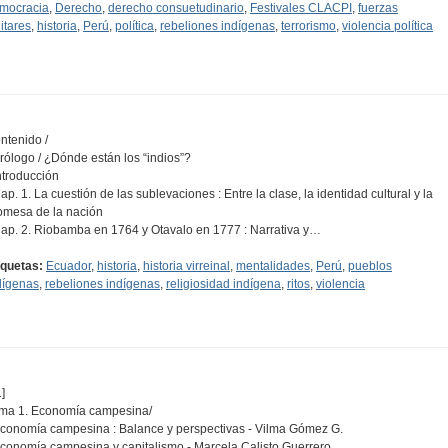
mocracia
,
Derecho
,
derecho consuetudinario
,
Festivales CLACPI
,
fuerzas
litares
,
historia
,
Perú
,
política
,
rebeliones indígenas
,
terrorismo
,
violencia política
ntenido /
Prólogo / ¿Dónde están los “indios”?
Introducción
Cap. 1. La cuestión de las sublevaciones : Entre la clase, la identidad cultural y la
omesa de la nación
Cap. 2. Riobamba en 1764 y Otavalo en 1777 : Narrativa y…
iquetas:
Ecuador
,
historia
,
historia virreinal
,
mentalidades
,
Perú
,
pueblos
dígenas
,
rebeliones indígenas
,
religiosidad indígena
,
ritos
,
violencia
]
ma 1. Economía campesina/
Economía campesina : Balance y perspectivas - Vilma Gómez G.
Economía campesina y capitalismo - Marcela Calisto Guerrero