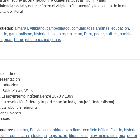
La gran sublevación / Teodomiro Gutiérrez Cuevas [Rumi Maqui]
Violencia social y educación en el Altiplano [Huancané y la escuela de la otra
pital del Perú]
…
iquetas:
aimaras
,
Altiplano
,
campesinado
,
comunidades andinas
,
educación
,
tado
,
gamonalismo
,
historia
,
historia republicana
,
Perú
,
poder
,
política
,
pueblos
dígenas
,
Puno
,
rebeliones indígenas
ntenido /
Presentación
Introducción
1. Pablo Zárate Willka
2. El movimiento indígena entre 1870 y 1899
3. La revolución federal y la participación indígena [ref. : federalismo]
4. La rebelión indígena
Conclusiones
Anexos
iquetas:
aimaras
,
Bolivia
,
comunidades andinas
,
conflicto bélico
,
Estado
,
historia
,
storia republicana
,
ideología
,
legislación
,
liberalismo
,
movimiento indígena
,
poder
,