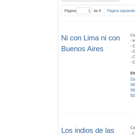
Página
de 9
Página siguiente
Co
Ni con Lima ni con
- 
- 
Buenos Aires
- C
- 
- 
Et
Cu
re
me
in
Co
Los indios de las
- 