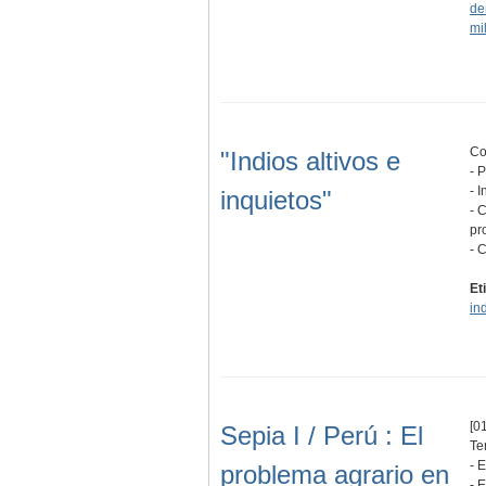
de
mi
Co
"Indios altivos e
- 
- 
inquietos"
- 
pr
- 
Et
in
[01
Sepia I / Perú : El
Te
- 
problema agrario en
- 