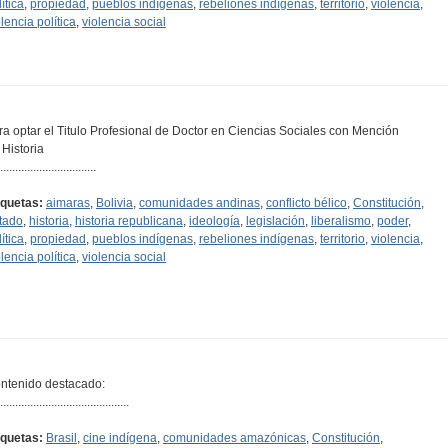
ítica
,
propiedad
,
pueblos indígenas
,
rebeliones indígenas
,
territorio
,
violencia
,
olencia política
,
violencia social
ra optar el Titulo Profesional de Doctor en Ciencias Sociales con Mención
 Historia
................................
iquetas:
aimaras
,
Bolivia
,
comunidades andinas
,
conflicto bélico
,
Constitución
,
tado
,
historia
,
historia republicana
,
ideología
,
legislación
,
liberalismo
,
poder
,
ítica
,
propiedad
,
pueblos indígenas
,
rebeliones indígenas
,
territorio
,
violencia
,
olencia política
,
violencia social
ntenido destacado:
...........................................
iquetas:
Brasil
,
cine indígena
,
comunidades amazónicas
,
Constitución
,