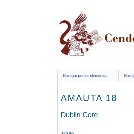
Saltar
al
contenido
principal
Navegar por los elementos
Naveg
AMAUTA 18
Dublin Core
Título