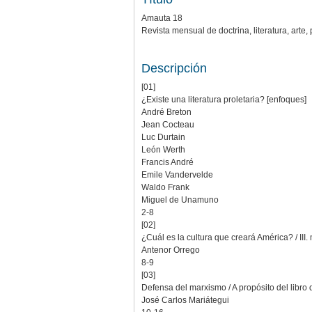
Amauta 18
Revista mensual de doctrina, literatura, arte,
Descripción
[01]
¿Existe una literatura proletaria? [enfoques]
André Breton
Jean Cocteau
Luc Durtain
León Werth
Francis André
Emile Vandervelde
Waldo Frank
Miguel de Unamuno
2-8
[02]
¿Cuál es la cultura que creará América? / III
Antenor Orrego
8-9
[03]
Defensa del marxismo / A propósito del libro
José Carlos Mariátegui