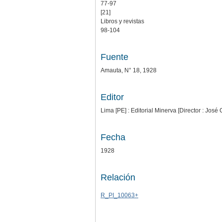
77-97
[21]
Libros y revistas
98-104
Fuente
Amauta, N° 18, 1928
Editor
Lima [PE] : Editorial Minerva [Director : José
Fecha
1928
Relación
R_PI_10063+