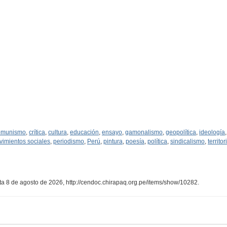
omunismo
,
crítica
,
cultura
,
educación
,
ensayo
,
gamonalismo
,
geopolítica
,
ideología
imientos sociales
,
periodismo
,
Perú
,
pintura
,
poesía
,
política
,
sindicalismo
,
territor
lta 8 de agosto de 2026,
http://cendoc.chirapaq.org.pe/items/show/10282
.