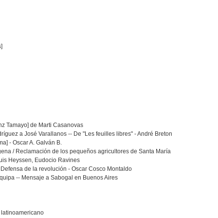
]
ranz Tamayo] de Marti Casanovas
íguez a José Varallanos -- De "Les feuilles libres" - André Breton
a] - Oscar A. Galván B.
gena / Reclamación de los pequeños agricultores de Santa María
Luis Heyssen, Eudocio Ravines
/ Defensa de la revolución - Oscar Cosco Montaldo
requipa -- Mensaje a Sabogal en Buenos Aires
l latinoamericano