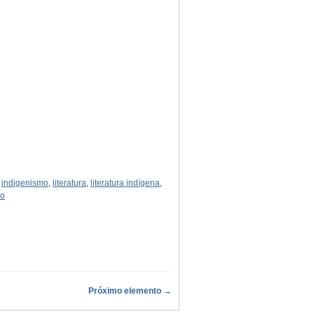
,
indigenismo
,
literatura
,
literatura indígena
,
io
Próximo elemento →