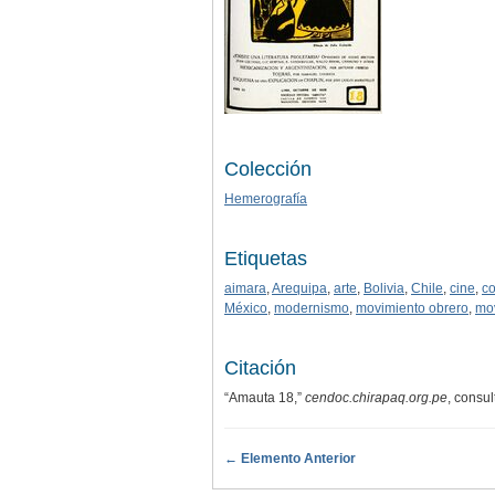
Colección
Hemerografía
Etiquetas
aimara
,
Arequipa
,
arte
,
Bolivia
,
Chile
,
cine
,
c
México
,
modernismo
,
movimiento obrero
,
mov
Citación
“Amauta 18,”
cendoc.chirapaq.org.pe
, consu
← Elemento Anterior