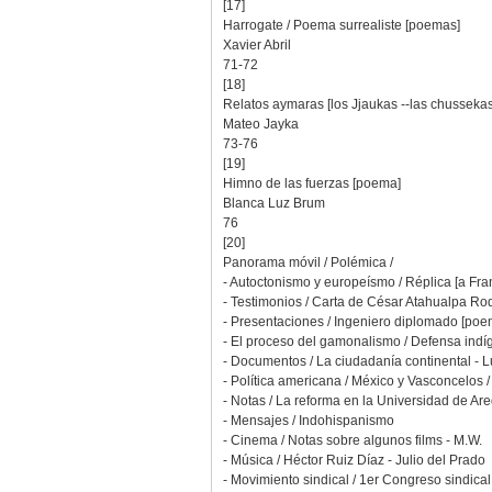
[17]
Harrogate / Poema surrealiste [poemas]
Xavier Abril
71-72
[18]
Relatos aymaras [los Jjaukas --las chussekas
Mateo Jayka
73-76
[19]
Himno de las fuerzas [poema]
Blanca Luz Brum
76
[20]
Panorama móvil / Polémica /
- Autoctonismo y europeísmo / Réplica [a F
- Testimonios / Carta de César Atahualpa Rodr
- Presentaciones / Ingeniero diplomado [poem
- El proceso del gamonalismo / Defensa indí
- Documentos / La ciudadanía continental - 
- Política americana / México y Vasconcelos 
- Notas / La reforma en la Universidad de A
- Mensajes / Indohispanismo
- Cinema / Notas sobre algunos films - M.W.
- Música / Héctor Ruiz Díaz - Julio del Prado
- Movimiento sindical / 1er Congreso sindica