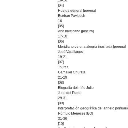
10-16
[04]
Huelga general [poema]
Eseban Pavletich
16
[05]
Arte mexicano [pintura]
17-18
[06]
Meridiano de una alegría inusitada [poema]
José Varallanos
19-21
[07]
Tojjras
Gamaliel Churata
21-29
[08]
Biografía del niño Julio
Julio del Prado
29-31
[09]
Interpretación geográfica del anhelo portuari
Rómulo Meneses [BO]
31-36
[10]