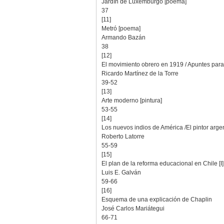
Jardín de Luxemburgo [poema]
37
[11]
Metró [poema]
Armando Bazán
38
[12]
El movimiento obrero en 1919 / Apuntes para 
Ricardo Martínez de la Torre
39-52
[13]
Arte moderno [pintura]
53-55
[14]
Los nuevos indios de América /El pintor arg
Roberto Latorre
55-59
[15]
El plan de la reforma educacional en Chile [I]
Luis E. Galván
59-66
[16]
Esquema de una explicación de Chaplin
José Carlos Mariátegui
66-71